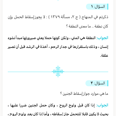
السؤال:
١
ذكرتم في المنهاج ( ج ٢، مسألة ١٣٧٩ ) : لا يجوز إسقاط الحمل وإن
كان نطفة .. ما معنى النطفة ؟
الجواب:
النطفة هي المني ، ولكن كونها حملا يعني صيرورتها مبدأ نشوء
إنسان ، وذلك باستقرارها في جدار الرحم ، آخذة في الرشد قبل أن تصير
علقة.
السؤال:
٢
ما هي موارد جواز إسقاط الجنين ؟
الجواب:
إذا كان قبل ولوج الروح ، وكان حمل الجنين ضررا عليها ،
بحيث لا يكون قابلا للتحمل جاز إسقاطه ، وأما إذا كان بعد ولوج الروح ،