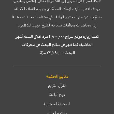
شبكة السراج في الطريق إلى الله؛ موقع ثقافي، إعلامي وتبليغي،
يهدف لنشر معارف الإسلام المحمّدي وترويج الثّقافة الدّينيّة،
يضمّ بساتين من المحتوى الهادف في مختلف المجالات، مضافا
إلى محاضرات ومؤلّفات سماحة الشّيخ حبيب الكاظمي.
تمّت زيارة موقع سراج ٤,٨٠٠,٠٠٠ مرة خلال الستة أشهر
الماضية، كما ظهر في نتائج البحث في محركات
البحث٢٢,٢٩٠,٠٠٠ مرّة.
منابع الحكمة
القرآن الكريم
نهج البلاغة
الصحيفة السجادية
مفاتيح الجنان