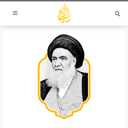
خطي
لى
لمحتوى