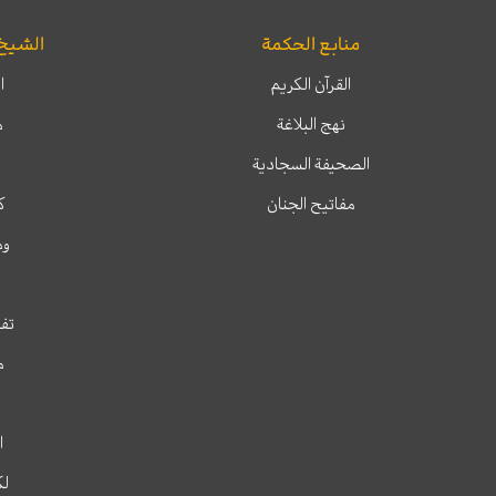
منابع الحكمة
الشيخ
القرآن الكريم
ا
نهج البلاغة
م
الصحيفة السجادية
مفاتيح الجنان
ك
وم
تفس
م
ا
لك