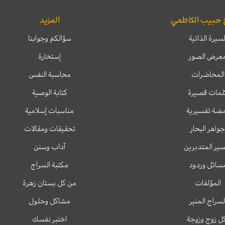
 حبيب الكاظمي
المزيد
لسيرة الذاتية
سؤالكم وجوابنا
عرض الصور
إستخارة
المحاضرات
محاسبة النفس
لمات قصيرة
كتابة الوصية
ضة تفسيرية
مناسبات إسلامية
جواهر البحار
تحقيقات ومقالات
ير المتدبرين
آداب وسنن
سائل وردود
مكتبة السراج
المؤلفات
من كل بستان زهرة
لسراج المنير
مشاكل وحلول
ل زوج وزوجة
اختبر نفسك