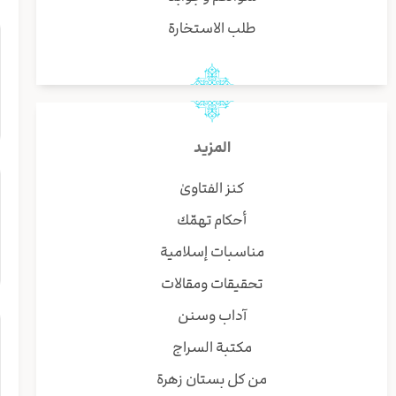
طلب الاستخارة
المزيد
كنز الفتاوىٰ
أحكام تهمّك
مناسبات إسلامية
تحقيقات ومقالات
آداب وسنن
مكتبة السراج
من كل بستان زهرة