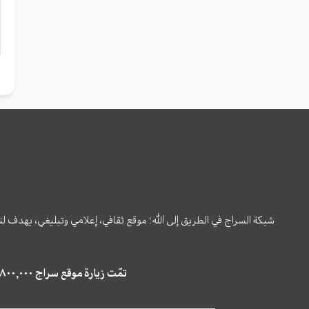
شبكة السراج في الطريق إلى الله؛ موقع ثقافي، إعلامي وتبليغي، يهدف ل
تمّت زيارة موقع سراج ٤,٨٠٠,٠٠٠ مرة خلال الستة أشهر الماضية، كما ظهر في نتائج البحث في محركات البحث٢٢,٢٩٠,٠٠٠ مرّة.