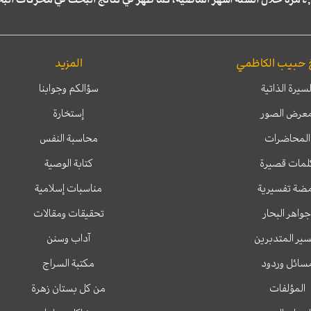
 حبيب الكاظمي
المزيد
لسيرة الذاتية
سؤالكم وجوابنا
عرض الصور
إستخارة
المحاضرات
محاسبة النفس
لمات قصيرة
كتابة الوصية
ضة تفسيرية
مناسبات إسلامية
جواهر البحار
تحقيقات ومقالات
ير المتدبرين
آداب وسنن
سائل وردود
مكتبة السراج
المؤلفات
من كل بستان زهرة