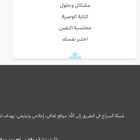
مشاكل وحلول
كتابة الوصية
محاسبة النفس
اختبر نفسك
شبكة السراج في الطريق إلى الله؛ موقع ثقافي، إعلامي وتبليغي، يهدف ل
تمّت زيارة موقع سراج ٤,٨٠٠,٠٠٠ مرة خلال الستة أشهر الماضية، كما ظهر في نتائج البحث في محركات البحث٢٢,٢٩٠,٠٠٠ مرّة.