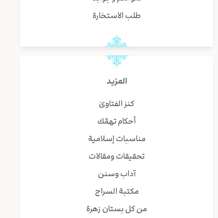
طلب الاستخارة
المزيد
كنز الفتاوىٰ
أحكام تهمّك
مناسبات إسلامية
تحقيقات ومقالات
آداب وسنن
مكتبة السراج
من كل بستان زهرة