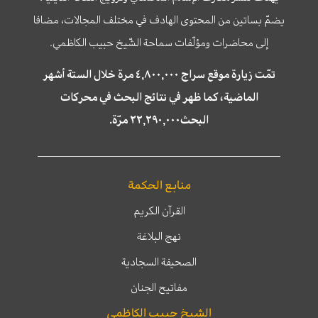
يضمّ بساتين من المحتوى الهادف في مختلف المجالات، مضافا
إلى محاضرات ومؤلّفات سماحة الشّيخ حبيب الكاظمي.
تمّت زيارة موقع سراج ٤,٨٠٠,٠٠٠ مرة خلال الستة أشهر
الماضية، كما ظهر في نتائج البحث في محركات
البحث٢٢,٢٩٠,٠٠٠ مرّة.
منابع الحكمة
القرآن الكريم
نهج البلاغة
الصحيفة السجادية
مفاتيح الجنان
الشيخ حبيب الكاظمي