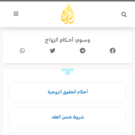
خطي
لى
لمحتوى
وسوم: أحـكام الزواج
أحكام الحقوق الزوجية
شروط ضمن العقد