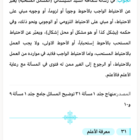
الجواب:
في رسالة سماحة السيد السيستاني (المسائل المنتخبة) يعبّر
عن الاحتياط الواجب بالأحوط وجوباً أو لزوماً، أو وجوبه مبني على
الاحتياط، أو مبني على الاحتياط اللزومي أو الوجوبي ونحو ذلك، وفي
حكمه (يشِكل كذا أو هو مشكل أو محل إشكال)، ويعبّر عن الاحتياط
المستحب بالأحوط إستحباباً، أو الأحوط الاولى، ولا يجب العمل
بالاحتياط المستحب، واما الاحتياط الواجب فلابد في موارده من العمل
بالاحتياط، أو الرجوع إلى الغير ممن له فتوى في المسألة مع رعاية
الأعلم فالأعلم.
المصدر:
منهاج جلد ١ مسألة ٣١ توضيح المسائل جامع جلد ١ مسألة ٩
و١٠
٣١
معرفة الأعلم