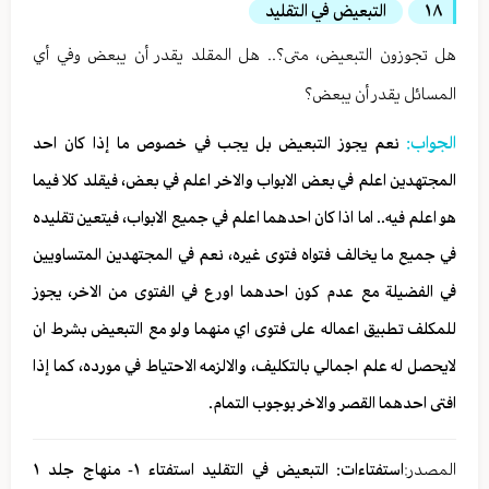
١٨
التبعيض في التقليد
هل تجوزون التبعيض، متى؟.. هل المقلد يقدر أن يبعض وفي أي
المسائل يقدر أن يبعض؟
الجواب:
نعم يجوز التبعيض بل يجب في خصوص ما إذا كان احد
المجتهدين اعلم في بعض الابواب والاخر اعلم في بعض، فيقلد كلا فيما
هو اعلم فيه.. اما اذا كان احدهما اعلم في جميع الابواب، فيتعين تقليده
في جميع ما يخالف فتواه فتوى غيره، نعم في المجتهدين المتساويين
في الفضيلة مع عدم كون احدهما اورع في الفتوى من الاخر، يجوز
للمكلف تطبيق اعماله على فتوى اي منهما ولو مع التبعيض بشرط ان
لايحصل له علم اجمالي بالتكليف، والالزمه الاحتياط في مورده، كما إذا
افتى احدهما القصر والاخر بوجوب التمام.
المصدر:
استفتاءات: التبعيض في التقليد استفتاء ١- منهاج جلد ١