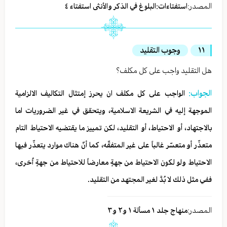
المصدر:
استفتاءات:البلوغ في الذكر والأنثى استفتاء ٤
١١
وجوب التقليد
هل التقليد واجب على كل مكلف؟
الجواب:
الواجب على كل مكلف ان يحرز إمتثال التكاليف الالزامية
الموجهة إليه في الشريعة الاسلامية، ويتحقق في غير الضروريات اما
بالاجتهاد، أو الاحتياط، أو التقليد، لكن تمييز ما يقتضيه الاحتياط التام
متعذّر أو متعسّر غالباً على غير المتفقّه، كما أنّ هناك موارد يتعذّر فيها
الاحتياط ولو لكون الاحتياط من جهةٍ معارضاً للاحتياط من جهةٍ أُخرى،
ففي مثل ذلك لا بُدَّ لغير المجتهد من التقليد.
المصدر:
منهاج جلد ١ مسألة ١ و٢ و٣