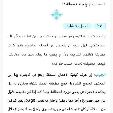
المصدر:
منهاج جلد ١ مسألة ١١
٢٣
العمل بلا تقليد
إذا مضت عليه فترة، وهو يعمل بواجباته من دون تقليد، والآن قلد
سماحتكم.. فهل عليه أن يفحص عن اعماله الماضية، وانها كانت
مطابقة لارائكم الشريفة اولاً، ام يكفيه ما يعلم منها بانه مخالف،
فيعمل بوظيفته تجاهه حسب فتواكم؟
الجواب:
إن عرف كيفيّة الأعمال السابقة رجع في الاجتزاء بها إلى
المجتهد الجامع للشروط، فمع مطابقة العمل لفتواه يجتزئ به، بل
يحكم بالاجتزاء في بعض موارد المخالفة أيضاً، كما إذا كان تقليده للأوّل
عن جهل قصوريّ وأخلّ بما لا يضرّ الإخلال به لعذر، كالإخلال بغير الأركان
من الصلاة، أو كان تقليده له عن جهل تقصيريّ وأخلّ بما لا يضرّ الإخلال