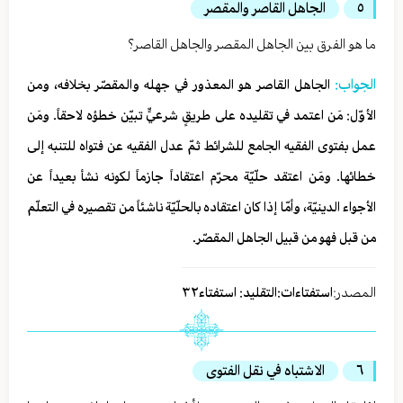
٥
الجاهل القاصر والمقصر
ما هو الفرق بين الجاهل المقصر والجاهل القاصر؟
الجواب:
الجاهل القاصر هو المعذور في جهله والمقصّر بخلافه، ومن
الأوّل: مَن اعتمد في تقليده على طريقٍ شرعيٍّ تبيّن خطؤه لاحقاً. ومَن
عمل بفتوى الفقيه الجامع للشرائط ثمّ عدل الفقيه عن فتواه للتنبه إلى
خطائها. ومَن اعتقد حلّيّة محرّم اعتقاداً جازماً لكونه نشأ بعيداً عن
الأجواء الدينيّة، وأمّا إذا كان اعتقاده بالحلّيّة ناشئاً من تقصيره في التعلّم
من قبل فهو من قبيل الجاهل المقصّر.
المصدر:
استفتاءات:التقليد: استفتاء٣٢
٦
الاشتباه في نقل الفتوى