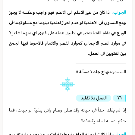
الجواب:
اذا كان من غير الاعلم الى الاعلم فهو واجب وعكسه لا يجوز
ومع التساوي في الاعلمية او عدم احراز اعلمية بينهما مع مساواتهما في
الورع في مقام الفتيا تتخير في تطبيق عمله على فتوى اي منهما شاء إلا
في موارد العلم الاجمالي كموارد القصر والاتمام فالاحوط فيها الجمع
بين الفتويين في العمل.
المصدر:
منهاج جلد ١ مسألة ٨
٢١
العمل بلا تقليد
إذا لم يقلد احداً في حياته وقد صلى وصام واتى ببقية الواجبات، فما
حكم اعماله الماضية هذه؟
الجواب:
إذا كانت اعماله الماضية مطابقة لفتوى من يجب عليه تقليده