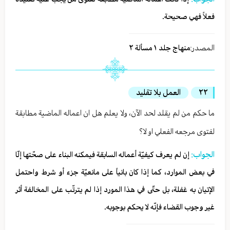
فعلاً فهي صحيحة.
المصدر:
منهاج جلد ١ مسألة ٢
٢٢
العمل بلا تقليد
ما حكم من لم يقلد لحد الآن، ولا يعلم هل ان اعماله الماضية مطابقة
لفتوى مرجعه الفعلي او لا؟
الجواب:
إن لم‏ يعرف كيفيّة أعماله السابقة فيمكنه البناء على صحّتها إلّا
في بعض الموارد، كما إذا كان بانياً على مانعيّة جزء أو شرط واحتمل
الإتيان به غفلة، بل حتّى في هذا المورد إذا لم ‏‏يترتّب على المخالفة أثر
غير وجوب القضاء فإنّه لا يحكم بوجوبه.