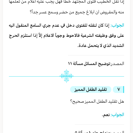
إذا نقل الخطيب فتوى المجتهد خطأ فهل يجب عليه اعلام من تعلمها
منه والمفروض ان ابلاغ جميع من حضر وسمع عسر جداً؟
الجواب:
إذا كان لنقله للفتوى دخل في عدم جري السامع المنقول اليه
على وفق وظيفته الشرعية فالاحوط وجوباً الاعلام إلاّ إذا استلزم الحرج
الشديد الذي لا يتحمل عادة.
المصدر:
توضيح المسائل مسألة ١١
٧
تقليد الطفل المميز
هل تقليد الطفل المميز صحيح؟
الجواب:
نعم.
المصدر:
منهاج جلد ١ مسألة ٥