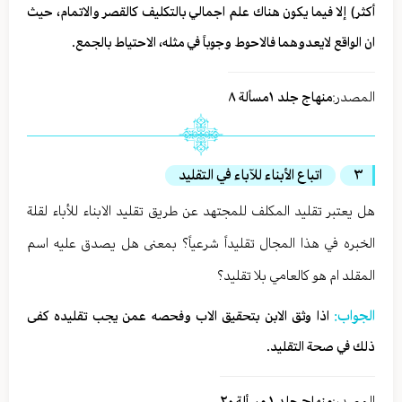
أكثر) إلا فيما يكون هناك علم اجمالي بالتكليف كالقصر والاتمام، حيث
ان الواقع لايعدوهما فالاحوط وجوباً في مثله، الاحتياط بالجمع.
المصدر:
منهاج جلد ١مسألة ٨
٣
اتباع الأبناء للآباء في التقليد
هل يعتبر تقليد المكلف للمجتهد عن طريق تقليد الابناء للأباء لقلة
الخبره في هذا المجال تقليداً شرعياً؟ بمعنى هل يصدق عليه اسم
المقلد ام هو كالعامي بلا تقليد؟
الجواب:
اذا وثق الابن بتحقيق الاب وفحصه عمن يجب تقليده كفى
ذلك في صحة التقليد.
المصدر:
منهاج جلد ١ مسألة ٢٠