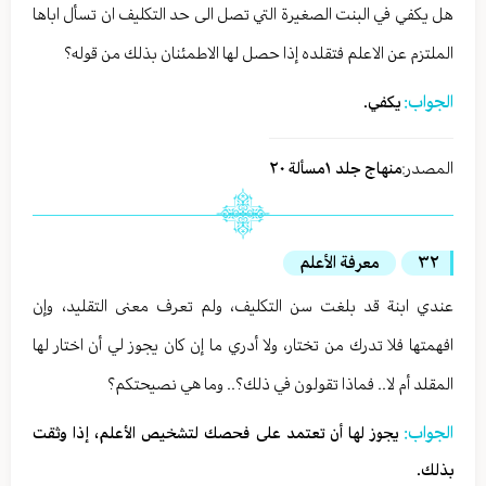
هل يكفي في البنت الصغيرة التي تصل الى حد التكليف ان تسأل اباها
الملتزم عن الاعلم فتقلده إذا حصل لها الاطمئنان بذلك من قوله؟
الجواب:
يكفي.
المصدر:
منهاج جلد ١مسألة ٢٠
٣٢
معرفة الأعلم
عندي ابنة قد بلغت سن التكليف، ولم تعرف معنى التقليد، وإن
افهمتها فلا تدرك من تختار، ولا أدري ما إن كان يجوز لي أن اختار لها
المقلد أم لا.. فماذا تقولون في ذلك؟.. وما هي نصيحتكم؟
الجواب:
يجوز لها أن تعتمد على فحصك لتشخيص الأعلم، إذا وثقت
بذلك.