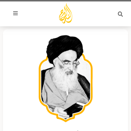
خطي
لى
لمحتوى