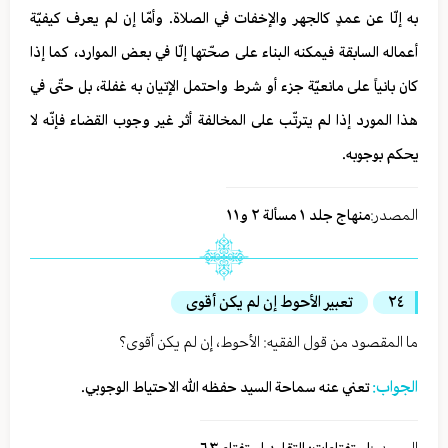
به إلّا عن عمدٍ كالجهر والإخفات في الصلاة. وأمّا إن لم‏ يعرف كيفيّة
أعماله السابقة فيمكنه البناء على صحّتها إلّا في بعض الموارد، كما إذا
كان بانياً على مانعيّة جزء أو شرط واحتمل الإتيان به غفلة، بل حتّى في
هذا المورد إذا لم ‏‏يترتّب على المخالفة أثر غير وجوب القضاء فإنّه لا
يحكم بوجوبه.
المصدر:
منهاج جلد ١ مسألة ٢ و١١
٢٤
تعبير الأحوط إن لم يكن أقوى
ما المقصود من قول الفقيه: الأحوط، إن لم يكن أقوى؟
الجواب:
تعني عنه سماحة السيد حفظه الله الاحتياط الوجوبي.
المصدر: