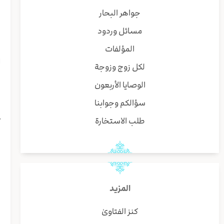
ب
جواهر البحار
مسائل وردود
و
المؤلفات
ا
لكل زوج وزوجة
الوصايا الأربعون
ي
سؤالكم وجوابنا
خ
طلب الاستخارة
و
و
المزيد
(
كنز الفتاوىٰ