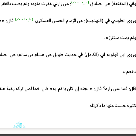
(عليه السلام)
في (المقنعة) عن الصادق
: من زارني غفرت ذنوبه ولم يصب بالفقر و
(عليه السلام)
روى الطوسي في (التهذيب): عن الإمام الحسن العسكري
قال: «من
لم يمت مبتلىً».
روى ابن قولويه في (الكامل) في حديث طويل عن هشام بن سالم، عن الصا
نعم».
ال: فما لمن زاره؟ قال: «الجنة إن كان يا تم به» قال: فما لمن تركه رغبة 
ثيرة حسبنا منها ما ذكرناه.