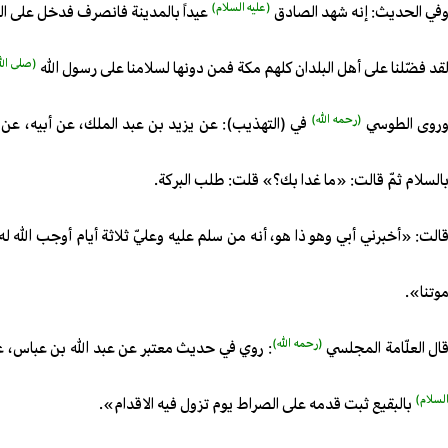
(عليه السلام)
في الحديث: إنه شهد الصادق
عيداً بالمدينة فانصرف فدخل على ال
(صلى الله
قد فضّلنا على أهل البلدان كلهم مكة فمن دونها لسلامنا على رسول الله
(رحمه الله)
روى الطوسي
في (التهذيب): عن يزيد بن عبد الملك، عن أبيه، عن
السلام ثمّ قالت: «ما غدا بك؟» قلت: طلب البركة.
الت: «أخبرني أبي وهو ذا هو، أنه من سلم عليه وعليّ ثلاثة أيام أوجب الله ل
وتنا».
(رحمه الله)
ال العلّامة المجلسي
: روي في حديث معتبر عن عبد الله بن عباس، ع
لسلام)
بالبقيع ثبت قدمه على الصراط يوم تزول فيه الاقدام».