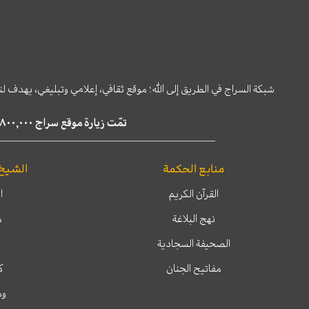
شبكة السراج في الطريق إلى الله؛ موقع ثقافي، إعلامي وتبليغي، يهدف ل
تمّت زيارة موقع سراج ٤,٨٠٠,٠٠٠ مرة خلال الستة أشهر الماضية، كما ظهر في نتائج البحث في محركات البحث٢٢,٢٩٠,٠٠٠ مرّة.
منابع الحكمة
الشيخ
القرآن الكريم
ا
نهج البلاغة
م
الصحيفة السجادية
مفاتيح الجنان
ك
وم