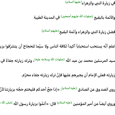
(عليها السلام)
ي زيارة النبي والزهراء
(صلوات الله عليهم أجمعين)
الأئمة بالبقيع
في المدينة الطيبة
(عليهم السلام)
ضل زيارة النبي والزهراء وأئمة البقيع
علم أنّه يستحب استحباباً أكيداً لكافة الناس ولا سيّما للحجاج أن يتشرّفوا بزي
(صلوات الله وسلامه عليه)
يد المرسلين محمد بن عبد الله
، وترك زيارته جفاءٌ في 
يارته فعلى الإمام أن يجبرهم عليها فإنّ ترك زيارته جفاء محرّم.
(عليه السلام)
وى الصدوق عن الصادق
: «إذا حجّ أحدكم فليختم حجّه بزيارتنا لأ
(عليه السلام)
(صلى الله ع
روي أيضاً عن أمير المؤمنين
قال: «أتمّوا بزيارة رسول الله