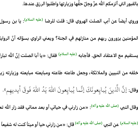
القبور التي ألزمكم الله عزّ وجلّ حقّها وزيارتها واطلبوا الرزق عندها.
(عليه السلام)
روي أيضاً عن أبي الصلت الهروي قال: قلت للرضا
: يا بن رسول
لمؤمنين يزورون ربهم من منازلهم في الجنة؟ ويعني الراوي بسؤاله أنّ الرو
(عليه السلام)
ستقيم مع الاعتقاد الحق. فأجابه
فقال: «يا أبا الصلت إنّ الله تب
لقه من النبيين والملائكة، وجعل طاعته طاعته ومبايعته مبايعته وزيارته زيارته فق
إنَّ الَّذينَ يُبايِعونَكَ إنَّما يُبايِعونَ اللهَ يَدُ اللهَ فَوقَ أيديهِم».
قال:
(صلى الله عليه وآله)
قال النبي
: «من زارني في حياتي أو بعد مماتي فقد زار الله 
عليه السلام)
(صلى الله عليه وآله)
عن النبي
قال: «من زارني حيا أو ميتاً كنت له شفيعاً 