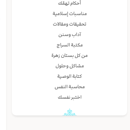
أحكام تهمّك
و
مناسبات إسلامية
ل
تحقيقات ومقالات
آداب وسنن
و
مكتبة السراج
ب
من كل بستان زهرة
مشاكل وحلول
ق
كتابة الوصية
م
محاسبة النفس
اختبر نفسك
ق
ا