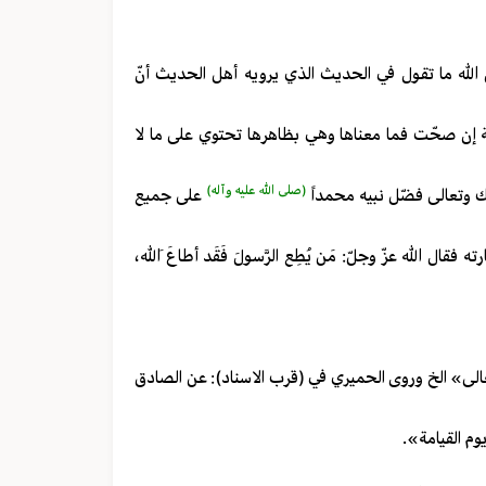
 الله ما تقول في الحديث الذي يرويه أهل الحديث أنّ
اية إن صحّت فما معناها وهي بظاهرها تحتوي على ما لا
(صلى الله عليه وآله)
ارك وتعالى فضّل نبيه محمداً
على جميع
ال الله عزّ وجلّ: مَن يُطِع الرَّسولَ فَقَد أطاعَ اللهَ،
تعالى» الخ وروى الحميري في (قرب الاسناد): عن الصادق
يوم القيامة».