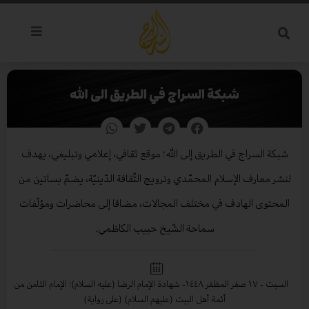
خطي
لى
لمحتوى
شبكة السراج في الطريق الى الله
شبكة السراج في الطريق إلى الله؛ موقع ثقافي، إعلامي وتبليغي، يهدف
لنشر معارف الإسلام المحمّدي وترويج الثّقافة الدّينيّة، يضمّ بساتين من
المحتوى الهادف في مختلف المجالات، مضافا إلى محاضرات ومؤلّفات
سماحة الشّيخ حبيب الكاظمي.
السبت - ١٧ صفر المظفر ١٤٤٨
- شهادة الإمام الرضا (عليه السلام)؛ الإمام الثامن من
أئمة أهل البيت (عليهم السلام) (على رواية)