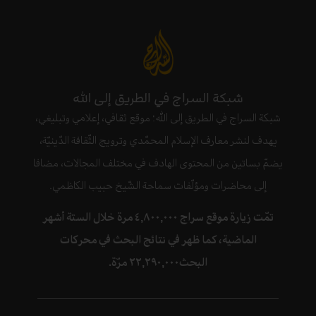
شبكة السراج في الطريق إلى الله
شبكة السراج في الطريق إلى الله؛ موقع ثقافي، إعلامي وتبليغي،
يهدف لنشر معارف الإسلام المحمّدي وترويج الثّقافة الدّينيّة،
يضمّ بساتين من المحتوى الهادف في مختلف المجالات، مضافا
إلى محاضرات ومؤلّفات سماحة الشّيخ حبيب الكاظمي.
تمّت زيارة موقع سراج ٤,٨٠٠,٠٠٠ مرة خلال الستة أشهر
الماضية، كما ظهر في نتائج البحث في محركات
البحث٢٢,٢٩٠,٠٠٠ مرّة.