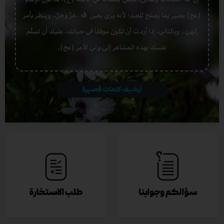
(عج) بصير بما يصلح للعبد؛ لأنه يرى بعين الله -عزّ وجلّ- وينظر بأمر
إلهي.. وبالتالي، إذا أردتَ أن تكون موفقاً في حياتك، عليك أن تسلّم
نفسك بهذه المشاعر إلى ولي الأمر (عج).
أرشيف كلمات قصيرة