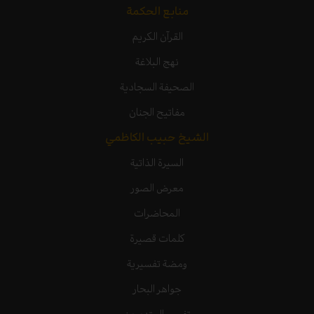
منابع الحكمة
القرآن الكريم
نهج البلاغة
الصحيفة السجادية
مفاتيح الجنان
الشيخ حبيب الكاظمي
السيرة الذاتية
معرض الصور
المحاضرات
كلمات قصيرة
ومضة تفسيرية
جواهر البحار
تفسير المتدبرين