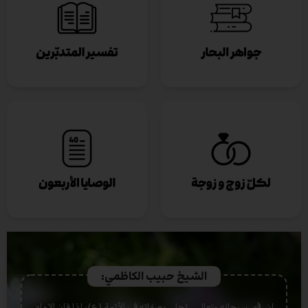
الشيخ حبيب الكاظمي:
إن الله -سبحانه وتعالى- تجلى بصفاته في الأئمة (ع)، لذا فإن الإمام