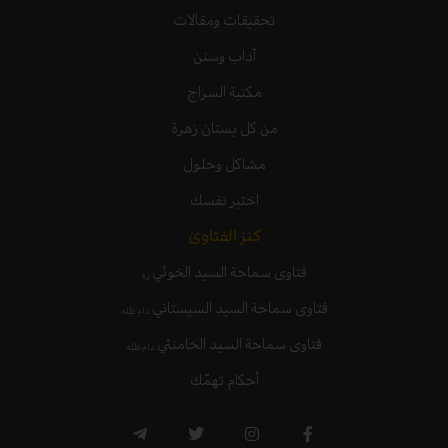
تحقيقات ومقالات
آداب وسنن
مكتبة السراج
من كل بستان زهرة
مشاكل وحلول
اختبر نفسك
كنز الفتاوىٰ
فتاوى سماحة السيد الخوئي
ره
فتاوى سماحة السيد السيستاني
دام ظله
فتاوى سماحة السيد الخامنئي
دام ظله
أحكام تهمّك
T
T
I
F
e
w
n
a
l
i
s
c