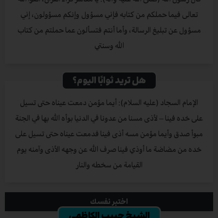
تعالى فيما حملكم من كتابه فإني مسؤول وإنكم مسؤولون، إني
مسؤول عن تبليغ الرسالة، وأما أنتم فتسألون عما حملتم من كتاب
الله وسنتي
هل تريد ثوابًا اليوم؟
الإمام السجاد (عليه السلام): أيما مؤمن دمعت عيناه حتى تسيل
على خده فينا – لأذى مسنا من عدونا في الدنيا بوأه الله بها في الجنة
مبوأ صدق وأيما مؤمن مسه أذى فينا فدمعت عيناه حتى تسيل على
خده من مضاضة ما أوذي فينا صرف الله عن وجهه الأذى وآمنه يوم
القيامة من سخطه والنار
اختبر نفسك
الشيخ حبيب الكاظمي