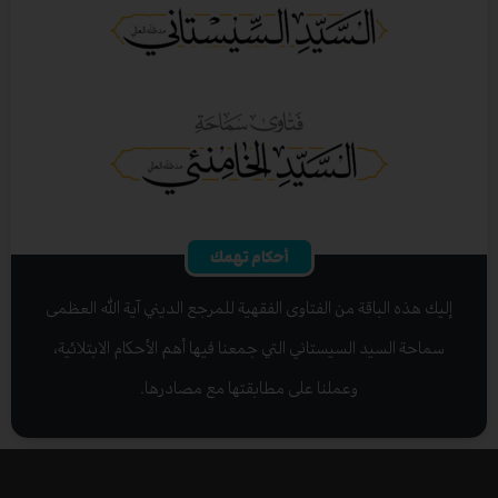
أحكام تهمك
إليك هذه الباقة من الفتاوى الفقهية للمرجع الديني آية الله العظمى
سماحة السيد السيستاني التي جمعنا فيها أهم الأحكام الابتلائية،
وعملنا على مطابقتها مع مصادرها.