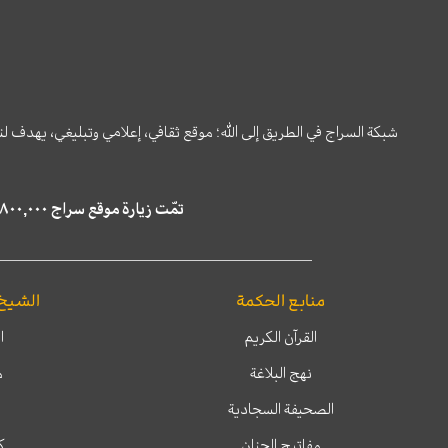
شبكة السراج في الطريق إلى الله؛ موقع ثقافي، إعلامي وتبليغي، يهدف ل
تمّت زيارة موقع سراج ٤,٨٠٠,٠٠٠ مرة خلال الستة أشهر الماضية، كما ظهر في نتائج البحث في محركات البحث٢٢,٢٩٠,٠٠٠ مرّة.
منابع الحكمة
الشيخ
القرآن الكريم
ا
نهج البلاغة
م
الصحيفة السجادية
مفاتيح الجنان
ك