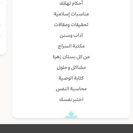
ا
أحكام تهمّك
غ
مناسبات إسلامية
ا
تحقيقات ومقالات
ا
آداب وسنن
مكتبة السراج
من كل بستان زهرة
مشاكل وحلول
كتابة الوصية
محاسبة النفس
اختبر نفسك