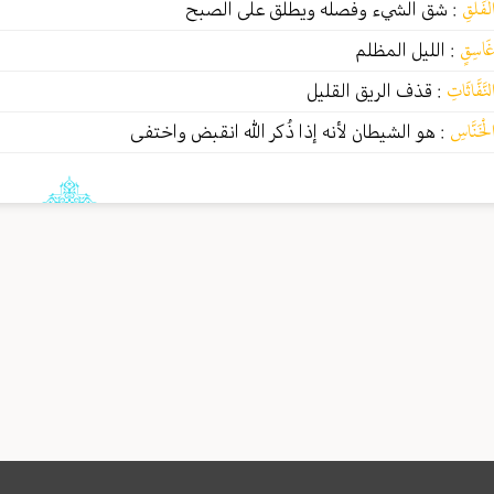
لْفَلَقِ
:
شق الشيء وفصله ويطلق على الصبح
َاسِقٍ
:
الليل المظلم
لنَّفَّاثَاتِ
:
قذف الريق القليل
لْخَنَّاسِ
:
هو الشيطان لأنه إذا ذُكر الله انقبض واختفى