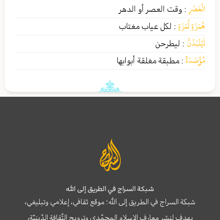
الْعَصْرِ
:
وقت العصر أو الدهر
هُمَزَةٍ لُمَزَةٍ
:
لكل عياب مغتاب
لَيُنْبَذَنَّ
:
ليطرحن
مُؤْصَدَةٌ
:
مطبقة مغلقة أبوابها
شبكة السراج في الطريق إلى الله
شبكة السراج في الطريق إلى الله؛ موقع ثقافي، إعلامي وتبليغي،
يهدف لنشر معارف الإسلام المحمّدي وترويج الثّقافة الدّينيّة،