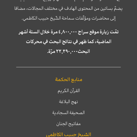
يضمّ بساتين من المحتوى الهادف في مختلف المجالات، مضافا
إلى محاضرات ومؤلّفات سماحة الشّيخ حبيب الكاظمي.
تمّت زيارة موقع سراج ٤,٨٠٠,٠٠٠ مرة خلال الستة أشهر
الماضية، كما ظهر في نتائج البحث في محركات
البحث٢٢,٢٩٠,٠٠٠ مرّة.
منابع الحكمة
القرآن الكريم
نهج البلاغة
الصحيفة السجادية
مفاتيح الجنان
الشيخ حبيب الكاظمي