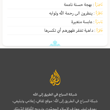
نَاضِرَةٌ
:
بهجة حسنة ناعمة
نَاظِرَةٌ
:
ينظرون الى رحمة الله وثوابه
بَاسِرَةٌ
:
عابسة متغيرة
فَاقِرَةٌ
:
داهية تفقر ظهورهم أي تكسرها
شبكة السراج في الطريق إلى الله
شبكة السراج في الطريق إلى الله؛ موقع ثقافي، إعلامي وتبليغي،
يهدف لنشر معارف الإسلام المحمّدي وترويج الثّقافة الدّينيّة،