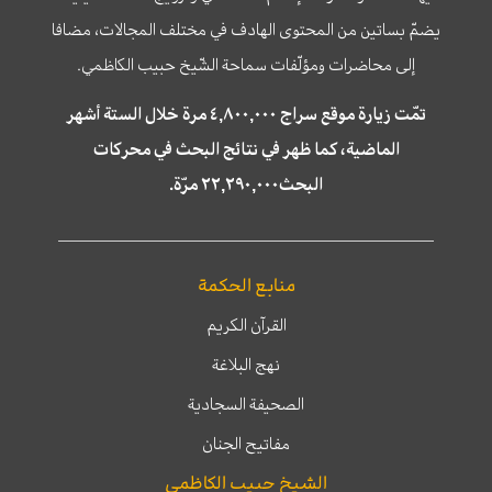
يضمّ بساتين من المحتوى الهادف في مختلف المجالات، مضافا
إلى محاضرات ومؤلّفات سماحة الشّيخ حبيب الكاظمي.
تمّت زيارة موقع سراج ٤,٨٠٠,٠٠٠ مرة خلال الستة أشهر
الماضية، كما ظهر في نتائج البحث في محركات
البحث٢٢,٢٩٠,٠٠٠ مرّة.
منابع الحكمة
القرآن الكريم
نهج البلاغة
الصحيفة السجادية
مفاتيح الجنان
الشيخ حبيب الكاظمي