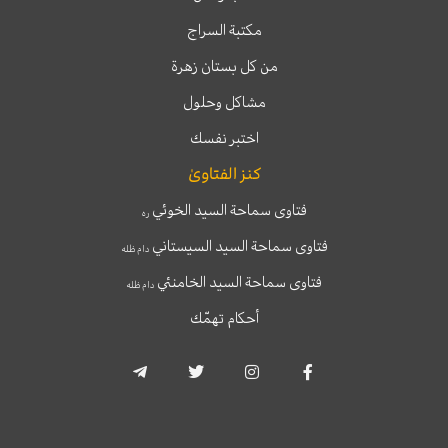
مكتبة السراج
من كل بستان زهرة
مشاكل وحلول
اختبر نفسك
كنز الفتاوىٰ
فتاوى سماحة السيد الخوئي
ره
فتاوى سماحة السيد السيستاني
دام ظله
فتاوى سماحة السيد الخامنئي
دام ظله
أحكام تهمّك
T
T
I
F
e
w
n
a
l
i
s
c
e
t
t
e
g
t
a
b
r
e
g
o
a
r
r
o