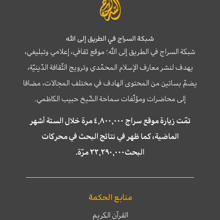
شبكة السراج في الطريق إلى الله
شبكة السراج في الطريق إلى الله؛ موقع ثقافي، إعلامي وتبليغي،
يهدف لنشر معارف الإسلام المحمّدي وترويج الثّقافة الدّينيّة،
يضمّ بساتين من المحتوى الهادف في مختلف المجالات، مضافا
إلى محاضرات ومؤلّفات سماحة الشّيخ حبيب الكاظمي.
تمّت زيارة موقع سراج ٤,٨٠٠,٠٠٠ مرة خلال الستة أشهر
الماضية، كما ظهر في نتائج البحث في محركات
البحث٢٢,٢٩٠,٠٠٠ مرّة.
منابع الحكمة
القرآن الكريم