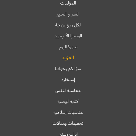
المؤلفات
السراج المنير
لكل زوج وزوجة
الوصايا الأربعون
صورة اليوم
المزيد
سؤالكم وجوابنا
إستخارة
محاسبة النفس
كتابة الوصية
مناسبات إسلامية
تحقيقات ومقالات
آداب وسنن