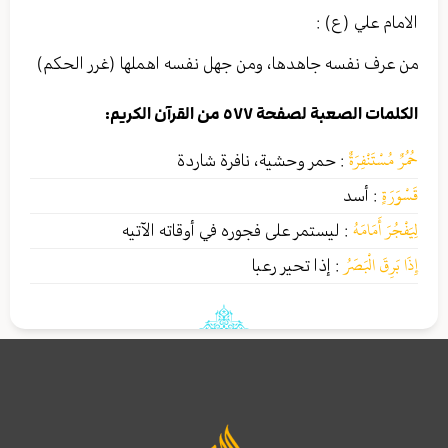
الامام علي (ع) :
من عرف نفسه جاهدها، ومن جهل نفسه اهملها (غرر الحكم)
الكلمات الصعبة لصفحة ٥٧٧ من القرآن الكريم:
حُمُرٌ مُسْتَنْفِرَةٌ
:
حمر وحشية، نافرة شاردة
قَسْوَرَةٍ
:
أسد
لِيَفْجُرَ أَمَامَهُ
:
ليستمر على فجوره في أوقاته الآتيه
إِذَا بَرِقَ الْبَصَرُ
:
إذا تحير رعبا