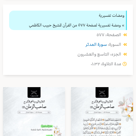
ومضات تفسيرية
» ومضة تفسيرية لصفحة ٥٧٧ من القرآن للشيخ حبيب الكاظمي
الصفحة: ٥٧٧
السورة:
سورة المدثر
الجزء: التاسع والعشرون
مدة التلاوة: ٠١:٣٢