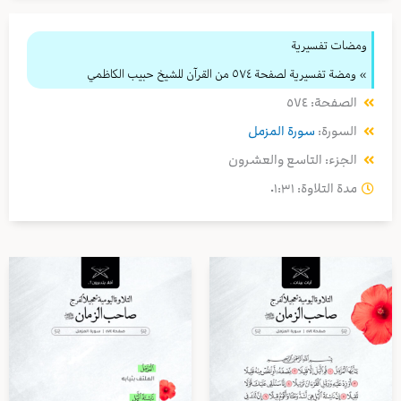
ومضات تفسيرية
» ومضة تفسيرية لصفحة ٥٧٤ من القرآن للشيخ حبيب الكاظمي
الصفحة: ٥٧٤
السورة:
سورة المزمل
الجزء: التاسع والعشرون
مدة التلاوة: ٠١:٣١