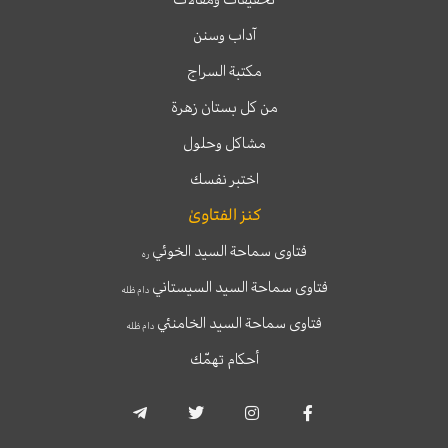
آداب وسنن
مكتبة السراج
من كل بستان زهرة
مشاكل وحلول
اختبر نفسك
كنز الفتاوىٰ
فتاوى سماحة السيد الخوئي
ره
فتاوى سماحة السيد السيستاني
دام ظله
فتاوى سماحة السيد الخامنئي
دام ظله
أحكام تهمّك
T
T
I
F
e
w
n
a
l
i
s
c
e
t
t
e
g
t
a
b