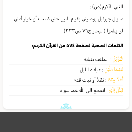
النبي الأکرم(ص) :
ما زال جبرئيل يوصيني بقيام الليل حتى ظننت أن خيار أمتي
لن يناموا (البحار ج٧٦ ص٣٣٣)
الكلمات الصعبة لصفحة ٥٧٤ من القرآن الكريم:
الْمُزَّمِّلُ
:
الملتف بثيابه
نَاشِئَةَ اللَّيْلِ
:
عبادة الليل
أَشَدُّ وَطْئًا
:
ثقلاً أو ثبات قدم
تَبَتَّلْ إِلَيْهِ
:
انقطع الى الله عما سواه