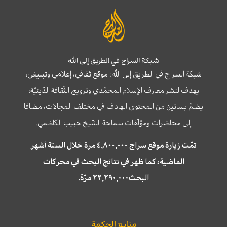
شبكة السراج في الطريق إلى الله
شبكة السراج في الطريق إلى الله؛ موقع ثقافي، إعلامي وتبليغي،
يهدف لنشر معارف الإسلام المحمّدي وترويج الثّقافة الدّينيّة،
يضمّ بساتين من المحتوى الهادف في مختلف المجالات، مضافا
إلى محاضرات ومؤلّفات سماحة الشّيخ حبيب الكاظمي.
تمّت زيارة موقع سراج ٤,٨٠٠,٠٠٠ مرة خلال الستة أشهر
الماضية، كما ظهر في نتائج البحث في محركات
البحث٢٢,٢٩٠,٠٠٠ مرّة.
منابع الحكمة