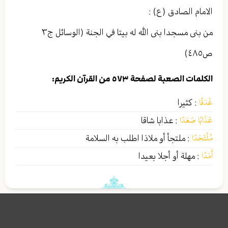
الامام الصادق (ع) :
من بنى مسجدا بنى الله له بيتا في الجنة (الوسائل ج٣
ص٤٨٥)
الكلمات الصعبة لصفحة ٥٧٣ من القرآن الكريم:
غَدَقًا
:
كثيرا
عَذَابًا صَعَدًا
:
عذابا شاقا
مُلْتَحَدًا
:
ملتجأ أو ملاذا اطلب به السلامة
أَمَدًا
:
مهلة أو أجلا بعيدا