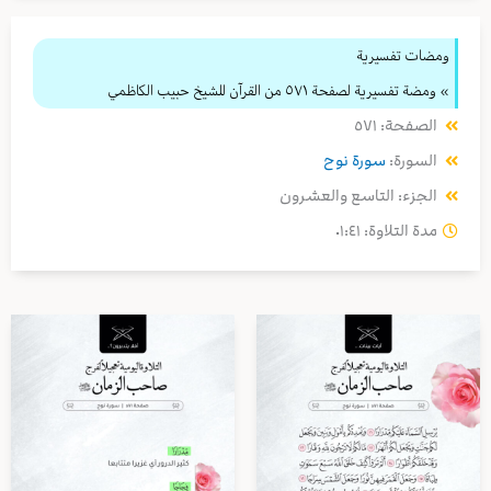
ومضات تفسيرية
» ومضة تفسيرية لصفحة ٥٧١ من القرآن للشيخ حبيب الكاظمي
الصفحة: ٥٧١
السورة:
سورة نوح
الجزء: التاسع والعشرون
مدة التلاوة: ٠١:٤١