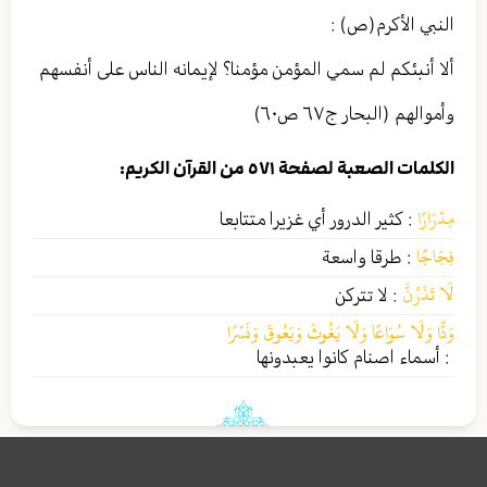
النبي الأکرم(ص) :
ألا أنبئكم لم سمي المؤمن مؤمنا؟ لإيمانه الناس على أنفسهم
وأموالهم (البحار ج٦٧ ص٦٠)
الكلمات الصعبة لصفحة ٥٧١ من القرآن الكريم:
مِدْرَارًا
:
كثير الدرور أي غزيرا متتابعا
فِجَاجًا
:
طرقا واسعة
لَا تَذَرُنَّ
:
لا تتركن
وَدًّا وَلَا سُوَاعًا وَلَا يَغُوثَ وَيَعُوقَ وَنَسْرًا
:
أسماء اصنام كانوا يعبدونها