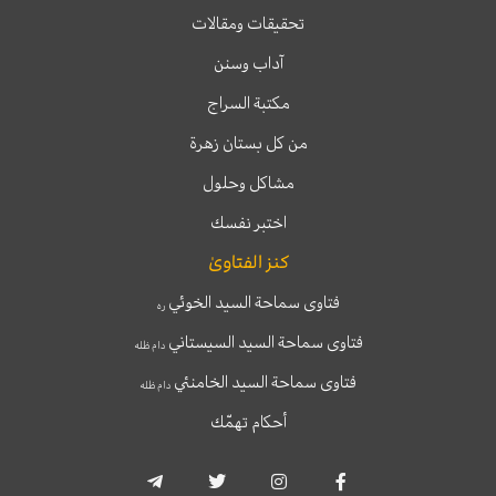
تحقيقات ومقالات
آداب وسنن
مكتبة السراج
من كل بستان زهرة
مشاكل وحلول
اختبر نفسك
كنز الفتاوىٰ
فتاوى سماحة السيد الخوئي
ره
فتاوى سماحة السيد السيستاني
دام ظله
فتاوى سماحة السيد الخامنئي
دام ظله
أحكام تهمّك
T
T
I
F
e
w
n
a
l
i
s
c