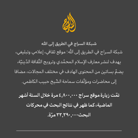
شبكة السراج في الطريق إلى الله
شبكة السراج في الطريق إلى الله؛ موقع ثقافي، إعلامي وتبليغي،
يهدف لنشر معارف الإسلام المحمّدي وترويج الثّقافة الدّينيّة،
يضمّ بساتين من المحتوى الهادف في مختلف المجالات، مضافا
إلى محاضرات ومؤلّفات سماحة الشّيخ حبيب الكاظمي.
تمّت زيارة موقع سراج ٤,٨٠٠,٠٠٠ مرة خلال الستة أشهر
الماضية، كما ظهر في نتائج البحث في محركات
البحث٢٢,٢٩٠,٠٠٠ مرّة.