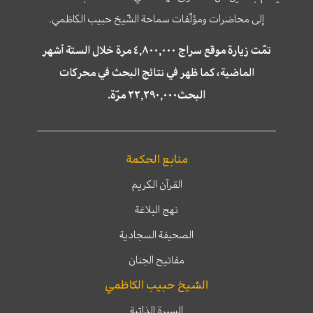
إلى محاضرات ومؤلّفات سماحة الشّيخ حبيب الكاظمي.
تمّت زيارة موقع سراج ٤,٨٠٠,٠٠٠ مرة خلال الستة أشهر
الماضية، كما ظهر في نتائج البحث في محركات
البحث٢٢,٢٩٠,٠٠٠ مرّة.
منابع الحكمة
القرآن الكريم
نهج البلاغة
الصحيفة السجادية
مفاتيح الجنان
الشيخ حبيب الكاظمي
السيرة الذاتية