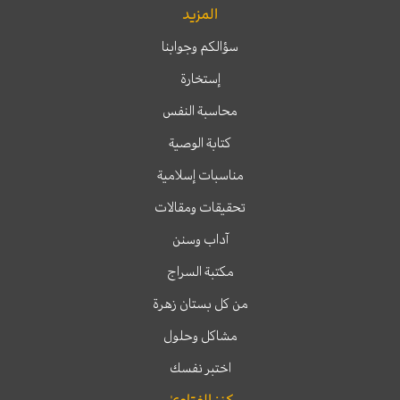
المزيد
سؤالكم وجوابنا
إستخارة
محاسبة النفس
كتابة الوصية
مناسبات إسلامية
تحقيقات ومقالات
آداب وسنن
مكتبة السراج
من كل بستان زهرة
مشاكل وحلول
اختبر نفسك
كنز الفتاوىٰ