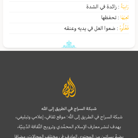
رَابِيَةً
:
زائدة في الشدة
تَعِيَهَا
:
تحفظها
فَغُلُّوهُ
:
ضعوا الغل في يديه وعنقه
شبكة السراج في الطريق إلى الله
شبكة السراج في الطريق إلى الله؛ موقع ثقافي، إعلامي وتبليغي،
يهدف لنشر معارف الإسلام المحمّدي وترويج الثّقافة الدّينيّة،
يضمّ بساتين من المحتوى الهادف في مختلف المجالات، مضافا