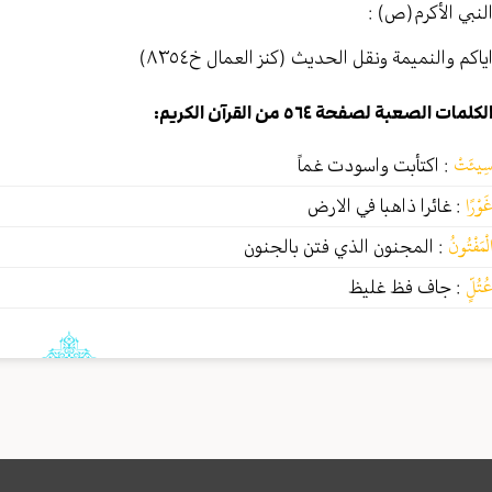
لنبي الأکرم(ص) :
ياكم والنميمة ونقل الحديث (كنز العمال خ٨٣٥٤)
لكلمات الصعبة لصفحة ٥٦٤ من القرآن الكريم:
ِيئَتْ
:
اكتأبت واسودت غماً
َوْرًا
:
غائرا ذاهبا في الارض
لْمَفْتُونُ
:
المجنون الذي فتن بالجنون
ُتُلٍّ
:
جاف فظ غليظ