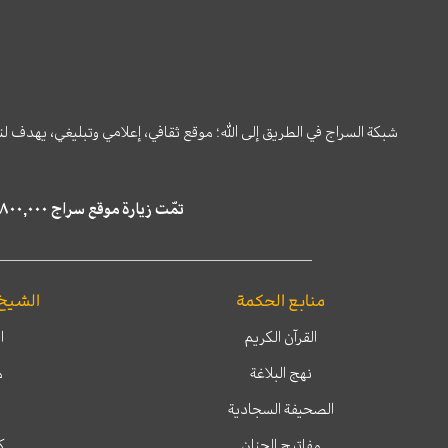
شبكة السراج في الطريق إلى الله؛ موقع ثقافي، إعلامي وتبليغي، يهدف ل
تمّت زيارة موقع سراج ٤,٨٠٠,٠٠٠ مرة خلال الستة أشهر الماضية، كما ظهر في نتائج البحث في محركات البحث٢٢,٢٩٠,٠٠٠ مرّة.
منابع الحكمة
الشيخ
القرآن الكريم
ا
نهج البلاغة
م
الصحيفة السجادية
مفاتيح الجنان
ك