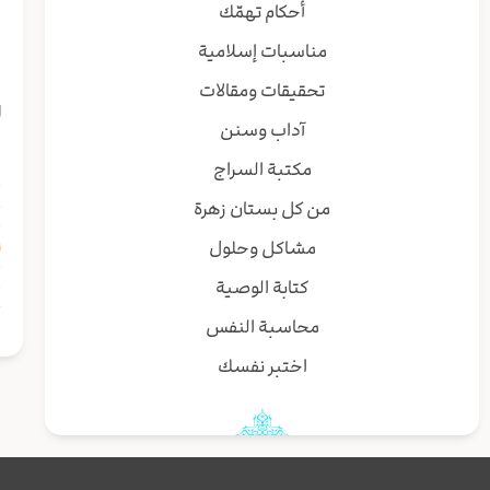
أحكام تهمّك
ا
مناسبات إسلامية
ا
تحقيقات ومقالات
ا
آداب وسنن
س
مكتبة السراج
غ
من كل بستان زهرة
ا
مشاكل وحلول
ع
كتابة الوصية
محاسبة النفس
اختبر نفسك