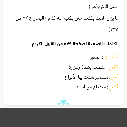
النبي الأکرم(ص):
ما يزال العبد يكذب حتى يكتبه الله كذابا (البحار ج ٧٢ ص
٢٣٥)
الكلمات الصعبة لصفحة ٥٢٩ من القرآن الكريم:
الْأَجْدَاثِ
:
القبور
مُنْهَمِرٍ
:
منصب بشدة وغزارة
دُسُرٍ
:
مسامير شدت بها الألواح
مُنْقَعِرٍ
:
منقطع من أصله