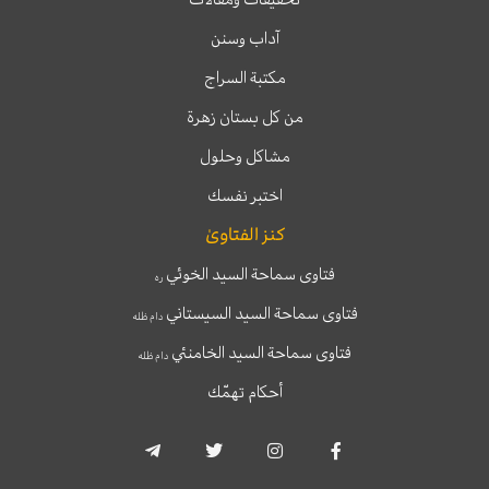
آداب وسنن
مكتبة السراج
من كل بستان زهرة
مشاكل وحلول
اختبر نفسك
كنز الفتاوىٰ
فتاوى سماحة السيد الخوئي
ره
فتاوى سماحة السيد السيستاني
دام ظله
فتاوى سماحة السيد الخامنئي
دام ظله
أحكام تهمّك
T
T
I
F
e
w
n
a
l
i
s
c
e
t
t
e
g
t
a
b