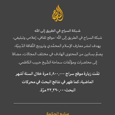
شبكة السراج في الطريق إلى الله
شبكة السراج في الطريق إلى الله؛ موقع ثقافي، إعلامي وتبليغي،
يهدف لنشر معارف الإسلام المحمّدي وترويج الثّقافة الدّينيّة،
يضمّ بساتين من المحتوى الهادف في مختلف المجالات، مضافا
إلى محاضرات ومؤلّفات سماحة الشّيخ حبيب الكاظمي.
تمّت زيارة موقع سراج ٤,٨٠٠,٠٠٠ مرة خلال الستة أشهر
الماضية، كما ظهر في نتائج البحث في محركات
البحث٢٢,٢٩٠,٠٠٠ مرّة.
منابع الحكمة