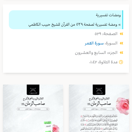
ومضات تفسيرية
» ومضة تفسيرية لصفحة ٥٢٩ من القرآن للشيخ حبيب الكاظمي
الصفحة: ٥٢٩
السورة:
سورة القمر
الجزء: السابع والعشرون
مدة التلاوة: ٠١:٤٢