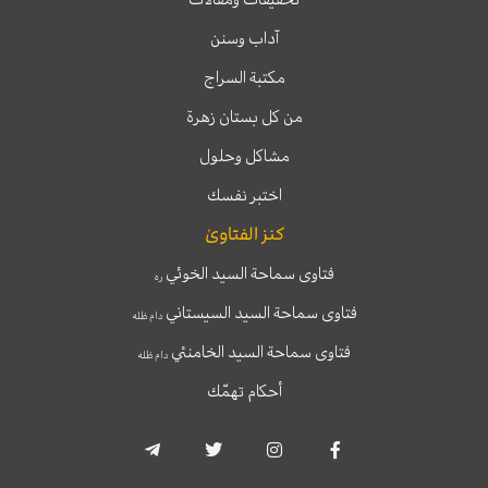
آداب وسنن
مكتبة السراج
من كل بستان زهرة
مشاكل وحلول
اختبر نفسك
كنز الفتاوىٰ
فتاوى سماحة السيد الخوئي
ره
فتاوى سماحة السيد السيستاني
دام ظله
فتاوى سماحة السيد الخامنئي
دام ظله
أحكام تهمّك
T
T
I
F
e
w
n
a
l
i
s
c
e
t
t
e
g
t
a
b