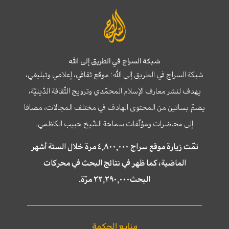
شبكة السراج في الطريق إلى الله
شبكة السراج في الطريق إلى الله؛ موقع ثقافي، إعلامي وتبليغي،
يهدف لنشر معارف الإسلام المحمّدي وترويج الثّقافة الدّينيّة،
يضمّ بساتين من المحتوى الهادف في مختلف المجالات، مضافا
إلى محاضرات ومؤلّفات سماحة الشّيخ حبيب الكاظمي.
تمّت زيارة موقع سراج ٤,٨٠٠,٠٠٠ مرة خلال الستة أشهر
الماضية، كما ظهر في نتائج البحث في محركات
البحث٢٢,٢٩٠,٠٠٠ مرّة.
منابع الحكمة