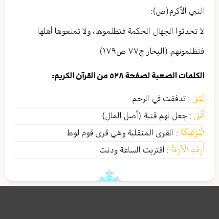
النبي الأکرم(ص):
لا تحدثوا الجهال الحكمة فتظلموها، ولا تمنعوها أهلها
فتظلمونهم (البحار ج٧٧ ص١٧٩)
الكلمات الصعبة لصفحة ٥٢٨ من القرآن الكريم:
تُمْنَى
:
تدفقت في الرحم
أَقْنَى
:
جعل لهم قنية (أصل المال)
الْمُؤْتَفِكَةَ
:
القرى المنقلبة وهي قرى قوم لوط
أَزِفَتِ الْآزِفَةُ
:
اقتربت الساعة ودنت