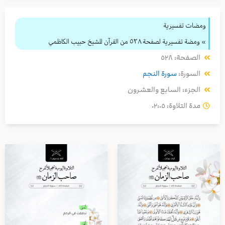
ومضات تفسيرية
» ومضة تفسيرية لصفحة ٥٢٨ من القرآن للشيخ حبيب الكاظمي
الصفحة: ٥٢٨
السورة:
سورة النجم
الجزء: السابع والعشرون
مدة التلاوة: ٠٢:٠٥