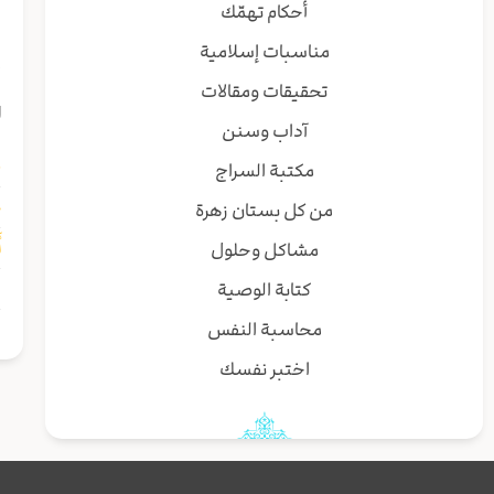
أحكام تهمّك
ا
مناسبات إسلامية
إ
تحقيقات ومقالات
ا
آداب وسنن
غ
مكتبة السراج
م
من كل بستان زهرة
أ
مشاكل وحلول
ف
كتابة الوصية
محاسبة النفس
اختبر نفسك