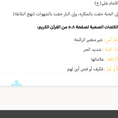
لامام علي(ع):
ن الجنة حفت بالمكاره، وإن النار حفت بالشهوات (نهج البلاغة)
لكلمات الصعبة لصفحة ٥٠٨ من القرآن الكريم:
َيْرِ آسِنٍ
:
غير متغير الرائحة
َاءً حَمِيمًا
:
شديد الحر
َشْرَاطُهَا
:
علاماتها
َأَنَّى لَهُمْ
:
فكيف أو فمن أين لهم