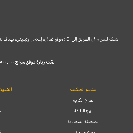
شبكة السراج في الطريق إلى الله؛ موقع ثقافي، إعلامي وتبليغي، يهدف ل
تمّت زيارة موقع سراج ٤,٨٠٠,٠٠٠ مرة خلال الستة أشهر الماضية، كما ظهر في نتائج البحث في محركات البحث٢٢,٢٩٠,٠٠٠ مرّة.
منابع الحكمة
الشيخ
القرآن الكريم
ا
نهج البلاغة
م
الصحيفة السجادية
مفاتيح الجنان
ك