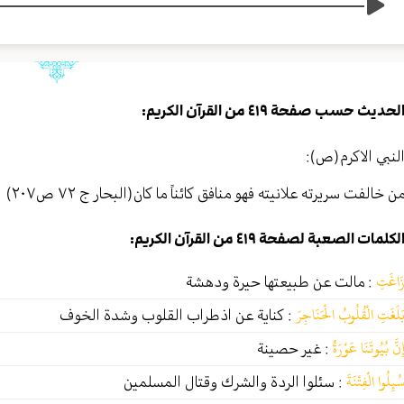
لحديث حسب صفحة ٤١٩ من القرآن الكريم:
لنبي الاكرم(ص):
ن خالفت سريرته علانيته فهو منافق كائناً ما كان(البحار ج ٧٢ ص٢٠٧)
لكلمات الصعبة لصفحة ٤١٩ من القرآن الكريم:
َاغَتِ
:
مالت عن طبيعتها حيرة ودهشة
َلَغَتِ الْقُلُوبُ الْحَنَاجِرَ
:
كناية عن اذطراب القلوب وشدة الخوف
ِنَّ بُيُوتَنَا عَوْرَةٌ
:
غير حصينة
ُئِلُوا الْفِتْنَةَ
:
سئلوا الردة والشرك وقتال المسلمين