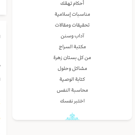
أحكام تهمّك
مناسبات إسلامية
تحقيقات ومقالات
آداب وسنن
ا
مكتبة السراج
ا
من كل بستان زهرة
م
مشاكل وحلول
كتابة الوصية
ا
محاسبة النفس
ز
اختبر نفسك
ب
إ
س