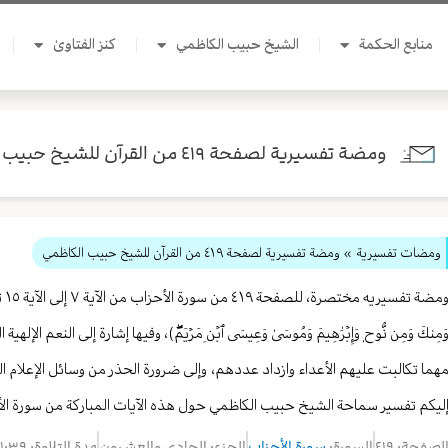
منابع الحكمة
الشيخ حبيب الكاظمي
كنز الفتاوىٰ
ومضة تفسيرية لصفحة ٤١٩ من القرآن للشيخ حبيب الكاظمي
ومضات تفسيرية
» ومضة تفسيرية لصفحة ٤١٩ من القرآن للشيخ حبيب الكاظمي
ومض
َمِنكَ وَمِن نُّوحٖ وَإِبۡرَٰهِيمَ وَمُوسَىٰ وَعِيسَى ٱبۡنِ مَرۡيَمَۖ)، وفيها إشارة إلى النعم
هما تكالبت عليهم الأعداء وازداد عددهم، وإلى ضرورة الحذر من وسائل الإعلام ال
ليكم تفسير سماحة الشيخ حبيب الكاظمي حول هذه الآيات المباركة من سورة ال
لصفحة: ٤١٩
السورة:
سورة الأحزاب
الجزء: الحادي والعشرون
مدة التلاوة: ٠١:٣٩