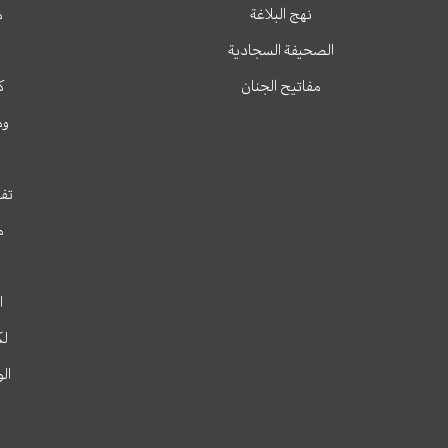
نهج البلاغة
م
الصحيفة السجادية
مفاتيح الجنان
ك
وم
تفس
م
ا
لك
ال