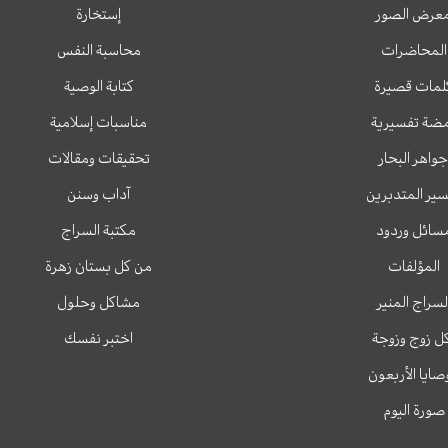
عرض الصور
إستخارة
المحاضرات
محاسبة النفس
لمات قصيرة
كتابة الوصية
ضة تفسيرية
مناسبات إسلامية
جواهر البحار
تحقيقات ومقالات
ير المتدبرين
آداب وسنن
سائل وردود
مكتبة السراج
المؤلفات
من كل بستان زهرة
لسراج المنير
مشاكل وحلول
ل زوج وزوجة
اختبر نفسك
وصايا الأربعون
صورة اليوم
T
T
I
F