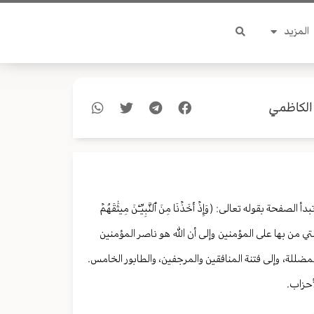
المزيد
ة تفسيريه مختصرة، للصفحة ٤١٩ من سورة الأحزاب من الآية ٧ إلى الآية ١٥ تبدأ الصفحة بقوله تعالى: (وَإِذۡ أَخَذۡنَا مِنَ ٱلنَّبِيِّـۧنَ مِيثَٰقَهُمۡ
 الإلهية التي من بها على المؤمنين وإلى أن الله هو ناصر المؤمنين
مضللة، وإلى فتنة المنافقين والمرجفين، والطابور الخامس.
أحزاب.