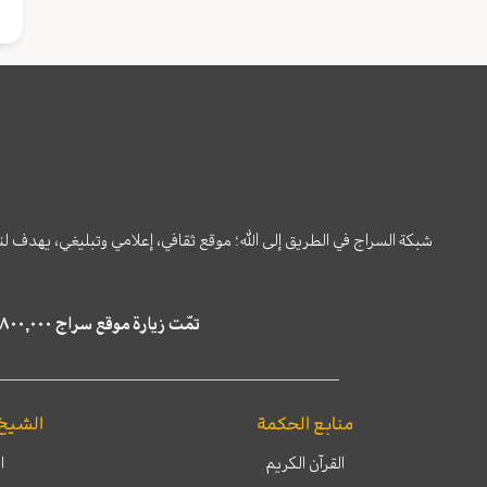
شبكة السراج في الطريق إلى الله؛ موقع ثقافي، إعلامي وتبليغي، يهدف ل
تمّت زيارة موقع سراج ٤,٨٠٠,٠٠٠ مرة خلال الستة أشهر الماضية، كما ظهر في نتائج البحث في محركات البحث٢٢,٢٩٠,٠٠٠ مرّة.
منابع الحكمة
الشيخ
القرآن الكريم
ا