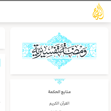
خطي
لى
لمحتوى
و
م
منابع الحكمة
إ
القرآن الكريم
ا