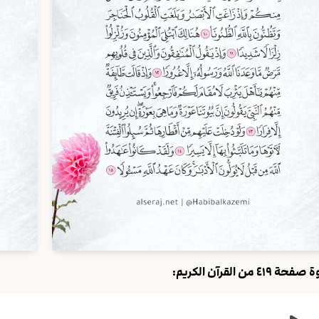
حة ٤١٩ من القرآن الكريم: