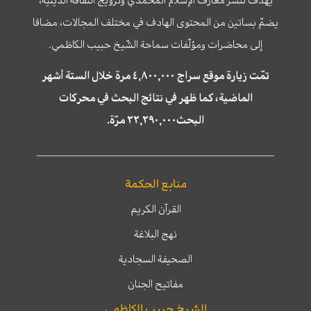
يضمّ بساتين من المحتوى الهادف في مختلف المجالات، مضافا
إلى محاضرات ومؤلّفات سماحة الشّيخ حبيب الكاظمي.
تمّت زيارة موقع سراج ٤,٨٠٠,٠٠٠ مرة خلال الستة أشهر
الماضية، كما ظهر في نتائج البحث في محركات
البحث٢٢,٢٩٠,٠٠٠ مرّة.
منابع الحكمة
القرآن الكريم
نهج البلاغة
الصحيفة السجادية
مفاتيح الجنان
الشيخ حبيب الكاظمي