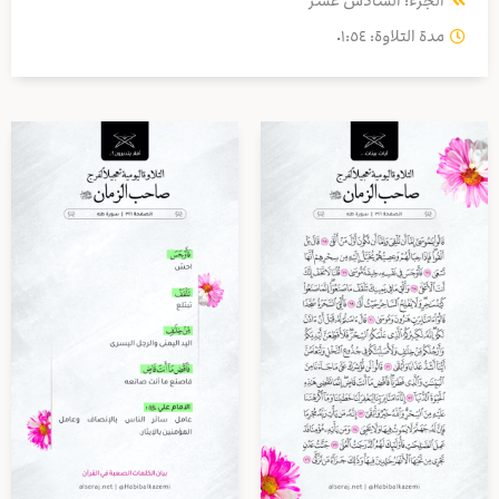
الجزء: السادس عشر
مدة التلاوة: ٠١:٥٤