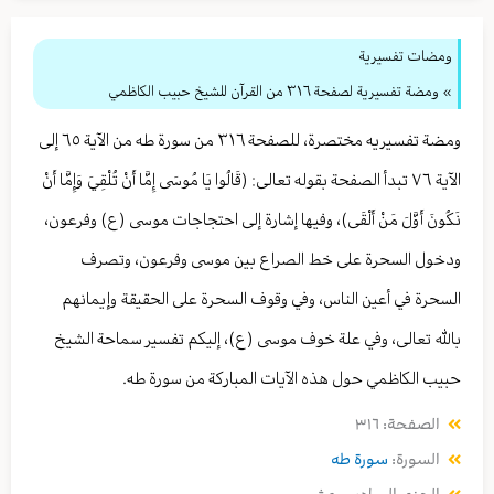
ومضات تفسيرية
» ومضة تفسيرية لصفحة ٣١٦ من القرآن للشيخ حبيب الكاظمي
ومضة تفسيريه مختصرة، للصفحة ٣١٦ من سورة طه من الآية ٦٥ إلى
الآية ٧٦ تبدأ الصفحة بقوله تعالى: (قَالُوا يَا مُوسَى إِمَّا أَنْ تُلْقِيَ وَإِمَّا أَنْ
نَكُونَ أَوَّلَ مَنْ أَلْقَى)، وفيها إشارة إلى احتجاجات موسى (ع) وفرعون،
ودخول السحرة على خط الصراع بين موسى وفرعون، وتصرف
السحرة في أعين الناس، وفي وقوف السحرة على الحقيقة وإيمانهم
بالله تعالى، وفي علة خوف موسى (ع)، إليكم تفسير سماحة الشيخ
حبيب الكاظمي حول هذه الآيات المباركة من سورة طه.
الصفحة: ٣١٦
السورة:
سورة طه