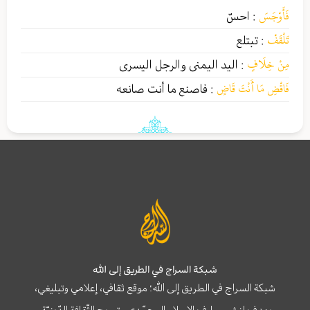
فَأَوْجَسَ
:
احسّ
تَلْقَفْ
:
تبتلع
مِنْ خِلَافٍ
:
اليد اليمنى والرجل اليسرى
فَاقْضِ مَا أَنْتَ قَاضٍ
:
فاصنع ما أنت صانعه
شبكة السراج في الطريق إلى الله
شبكة السراج في الطريق إلى الله؛ موقع ثقافي، إعلامي وتبليغي،
يهدف لنشر معارف الإسلام المحمّدي وترويج الثّقافة الدّينيّة،