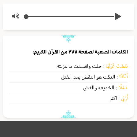
الكلمات الصعبة لصفحة ٢٧٧ من القرآن الكريم:
نَقَضَتْ غَزْلَهَا
:
حلت وافسدت ما غزلته
أَنْكَاثًا
:
النكت هو النقض بعد الفتل
دَخَلًا
:
الخديعة والغش
أَرْبَى
:
اكثر