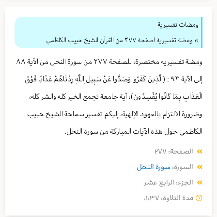
ومضات تفسيرية
» ومضة تفسيرية لصفحة ٢٧٧ من القرآن للشيخ حبيب الكاظمي
ومضة تفسيريه مختصرة، للصفحة ٢٧٧ من سورة النحل من الآية ٨٨
إلى الآية ٩٣ : (الَّذِينَ كَفَرُوا وَصَدُّوا عَنْ سَبِيلِ اللَّهِ زِدْنَاهُمْ عَذَابًا فَوْقَ
الْعَذَابِ بِمَا كَانُوا يُفْسِدُونَ)، آية جامعة تجمع الخير كله والشر كله،
وضرورة الالتزام بالعهود الإلهية، إليكم تفسير سماحة الشيخ حبيب
الكاظمي حول هذه الآيات المباركة من سورة النحل.
الصفحة: ٢٧٧
السورة:
سورة النحل
الجزء: الرابع عشر
مدة التلاوة: ٠١:٣٧