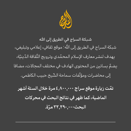
شبكة السراج في الطريق إلى الله
شبكة السراج في الطريق إلى الله؛ موقع ثقافي، إعلامي وتبليغي،
يهدف لنشر معارف الإسلام المحمّدي وترويج الثّقافة الدّينيّة،
يضمّ بساتين من المحتوى الهادف في مختلف المجالات، مضافا
إلى محاضرات ومؤلّفات سماحة الشّيخ حبيب الكاظمي.
تمّت زيارة موقع سراج ٤,٨٠٠,٠٠٠ مرة خلال الستة أشهر
الماضية، كما ظهر في نتائج البحث في محركات
البحث٢٢,٢٩٠,٠٠٠ مرّة.