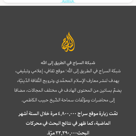
شبكة السراج في الطريق إلى الله
شبكة السراج في الطريق إلى الله؛ موقع ثقافي، إعلامي وتبليغي،
يهدف لنشر معارف الإسلام المحمّدي وترويج الثّقافة الدّينيّة،
يضمّ بساتين من المحتوى الهادف في مختلف المجالات، مضافا
إلى محاضرات ومؤلّفات سماحة الشّيخ حبيب الكاظمي.
تمّت زيارة موقع سراج ٤,٨٠٠,٠٠٠ مرة خلال الستة أشهر
الماضية، كما ظهر في نتائج البحث في محركات
البحث٢٢,٢٩٠,٠٠٠ مرّة.