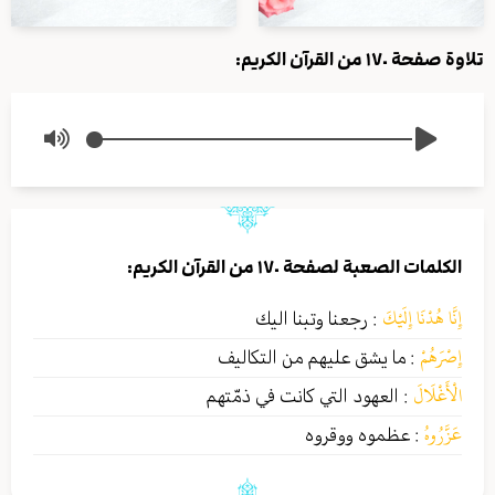
تلاوة صفحة ١٧٠ من القرآن الكريم:
الكلمات الصعبة لصفحة ١٧٠ من القرآن الكريم:
إِنَّا هُدْنَا إِلَيْكَ
:
رجعنا وتبنا اليك
إِصْرَهُمْ
:
ما يشق عليهم من التكاليف
الْأَغْلَالَ
:
العهود التي كانت في ذمّتهم
عَزَّرُوهُ
:
عظموه ووقروه