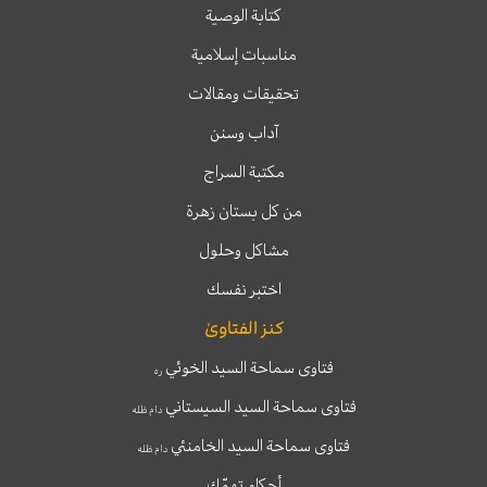
كتابة الوصية
مناسبات إسلامية
تحقيقات ومقالات
آداب وسنن
مكتبة السراج
من كل بستان زهرة
مشاكل وحلول
اختبر نفسك
كنز الفتاوىٰ
فتاوى سماحة السيد الخوئي
ره
فتاوى سماحة السيد السيستاني
دام ظله
فتاوى سماحة السيد الخامنئي
دام ظله
أحكام تهمّك