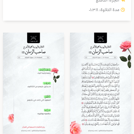
الجزء: التاسع
مدة التلاوة: ٠١:٣٨