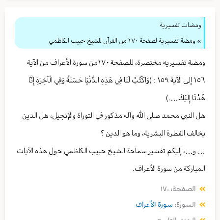
ومضات تفسيرية
» ومضة تفسيرية لصفحة ١٧٠ من القرآن للشيخ حبيب الكاظمي
ومضة تفسيريه مختصرة، للصفحة ١٧٠من سورة الأعراف من الآية
١٥٦ إلى الآية ١٥٩ : (وَاكْتُبْ لَنَا فِي هَذِهِ الدُّنْيَا حَسَنَةً وَفِي الْآخِرَةِ إِنَّا
هُدْنَا إِلَيْكَ….)
هل النبي محمد صلى الله وآله مذكور في التوراة والإنجيل، هل الدين
يخالف الفطرة البشرية، وما هو الدين ؟
… و…، إليكم تفسير سماحة الشيخ حبيب الكاظمي حول هذه الآيات
المباركة من سورة الأعراف.
الصفحة: ١٧٠
السورة:
سورة الأعراف