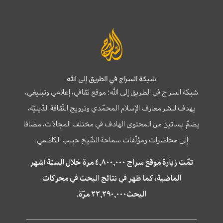
شبكة السراج في الطريق إلى الله
شبكة السراج في الطريق إلى الله؛ موقع ثقافي، إعلامي وتبليغي،
يهدف لنشر معارف الإسلام المحمّدي وترويج الثّقافة الدّينيّة،
يضمّ بساتين من المحتوى الهادف في مختلف المجالات، مضافا
إلى محاضرات ومؤلّفات سماحة الشّيخ حبيب الكاظمي.
تمّت زيارة موقع سراج ٤,٨٠٠,٠٠٠ مرة خلال الستة أشهر
الماضية، كما ظهر في نتائج البحث في محركات
البحث٢٢,٢٩٠,٠٠٠ مرّة.