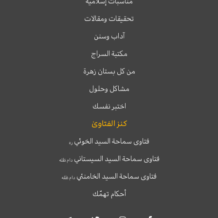
مناسبات إسلامية
تحقيقات ومقالات
آداب وسنن
مكتبة السراج
من كل بستان زهرة
مشاكل وحلول
اختبر نفسك
كنز الفتاوىٰ
فتاوى سماحة السيد الخوئي
ره
فتاوى سماحة السيد السيستاني
دام ظله
فتاوى سماحة السيد الخامنئي
دام ظله
أحكام تهمّك
T
T
I
F
e
w
n
a