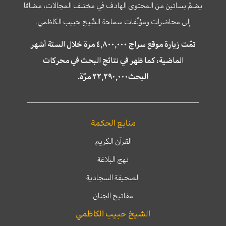
يضمّ بساتين من المحتوى الهادف في مختلف المجالات، مضافا
إلى محاضرات ومؤلّفات سماحة الشّيخ حبيب الكاظمي.
تمّت زيارة موقع سراج ٤,٨٠٠,٠٠٠ مرة خلال الستة أشهر
الماضية، كما ظهر في نتائج البحث في محركات
البحث٢٢,٢٩٠,٠٠٠ مرّة.
منابع الحكمة
القرآن الكريم
نهج البلاغة
الصحيفة السجادية
مفاتيح الجنان
الشيخ حبيب الكاظمي