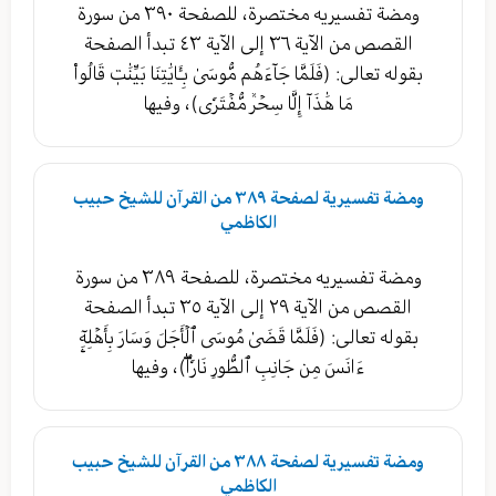
ومضة تفسيريه مختصرة، للصفحة ٣٩٠ من سورة
القصص من الآية ٣٦ إلى الآية ٤٣ تبدأ الصفحة
بقوله تعالى: (فَلَمَّا جَآءَهُم مُّوسَىٰ بِـَٔايَٰتِنَا بَيِّنَٰتٖ قَالُواْ
مَا هَٰذَآ إِلَّا سِحۡرٞ مُّفۡتَرٗى)، وفيها
ومضة تفسيرية لصفحة ٣٨٩ من القرآن للشيخ حبيب
الكاظمي
ومضة تفسيريه مختصرة، للصفحة ٣٨٩ من سورة
القصص من الآية ٢٩ إلى الآية ٣٥ تبدأ الصفحة
بقوله تعالى: (فَلَمَّا قَضَىٰ مُوسَى ٱلۡأَجَلَ وَسَارَ بِأَهۡلِهِۦٓ
ءَانَسَ مِن جَانِبِ ٱلطُّورِ نَارٗاۖ)، وفيها
ومضة تفسيرية لصفحة ٣٨٨ من القرآن للشيخ حبيب
الكاظمي