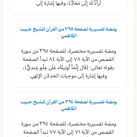
لَرَآدُّكَ إِلَىٰ مَعَادٖۚ)، وفيها إشارة إلى
ومضة تفسيرية لصفحة ٣٩٥ من القرآن للشيخ حبيب
الكاظمي
ومضة تفسيريه مختصرة، للصفحة ٣٩٥ من سورة
القصص من الآية ٧٨ إلى الآية ٨٤ تبدأ الصفحة
بقوله تعالى: (قَالَ إِنَّمَآ أُوتِيتُهُۥ عَلَىٰ عِلۡمٍ عِندِيٓۚ)،
وفيها إشارة إلى موجبات الخذلان الإلهي
ومضة تفسيرية لصفحة ٣٩٤ من القرآن للشيخ حبيب
الكاظمي
ومضة تفسيريه مختصرة، للصفحة ٣٩٤ من سورة
القصص من الآية ٧١ إلى الآية ٧٧ تبدأ الصفحة