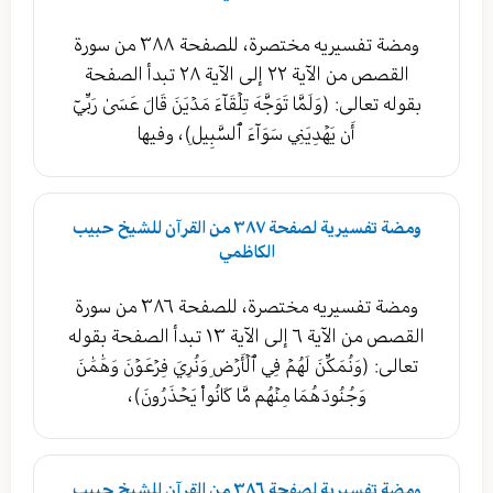
ومضة تفسيريه مختصرة، للصفحة ٣٨٨ من سورة
القصص من الآية ٢٢ إلى الآية ٢٨ تبدأ الصفحة
بقوله تعالى: (وَلَمَّا تَوَجَّهَ تِلۡقَآءَ مَدۡيَنَ قَالَ عَسَىٰ رَبِّيٓ
أَن يَهۡدِيَنِي سَوَآءَ ٱلسَّبِيلِ)، وفيها
ومضة تفسيرية لصفحة ٣٨٧ من القرآن للشيخ حبيب
الكاظمي
ومضة تفسيريه مختصرة، للصفحة ٣٨٦ من سورة
القصص من الآية ٦ إلى الآية ١٣ تبدأ الصفحة بقوله
تعالى: (وَنُمَكِّنَ لَهُمۡ فِي ٱلۡأَرۡضِ وَنُرِيَ فِرۡعَوۡنَ وَهَٰمَٰنَ
وَجُنُودَهُمَا مِنۡهُم مَّا كَانُواْ يَحۡذَرُونَ)،
ومضة تفسيرية لصفحة ٣٨٦ من القرآن للشيخ حبيب