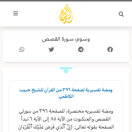
خطي
لى
لمحتوى
وسوم: سورة القصص
ومضة تفسيرية لصفحة ٣٩٦ من القرآن للشيخ حبيب
الكاظمي
ومضة تفسيريه مختصرة، للصفحة ٣٩٦ من سورتي
القصص والعنكبوت من الآية ٨٥ إلى الآية ٦ تبدأ
الصفحة بقوله تعالى: (إِنَّ ٱلَّذِي فَرَضَ عَلَيۡكَ ٱلۡقُرۡءَانَ