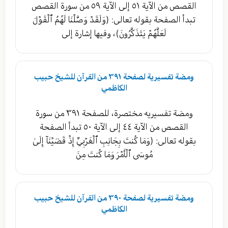
القصص من الآية ٥١ إلى الآية ٥٩ من سورة القصص
تبدأ الصفحة بقوله تعالى: (وَلَقَدۡ وَصَّلۡنَا لَهُمُ ٱلۡقَوۡلَ
لَعَلَّهُمۡ يَتَذَكَّرُونَ)، وفيها إشارة إلى
ومضة تفسيرية لصفحة ٣٩١ من القرآن للشيخ حبيب
الكاظمي
ومضة تفسيريه مختصرة، للصفحة ٣٩١ من سورة
القصص من الآية ٤٤ إلى الآية ٥٠ تبدأ الصفحة
بقوله تعالى: (وَمَا كُنتَ بِجَانِبِ ٱلۡغَرۡبِيِّ إِذۡ قَضَيۡنَآ إِلَىٰ
مُوسَى ٱلۡأَمۡرَ وَمَا كُنتَ مِنَ
ومضة تفسيرية لصفحة ٣٩٠ من القرآن للشيخ حبيب
الكاظمي