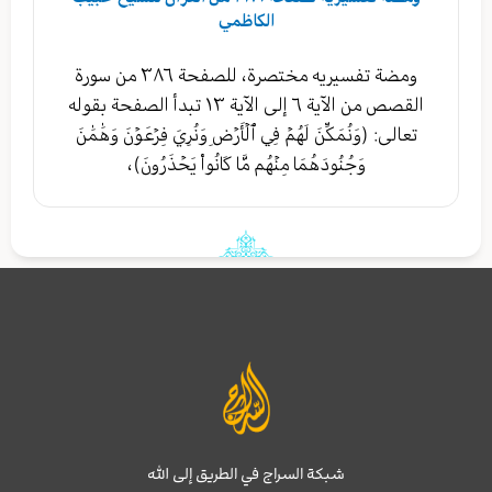
الكاظمي
ومضة تفسيريه مختصرة، للصفحة ٣٨٦ من سورة
القصص من الآية ٦ إلى الآية ١٣ تبدأ الصفحة بقوله
تعالى: (وَنُمَكِّنَ لَهُمۡ فِي ٱلۡأَرۡضِ وَنُرِيَ فِرۡعَوۡنَ وَهَٰمَٰنَ
وَجُنُودَهُمَا مِنۡهُم مَّا كَانُواْ يَحۡذَرُونَ)،
شبكة السراج في الطريق إلى الله