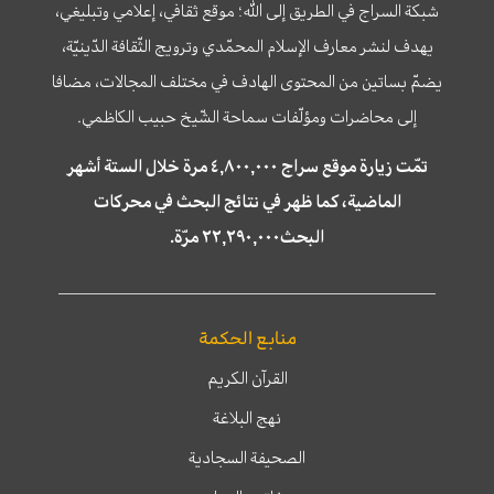
شبكة السراج في الطريق إلى الله؛ موقع ثقافي، إعلامي وتبليغي،
يهدف لنشر معارف الإسلام المحمّدي وترويج الثّقافة الدّينيّة،
يضمّ بساتين من المحتوى الهادف في مختلف المجالات، مضافا
إلى محاضرات ومؤلّفات سماحة الشّيخ حبيب الكاظمي.
تمّت زيارة موقع سراج ٤,٨٠٠,٠٠٠ مرة خلال الستة أشهر
الماضية، كما ظهر في نتائج البحث في محركات
البحث٢٢,٢٩٠,٠٠٠ مرّة.
منابع الحكمة
القرآن الكريم
نهج البلاغة
الصحيفة السجادية