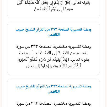
بقوله تعالى: (قُلۡ أَرَءَيۡتُمۡ إِن جَعَلَ ٱللَّهُ عَلَيۡكُمُ ٱلَّيۡلَ
سَرۡمَدًا إِلَىٰ يَوۡمِ ٱلۡقِيَٰمَةِ مَنۡ
ومضة تفسيرية لصفحة ٣٩٣ من القرآن للشيخ حبيب
الكاظمي
ومضة تفسيريه مختصرة، للصفحة ٣٩٣ من سورة
القصص من الآية ٦٠ إلى الآية ٧٠ تبدأ الصفحة
بقوله تعالى: (وَمَآ أُوتِيتُم مِّن شَيۡءٖ فَمَتَٰعُ ٱلۡحَيَوٰةِ
ٱلدُّنۡيَا وَزِينَتُهَاۚ)، وفيها إشارة إلى تعلق
ومضة تفسيرية لصفحة ٣٩٢ من القرآن للشيخ حبيب
الكاظمي
ومضة تفسيريه مختصرة، للصفحة ٣٩٢ من سورة