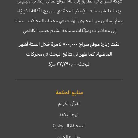
شبكة السراج في الطريق إلى الله؛ موقع ثقافي، إعلامي وتبليغي،
يهدف لنشر معارف الإسلام المحمّدي وترويج الثّقافة الدّينيّة،
يضمّ بساتين من المحتوى الهادف في مختلف المجالات، مضافا
إلى محاضرات ومؤلّفات سماحة الشّيخ حبيب الكاظمي.
تمّت زيارة موقع سراج ٤,٨٠٠,٠٠٠ مرة خلال الستة أشهر
الماضية، كما ظهر في نتائج البحث في محركات
البحث٢٢,٢٩٠,٠٠٠ مرّة.
منابع الحكمة
القرآن الكريم
نهج البلاغة
الصحيفة السجادية
مفاتيح الجنان