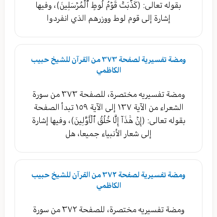
بقوله تعالى: (كَذَّبَتۡ قَوۡمُ لُوطٍ ٱلۡمُرۡسَلِينَ)، وفيها
إشارة إلى قوم لوط ووزرهم الذي انفردوا
ومضة تفسيرية لصفحة ٣٧٣ من القرآن للشيخ حبيب
الكاظمي
ومضة تفسيريه مختصرة، للصفحة ٣٧٣ من سورة
الشعراء من الآية ١٣٧ إلى الآية ١٥٩ تبدأ الصفحة
بقوله تعالى: (إِنۡ هَٰذَآ إِلَّا خُلُقُ ٱلۡأَوَّلِينَ)، وفيها إشارة
إلى شعار الأنبياء جميعا، هل
ومضة تفسيرية لصفحة ٣٧٢ من القرآن للشيخ حبيب
الكاظمي
ومضة تفسيريه مختصرة، للصفحة ٣٧٢ من سورة