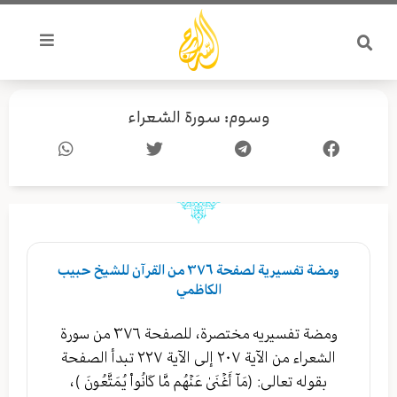
خطي
لى
لمحتوى
وسوم: سورة الشعراء
ومضة تفسيرية لصفحة ٣٧٦ من القرآن للشيخ حبيب
الكاظمي
ومضة تفسيريه مختصرة، للصفحة ٣٧٦ من سورة
الشعراء من الآية ٢٠٧ إلى الآية ٢٢٧ تبدأ الصفحة
بقوله تعالى: (مَآ أَغۡنَىٰ عَنۡهُم مَّا كَانُواْ يُمَتَّعُونَ )،