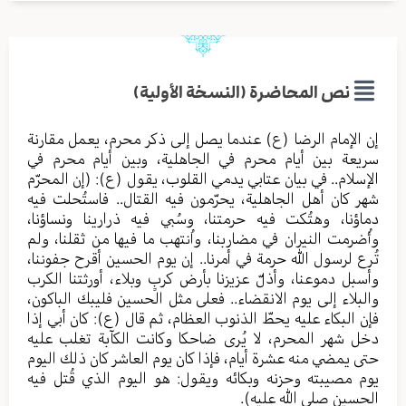
نص المحاضرة (النسخة الأولية)
إن الإمام الرضا (ع) عندما يصل إلى ذكر محرم، يعمل مقارنة
سريعة بين أيام محرم في الجاهلية، وبين أيام محرم في
الإسلام.. في بيان عتابي يدمي القلوب، يقول (ع): (إن المحرّم
شهر كان أهل الجاهلية، يحرّمون فيه القتال.. فاستُحلت فيه
دماؤنا، وهتُكت فيه حرمتنا، وسُبي فيه ذرارينا ونساؤنا،
وأُضرمت النيران في مضاربنا، واُنتهب ما فيها من ثقلنا، ولم
تُرع لرسول الله حرمة في أمرنا.. إن يوم الحسين أقرح جفوننا،
وأسبل دموعنا، وأذلّ عزيزنا بأرض كربٍ وبلاء، أورثتنا الكرب
والبلاء إلى يوم الانقضاء.. فعلى مثل الحسين فليبك الباكون،
فإن البكاء عليه يحطّ الذنوب العظام، ثم قال (ع): كان أبي إذا
دخل شهر المحرم، لا يُرى ضاحكا وكانت الكآبة تغلب عليه
حتى يمضي منه عشرة أيام، فإذا كان يوم العاشر كان ذلك اليوم
يوم مصيبته وحزنه وبكائه ويقول: هو اليوم الذي قُتل فيه
الحسين صلى الله عليه).