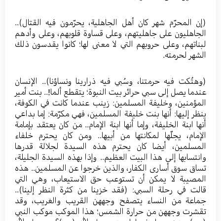
(إن المحرّم شهر كان أهل الجاهلية، يحرّمون فيه القتال)..
الجاهليون على جاهليتهم، وعلى قساوة قلوبهم، وعلى وأدهم
لبناتهم، وعلى حروبهم التي لا معنى لها؛ كانوا يقدسون ذلك
الشهر لحرمته.
(وهتُكت فيه حرمتنا، وسُبي فيه ذرارينا ونساؤنا).. الإنسان
عندما يصل إلى سبي حرائر بيت النبوة؛ يتقطع ألما!.. بنت أمير
المؤمنين، وخليفة المسلمين: زينب عندما كانت في الكوفة،
ينظر إليها: أنها بنت خليفة المسلمين، فهي مكرّمة: إما بداعي
أنها ابنة الخليفة، وإما أنها ابنة الإمام.. من كان يعتقد بإمامة
الإمام، يجلّها لمكانتها من أبيها.. ومن كان يحترم خلفاء
المسلمين، أيضا كان يحترم هذه السيدة لجلالة قدرها
وانتسابها إلى هذا البيت العظيم.. وإذا بهذه السيدة الجليلة،
تساق سوق أسارى الكفار، والذين خرجوا عن المسلمين.. هذه
المصيبة لا يمكن أن تستوعب حق الاستيعاب، وهي التي
قالت في رحلة السبي: (فقد خزينا من كثرة النظر إلينا)..
جماعة من النساء يتصفح وجههن القريب والغريب، وقد
تقشرت وجههن من حرارة الشمس؛ هذا الموكب موكب النبي