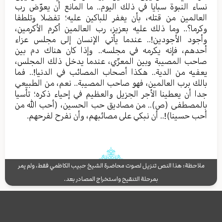
نساء النبوة سبايا في ذلك اليوم.. ما المانع أن يعوّض رب
العالمين من قتله، بأن يغفر للباكين عليه؛ تفضلا وتلطفا
وكرما؟.. وما ذلك عليه بعزيز، رب العالمين أكرم الأكرمين،
وأجود الأجودين!.. عندما يأتي الإنسان إلى مجلس عزاء
أحدهم، فإنه يكرمه في مجلسه.. وإذا كان هناك دم بين
صاحب المصيبة وبين المعزّي، عندما يدخل ذلك المجلس،
يعفيه من الدية.. هكذا أصحاب المصائب في الدنيا!.. فما
بالك برب العالمين، فهو صاحب المصيبة.. نعم، من الطبيعي
جدا أن يعطينا الأجر الجزيل والعظيم في إحياء ذكره؛ تأسيا
بالمصطفى (ص).. من مصاديق حب الحسين، (أحب الله من
أحب حسينا)!.. أن نبكي على مصائبهم، وأن نفرح لفرحهم.
ملاحظة: هذا النص تنزيل لصوت محاضرة الشيخ حبيب الكاظمي فقط، ولم يمر
بمرحلة التنقيح واستخراج المصادر بعد.