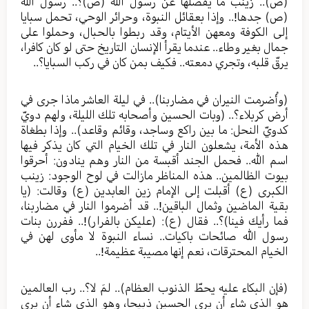
(ص).. زينب ما يفصلها عن رسول الله (ص)؟.. رسول الله
(ص) جدها!.. وإذا بعقائل النبوة، وحرائر الوحي، تحمل سبايا
إلى الكوفة ومعهن الأيتام، وقد ربطوا بالحبال، وحملوا على
جمال بغير وطاء.. عندما يقرأ الإنسان التاريخ حتى لو كان كافرا،
يرقّ قلبه، وتجري دمعته.. فكيف بمن كان في ركب السبايا؟..
(وأُضرمت النيران في مضاربنا).. في ليلة العاشر ماذا جرى في
أرض كربلاء؟.. (وبات الحسين وأصحابه تلك الليلة، ولهم دويّ
كدويّ النحل: ما بين راكع وساجد، وقائم وقاعد).. وإذا بطغاة
هذه الأمة، يشعلون النار في تلك الخيام التي كان يذكر فيها
اسم الله.. فحمل الجند أقبسة من النار وهم ينادون: أحرقوا
بيوت الظالمين.. هذه المناظر مازالت في لوح الوجود: زينب
الكبرى (ع) أقبلت إلى الإمام زين العابدين (ع) وقالت: (يا
بقية الماضين وثمال الباقين!.. قد أضرموا النار في مضاربنا،
فما رأيك فينا)؟.. فقال (ع): (عليكن بالفرار)!.. ففررن بنات
رسول الله صائحات باكيات.. نساء النبوة لا مأوى لهن في
الخيام المحترقات، نعم إنها مصيبة عظيمة!..
(فإن البكاء عليه يحطّ الذنوب العظام).. لمَ لا؟.. رب العالمين
هو الذي شاء أن يرى الحسين ذبيحا، وهو الذي شاء أن يرى