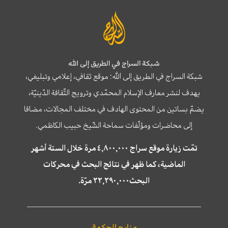
شبكة السراج في الطريق إلى الله
شبكة السراج في الطريق إلى الله؛ موقع ثقافي، إعلامي وتبليغي،
يهدف لنشر معارف الإسلام المحمّدي وترويج الثّقافة الدّينيّة،
يضمّ بساتين من المحتوى الهادف في مختلف المجالات، مضافا
إلى محاضرات ومؤلّفات سماحة الشّيخ حبيب الكاظمي.
تمّت زيارة موقع سراج ٤,٨٠٠,٠٠٠ مرة خلال الستة أشهر
الماضية، كما ظهر في نتائج البحث في محركات
البحث٢٢,٢٩٠,٠٠٠ مرّة.
منابع الحكمة