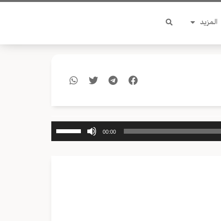
المزيد
استخدم
00:00
مفاتيح
الأسهم
أعلى/
أسفل
لزيادة
أو
خفض