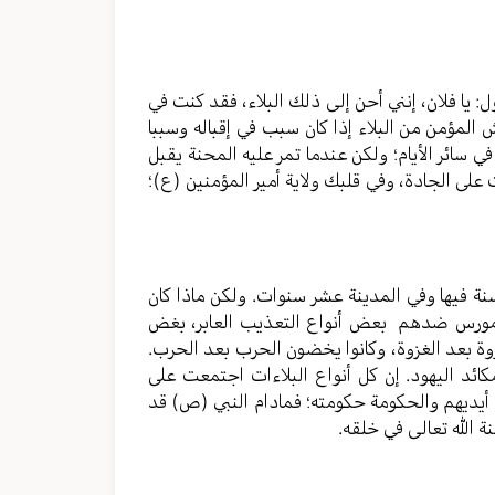
ل: يا فلان، إنني أحن إلى ذلك البلاء، فقد كنت في
 المؤمن من البلاء إذا كان سبب في إقباله وسببا
 في سائر الأيام؛ ولكن عندما تمر عليه المحنة يقبل
 على الجادة، وفي قلبك ولاية أمير المؤمنين (ع)؛
نة فيها وفي المدينة عشر سنوات. ولكن ماذا كان
 ومورس ضدهم بعض أنواع التعذيب العابر، بغض
زوة بعد الغزوة، وكانوا يخضون الحرب بعد الحرب.
ائد اليهود. إن كل أنواع البلاءات اجتمعت على
ن أيديهم والحكومة حكومته؛ فمادام النبي (ص) قد
ة الله تعالى في خلقه.