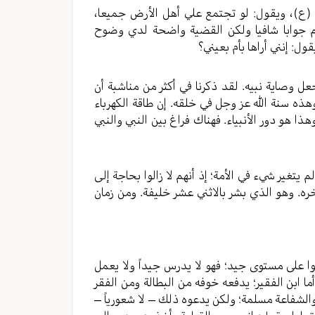
مة (ع)، ويقول: لو تجتمع علي أهل الأرض جميعا،
هم جوابا شافيا ولكن القضية واضحة لدي وضوح
ل: إنني أراها بأم بعيني؟
 وصاية نبيه. لقد ذكرنا في أكثر من مناشبة أن
وهذه سنة الله عز وجل في خلقه. إن طاقة الكهرباء
ا هو دور الأنبياء. فهناك فراغ بين النبي والنبي
تغير شيء في الأمة؛ إذ أنهم لا زالوا بحاجة إلى
ه. وهو الذي بشر بالاثني عشر خليفة. ومن زمان
وا على مستوى جيد؛ فهو لا يدرس جيداً ولا يعمل
ما ابن الفقير؛ يدفعه خوفه من البطالة ومن الفقر
والشفاعة مسلمة؛ ولكن يدعوه ذلك – لا شعورياً –