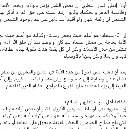
أولا: إتقان البيان النظري. إن بعض الناس يؤمن بالولاية وبخط الأئ
وفلاسفة الدهر والحكماء وقالوا: إنك لست على حق؛ قد لا أذكر ل
الشمس في رائعة النهار. ولو أقيم ألف دليل على عدم وجود الشمس، يقو
إن الله سبحانه هو أعلم حيث يجعل رسالته وكذلك هو أعلم حيث يجعل
الأمة بحاجة إلى ممثل السماء نبيا كان أو وصيا منذ أن خلق الله آدم. 
تنتقل من خلال الأسلاك ولكن في كل بقعة هناك تقوية لهذه الطاقة. وهذ
لابد وأن يملأ ولكن بمن؟ بالأوصياء.
بعد أن ذهب النبي (ص) من هذه الأمة في الثامن والعشرين من صفر لم ي
قضاء عادل وبحاجة إلى علم واسع وإلى مفسر للكتاب الكريم وإلى آخر
الغيبة إلى يومنا هذا قد ملئ الفراغ بالمراجع العظام الذين نقلدهم.
شفاعة أهل البيت (عليهم السلام)
إن المعروف في أوساط المترفين الأثرياء الكبار أن بعض أولادهم ليس
جيداً ولا يكتسب مهارة والسبب أنه يعول على تراث أبيه وعلى ثروته. أ
لكي يلج مدارج الحياة. إن البعض باعتقاده يعول على شفاعة أوليائه، 