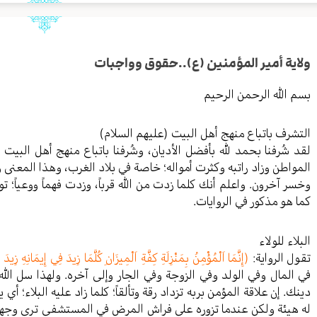
ولاية أمير المؤمنين (ع)..حقوق وواجبات
بسم الله الرحمن الرحيم
التشرف باتباع منهج أهل البيت (عليهم السلام)
لقد شُرفنا بحمد لله بأفضل الأديان، وشُرفنا باتباع منهج أهل البيت
المواطن وزاد راتبه وكثرت أمواله؛ خاصة في بلاد الغرب، وهذا المعنى
وخسر آخرون. واعلم أنك كلما زدت من الله قرباً، وزدت فهماً ووعياً؛ توق
كما هو مذكور في الروايات.
البلاء للولاء
تقول الرواية:
(إِنَّمَا اَلْمُؤْمِنُ بِمَنْزِلَةِ كِفَّةِ اَلْمِيزَانِ كُلَّمَا زِيدَ فِي إِيمَانِهِ زِيدَ 
في المال وفي الولد وفي الزوجة وفي الجار وإلى آخره. ولهذا سل ال
دينك. إن علاقة المؤمن بربه تزداد رقة وتألقاً؛ كلما زاد عليه البلاء؛ أ
له هيئة ولكن عندما تزوره على فراش المرض في المستشفى ترى وجهه 