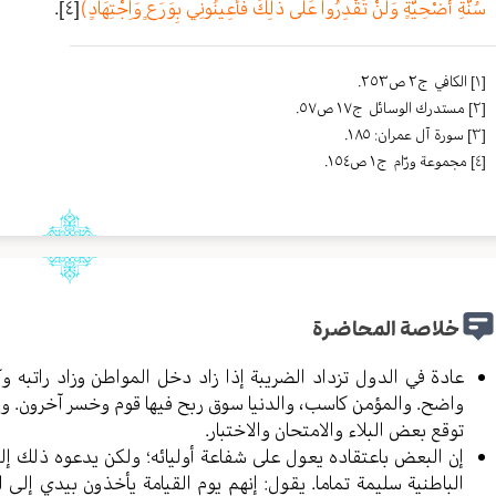
سُنَّةِ أُضْحِيَّةٍ وَلَنْ تَقْدِرُوا عَلَى ذَلِكَ فَأَعِينُونِي بِوَرَعٍ وَاِجْتِهَادٍ)
[٤]
.
[١]
الکافي ج٢ ص٢٥٣.
[٢]
مستدرك الوسائل ج١٧ ص٥٧.
[٣]
سورة آل عمران: ١٨٥.
[٤]
مجموعة ورّام ج١ ص١٥٤.
خلاصة المحاضرة
عادة في الدول تزداد الضريبة إذا زاد دخل المواطن وزاد راتبه و
واضح. والمؤمن كاسب، والدنيا سوق ربح فيها قوم وخسر آخرون. واعلم 
توقع بعض البلاء والامتحان والاختبار.
إن البعض باعتقاده يعول على شفاعة أوليائه؛ ولكن يدعوه ذلك إلى 
الباطنية سليمة تماما. يقول: إنهم يوم القيامة يأخذون بيدي إلى 