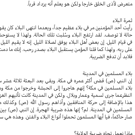
متعرض لأذى الخلق خارجا ولكن هو يعلم أنه يزداد قرباً.
ثمرة البلاء
رأيت أحد المؤمنين مر في بلاء عظيم جداً، ويعدما انتهى البلاء كان يقو
حالة لا توصف. لقد ارتفع البلاء وسُلبت تلك الحالة. ولهذا لا يستوحش
في قيام الليل. إن بعض أهل البلاء يوفق لصلاة الليل. إنه لا يقيم الليل
على ربه. ولهذا كما قلنا المؤمن يستقبل البلاء بصدر رحب. إنك ما دمت
فلابد أن تدفع الضريبة.
بلاء المسلمين في المدينة
إن النبي (ص) قضى أكثر عمره في مكة. وبقي بعد البعثة ثلاثة عشر س
بلاء المسلمين في مكة؟ إنهم هاجروا إلى الحبشة وخرجوا من مكة
النظرعما جرى لسمية وعمار وبلال. ولكن في المدينة كانت تأتيهم الغ
هذا بالإضافة إلى حركة المنافقين وأذاهم رسول الله (ص) وكذلك مك
المسلمين في المدينة. لم؟ إنها هذه ضريبة الهجرة. إن النبي (ص) بي
صار حاكماً، فيا أيها المسلمون تحملوا أنواع البلاء والفتن. وهذه هي سن
ماذا نعمل تجاه ضريبة الولاية؟