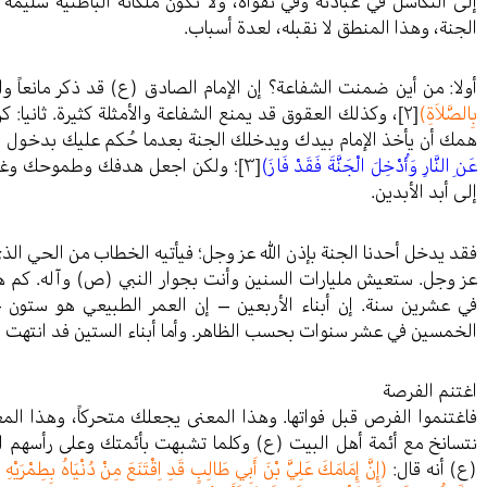
إلى التكاسل في عبادته وفي تقواه، ولا تكون ملكاته الباطنية سليمة 
الجنة، وهذا المنطق لا نقبله، لعدة أسباب.
أولا: من أين ضمنت الشفاعة؟ إن الإمام الصادق (ع) قد ذكر مانعاً وا
بِالصَّلاَةِ)
[٢]
، وكذلك العقوق قد يمنع الشفاعة والأمثلة كثيرة. ثانيا: 
همك أن يأخذ الإمام بيدك ويدخلك الجنة بعدما حُكم عليك بدخول النا
عَنِ النَّارِ وَأُدْخِلَ الْجَنَّةَ فَقَدْ فَازَ)
[٣]
؛ ولكن اجعل هدفك وطموحك وغاية
إلى أبد الأبدين.
فقد يدخل أحدنا الجنة بإذن الله عز وجل؛ فيأتيه الخطاب من الحي الذي
عز وجل. ستعيش مليارات السنين وأنت بجوار النبي (ص) وآله. كم 
في عشرين سنة. إن أبناء الأربعين – إن العمر الطبيعي هو ستون 
الخمسين في عشر سنوات بحسب الظاهر. وأما أبناء الستين فد انتهت 
اغتنم الفرصة
فاغتنموا الفرص قبل فواتها. وهذا المعنى يجعلك متحركاً، وهذا المع
نتسانخ مع أئمة أهل البيت (ع) وكلما تشبهت بأئمتك وعلى رأسهم ال
(ع) أنه قال:
(إِنَّ إِمَامَكَ عَلِيَّ بْنَ أَبِي طَالِبٍ قَدِ اِقْتَنَعَ مِنْ دُنْيَاهُ بِطِمْرَيْهِ و