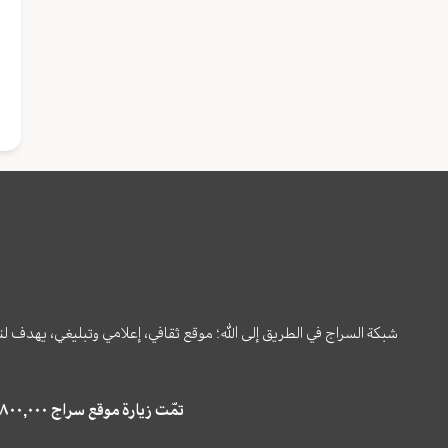
شبكة السراج في الطريق إلى الله؛ موقع ثقافي، إعلامي وتبليغي، يهدف ل
تمّت زيارة موقع سراج ٤,٨٠٠,٠٠٠ مرة خلال الستة أشهر الماضية، كما ظهر في نتائج البحث في محركات البحث٢٢,٢٩٠,٠٠٠ مرّة.