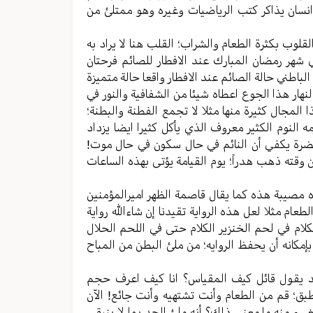
أيتم انسان یذاکر کتب الریاضیات وغیره وهو ممتلئ من
قلوب بکثرة الطعام والشراب؛ القلب هنا لا یراد به
 شهر رمضان المبارك عند الافطار للصائم فرحتان
باطني حالة الصائم عند الافطار واقعا حالة متمیزة
نهار هذا الجوع اعطاه شیئا من الشفافیة والنور في
 المجال کثیرة منها مثلا لا تجمع الفطنة والبطنة؛
مه النوم الکثیر معروف الذي يأکل کثیرا ایضا یزداد
مضرة يكفي أن النائم في حال سکون في حال موت!
قته ذهب هدراً؛ یوم القیامة يؤتی بهذه الساعات
ه مصیبة هذه کما یقال قاصمة الظهر امیرالمؤمنین
طعام مثلا لعل هذه الروایة تقیدنا إن شاءالله روایة
لام في لحم الخنزیر الکلام حتی في اللحم الحلال
بإمکانه أن یحفظ الروایه؛ من ملئ البطن من المباح
د یقول قائل کیف المقیاس؟ انا کیف اعرف حجم
بق؛ قم من الطعام وأنت تشتهیه وأنت جائع! الآن
يء منه ما معنی ذلك؟ أنه ملئ الحد بما لا ینبقي