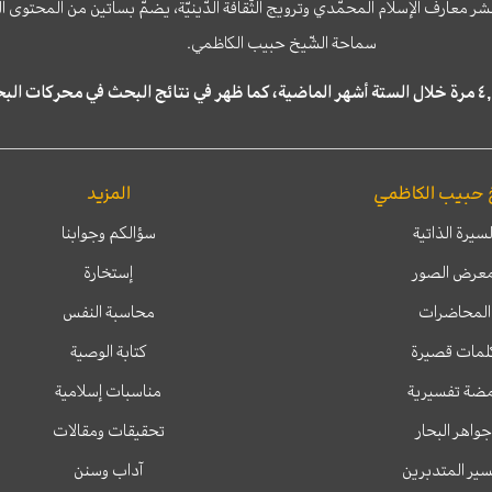
نشر معارف الإسلام المحمّدي وترويج الثّقافة الدّينيّة، يضمّ بساتين من المحت
سماحة الشّيخ حبيب الكاظمي.
 حبيب الكاظمي
المزيد
لسيرة الذاتية
سؤالكم وجوابنا
عرض الصور
إستخارة
المحاضرات
محاسبة النفس
لمات قصيرة
كتابة الوصية
ضة تفسيرية
مناسبات إسلامية
جواهر البحار
تحقيقات ومقالات
ير المتدبرين
آداب وسنن