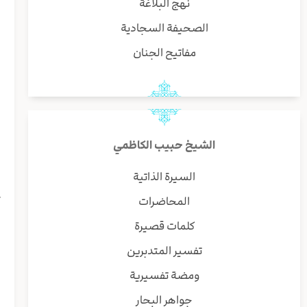
نهج البلاغة
ب
و
الصحيفة السجادية
ر
مفاتيح الجنان
و
ه
ا
و
و
ا
الشيخ حبيب الكاظمي
ا
ی
السيرة الذاتية
ش
المحاضرات
ک
ا
كلمات قصيرة
ی
تفسير المتدبرين
ه
ا
ومضة تفسيرية
و
جواهر البحار
ف