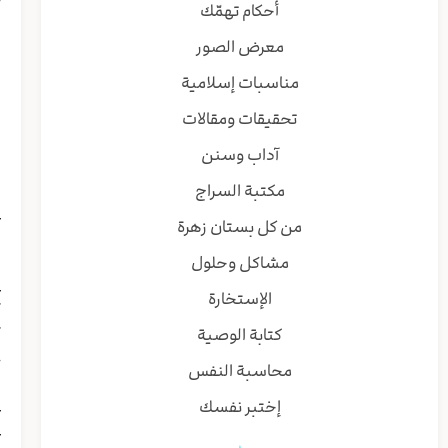
أحكام تهمّك
ش
معرض الصور
ا
ب
مناسبات إسلامية
ا
تحقيقات ومقالات
ل
و
آداب وسنن
ل
مكتبة السراج
ب
ع
من كل بستان زهرة
ب
مشاكل وحلول
ا
ع
الإستخارة
ک
كتابة الوصية
ک
خ
محاسبة النفس
ا
إختبر نفسك
ع
ع