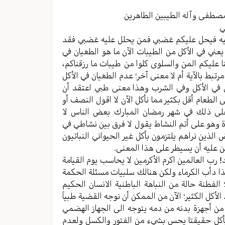
مستوى
الصوت.
مصطفی وآله الطیبین الطاهرین
ي
 فیه فیحل علیکم غضبي فمن یحلل علیه غضبي فقد
عني في الأکل من الطیبات الآن ما هو الطغیان في
نا علیکم المن والسلوی کلوا من طیبات ما رزقناکم،
بط بالآیة أم لا معنی آخر؛ عدم الطغیان في الأکل
 في الأکل وفي الشرب وهذا معنی طبي اعتقد أن
 الطعام أقل بکثیر مما نأکل الآن لا اقول النصف أو
 علی ذلك في شهر رمضان المبارك بعض الناس لا
ة وهو علی أتم النشاط یقول لا فرق بین نشاطي في
لذین نراهم یلتزمون بأکل غیر الحیواني النباتیون
من علیه أن یسیطر علی هذا المعنی.
! رب العالمین اکرم الأکرمین لا یحاسب یوم القيامة
ا دأب الکرماء ولکن هنالك سلبیات مسئلة الحکمة
لفطنة حالة من النباهة الباطنیة الانسان الحکیم
لأکل الکثیر؛ الآن من الممکن أن نوجه القضیة طبیاً
ن أجهزة بدنه من دمه یتوجه الی الجهاز الهضمي
ا یأکل حقیقتا یحس بشيء من الفتور والکسل ولعدم