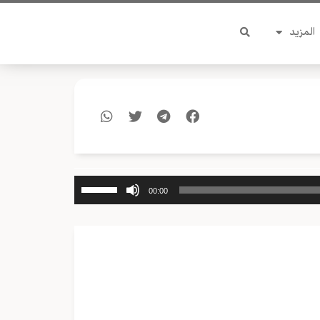
المزيد
استخدم
00:00
مفاتيح
الأسهم
أعلى/
أسفل
لزيادة
أو
خفض