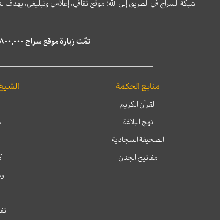
شبكة السراج في الطريق إلى الله؛ موقع ثقافي، إعلامي وتبليغي، يهدف ل
تمّت زيارة موقع سراج ٤,٨٠٠,٠٠٠ مرة خلال الستة أشهر الماضية، كما ظهر في نتائج البحث في محركات البحث٢٢,٢٩٠,٠٠٠ مرّة.
منابع الحكمة
الشيخ
القرآن الكريم
ا
نهج البلاغة
م
الصحيفة السجادية
مفاتيح الجنان
ك
وم
تفس