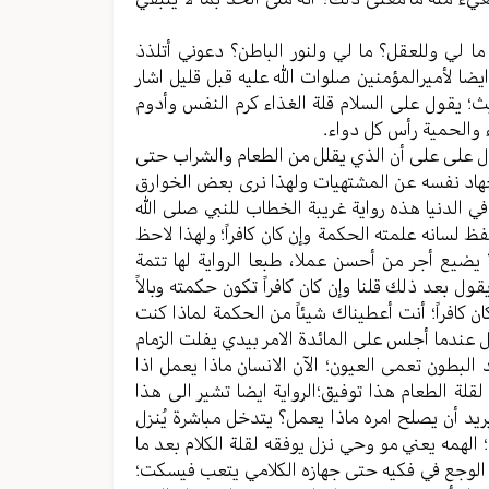
 ما لي وللعقل؟ ما لي ولنور الباطن؟ دعوني أتلذذ
 ایضا لأمیرالمؤمنین صلوات الله علیه قبل قلیل اشار
؛ یقول علی السلام قلة الغذاء کرم النفس وأدوم
اء والحمیة رأس کل دواء.
تدل علی علی أن الذي یقلل من الطعام والشراب حتی
یجهاد نفسه عن المشتهیات ولهذا نری بعض الخوارق
 الدنیا هذه روایة غريبة الخطاب للنبي صلی الله
ظ لسانه علمته الحکمة وإن کان کافراً؛ ولهذا لاحظ
یضیع أجر من أحسن عملا، طبعا الروایة لها تتمة
قول بعد ذلك قلنا وإن کان کافراً تکون حکمته وبالاً
 کافراً؛ أنت أعطیناك شيئاً من الحکمة لماذا کنت
ول عندما أجلس علی المائدة الامر بیدي یفلت الزمام
لبطون تعمی العیون؛ الآن الانسان ماذا یعمل اذا
قلة الطعام هذا توفیق؛الروایة ایضا تشیر الی هذا
رید أن یصلح امره ماذا یعمل؟ یتدخل مباشرة یُنزل
 الهمه یعني مو وحي نزل یوفقه لقلة الکلام بعد ما
ة الوجع في فکیه حتی جهازه الکلامي یتعب فیسکت؛