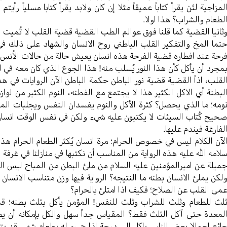
لمزاجیة لئن یقرأ کتاباً عمیقاً مثلا إن کان ولابد یقرأ کتابا مسلیاً ر
لطعام والشراب؟ هذا اولا.
ثانیا القضیة کما قلنا فوق عوالم الطب القضیة قضیة القلب لا تُمیت ال
تما المخ والتفکیر القلب الباطني روح الانسان والشهاد علی ذلك في
رحة عند افطاره قضیة الفرحة هذه انسان یعیش حالة من حالات الاُنس ال
مجرد أن یأکل کأن هذا النور یُسلب منه! هذا الجوع الذي کان معه في ال
لقلب، اذاً القضیة قضیة نور الباطن حکمة الباطن الآن الروایات في هذا
لبطنة أي الاکل الکثیر هذا لا یجتمع مع الفطنه، النوم الکثیر من لواز
ومه؛ ما الذي یحصل؟ کثرة الأکل والنوم یفسدان النفس ویجلبات ال
حیح کُتاب السیئات لا یکتبون علیه شيء ولکن في نفس الوقت انسان و
لفارغة فیندم علیها.
لآن الکلام لیس في خصوص الحرام؛ مرة انسان یُکثر الطعام الحرام هذ
لامه الله علیه هذه الروایة من المناسب أن نکتبها في منازلنا في غرفة ال
میلة عن امیرالمؤمنین علیه السلام من ملئ البطن من المباح لیس الک
لکن یملئ الانسان بطنه ما النتیجه؟ الروایة فیها وزن متناسب الانسان 
مي القلب عن الصلاح؛ فکیف اذا امتلئ بالحرام؟
لث للطعام وثلث للشراب وثلث للنفس! المؤمن یأکل بثلث بطنه؛ ق
لمعدة حتی آکل الثلث فقط؟ المقیاس جداً سهل والکل بإمکانه أن یط
ائع اجمالا بعض الناس یاکل الی درجة اذا جيء له بطعام شهي قد یتغ