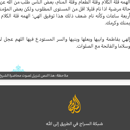
لهمه قلة الکلام وقلة الطعام وقلة المنام، بعض الناس طلب من الله عز
الة مرضیة اذا نام قلیلا اقل من المستوی المطلوب ولکن بعض المؤمنین
ربعة ساعات وکأنه نام ضعف ذلك هذا توفیق الهي؛ الهمه قلة الکلام و
منك وکرمك.
لهي بفاطمة وابیها وبعلها وبنیها والسر المستودع فیها اللهم عجل لو
سلاما والفاتحة مع الصلوات.
ملاحظة: هذا النص تنزيل لصوت محاضرة الشيخ حب
شبكة السراج في الطريق إلى الله