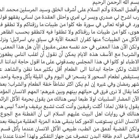
سم الله الرحمن الرحیم
أفضل الصلاة وأتم السلام علی أشرف الخلق وسید المرسلین محمد ال
ب اشرح لي صدري ويسر لي امري واحلل العقدة من لساني یفقهو قول
رد في قوله تعالی في سورة طه کلوا من طیبات ما رزقناکم ولا تطقو
وی، کلوا من طیبات ما رزقناکم ولا تطقوا فیه لاتطقو بحسب الظاهر ي
لأکل من الطیبات؟ منها کفران النعمة الآية في سیاق بني اسرائیل؛ ونزل
لکن الآن هذا المعنی في حد نفسه معنی مقبول الِآن هل هذا المعنی مرت
الشرب! مع الأسف هذه الایام یمکن أن نقول أن اغلب الناس یطغون
لاطباء لو کانوا في هذا المجلس یصدقوني علی ما اقول حاجة ابداننا الی
لثلث ولکن حاجة ابداننا الی الطعام أقل بکثیر مما نظن والشاهد
ستیقض لطعام السحور لا یتسحر؛ في الیوم وفي اللیلة يأکل وجبة واحد
هر رمضان وفي غیره إن لم یکن اکثر نشاطاً خفة الطعام والشراب؛ بعض ا
ما یقال لا نری فرق في حیاتهم بینهم وبین غیرهم؛ المهم الانسان المؤ
لآن المضار السلبيات اولا طبعا لیس هنالك من یقول بحرمة الأکل الزائد
قول یا فلان لماذا أکلت رقیفین وأنت کنت تشبع برغیف واحد؟ لیس هذ
نالك في روایات اهل البیت علیهم السلام الی أن الفطنة مع الجوع؛ ا
لانسان الذي یستوعب الامور کما ینبقي هذه المزیة العقلیة مرتبطة بعد ا
لکن القضیة أعمق من الطب، طبیعي الأکل الانسان عندما یأکل قسم م
بالتالي الدم طاقة البدن تنصرف عن جهاز التفکیر ولهذا أحدنا عندن