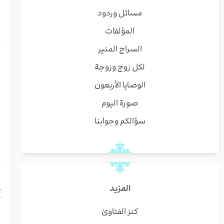
ا
مسائل وردود
ا
المؤلفات
و
ح
السراج المنير
ف
لكل زوج وزوجة
ب
ا
الوصايا الأربعون
ا
صورة اليوم
ن
ص
سؤالكم وجوابنا
ا
ا
س
ج
و
ع
المزيد
ث
كنز الفتاوىٰ
ا
ج