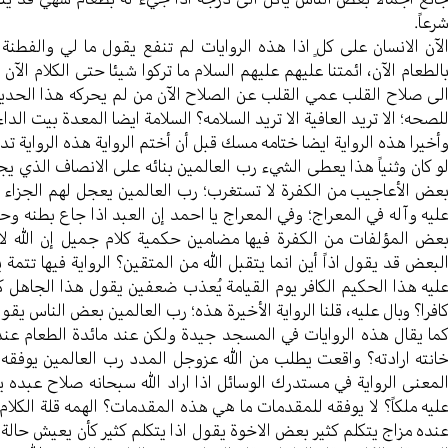
رعاً.
لآن الانسان علی کلٍ اذا هذه الروایات لم تنفع یقول ما لي والفطنة
الطعام الآن، ائمتنا علیهم علیهم السلام ما ترکوا شیئا حتی الکلام الآن
لی صلاح القلب عمي القلب عن الصلاح الآن من لم یحرکه هذا الحدیث
لصحه؛ الا ترید العافیة الا ترید السلامه؟ السلامة ایضا المعدة بیت الد
أخیرا هذه الروایة ایضا ختامه مسك قبل أن أختم الروایة هذه الروایة 
و کان وثنیاً هذا یعطی الشيء رب العالمین بنائه علی الانصاف الذي 
عض الأعاجیب من الکفرة لا تستغرب؛ رب العالمین یعجل لهم الجزاء في
لیه وآله في المعراج؛ وفي المعراج یا احمد إن العبد اذا جاع بطنه وحف
عض المؤلفات من الکفرة فیها مضامین حکمیة کلام جمیل إن الله لا 
لبعض قد یقول اذاً أين انما یتقبل الله من المتقین؟ الروایة فیها تتمة ی
لیه هذا الحکیم الکافر یوم القیامة یُعذب ضعفین یقول هذا الجاهل کان
افرا؟ وبال علیه، قلنا الروایة الأخیرة هذه؛ رب العالمین بعض الناس یق
ما یقال هذه الروایات في المسجد جیدة ولکن عند مائدة الطعام عند ا
انته ارادته؟ واقعت یطلب من الله عزوجل المدد رب العالمین یوفقه ل
لمعنی الروایة في مستدرك الوسائل اذا اراد الله سبحانه صلاح عبده ی
لیه ملکاً؟ لا یوفقه للمقدمات ما هي هذه المقدمات؟ الهمه قلة الکلام؛
نده مزاج یتکلم کثیر بعض الاخوة یقول اذا یتکلم کثیر کأن یعیش حال