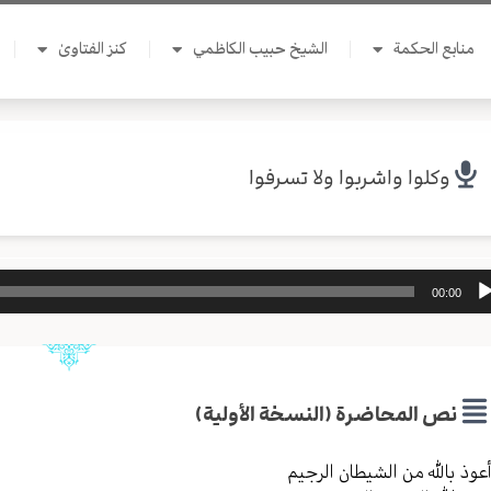
منابع الحكمة
الشيخ حبيب الكاظمي
كنز الفتاوىٰ
وكلوا واشربوا ولا تسرفوا
ل
00:00
وت
نص المحاضرة (النسخة الأولية)
عوذ بالله من الشیطان الرجیم