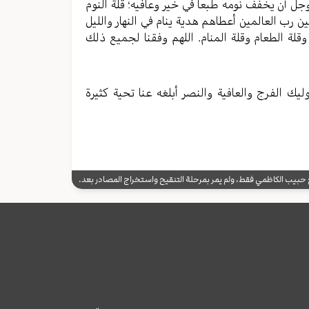
وجل أن یخفف نومه طبعا في خیر وعافیه؛ قلة النوم
 رب العالمین أعطاهم هدیة ینام في النهار واللیل
قلة الطعام وقلة المنام. اللهم وفقنا لجمیع ذلك
لیك الفرج والعافیة والنصر أبلغه عنا تحیة کثیرة
يب الكاظمي فقط، ولم يمر بمرحلة التنقيح واستخراج المصادر بعد.