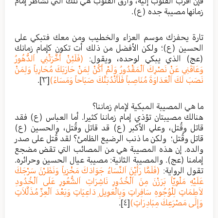
فإن أقرب القلوب إليه، وأرق القلوب هي تلك التي تشاطر إمام
زمانها مصيبة جده (ع).
تارة يحفزك موسم العزاء والخطيب ومن معك فتبكي على
الحسين (ع)؛ ولكن الأفضل من ذلك أت تكون كإمام زمانك
(عج) الذي يبكي لوحده، ويقول:
(فَلَئِنْ أَخَّرَتْنِي اَلدُّهُورُ
وَعَاقَنِي عَنْ نَصْرِكَ اَلْمَقْدُورُ وَلَمْ أَكُنْ لِمَنْ حَارَبَكَ مُحَارِباً وَلِمَنْ
نَصَبَ لَكَ اَلْعَدَاوَةَ مُنَاصِباً فَلَأَنْدُبَنَّكَ صَبَاحاً وَمَسَاءً)
[٣]
.
ما هي المصيبة المبكية لإمام زماننا؟
هنالك مصيبتان تؤذي إمام زماننا كثيرا. أما العباس (ع) فقد
قاتل وقُتل، وعلي الأكبر (ع) قد قاتل وقُتل، والحسين (ع)
قاتل وقُتل؛ ولكن ما ذنب الرضيع الظامئ؟ لقد قُتل على صدر
والده. إن هذه المصيبة هي من المصائب التي تقض مضجع
إمامنا (عج). والمصيبة الثانية: مصيبة عيال الحسين وحرائره.
تقول الرواية:
(فَلَمَّا رَأَيْنَ اَلنِّسَاءُ جَوَادَكَ مَخْزِياً وَنَظَرْنَ سَرْجَكَ
عَلَيْهِ مَلْوِيّاً بَرَزْنَ مِنَ اَلْخُدُورِ نَاشِرَاتِ اَلشُّعُورِ عَلَى اَلْخُدُودِ
لاَطِمَاتٍ لِلْوُجُوهِ سَافِراتٍ وَبِالْعَوِيلِ دَاعِيَاتٍ وَبَعْدَ اَلْعِزِّ مُذَلَّلاَتٍ
وَإِلَى مَصْرَعِكَ مِبَادِرَاتٍ)
[٤]
.