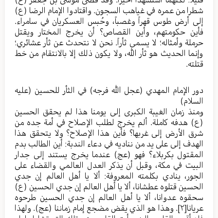
شطرا من عمره في غياهب السجون. واقتادوا الإمام الرضا (ع)
إلى أرض طوس قهراً وغصباً، وحُبس العسكريان في سامراء.
فأين حكومتهم، وأين القصاص؟ أن يخرج المختار ويقتل
حرملة وأمثاله؛ لا يسمى ثأراً. نحن لا نتحدث عن ثأر عشائري؛
وإنما الحديث هو ثأر الله، ولا يكون ذلك إلا بالانتقام من خط
قتلته.
دور الإمام المهدي (عجل الله فرجه) في الثأر للحسين (عليه
السلام)
ومنذ زمان الغيبة الكبرى إلى يومنا هذا لم يحقق الحسين
(ع) هدفه كاملة. ألم يخرج لطلب الإصلاح في أمة جده من
شرق الأرض إلى غربها؟ فأين هذا الإصلاح؟ ولا يتحقق هذا
الهدف إلى على يد من نناديه في دعاء الندبة: أين الطالب بدم
المقتول بكربلاء؟ فهو (عج) عندما يخرج يستند إلى جدار
البيت في مكة، وقبل أن يذكر العدل العالمي والقضاء على
الجور، ينادي بكلمته المعروفة: ألا يا أهل العالم إن جدي
الحسين قتلوه عطشانا، ألا يا أهل العالم إن جدي الحسين (ع)
سحقوه عدوانا، ألا يا أهل العالم إن جدي الحسين طرحوه
عريانا
[٢]
. وهذا هو الذي يقض مضجع إمام زماننا (عج). ولهذا