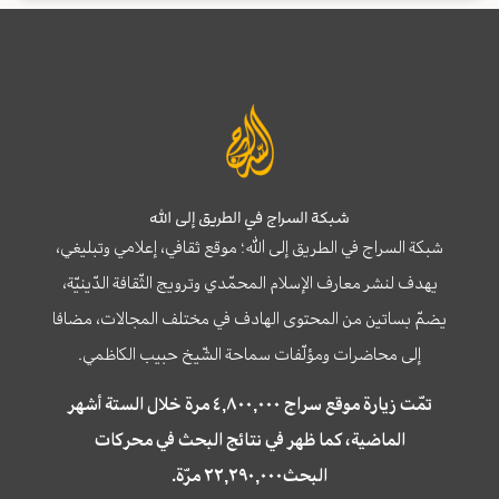
شبكة السراج في الطريق إلى الله
شبكة السراج في الطريق إلى الله؛ موقع ثقافي، إعلامي وتبليغي،
يهدف لنشر معارف الإسلام المحمّدي وترويج الثّقافة الدّينيّة،
يضمّ بساتين من المحتوى الهادف في مختلف المجالات، مضافا
إلى محاضرات ومؤلّفات سماحة الشّيخ حبيب الكاظمي.
تمّت زيارة موقع سراج ٤,٨٠٠,٠٠٠ مرة خلال الستة أشهر
الماضية، كما ظهر في نتائج البحث في محركات
البحث٢٢,٢٩٠,٠٠٠ مرّة.