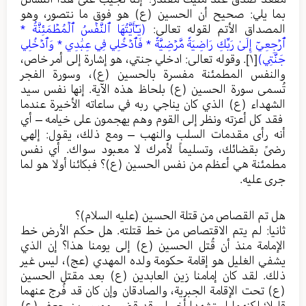
بما يلي: صحيح أن الحسين (ع) هو فوق ما نتصور، وهو
المصداق الأتم لقوله تعالى:
(يَـٰٓأَيَّتُهَا ٱلنَّفۡسُ ٱلۡمُطۡمَئِنَّةُ *
ٱرۡجِعِيٓ إِلَىٰ رَبِّكِ رَاضِيَةٗ مَّرۡضِيَّةٗ * فَٱدۡخُلِي فِي عِبَٰدِي * وَٱدۡخُلِي
جَنَّتِي)
[١]
. وقوله تعالى: ادخلي جنتي، هو إشارة إلى أمر خاص،
والنفس المطمئنة مفسرة بالحسين (ع)، وسورة الفجر
تُسمى سورة الحسين (ع) بلحاظ هذه الآية. إنها نفس سيد
الشهداء (ع) الذي كان يناجي ربه في ساعاته الأخيرة عندما
فقد كل أعزته ونظر إلى القوم وهم يهجمون على خيامه – أي
أنه رأى مقدمات السلب والنهب – ومع ذلك، يقول: إلهي
رضىً بقضائك، وتسليماً لأمرك لا معبود سواك. أي نفس
مطمئنة هي أعظم من نفس الحسين (ع)؟ فبكائنا أولا هو لما
جرى عليه.
هل تم القصاص من قتلة الحسين (عليه السلام)؟
ثانيا: لم يتم الاقتصاص من خط قتلته. هل حكم الأرض خط
الإمامة منذ أن قُتل الحسين (ع) إلى يومنا هذا؟ إن الذي
يشفي الغليل هو إقامة حكومة ولده المهدي (عج)، ليس غير
ذلك. لقد كان إمامنا زين العابدين (ع) بعد مقتل الحسين
(ع) تحت الإقامة الجبرية، والصادقان وإن كان قد فُرج عنهما
قليلا؛ لكنهما استشهدا أخيرا. وقد قضى موسى بن جعفر (ع)