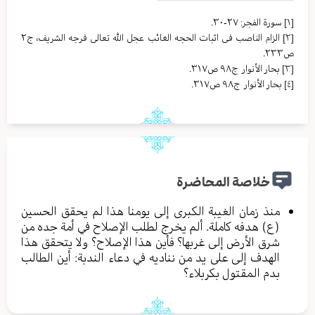
[١]
سورة الفجر: ٢٧-٣٠.
[٢]
الزام الناصب فی اثبات الحجه الغائب عجل الله تعالی فرجه الشریف، ج٢
ص٢٣٣.
[٣]
بحار الأنوار ج٩٨ ص٣١٧.
[٤]
بحار الأنوار ج٩٨ ص٣١٧.
خلاصة المحاضرة
منذ زمان الغيبة الكبرى إلى يومنا هذا لم يحقق الحسين
(ع) هدفه كاملة. ألم يخرج لطلب الإصلاح في أمة جده من
شرق الأرض إلى غربها؟ فأين هذا الإصلاح؟ ولا يتحقق هذا
الهدف إلى على يد من نناديه في دعاء الندبة: أين الطالب
بدم المقتول بكربلاء؟