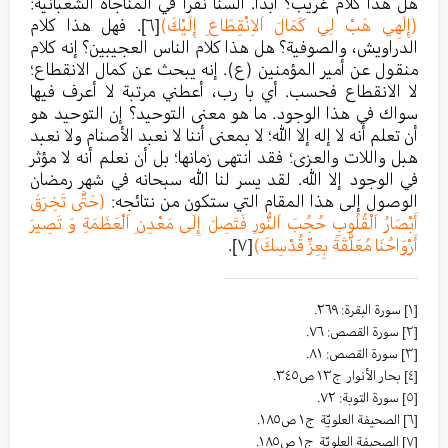
هل هذا كلام غريب؟ أبداً. ألسنا نقرأ في المناجاة الشعبانية:
(إِلَهِي هَبْ لِي كَمَالَ اَلاِنْقِطَاعِ إِلَيْكَ)
[٦]
. فهل هذا كلام
الدراويش، والصوفية؟ هل هذا كلام الناس العجيبين؟ إنه كلام
منقول عن أمير المؤمنين (ع). إنه يبحث عن كمال الانقطاع؛
لا الانقطاع فحسب. أي با رب، أعطني مرتبة لا أعرف فيها
سواك في هذا الوجود. ما هو معنى التوحيد؟ إن التوحيد هو
أن تعلم أنه لا إله إلا الله؛ لا بمعنى أننا لا نعبد الأصنام ولا نعبد
هبل واللات والعزى؛ فقد انتهى زمانها؛ بل أن نعلم أنه لا مؤثر
في الوجود إلا الله. لقد يسر لنا الله سبحانه في شهر رمضان
الوصول إلى هذا المقام التي ستكون من نتائجه:
(حَتَّى تَخِرَقَ
أَبْصَارُ اَلْقُلُوبِ حُجُبَ اَلنُّورِ فَتَصِلَ إِلَى مَعْدِنِ اَلْعَظَمَةِ وَ تَصِيرَ
أَرْوَاحُنَا مُعَلَّقَةً بِعِزِّ قُدْسِكَ)
[٧]
.
[١]
سورة البقرة: ٢٦٩.
[٢]
سورة القصص: ٧٦.
[٣]
سورة القصص: ٨١.
[٤]
بحار الأنوار ج١٣ ص٣٤٥.
[٥]
سورة التوبة: ٧٢.
[٦]
الصحیفة العلویّة ج١ ص١٨٥.
[٧]
الصحیفة العلویّة ج١ ص١٨٥.