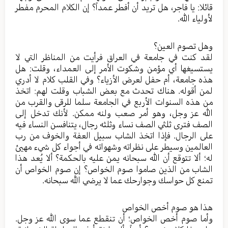
قائلا: يا فاجر، هل تريد أن أفطر عمداً؟ إن الكلام المحرم مفطر
لأولياء الله.
وهل تصوم العين؟
لقد كنت في جامعة في العراق فرأيت من المناظر التي لا
يستسيغها أي مؤمن وشكوت الأمر إلى العمداء، وقلت: هل
هذه جامعة، أم حفل لعرض الأزياء؟ وفي القلب كلام لا أدري
لمن أقوله. هناك تحدث مع بعض الشباب وقلت لهم: اتخذ
من هذه السنوات الأربع في الجامعة سلما للرقى والقرب من
الله عز وجل، وهو أمر صعب ولنه ممكن. لأنك تدخل إلى
الصف فترى ثلثي الصف نساء وثلثه رجال، يتنافسن النساء فيه
على الرجال. فإذا اتخذ الشاب سبيل العفة والخوف من رب
العالمين وسيطر على نظراته وشهواته في أجواء كل شيء مهيئ
له؛ ألا تتوقع أن الله سبحانه يمن عليه بالحكمة؟ ألا يُعد هذا
الشاب من الذين صاموا صوم الخواص؟ إن صوم الخواص أن
تمنع كل حواسك وجوارحك عما لا يرضي الله سبحانه.
هذا هو صوم أخص الخواص
وأما صوم أخص الخواص؛ أن تنقطع عما سوى الله عز وجل.