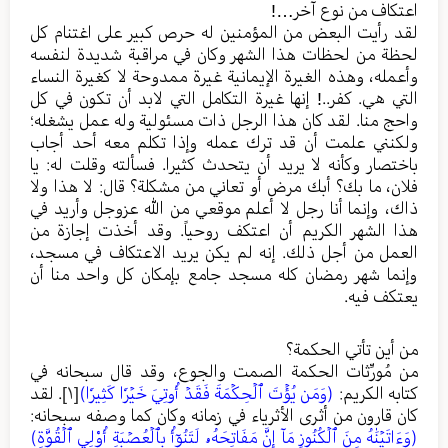
اعتكاف من نوع آخر…!
لقد رأيت البعض من المؤمنين له حرص كبير على اغتنام كل
لحظة من لحظات هذا الشهر وكان في مراقبة شديدة لنفسه
وأعمله، وهذه الغيرة الإيمانية غيرة ممدوحة لا كغيرة النساء
التي هي. كفر..! إنها غيرة التكامل التي لابد أن تكون في كل
واحج منا. لقد كان هذا الرجل ذات مسئولية وله عمل يشغله؛
ولكنني علمت أن قد ترك عمله وإذا تكلم معه أحد أجاب
باختصار وكأنه لا يريد أن يتحدث كثيرا. فسألته وقلت له: يا
فلان، ما بك؟ أبك مرض أو تعاني من مشكلة؟ قال: لا هذا ولا
ذاك، وإنما أنا رجل لا أعلم موقعي من الله عزوجل وأريد في
هذا الشهر الكريم أن اعتكف روحياً. وقد أخذت إجازة من
العمل من أجل ذلك. إنه لم يكن يريد الاعتكاف في مسجد،
وإنما شهر رمضان كله مسجد جامع بإمكان كل واحد منا أن
يعتكف فيه.
من أين تأتي الحكمة؟
من مُورِّثات الحكمة الصمت والجوع، وقد قال سبحانه في
كتابه الكريم:
(وَمَن يُؤۡتَ ٱلۡحِكۡمَةَ فَقَدۡ أُوتِيَ خَيۡرٗا كَثِيرٗا)
[١]
. لقد
كان قارون من أثرى الأثرياء في زمانه وكان كما وصفه سبحانه:
(وَءَاتَيۡنَٰهُ مِنَ ٱلۡكُنُوزِ مَآ إِنَّ مَفَاتِحَهُۥ لَتَنُوٓأُ بِٱلۡعُصۡبَةِ أُوْلِي ٱلۡقُوَّةِ)