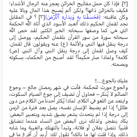
[٢]
. فإذا كان حمل مفاتيح الخزائن يعجز عنه الرجال الأشداء؛
فكيف بالخزائن ذاتها؟ ولكن ألم يُصبح هذا المال وبالا عليه
وكان عاقبته:
(فَخَسَفۡنَا بِهِۦ وَبِدَارِهِ ٱلۡأَرۡضَ)
[٣]
؟ في المقابل
نجد لقمان الحكيم ذلك العبد الأسود الذي آتاه الله الحكمة
التي هي كما وصفها سبحانه: الخير الكثير. لقد خص الله
سبحانه سورة من سور القرآن بلقمان الحكيم، ووصل إلى
درجة ينقل فيها النبي والأئمة (ع) عنه ويقولون: قال لقمان.
كيف وصل لقمان إلى درجة ينقل النبي وآل النبي (ص)
كلامه؟ ولماذا صار حكيماً؟ لقد أصبح من الحكماء، بسكوته
وبصمته.
عليك بالجوع…!
والجوع مورث للحكمة. فأنت في شهر رمضان جائع – وجوع
الصائم لا يُنكر – فحاول أن تضيف إلى جوع الصيام السكوت،
وابتعد عن اللغو في الكلام. لماذا يُكثر أحدنا من الكلام من دون
طائل؟ إذا لم يضبط الإنسان نفسه، يصل بعد فترة من الزمن
إلى درجة إذا لم يتحدث يشعر بضيق شديد وبتعبير البعض:
يكاد ينفجر. ولذلك نرى البعض من النساء عندما تتضايق
قلبياً؛ تتصل بفلان أو فلانة، وتبدأ بالتهتك والغيبة وما شابه
ذلك. وإذا قلت لها: ما بالك؟ تقول لك: أريد أن أفرغ ما في