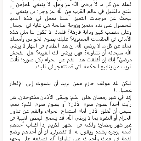
فمك عن كل ما لا يرضي الله عز وجل. لا ينبغي للمؤمن أن
يقنع بالقليل في عالم القرب من الله عز وجل؛ بل ينبغي أن
يبحث عن موجبات التميز. ألسنا نعمل في هذه الدنيا
للحصول على بناء متميز وزوجة صالحة هي غاية في الجمال
وعلى منصب كبير ودابة فارهة؟ فلماذا لا تكون لنا مثل هذه
الأماني في المقامات المعنوية؟ عليك بصوم الخواص وأمسك
فمك عن كل ما لا يرضي الله. إن هذا الطعام في النهار لا يرضي
الله سبحانه أن تتناوله؟ فهل يرضى لك الغيبة؟ هل الفحش
مرضيٌ؟ إنك إن أغلقت هذا الفم عن الحرام بكل صوره؛ فأنت
قريب من ينابيع الحكمة التي قد تتفجر في قلبك.
ليكن لك موقف حازم ممن يريد أن يدعوك إلى الإفطار
غصبا…!
إننا في شهر رمضان نغلق الفم؛ وتبقى الأذنان مفتوحتان. هل
رأيت أحداً يصوم صوم الأذن؟ أو يصوم صوم الفم؟ نعم،
ينبغي أن تُغلق الأذن أمام استماع الحرام، والفم عن تناول
الحرام أو التفوه بما لا يرضي الله. قد يسمع البعض الغيبة في
غير شهر رمضان؛ ولكنه في الشهر الكريم إذا اغتاب أحدهم
أمامه يزجره بشدة ويقول له: لا تفطرني. لو أن أحدهم وضع
لقمة في فمك وأجبرك على تناولها ألم تصفعه على وجهه