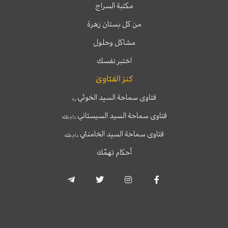
مكتبة السراج
من كل بستان زهرة
مشاكل وحلول
اختبر نفسك
كنز الفتاوىٰ
فتاوى سماحة السيد الخوئي
ره
فتاوى سماحة السيد السيستاني
دام ظله
فتاوى سماحة السيد الخامنئي
دام ظله
أحكام تهمّك
T
T
I
F
e
w
n
a
l
i
s
c
e
t
t
e
g
t
a
b
r
e
g
o
a
r
r
o
m
a
k