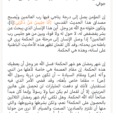
جوفي.
إن المؤمن يصل إلى درجة يناجي فيها رب العالمين ويُصبح
مصداق هذا الحديث القدسي:
(أَنَا جَلِيسُ مَنْ ذَكَرَنِي)
[٤]
،
وتكون خلوته مع الله عز وجل. أين هذا الإنسان الذي يبحث عن
بشر يفضفض له، لا حول له ولا قوة، وبين من هو جليس رب
العالمين؟ إذا وصل الإنسان إلى مرحلة من الحكمة يرى في
باطنه من يحدثه، وقد كان لقمان تظهر هذه الأحاديث الباطنية
على لسانه، وهذه هي الحكمة.
إن شهر رمضان هو شهر الحكمة؛ فسل الله عز وجل أن يعطيك
هذه الحكمة. إن مقام العصمة هي خاصة لأهلها من النبي
وآله (ص) ومقام السيادة – أن تكون من ذرية رسول الله
(ص) – مقاما خاص بأهله، وقد قضي الأمر الذي فيه
تستفتيان. لأنك لو دفعت المليارات لن تحصل على هاتين
المزيتين. إلا أن لقمان لم يكن نبياً ولا رسولاً وإنما كان عبداً
صالحاً آتاه الله الحكمة. وهل تكفي أيام شهر رمضان الثلاثين
بالحصول على الحكمة؟ نعم، ولكن بشرطها وشروطها، والتي
منها أن تلتزم بالصادين؛ الصمت والصيام. ألا نرى من حولنا