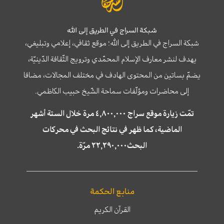
شبكة السراج في الطريق إلى الله
شبكة السراج في الطريق إلى الله؛ موقع ثقافي، إعلامي وتبليغي،
يهدف لنشر معارف الإسلام المحمّدي وترويج الثّقافة الدّينيّة،
يضمّ بساتين من المحتوى الهادف في مختلف المجالات، مضافا
إلى محاضرات ومؤلّفات سماحة الشّيخ حبيب الكاظمي.
تمّت زيارة موقع سراج ٤,٨٠٠,٠٠٠ مرة خلال الستة أشهر
الماضية، كما ظهر في نتائج البحث في محركات
البحث٢٢,٢٩٠,٠٠٠ مرّة.
منابع الحكمة
القرآن الكريم