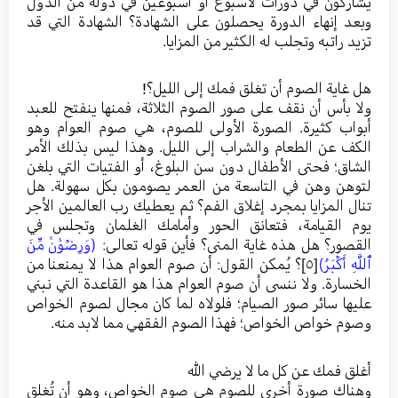
يشاركون في دورات لأسبوع أو أسبوعين في دولة من الدول
وبعد إنهاء الدورة يحصلون على الشهادة؟ الشهادة التي قد
تزيد راتبه وتجلب له الكثير من المزايا.
هل غاية الصوم أن تغلق فمك إلى الليل؟!
ولا بأس أن نقف على صور الصوم الثلاثة، فمنها ينفتح للعبد
أبواب كثيرة. الصورة الأولى للصوم، هي صوم العوام وهو
الكف عن الطعام والشراب إلى الليل. وهذا ليس بذلك الأمر
الشاق؛ فحتى الأطفال دون سن البلوغ، أو الفتيات التي بلغن
لتوهن وهن في التاسعة من العمر يصومون بكل سهولة. هل
تنال المزايا بمجرد إغلاق الفم؟ ثم يعطيك رب العالمين الأجر
يوم القيامة، فتعانق الحور وأمامك الغلمان وتجلس في
القصور؟ هل هذه غاية المنى؟ فأين قوله تعالى:
(وَرِضۡوَٰنٞ مِّنَ
ٱللَّهِ أَكۡبَرُ)
[٥]
؟ يُمكن القول: أن صوم العوام هذا لا يمنعنا من
الخسارة. ولا ننسى أن صوم العوام هذا هو القاعدة التي نبني
عليها سائر صور الصيام؛ فلولاه لما كان مجال لصوم الخواص
وصوم خواص الخواص؛ فهذا الصوم الفقهي مما لابد منه.
أغلق فمك عن كل ما لا يرضي الله
وهناك صورة أخرى للصوم هي صوم الخواص، وهو أن تُغلق