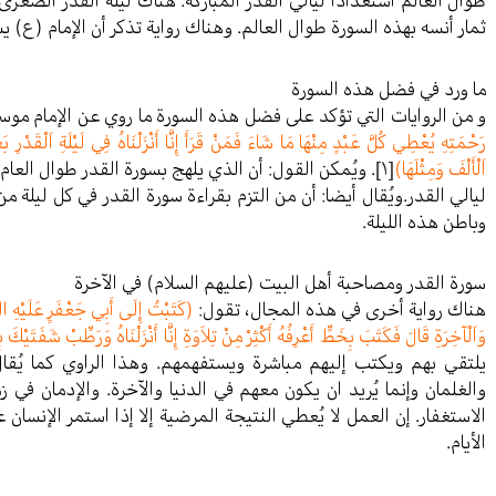
طوال العالم استعدادا ليالي القدر المباركة. هناك ليلة القدر الصغ
ثمار أنسه بهذه السورة طوال العالم. وهناك رواية تذكر أن الإمام (ع) 
ما ورد في فضل هذه السورة
و من الروايات التي تؤكد على فضل هذه السورة ما روي عن الإمام مو
رَحْمَتِهِ يُعْطِي كُلَّ عَبْدٍ مِنْهَا مَا شَاءَ فَمَنْ قَرَأَ إِنَّا أَنْزَلْنَاهُ فِي لَيْلَةِ اَلْقَدْرِ بَ
اَلْأَلْفَ وَمِثْلَهَا)
[١]
. ويُمكن القول: أن الذي يلهج بسورة القدر طوال الع
ليالي القدر.ويُقال أيضا: أن من التزم بقراءة سورة القدر في كل ليلة
وباطن هذه الليلة.
سورة القدر ومصاحبة أهل البيت (عليهم السلام) في الآخرة
هناك رواية أخرى في هذه المجال، تقول:
(كَتَبْتُ إِلَى أَبِي جَعْفَرٍ عَلَيْهِ السّ
وَاَلْآخِرَةِ قَالَ فَكَتَبَ بِخَطٍّ أَعْرِفُهُ أَكْثِرْ مِنْ تِلاَوَةِ إِنَّا أَنْزَلْنَاهُ وَرَطِّبْ شَفَتَيْكَ 
يلتقي بهم ويكتب إليهم مباشرة ويستفهمهم. وهذا الراوي كما يُقا
والغلمان وإنما يُريد ان يكون معهم في الدنيا والآخرة. والإدمان في ز
الاستغفار. إن العمل لا يُعطي النتيجة المرضية إلا إذا استمر الإنسان ع
الأيام.