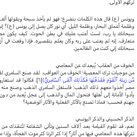
تركهم الأولى.
ويونس (ع) قال هذه الكلمات بتضرع؛ فهو لم يأخذ سبحة ويقولها ألف
وظلمة أعماق البحار، وظلمة الليل. أي نور كان يصل إلى يونس (ع)؟ إنه
سبحانك يا رب، لست أعتب عليك في بطن الحوت. كيف يكون مصير 
متعارف. إنه لم يعتب على ربه وكان يعلم بتقصيره. فإذا وقعت في أزمة
سبحانك إني كنت من الظالمين.
الخوف من العقاب؛ يُبعدك عن المعاصي
من موجبات ترك المعصية؛ الخوف من العواقب. لقد صنع السامري لقومه 
مِّن زِينَةِ ٱلۡقَوۡمِ فَقَذَفۡنَٰهَا فَكَذَٰلِكَ أَلۡقَى ٱلسَّامِرِيُّ)
[٦]
. فكانوا قد استعار
مصر أخذوا معهم ذلك الذهب؛ فاستغل السامري الذهب وصنع منه عجلاً.
يأدوا الأمانة إلى أهلها؛ فتحول المال والذهب إلى عجل يُعبد من دون ا
جهنم فحسب؛ فماذا تصنع بالآثار الفعلية والآثار الوضعية؟
الذكر الحسيني والذكر اليونسي
نعم، قد تقوم القيامة بعد آلاف السنين وتأتي الشفاعة لتُنقذك من 
تتركها هذه المعاصي فيها من آثار؟ إذا كثر الزنا كثر موت الفجأة، وإذ