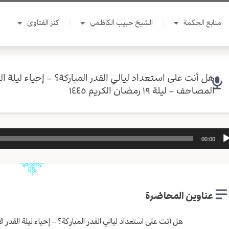
منابع الحكمة
الشيخ حبيب الكاظمي
كنز الفتاوىٰ
هل أنت على استعداد ليالي القدر المباركة؟ – إحياء ليلة ال
المصاحف – ليلة ١٩ رمضان الكريم ١٤٤٥
ل
00:00
وت
عناوين المحاضرة