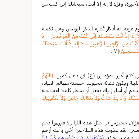
أخيرة، وقل: لا إله إلا أنت، سبحانك إني كنت من
 عرفة، له أذكار تُشبه الذكر اليونسي وهي تكملة
َ إِلَهَ إِلاَّ أَنْتَ سُبْحَانَكَ إِنِّي كُنْتُ مِنَ اَلْمُوَحِّدِينَ – لاَ
 كُنْتُ مِنَ اَلرَّاجِينَ اَلرَّاغِبِينَ – لاَ إِلَهَ إِلاَّ أَنْتَ سُبْحَانَكَ
َلْمُسَبِّحِينَ)
[٧]
.
 في كلام أمير المؤمنين (ع) في دعاء كميل:
(اَللَّهُمَّ
ليلة ويكون دعائه محبوسا؛ حبسته مظالم العباد،
دهم أو أساء إليك بفعل أو بشطر كلمة؛ اعف عنه
ْتُكَ وَأَنَا بِكَ شَاكٌّ وَلاَ بِنَكَالِكَ جَاهِلٌ وَلاَ لِعُقُوبَتِكَ
ؤلاء محبوس في مثل هذه الليالي؛ فابرءوا ذمم
لصني. لقد عفوت هذه الليلة عن أخي وأنت أرحم
ال عنهم سبحانه:
(وَنَزَعۡنَا مَا فِي صُدُورِهِم مِّنۡ غِلٍّ