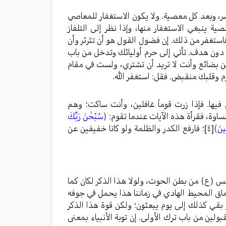
عصر، وبعد كل معصية. ولا يكون الاستغفار للمعاصي
ة ينبغي الاستغفار منها، وإذا نظر إلى التلفاز
ستغفر من ذلك. إن فضول القول هو أن تثرثر وأن
 دون هدف. تأتي إلى حرم أوليائك وتدخل من باب
من بضائع وأنت لا تريد أن تشتري، ولست في مقام
م وقلبك منقبض. فقل: استغفر الله.
فيها. فإذا زرت قوماً غافلين، وأنت ساكت؛ وهم
وة، فقرأة هذه الآيات عندما تقوم:
(سُبۡحَٰنَ رَبِّكَ
ِينَ)
[٤]
؛ فارفع الكدر والظلمة ولو كانا خفيفين عن
يونس (ع) من بطن الحوت، ولولا هذا الذكر لكان كما
ماق المحيط الهادي في زماننا هذا يحمل في جوفه
بقي كذلك إلى يوم يبعثون؛ ولكن قوة هذا الذكر
لين من باب ترك الأولى. إن توبة الأنبياء بمعنى