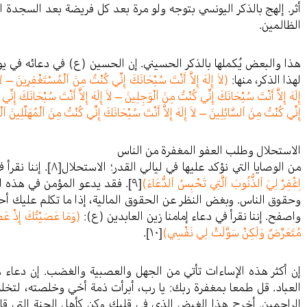
أثر. إلهج بالذكر اليونسي بتوجه ولو مرة بعد كل فريضة بعد السجدة ال
الظالمين.
هذا والبعض يُكملها بالذكر الحسيني. إن الحسين (ع) في دعائه في يوم
لهذا الذكر، منها:
(لاَ إِلَهَ إِلاَّ أَنْتَ سُبْحَانَكَ إِنِّي كُنْتُ مِنَ اَلْمُسْتَغْفِرِينَ – لا
إِلَهَ إِلاَّ أَنْتَ سُبْحَانَكَ إِنِّي كُنْتُ مِنَ اَلْوَجِلِينَ – لاَ إِلَهَ إِلاَّ أَنْتَ سُبْحَانَكَ إِنِّي
إِنِّي كُنْتُ مِنَ اَلسَّائِلِينَ – لاَ إِلَهَ إِلاَّ أَنْتَ سُبْحَانَكَ إِنِّي كُنْتُ مِنَ اَلْمُهَلِّلِينَ ا
الاستحلال وطلب العفو المغفرة من الناس
من الوصايا التي نؤكد عليها في ليالي القدر؛ الاستحلال
[٨]
. إننا نقرأ
اِغْفِرْ لِيَ اَلذُّنُوبَ اَلَّتِي تَحْبِسُ اَلدُّعَاءَ)
[٩]
. فقد يدعو المؤمن في هذه ال
وحقوق الناس. وبغض النظر عن الحقوق المالية، إذا ما تكلم عليك أح
واصفح. إننا نقرأ في دعاء إمامنا زين العابدين (ع):
(وَمَا عَصَيْتُكَ إِذْ عَصَي
مُتَعَرِّضٌ وَلَكِنْ سَوَّلَتْ لِي نَفْسِي)
[١٠]
.
إن أكثر هذه الإساءات تأتي من الجهل والعصبية والغضب. إن دعاء ه
العباد. قل طمعا بمغفرة ربك: يا رب، أبرأت ذمة أخي وخلصته، لتخ
الراحمين. أخرج هذا الغيض الذي في قلبك وكن كأهل الجنة التي ق