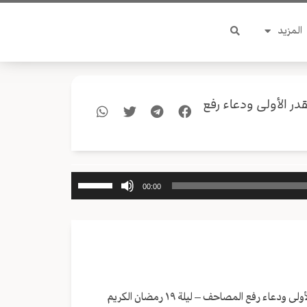
المزيد
قدر الأولى ودعاء رفع
استخدم
00:00
مفاتيح
الأسهم
أعلى/
أسفل
لزيادة
أو
خفض
هل أنت على استعداد ليالي القدر المباركة؟ – إحياء ليلة القدر الأولى ودعاء رفع المصاحف – ليلة ١٩ رمضان الكريم