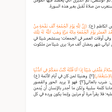
رى ثم الوسطى، ثم الكبرى التي يحصد فيها المؤمن
يستغرب من صلاة تُقبل بغير هذه السورة.
سى الكاظم (ع):
(إِنَّ لِلَّهِ يَوْمَ اَلْجُمُعَةِ أَلْفَ نَفْحَةٍ مِنْ
عْدَ اَلْعَصْرِ يَوْمَ اَلْجُمُعَةِ مِائَةَ مَرَّةٍ وَهَبَ اَللَّهُ لَهُ تِلْكَ
ام وفي أوقات العصر في الجمعات؛ يستشعر شيئا في
 من ليالي شهر رمضان ألف مرة؛ يرى شيئا من ملكوت
َلاَمُ عَلِّمْنِي شَيْئاً إِذَا أَنَا قُلْتُهُ كُنْتُ مَعَكُمْ فِي اَلدُّنْيَا
بِالاِسْتِغْفَارِ)
[٢]
. وهنيئا لمن كان في أيام الأئمة (ع)
ل: ضرب بالعالي
[٣]
؛ فهو لا يريد الحور والقصور
ماننا كلمة سلبية ولكن ما أجدر بالإنسان أن يُدمن
ليه؛ فلا يقرأ مرة أو مرتين وإنما يكون ورده في كل