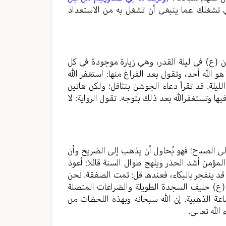
ي تشغلك عما ينبغي أن تشغل به من الاستعداد
ن (ع) في ليلة القدر، وهي زيارة موجودة في كل
و الله أحد، وتقول بعد الفراغ منها: استغفر الله
يلة. قد تقرأ دعاء الجوشن بتثاقل؛ ولكن هاتين
يها وتستغفرالله بعد ذلك بتوجه. تقول الرواية: لا
إلى الصباح؛ فهو يُحاول أن يذهب إلى الضريح وأن
المؤمن أشد الحذر ويلهج طوال السنة قائلا: أعوذ
 قد ينفجر بالبكاء، فعندها قل: تمت الصفقة. نحن
 (ع) حليف السجدة الطويلة والضراعات المتصلة
ساعة الذهبية. إن الله سبحانه وبهذه اللحظات من
الله تعالى.