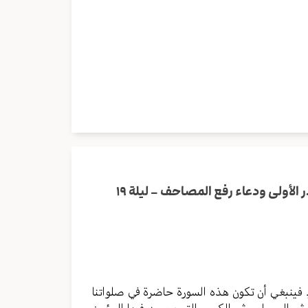
هل أنت على استعداد ليالي القدر المباركة؟ – إحياء ليلة القدر الأولى ودعاء رفع المصاحف – ليلة ١٩
در. فينبغي أن تكون هذه السورة حاضرة في صلواتنا