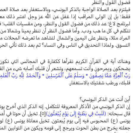
فضول القول والنظر
فيلتزم بعد الصلاة الواجبة بالذكر اليونسي، وبالاستغفار بعد صلاة ال
فقط؛ بل إن الولي المراقب إذا غفل عن الله عز وجل اعتبر ذلك معصي
لبرنامج لاغ؛ عد ذلك من فضول القول والنظر، ومن مقسيات القلب؛ فا
تتكلم في كل ما هب ودب. وأما فضول النظر أن تنظر يمينا وشمالا من
المراد مثلا، وتنظر على اليمين والشمال لتشاهد ما تعرضه المحلات 
التسوق. ولماذا التحديق في الناس وفي النساء؟ ثم بعد ذلك تأتي الحر
وهناك آية في القرآن الكريم نقرأها ككفارة في المجالس التي نكون 
يضحكون ويمرحون وأنت تسمعهم، وتشعر أن قلبك أصابه شيء من القسا
رَبِّ ٱلۡعِزَّةِ عَمَّا يَصِفُونَ * وَسَلَٰمٌ عَلَى ٱلۡمُرۡسَلِينَ * وَٱلۡحَمۡدُ لِلَّهِ رَبِّ ٱلۡعَٰلَم
قلبك، ورطب شفتيك بالاستغفار.
أين أنت عن الذكر اليونسي؟
إن الذكر اليونسي من الأذكار المعروفة للتكامل. إنه الذكر الذي أخرج 
قال سبحانه:
(لَلَبِثَ فِي بَطۡنِهِۦٓ إِلَىٰ يَوۡمِ يُبۡعَثُونَ)
[٥]
. تخيل أن حوتا في أع
يونس (ع) المحبوس فيه إلى يوم يُبعثون. تخيل معاناة يونس (ع) لو 
جعلته يخرج من بطن الحوت ويرجع إلى قومه ويكون من التوابين المقبو