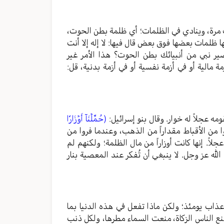
 مرة، وينادي في الظلمات؛ أي ظلمة بطن الحوت،
ا ظلمات بعضها فوق بعض قال فيها: لا إله إلا أنت
نبي من أنبيائك بطن الحوت؟ هذا الأمر غير
 مالية أو في أزمة نفسية أو في أزمة بدنية، قل:
عجلاً له خوار. وقال بنو إسرائيل:
(حُمِّلۡنَآ أَوۡزَارٗا
وا من الأقباط مقداراً من الذهب، وعندما فروا من
 إنها كانت أوزاراً من مال الظلمة؛ ولكنهم لم
لله عز وجل. لا ينبغي أن تُفكر عند المعصية بنار
عذاب يومئذ؛ ولكن ماذا تفعل في هذه الدنيا بما
ا منع الناس الزكاة، منعت السماء مطرها، ولكل ذنب