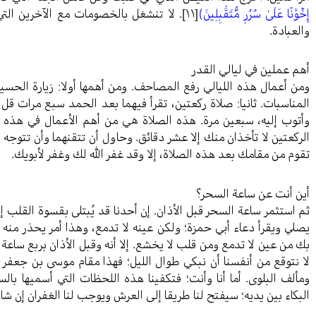
إِخۡوَٰنًا عَلَىٰ سُرُرٖ مُّتَقَٰبِلِينَ)
[١١]
. لا تنشغل بالخصومات مع الآخرين الت
والعبادة.
أهم عملين في ليالي القدر
ومن أعمال هذه الليالي رفع المصاحف. ومن أهمها أولا: زيارة الحسي
المناسبات. ثانيا: صلاة ركعتين، تقرأ فيهما بعد الحمد سبع مرات قل ه
وأتوب إليه، سبعين مرة. هذه الصلاة هي من أهم الأعمال في هذه الل
الركعتين لا تأخذان منك إلا عشر دقائق. وحاول أن تتقنهما وأن تتوجه ف
تقوم من مقامك بعد هذه الصلاة، إلا وقد غفر الله لك وغفر لأبويك.
أين أنت عن ساعة السحر؟
ثم استثمر ساعة السحر قبل الأذان. إن أحدنا قد يُبتلى بقسوة القلب 
يصلي ويقرأ دعاء أبي حمزة؛ ولكن عينه لا تدمع، وهذا أمر يحذر منه 
بك من عين لا تدمع ومن قلب لا يخشع. إلا أنه وقبل الأذان بربع ساعة
لا نتوقع من أنفسنا أن نبكي طوال الليل؛ فهذا مقام موسى بن جعفر
ومألف البلوى. أما أنا وأنت؛ فتكفينا هذه اللحظات التي أسميها بال
البكاء بين يديه؛ سيفتح لنا طريقا إلى العرش ويوجب لنا الغفران إن شاء 