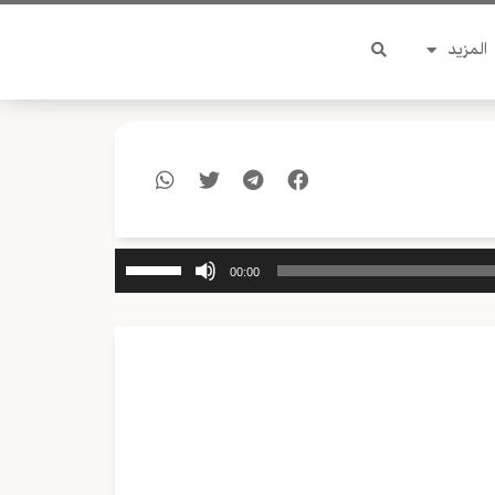
المزيد
استخدم
00:00
مفاتيح
الأسهم
أعلى/
أسفل
لزيادة
أو
خفض
مستوى