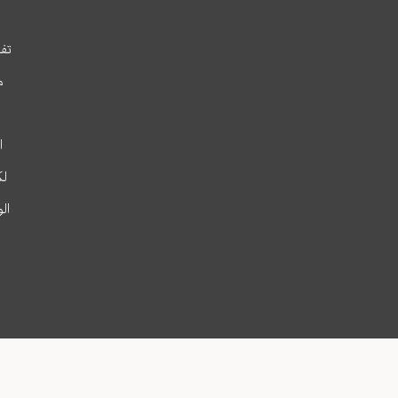
تفس
م
ا
لك
ال