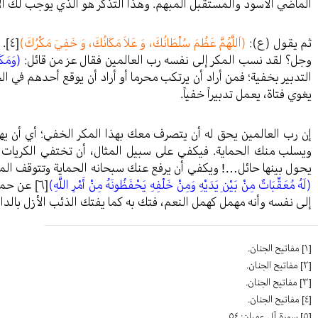
الماضي الأسود والمستقبل المبهم. وهذا التذكر هو الذي يوجب لك الإ
ثم يقول (ع):
(اَللَّهُمَّ عَظُمَ سُلْطَانُكَ، وَ عَلاَ مَكَانُكَ، وَ خَفِيَ مَكْرُكَ)
[٤]
. 
وجل؟ لقد نسب المكر إلى نفسه رب العالمين فقال عز من قائل:
(وَمَكَر
التدبير بخفية؛ فمن أراد أن يرتكب محرما أو أراد أن يوقع أحدهم في الحر
يغوي فتاة، يعمل تدبيراً خفياً.
إن رب العالمين يحق له أن يتصرف معك بهذا المكر الخفي؛ أي أن ي
ويسلب منك الحماية. فيكفي على سبيل المثال، أن تختفي الكريات
يحول بينها حائل…! ويكفي أن يرفع عنك سبحانه الحماية وتتوقف الملا
(لَهُ مُعَقِّبَاتٌ مِنْ بَيْنِ يَدَيْهِ وَمِنْ خَلْفِهِ يَحْفَظُونَهُ مِنْ أَمْرِ اللَّهِ)
[٦]
عن حمايت
إلى نفسه وأنه مهمل كهمل النعم، فتك به كما يفتك الذئب الأزل بالدا
[١]
مفاتيح الجنان.
[٢]
مفاتيح الجنان.
[٣]
مفاتيح الجنان.
[٤]
مفاتيح الجنان.
[٥]
سورة آل عمران: ٥٤.