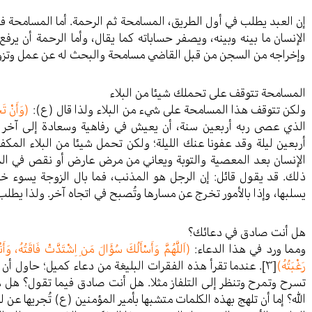
إن العبد يطلب في أول الطريق، المسامحة ثم الرحمة. أما المسامحة
الإنسان ما بينه وبينه، ويصفر حساباته كما يقال، وأما الرحمة أن ي
وإخراجه من السجن من قبل القاضي مسامحة والبحث له عن عمل وتزوي
المسامحة تتوقف على تحملك شيئا من البلاء
ولكن تتوقف هذا المسامحة على شيء من البلاء ولذا قال (ع):
(وَأَنْ تَ
الذي عصى ربه أربعين سنة، أن يعيش في رفاهية وسعادة إلى آخر عمر
أربعين ليلة وقد عفونا عنك الليلة؛ ولكن تحمل شيئا من البلاء المكف
الإنسان بعد المعصية والتوبة ويعاني من مرض عارض أو نقص في الم
ذلك. قد يقول قائل: إن الرجل هو المذنب، فما بال الزوجة يسوء خل
يسلبها، وإذا بالأمور تخرج عن مسارها وتُصبح في اتجاه آخر. ولذا يطلب 
هل أنت صادق في دعائك؟
ومما ورد في هذا الدعاء:
(اَللَّهُمَّ وَأَسْأَلُكَ سُؤَالَ مَنِ اِشْتَدَّتْ فَاقَتُهُ، و
رَغْبَتُهُ)
[٣]
. عندما تقرأ هذه الفقرات البليغة من دعاء كميل؛ حاول أن 
تسرح وتمرح وتنظر إلى التلفاز مثلا. هل أنت صادق فيما تقول؟ هل ه
الله؟ إما أن تلهج بهذه الكلمات متشبها بأمير المؤمنين (ع) تُجريها عن ل