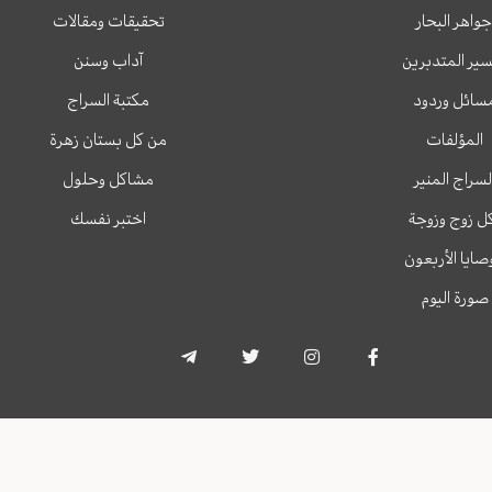
جواهر البحار
تحقيقات ومقالات
ير المتدبرين
آداب وسنن
سائل وردود
مكتبة السراج
المؤلفات
من كل بستان زهرة
لسراج المنير
مشاكل وحلول
ل زوج وزوجة
اختبر نفسك
وصايا الأربعون
صورة اليوم
T
T
I
F
e
w
n
a
l
i
s
c
e
t
t
e
g
t
a
b
r
e
g
o
a
r
r
o
m
a
k
-
m
-
p
f