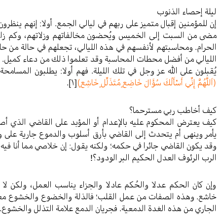
ليلة إحصاء الذنوب
إن للمؤمنين إقبال متميز على ربهم في ليالي الجمع. أولا: إنهم ينظرو
مضى من السبت إلى الخميس ويُحضون مخالفاتهم وزلاتهم، وكم زاغت
الحرام. ومحاسبتهم لأنفسهم في هذه الليالي، تجعلهم في حالة من حا
الليالي من أفضل محطات المحاسبة وقد تعلموا ذلك من دعاء كميل. إ
يُقبلون على الله عز وجل في تلك الليلة. فهم أولا: يطلبون المسامح
(اَللَّهُمَّ إِنِّي أَسْأَلُكَ سُؤَالَ خَاضِعٍ مُتَذَلِّلٍ خَاشِعٍ)
[١]
.
كيف أخاطب ربي مسترحما؟
كيف يعترض المحكوم عليه بالإعدام أو المؤبد على القاضي الذي 
يأمر وينهى أم يتحدث إلى القاضي بأرق أسلوب والدموع جارية على 
وقد يكون القاضي جائرا في حكمه؛ ولكنه يقول: إن خلاصي مما أنا فيه
الرب الرئوف العدل الحكيم البر الودود؟!
وإن كان الحكم عدلا والحُكم عادلا والجزاء يناسب العمل، ولكن ل
خاشع. وهذه الصفات من عمل القلب؛ فالذلة والخضوع والخشوع معان
الجاري من هذه الغدة الدمعية. فجريان الدمع علامة التذلل والخشوع.