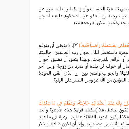
 فتعني تصفية الحساب وأن يسقط رب العالمين عن
رفع من درجته. إن العفو عن المحكوم عليه بالسجن
جه وتأمين سكن له رحمة منه.
جْعَلَنِي بِقَسْمِكَ رَاضِياً قَانِعاً)
[٢]
. لا ينبغي أن يتوقع
ه باستغفار ليلة. يقول رب العالمين: خالفتنا
ر أو الرافع للدرجات. ولهذا يتفق أن تضيق أحوال
ال أو خوف في بلده أو تمرد من زوجة وإلى آخر
قها؟ والجواب واضح بين: إن الذي ألقى المودة
المؤمن من الله عز وجل الصبر على البلية.
َأَنْزَلَ بِكَ عِنْدَ اَلشَّدَائِدِ حَاجَتَهُ، وَعَظُمَ فِي مَا عِنْدَكَ
تكون صادقا، فلا يُمكنك قراءة هذه الأدعية وأنت
كذا يكون شديد الفاقة؟ عظيم الرغبة في ما عند
سانه ولا تتبنى مضامينها وإما أن تكون صادقا بتذكر