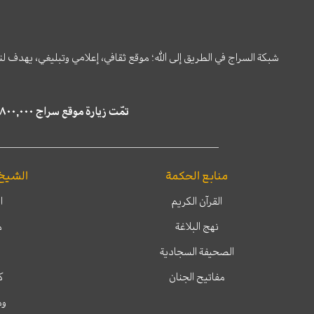
شبكة السراج في الطريق إلى الله؛ موقع ثقافي، إعلامي وتبليغي، يهدف ل
تمّت زيارة موقع سراج ٤,٨٠٠,٠٠٠ مرة خلال الستة أشهر الماضية، كما ظهر في نتائج البحث في محركات البحث٢٢,٢٩٠,٠٠٠ مرّة.
منابع الحكمة
الشيخ
القرآن الكريم
ا
نهج البلاغة
م
الصحيفة السجادية
مفاتيح الجنان
ك
وم