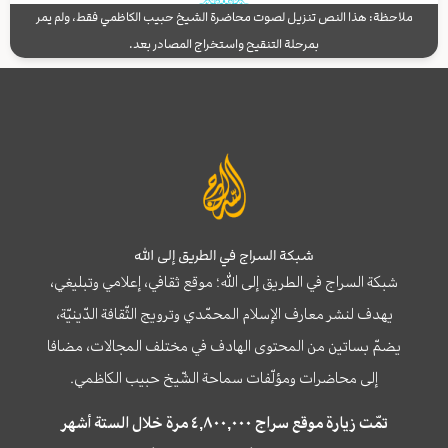
ملاحظة: هذا النص تنزيل لصوت محاضرة الشيخ حبيب الكاظمي فقط، ولم يمر
بمرحلة التنقيح واستخراج المصادر بعد.
شبكة السراج في الطريق إلى الله
شبكة السراج في الطريق إلى الله؛ موقع ثقافي، إعلامي وتبليغي،
يهدف لنشر معارف الإسلام المحمّدي وترويج الثّقافة الدّينيّة،
يضمّ بساتين من المحتوى الهادف في مختلف المجالات، مضافا
إلى محاضرات ومؤلّفات سماحة الشّيخ حبيب الكاظمي.
تمّت زيارة موقع سراج ٤,٨٠٠,٠٠٠ مرة خلال الستة أشهر