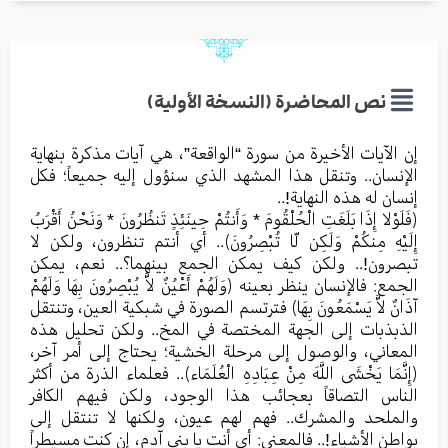
نص المحاضرة (النسخة الأولية)
إن الآيات الأخيرة من سورة “الواقعة”، هي آيات مذكرة بنهاية
الإنسان.. وتنقل هذا المشهد الذي سنؤول إليه جميعاً؛ فكل
إنسان له هذه النهاية!..
﴿فَلَوْلا إِذَا بَلَغَتِ الْحُلْقُومَ * وَأَنتُمْ حِينَئِذٍ تَنظُرُونَ * وَنَحْنُ أَقْرَبُ
إِلَيْهِ مِنكُمْ وَلَكِن لّا تُبْصِرُونَ﴾.. أي أنتم تنظرون، ولكن لا
تبصرون!.. ولكن كيف يمكن الجمع بينهما؟.. نعم، يمكن
الجمع: فالإنسان ينظر بعينه ﴿وَلَهُمْ أَعْيُنٌ لاَّ يُبْصِرُونَ بِهَا وَلَهُمْ
آذَانٌ لاَّ يَسْمَعُونَ بِهَا﴾ فترتسم الصورة في شبكية العين، وتنتقل
الذبذبات إلى الجهة المختصة في المخ.. ولكن تحليل هذه
المعاني، والوصول إلى مرحلة الخشية؛ يحتاج إلى أمر آخر،
﴿إِنَّمَا يَخْشَى اللَّهَ مِنْ عِبَادِهِ الْعُلَمَاء﴾.. فعلماء الذرة من أكثر
الناس التصاقاً بعجائب هذا الوجود، ولكن فيهم الكافر
والملحد والمشرك.. فهم لهم عيون، ولكنها لا تنتقل إلى
بواطن الأشياء!.. فالمعنى: أي أنت يا بني آدم، إن كنت مسيطراً