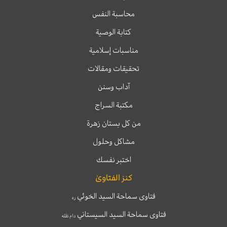
محاسبة النفس
كتابة الوصية
مناسبات إسلامية
تحقيقات ومقالات
آداب وسنن
مكتبة السراج
من كل بستان زهرة
مشاكل وحلول
اختبر نفسك
كنز الفتاوىٰ
فتاوى سماحة السيد الخوئي
ره
فتاوى سماحة السيد السيستاني
دام ظله