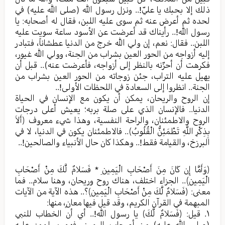
ذلك إلا بحبك يا عليّ!.. ونزل رسول الله (صلی الله عليه) في
لحده ثم أعرض عنه ثم سوى عليه اللبن، فقال له أصحابه: يا
رسول الله!.. رأيناك قد أعرضت عن الأسود ساعة سويت عليه
اللبن.. فقال: نعم، إن ولي الله خرج من الدنيا عطشاناً، فتبادر
إليه أزواجه من الحور العين بشراب من الجنة، وولي الله غيور،
فكرهت أن أحزّنه بالنظر إلى أزواجه، فأعرضت عنه).. قبل أن
يهيل عليه التراب، جئن زوجاته من الحور العين بشراب من
الجنة.. انظروا إلى السعادة في اللحظات الأولى!..
إن الروح والريحان، يمكن أن يكون مع الإنسان في الحياة
الدنيا.. فالإنسان الذي على صلة بربه؛ يعيش أعلى درجات
الروح والاطمئنان، والراحة النفسية، وهذا شيء معروف ﴿أَلاَ
بِذِكْرِ اللَّهِ تَطْمَئِنُّ الْقُلُوبُ﴾.. فالاطمئنان يكون في الدنيا، لا في
البرزخ، والقيامة فقط!.. وهكذا كان حال الأنبياء والصالحين!..
﴿وَأَمَّا إِن كَانَ مِنَ أَصْحَابِ الْيَمِينِ * فَسَلامٌ لَّكَ مِنْ أَصْحَابِ
الْيَمِينِ﴾.. الجزاء اختلف، هناك روح وريحان، وهنا سلام.. فما
معنى: ﴿فَسَلامٌ لَّكَ مِنْ أَصْحَابِ الْيَمِينِ﴾؟.. هذه الآية من الآيات
المبهمة في القرآن الكريم، وقد قيل فيها معانٍ، منها:
١. قيل: ﴿فَسَلامٌ لَّكَ﴾ يا رسول الله!.. أي أن الخطاب للنبي
(صلی الله عليه) من أصحاب اليمين، فهم يسلمون عليه