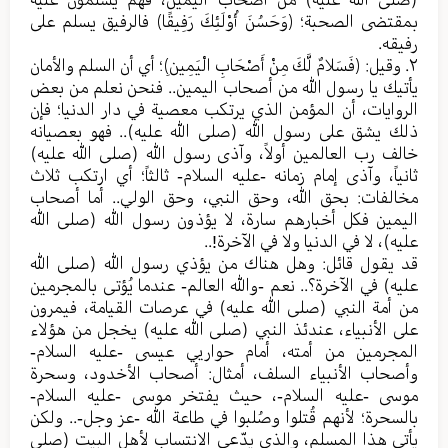
بمقتضى الصحبة؛ ﴿وَحَسُنَ أُوْلَئِكَ رَفِيقًا﴾ فالرفيق يسلم على
رفيقه.
٢. وقيل: ﴿فَسَلامٌ لَّكَ مِنْ أَصْحَابِ الْيَمِينِ﴾؛ أي أن السلم والأمان
يأتيك يا رسول الله من أصحاب اليمين.. فنحن نعلم من بعض
الروايات، أن المؤمن الذي يرتكب معصية في دار الدنيا؛ فإن
ذلك يشق على رسول الله (صلی الله عليه).. فهو بعصيانه
خالف رب العالمين أولاً، وآذى رسول الله (صلی الله عليه)
ثانياً، وآذى إمام زمانه -عليه السلام- ثالثاً؛ أي ارتكب ثلاث
مخالفات: بحق الله، وحق النبي، وحق الولي.. أما أصحاب
اليمين فكل أخبارهم سارة، لا يؤذون رسول الله (صلی الله
عليه)، لا في الدنيا ولا في الآخرة!..
قد يقول قائل: وهل هناك من يؤذي رسول الله (صلی الله
عليه) في الآخرة؟.. نعم -والله العالم- عندما يُؤتى بالمجرمين
من أمة النبي (صلی الله علیه) في عرصات القيامة، فيمرون
على الأنبياء، عندئذ النبي (صلی الله عليه) يخجل من هؤلاء
المجرمين من أمته، أمام حواريي عيسى -عليه السلام-
وأصحاب الأنبياء السلف، أمثال: أصحاب الأخدود، وسحرة
موسى -عليه السلام-، حيث يفتخر موسى -عليه السلام-
بالسحرة؛ لأنهم قُتلوا وصُلبوا في طاعة الله -عز وجل-.. ولكن
يأتي هذا المسلم، والذي يدّعي الانتساب لأهل البيت (صلی