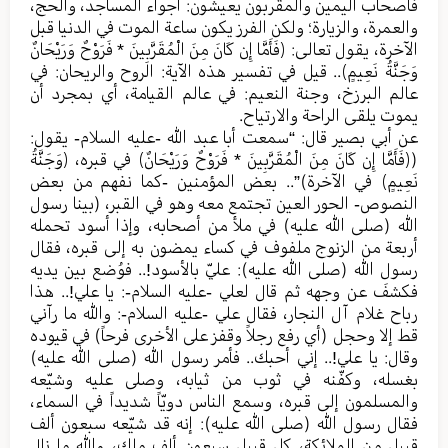
فأصحاب اليمين والمقربون يعيشون: أجواء المساجد، والحج،
والعمرة، والزيارة؛ ولكن الفرز يكون ساعة الموت في الدنيا قبل
الآخرة، يقول تعالى: ﴿فَأَمَّا إِن كَانَ مِنَ الْمُقَرَّبِينَ * فَرَوْحٌ وَرَيْحَانٌ
وَجَنَّةُ نَعِيمٍ﴾.. قيل في تفسير هذه الآية: الروح والريحان: في
عالم البرزخ، وجنة النعيم: في عالم القيامة، أي بمجرد أن
يموت يلقى الراحة والارتياح.
عن أبي بصير قال: “سمعت أبا عبد الله -عليه السلام- يقول:
(﴿فَأَمَّا إِن كَانَ مِنَ الْمُقَرَّبِينَ * فَرَوْحٌ وَرَيْحَانٌ﴾ في قبره، ﴿وَجَنَّةُ
نَعِيمٍ﴾ في الآخرة)”.. بعض المؤمنين -كما نفهم من بعض
النصوص- الحور العين تجتمع معه وهو في القبر، (بينا رسول
الله (صلی الله عليه) في ملأ من أصحابه، وإذا أسود تحمله
أربعة من الزنوج ملفوف في كساء يمضون به إلى قبره، فقال
رسول الله (صلی الله عليه): عليّ بالأسود!.. فوُضع بين يديه
فكشفَ عن وجهه ثم قال لعلي -عليه السلام-: يا علي!.. هذا
رباح غلام آل النجار، فقال علي -عليه السلام-: والله ما رآني
قط إلا وحجل (أي رفع رجلاً وقفز على الأخرى فرحاً) في قيوده
وقال: يا علي!.. إني أحبك.. فأمر رسول الله (صلی الله عليه)
بغسله، وكفّنه في ثوب من ثيابه، وصلى عليه وشيّعه
والمسلمون إلى قبره، وسمع الناس دويّاً شديداً في السماء،
فقال رسول الله (صلی الله عليه): إنه قد شيّعه سبعون ألف
قبيل من الملائكة، كل قبيل سبعون ألف ملك، والله ما نال