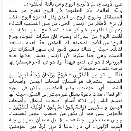
على الأوضاع، لمَ لا تُرجع الروح وهي بالغة الحلقوم؟..
والله العالم!.. ذكر الحلقوم؛ لأن الروح تخرج من هذه
المنطقة!.. وخروج الروح من البدن يقال له: نزع الروح.. فكما
أن نزع الأظافر من الإنسان الحي، من صور التعذيب الشاقة،
رغم أن الظفر ميت؛ ولكن هناك اتصالاً مع البدن؛ فكيف إذا
قُلعت الروح من البدن؟!.. وعليه، فإن سكرات الموت، ونزع
الروح؛ من الأمور المخيفة، لذا المؤمن يعدّ العدة ويستعد
لذلك.. حيث أن هناك بعض الأمور التي تسهل السكرات على
الميت، وهي حقاً سكرة؛ لأن الإنسان يعيش خلالها حالة
البرزخية: لا هو في الدنيا فيهدأ، ولا هو في الآخر فيستقر؛ إنها
مرحلة انتقالية مخيفة!..
﴿فَأَمَّا إِن كَانَ مِنَ الْمُقَرَّبِينَ * فَرَوْحٌ وَرَيْحَانٌ وَجَنَّةُ نَعِيمٍ﴾.. إن
التقسيم المتعارف هو قسمان: أصحاب اليمين، وأصحاب
الشمال؛ أي المؤمنون، وغير المؤمنين.. ولكن في سورة
“الواقعة”، هناك دعوة بشكل غير مباشر إلى التميّز.. حيث أنها
تقسم الناس إلى ثلاثة أقسام: أصحاب الشمال، وأصحاب
اليمين، والمقربون ﴿وَالسَّابِقُونَ السَّابِقُونَ * أُوْلَئِكَ الْمُقَرَّبُونَ﴾..
فالمؤمن ليس همه أن يكون من أصحاب اليمين فحسب!..
وليس همه دخول الجنة فحسب!.. بل همه أن يصل إلى جنة
القرب الإلهي!.. في دار الدنيا لا نرى فرقاً بين المؤمنين: