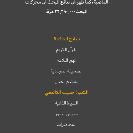
الماضية، كما ظهر في نتائج البحث في محركات
البحث٢٢,٢٩٠,٠٠٠ مرّة.
منابع الحكمة
القرآن الكريم
نهج البلاغة
الصحيفة السجادية
مفاتيح الجنان
الشيخ حبيب الكاظمي
السيرة الذاتية
معرض الصور
المحاضرات