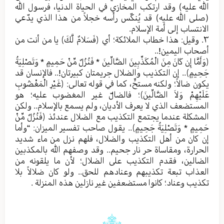
الله عليه) وقد ارتكب المخازي في الحياة الدنيا، فرسول الله
(صلی الله عليه) قد يُنكّس رأسه خجلاً من هذا الذي يدّعي
الانتساب إلى أمة الإسلام.
٣. وقيل: هذا خطاب الملائكة؛ أي ﴿فَسَلامٌ لَّكَ﴾ يا من أنت من
أصحاب اليمين!..
﴿وَأَمَّا إِن كَانَ مِنَ الْمُكَذِّبِينَ الضَّالِّينَ * فَنُزُلٌ مِّنْ حَمِيمٍ * وَتَصْلِيَةُ
جَحِيمٍ﴾.. إن التكذيب والضلال جريمتان كبيرتان!.. فالإنسان قد
يكون ضالاً؛ ولكنه مستحٍّ، كما في قوله تعالى: ﴿غَيْرِ الْمَغْضُوبِ
عَلَيْهِمْ وَلاَ الضَّالِّينَ﴾؛ فالضالّ غير المغضوب عليه؛ هو
المستضعف الذي لا يعرف الأديان، ولم يسمع بالإسلام.. ولكن
المشكلة عندما يجتمع التكذيب مع الضلال عندئذ ﴿فَنُزُلٌ مِّنْ
حَمِيمٍ * وَتَصْلِيَةُ جَحِيمٍ﴾.. يقول صاحب تفسير الميزان: “وأما
إن كان من أهل التكذيب والضلال، فلهم نزل من ماء شديد
الحرارة، ومقاساة حر نار جحيم.. وقد وصفهم الله بالمكذبين
الضالين، فقدم التكذيب على الضلال؛ لأن ما يلقونه من
العذاب تبعة تكذيبهم وعنادهم للحق.. ولو كان ضلالاً بلا
تكذيب وعناد؛ كانوا مستضعفين غير نازلين هذه المنزلة .