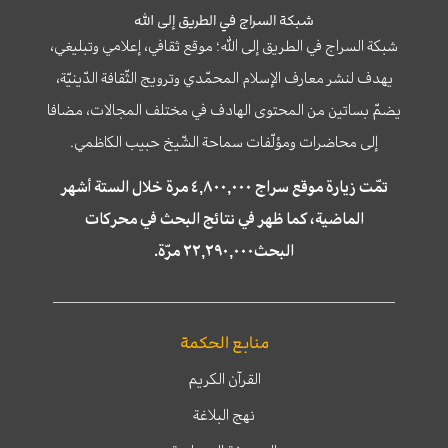
شبكة السراج في الطريق إلى الله
شبكة السراج في الطريق إلى الله؛ موقع ثقافي، إعلامي وتبليغي،
يهدف لنشر معارف الإسلام المحمّدي وترويج الثّقافة الدّينيّة،
يضمّ بساتين من المحتوى الهادف في مختلف المجالات، مضافا
إلى محاضرات ومؤلّفات سماحة الشّيخ حبيب الكاظمي.
تمّت زيارة موقع سراج ٤,٨٠٠,٠٠٠ مرة خلال الستة أشهر
الماضية، كما ظهر في نتائج البحث في محركات
البحث٢٢,٢٩٠,٠٠٠ مرّة.
منابع الحكمة
القرآن الكريم
نهج البلاغة