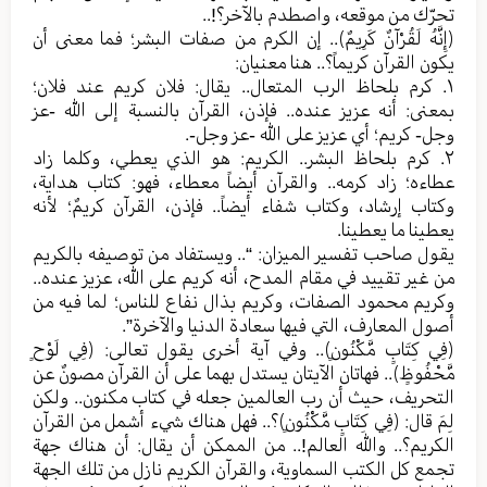
تحرّك من موقعه، واصطدم بالآخر؟!..
﴿إِنَّهُ لَقُرْآنٌ كَرِيمٌ﴾.. إن الكرم من صفات البشر؛ فما معنى أن
يكون القرآن كريماً؟.. هنا معنيان:
١. كرم بلحاظ الرب المتعال.. يقال: فلان كريم عند فلان؛
بمعنى: أنه عزيز عنده.. فإذن، القرآن بالنسبة إلى الله -عز
وجل- كريم؛ أي عزيز على الله -عز وجل-.
٢. كرم بلحاظ البشر.. الكريم: هو الذي يعطي، وكلما زاد
عطاءه؛ زاد كرمه.. والقرآن أيضاً معطاء، فهو: كتاب هداية،
وكتاب إرشاد، وكتاب شفاء أيضاً.. فإذن، القرآن كريمٌ؛ لأنه
يعطينا ما يعطينا.
يقول صاحب تفسير الميزان: “.. ويستفاد من توصيفه بالكريم
من غير تقييد في مقام المدح، أنه كريم على الله، عزيز عنده..
وكريم محمود الصفات، وكريم بذال نفاع للناس؛ لما فيه من
أصول المعارف، التي فيها سعادة الدنيا والآخرة”.
﴿فِي كِتَابٍ مَّكْنُونٍ﴾.. وفي آية أخرى يقول تعالى: ﴿فِي لَوْحٍ
مَّحْفُوظٍ﴾.. فهاتان الآيتان يستدل بهما على أن القرآن مصونٌ عن
التحريف، حيث أن رب العالمين جعله في كتاب مكنون.. ولكن
لِمَ قال: ﴿فِي كِتَابٍ مَّكْنُونٍ﴾؟.. فهل هناك شيء أشمل من القرآن
الكريم؟.. والله العالم!.. من الممكن أن يقال: أن هناك جهة
تجمع كل الكتب السماوية، والقرآن الكريم نازل من تلك الجهة