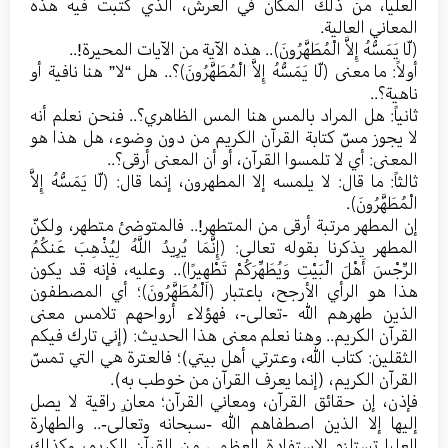
العليا، من ذلك المكان في العرش، الذي كتبت فيه هذه
المعاني العالية.
﴿لّا يَمَسُّهُ إِلاَّ الْمُطَهَّرُونَ﴾.. هذه الآية من الآيات المحيرة!..
أولاً: ما معنى ﴿لّا يَمَسُّهُ إِلاَّ الْمُطَهَّرُونَ﴾؟.. هل “لا” هنا نافية أو
ناهية؟..
ثانياً: هل المراد بالمس هنا المس الظاهري؟.. فنحن نعلم أنه
لا يجوز مسّ كتابة القرآن الكريم من دون وضوء، هل هذا هو
المعنى: أي لا تلمسوا القرآن، أو أن المعنى أرقى؟..
ثالثاً: ما قال: لا يلمسه إلا المطهرون، إنما قال: ﴿لّا يَمَسُّهُ إِلاَّ
الْمُطَهَّرُونَ﴾.
إن المطهر مرتبة أرقى من المتطهر!.. فالمتوضئ متطهر، ولكنّ
المطهر يذكرنا بقوله تعالى: ﴿إِنَّمَا يُرِيدُ اللَّهُ لِيُذْهِبَ عَنكُمُ
الرِّجْسَ أَهْلَ الْبَيْتِ وَيُطَهِّرَكُمْ تَطْهِيرًا﴾.. وعليه، فإنه قد يكون
هذا هو الرأي الأرجح، باعتبار ﴿الْمُطَهَّرُونَ﴾؛ أي المصطفون
الذين طهرهم الله -تعالى-، فهؤلاء أرواحهم تلامس معنى
القرآن الكريم.. وهنا نعلم معنى هذا الحديث: (إني تارك فيكم
الثقلين: كتاب الله، وعترتي أهل بيتي)؛ فالعترة هي التي تمسّ
القرآن الكريم، (إنما يعرف القرآن من خوطب به).
فإذن، إن حقائق القرآن، ومعاني القرآن؛ معانٍ راقية لا يصل
إليها إلا الذين اصطفاهم الله -سبحانه وتعالى-.. والطهارة
العليا تستلزم الاستفادة العظمى من القرآن الكريم، وكذلك