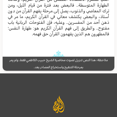
الطهارة المتوسطة.. فالبعض بعد فترة من قيام الليل، ومن
ترك المعاصي والذنوب، يصل إلى مرحلة يفهم القرآن من دون
أستاذ، والبعض يكتشف معاني في القرآن الكريم، ما مر في
ذهن أحد من المفسرين.. وعليه، فإن الفتوحات الربانية باب
مفتوح.. والطريق إلى فهم القرآن الكريم هو: طهارة النفس؛
فالمطهرون هم الذين يفهمون القرآن حق فهمه.
ملاحظة: هذا النص تنزيل لصوت محاضرة الشيخ حبيب الكاظمي فقط، ولم يمر
بمرحلة التنقيح واستخراج المصادر بعد.