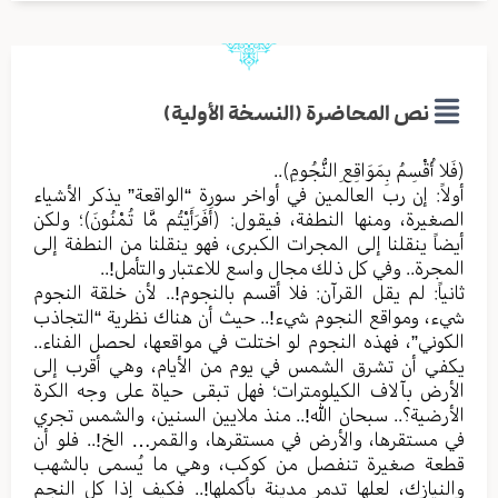
نص المحاضرة (النسخة الأولية)
﴿فَلا أُقْسِمُ بِمَوَاقِعِ النُّجُومِ﴾..
أولاً: إن رب العالمين في أواخر سورة “الواقعة” يذكر الأشياء
الصغيرة، ومنها النطفة، فيقول: ﴿أَفَرَأَيْتُم مَّا تُمْنُونَ﴾؛ ولكن
أيضاً ينقلنا إلى المجرات الكبرى، فهو ينقلنا من النطفة إلى
المجرة.. وفي كل ذلك مجال واسع للاعتبار والتأمل!..
ثانياً: لم يقل القرآن: فلا أقسم بالنجوم!.. لأن خلقة النجوم
شيء، ومواقع النجوم شيء!.. حيث أن هناك نظرية “التجاذب
الكوني”، فهذه النجوم لو اختلت في مواقعها، لحصل الفناء..
يكفي أن تشرق الشمس في يوم من الأيام، وهي أقرب إلى
الأرض بآلاف الكيلومترات؛ فهل تبقى حياة على وجه الكرة
الأرضية؟.. سبحان الله!.. منذ ملايين السنين، والشمس تجري
في مستقرها، والأرض في مستقرها، والقمر… الخ!.. فلو أن
قطعة صغيرة تنفصل من كوكب، وهي ما يُسمى بالشهب
والنيازك، لعلها تدمر مدينة بأكملها!.. فكيف إذا كل النجم