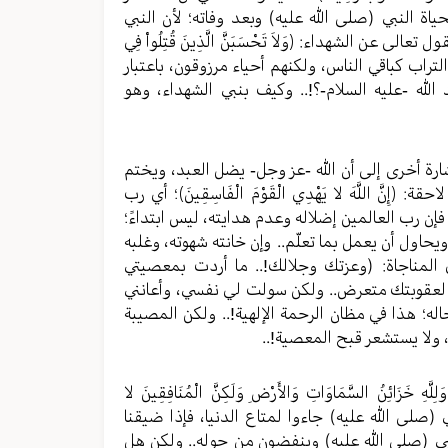
اة النبي (صلی الله عليه) وبعد وفاته؛ لأن النبي
عن الشهداء: ﴿وَلاَ تَحْسَبَنَّ الَّذِينَ قُتِلُواْ فِي
جسامهم في التراب كباقي الناس، ولكنهم أحياء مرزوقون، باعتبار
الله -عليه السلام-؟!.. وكيف بنبي الشهداء، وهو
هُونَ﴾.. هناك إشارة أخرى إلى أن الله -عز وجل- يضل العبد، ويختم
 اللَّهَ لا يَهْدِي الْقَوْمَ الْفَاسِقِينَ﴾؛ أي رب
 فإن رب العالمين إضلاله وعدم هدايته، ليس ابتداءً؛
 ويحاول أن يعمل بما تعلّم.. وإن خانته شهوته، وغلبه
 المناجاة: (وعزتك وجلالك!.. ما أردت بمعصيتي
 لعقوبتك متعرض.. ولكن سولت لي نفسي، وأعانني
ه؛ هذا في مظان الرحمة الإلهية!.. ولكن المصيبة
 ولا يستشعر قبح المعصية!..
َّهِ خَزَائِنُ السَّمَاوَاتِ وَالأَرْضِ وَلَكِنَّ الْمُنَافِقِينَ لا
بي (صلی الله عليه) جاءوا لمتاع الدنيا، فإذا ضيقنا
بي (صلی الله عليه) وينفضون من حوله.. ولكن هل