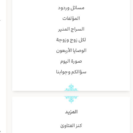
ا
مسائل وردود
ا
المؤلفات
ع
ل
السراج المنير
لكل زوج وزوجة
ا
إ
الوصايا الأربعون
ط
صورة اليوم
و
ي
سؤالكم وجوابنا
ا
﴿
ا
و
المزيد
ن
ب
كنز الفتاوىٰ
م