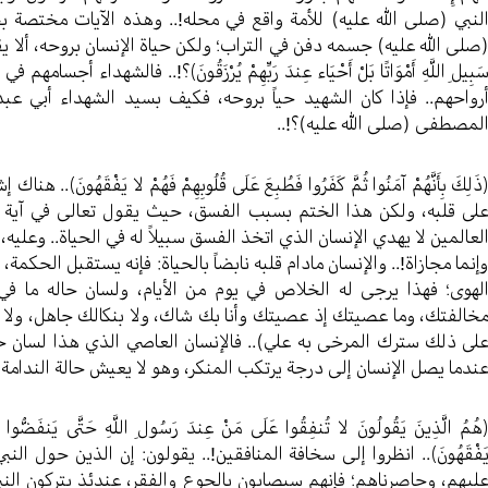
لنبي (صلی الله عليه) للأمة واقع في محله!.. وهذه الآيات مختصة بحي
صلی الله عليه) جسمه دفن في التراب؛ ولكن حياة الإنسان بروحه، ألا يقول تعالى 
َبِيلِ اللَّهِ أَمْوَاتًا بَلْ أَحْيَاء عِندَ رَبِّهِمْ يُرْزَقُونَ﴾؟!.. فالشهداء أ
رواحهم.. فإذا كان الشهيد حياً بروحه، فكيف بسيد الشهداء أبي عبد 
لمصطفى (صلی الله عليه)؟!..
ذَلِكَ بِأَنَّهُمْ آمَنُوا ثُمَّ كَفَرُوا فَطُبِعَ عَلَى قُلُوبِهِمْ فَهُمْ لا يَفْقَ
لى قلبه، ولكن هذا الختم بسبب الفسق، حيث يقول تعالى في آية لاحقة: ﴿إِنَّ
لعالمين لا يهدي الإنسان الذي اتخذ الفسق سبيلاً له في الحياة.. وعليه،
إنما مجازاة!.. والإنسان مادام قلبه نابضاً بالحياة: فإنه يستقبل الحكمة،
لهوى؛ فهذا يرجى له الخلاص في يوم من الأيام، ولسان حاله ما في
خالفتك، وما عصيتك إذ عصيتك وأنا بك شاك، ولا بنكالك جاهل، ولا
لى ذلك سترك المرخى به علي).. فالإنسان العاصي الذي هذا لسان حال
ندما يصل الإنسان إلى درجة يرتكب المنكر، وهو لا يعيش حالة الندامة،
هُمُ الَّذِينَ يَقُولُونَ لا تُنفِقُوا عَلَى مَنْ عِندَ رَسُولِ اللَّهِ حَتَّى يَنفَضُّوا وَلِل
َفْقَهُونَ﴾.. انظروا إلى سخافة المنافقين!.. يقولون: إن الذين حول الن
ليهم، وحاصرناهم؛ فإنهم سيصابون بالجوع والفقر، عندئذ يتركون الن