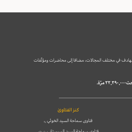
وى الهادف في مختلف المجالات، مضافا إلى محاضرات ومؤلّفات
كنز الفتاوىٰ
فتاوى سماحة السيد الخوئي
ره
فتاوى سماحة السيد السيستاني
دام ظله