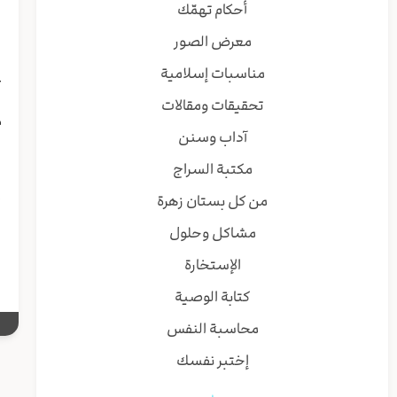
أحكام تهمّك
ا
ب
معرض الصور
ب
مناسبات إسلامية
غ
ا
تحقيقات ومقالات
م
آداب وسنن
مكتبة السراج
ا
إ
من كل بستان زهرة
د
مشاكل وحلول
ي
الإستخارة
كتابة الوصية
محاسبة النفس
إختبر نفسك