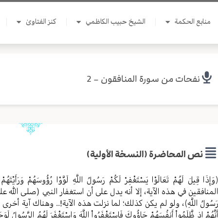
منابع الحكمة
الشيخ حبيب الكاظمي
كنز الفتاوىٰ
نفحات من سورة المنافقون – 2
نص المحاضرة (النسخة الأولية)
وَإِذَا قِيلَ لَهُمْ تَعَالَوْا يَسْتَغْفِرْ لَكُمْ رَسُولُ اللَّهِ لَوَّوْا رُؤُوسَهُمْ وَر
لمنافقين في هذه الآية، إلا أنه يدل على أن استغفار النبي (صلی الله عليه) مؤثر
َسُولُ اللَّهِ﴾، ولو لم يكن كذلك؛ لما نزلت هذه الآية!.. وهناك آية أخرى ن
َنَّهُمْ إِذ ظَّلَمُواْ أَنفُسَهُمْ جَاؤُوكَ فَاسْتَغْفَرُواْ اللَّهَ وَاسْتَغْفَرَ لَهُمُ الرَّسُو