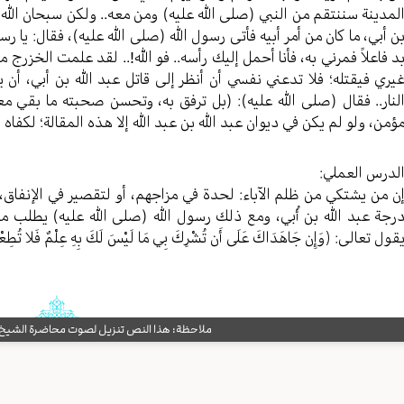
لمدينة سننتقم من النبي (صلی الله عليه) ومن معه.. ولكن سبحان الله ي
ن أبي، ما كان من أمر أبيه فأتى رسول الله (صلی الله عليه)، فقال: يا رس
د فاعلاً فمرني به، فأنا أحمل إليك رأسه.. فو الله!.. لقد علمت الخزرج ما
يري فيقتله؛ فلا تدعني نفسي أن أنظر إلى قاتل عبد الله بن أبي، أن يم
لنار.. فقال (صلی الله عليه): (بل ترفق به، وتحسن صحبته ما بقي معنا
ؤمن، ولو لم يكن في ديوان عبد الله بن عبد الله إلا هذه المقالة؛ لكفاه
لدرس العملي:
ن من يشتكي من ظلم الآباء: لحدة في مزاجهم، أو لتقصير في الإنفاق،
رجة عبد الله بن أُبي، ومع ذلك رسول الله (صلی الله عليه) يطلب من 
قول تعالى: ﴿وَإِن جَاهَدَاكَ عَلَى أَن تُشْرِكَ بِي مَا لَيْسَ لَكَ بِهِ عِلْمٌ فَلا تُطِعْهُمَ
ملاحظة: هذا النص تنزيل لصوت محاضرة الشيخ حب