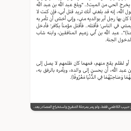
خرج الحي من الميت!.. “وبلغ عبد الله بن عبد الله
ول الله، إنه قد بلغني أنك تريد قتل أبي، فإن كنت لا
 كان بها رجل أبر بوالديه مني، وإني أخشى أن تأمر به
شي في الناس؛ فأقتله.. فأقتل مؤمناً بكافر؛ فأدخل
)”.. عبد الله بن أُبي زعيم المنافقين، وابنه شاب
 لدخول الجنة.
 أو لظلم يقع منهم، فمهما كان ظلمهم لا يصل إلى
عبد الله، أن يحسن إلى والده، ويأمره بالرفق به،
ا وَصَاحِبْهُمَا فِي الدُّنْيَا مَعْرُوفًا﴾.
يب الكاظمي فقط، ولم يمر بمرحلة التنقيح واستخراج المصادر بعد.