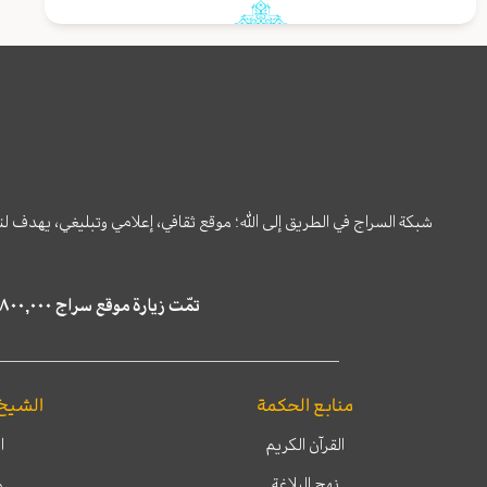
شبكة السراج في الطريق إلى الله؛ موقع ثقافي، إعلامي وتبليغي، يهدف ل
تمّت زيارة موقع سراج ٤,٨٠٠,٠٠٠ مرة خلال الستة أشهر الماضية، كما ظهر في نتائج البحث في محركات البحث٢٢,٢٩٠,٠٠٠ مرّة.
منابع الحكمة
الشيخ
القرآن الكريم
ا
نهج البلاغة
م