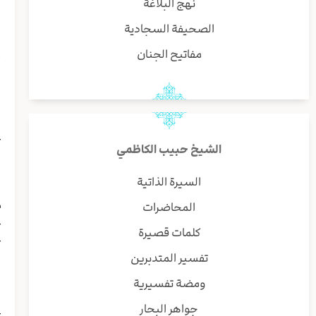
نهج البلاغة
ا
الصحيفة السجادية
(
س
مفاتيح الجنان
أ
ا
﴿
ع
الشيخ حبيب الكاظمي
ا
و
السيرة الذاتية
ا
م
المحاضرات
ع
كلمات قصيرة
ع
تفسير المتدبرين
﴿
ومضة تفسيرية
ي
جواهر البحار
ع