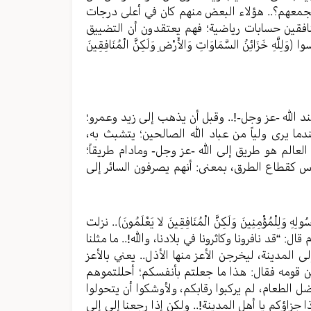
يجمعهم؟.. هؤلاء البعض منهم كان في أعلى درجات
افقين حسابات رياضية؛ فهم يعتقدون أن التضييق
زَائِنُ السَّمَاوَاتِ وَالأَرْضِ وَلَكِنَّ الْمُنَافِقِينَ
نه عند الله -عز وجل-!.. وقبل أن يذهب إلى زيد وعمرو؛
ما يرى ولياً من عباد الله الصالحين؛ يتشبث به،
لعالم هو طريق إلى الله -عز وجل- ومادام طريقاً؛
اس كقطاع الطرق، بمعنى: أنهم يصرفون السائر إلى
وَلِرَسُولِهِ وَلِلْمُؤْمِنِينَ وَلَكِنَّ الْمُنَافِقِينَ لا يَعْلَمُونَ﴾.. نزلت
ل: “قد نافرونا وكاثرونا في بلادنا، والله!.. ما مثلنا
لى المدينة، ليخرجن الأعز منها الأذل.. يعني بالأعز
ن قومه فقال: هذا ما جعلتم بأنفسكم؛ أحللتموهم
 الطعام، لم يركبوا رقابكم، ولأوشكوا أن يتحولوا
 جزاؤكم يا أهل المدينة!.. ولكن إذا رجعنا إلى إلى