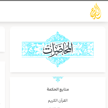
خطي
لى
لمحتوى
﴿
منابع الحكمة
ا
القرآن الكريم
ر
أ