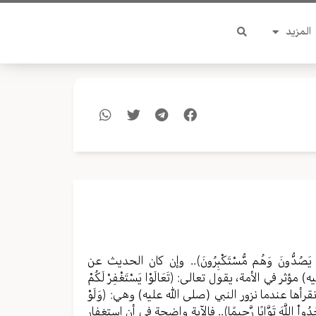
المزيد
َأَيْتَهُمْ يَصُدُّونَ وَهُم مُّسْتَكْبِرُونَ﴾.. وإن كان الحديث عن
 في الأمة، يقول تعالى: ﴿تَعَالَوْا يَسْتَغْفِرْ لَكُمْ
قرأها عندما نزور النبي (صلی الله عليه) وهي: ﴿وَلَوْ
لُ لَوَجَدُواْ اللَّهَ تَوَّابًا رَّحِيمًا﴾.. فالآية واضحة في أن استغفار