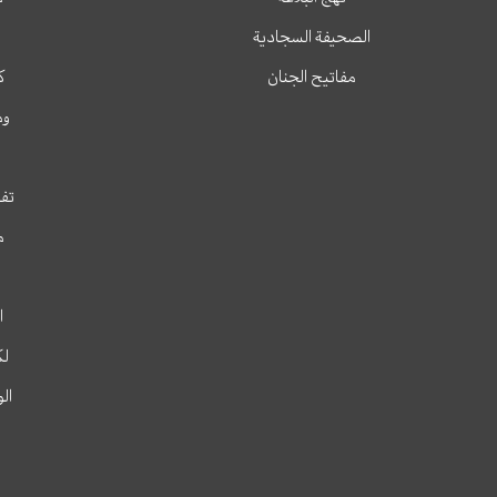
الصحيفة السجادية
مفاتيح الجنان
ك
وم
تفس
م
ا
لك
ال