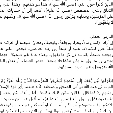
لذين كانوا حول النبي (صلی الله عليه)، هذا هو هدفهم، وهذا الذي 
لتعلق بالنبي المصطفى (صلی الله عليه)، أضف إلى أن حسابات المن
لى المؤمنين، يجعلهم يتركون رسول الله (صلی الله عليه)!.. ولكنهم نسوا ﴿وَلِلَّهِ خَ
ا يَفْقَهُونَ﴾.
لدرس العملي:
ن أراد الإنسان مالاً، وعزاً، ووجاهةً، وتوفيقاً، ومعنىً؛ فليعلم أن خزائ
لباً حتى للكمالات عليه أن يلجأ إلى رب العالمين.. فبعض الناس عند
يجعله صنماً، يقدسه في كل ما يقول.. وهذه حالة غير صحية!.. فهذا ا
مشي وراءه، وإن لم يكن هكذا فلا يتبعه!.. بعض العلماء، أو بعض الن
لله -عز وجل- عن الطريق بسلوكهم.
يَقُولُونَ لَئِن رَّجَعْنَا إِلَى الْمَدِينَةِ لَيُخْرِجَنَّ الأَعَزُّ مِنْهَا الأَذَلَّ وَلِلَّهِ الْعِزَّةُ 
لآيات في عبد الله بن أُبي المنافق وأصحابه، لأنه عندما رأى قوة الإسلام قا
مثلهم إلا كما قال القائل: سمّن كلبك يأكلك!.. أما والله!.. لئن رجعنا إ
فسه، وبالأذل رسول الله (صلی الله عليه)، ثم أقبل على من حضره م
لادكم، وقاسمتموهم أموالكم.. أما والله لو أمسكتم عن جعال وذويه فضل
ن بلادكم، ويلحقوا بعشائرهم و مواليهم”.. أي الآن تسلطوا عليكم؛ فهذا