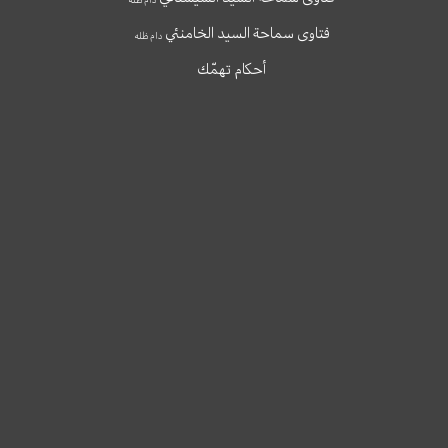
فتاوى سماحة السيد الخامنئي
دام ظله
أحكام تهمّك