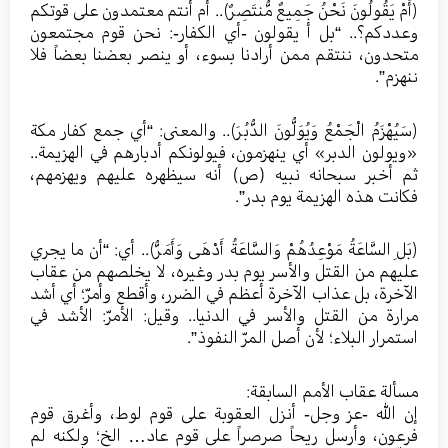
﴿أَمْ يَقُولُونَ نَحْنُ جَمِيعٌ مُّنتَصِرٌ﴾.. أم أنتم معتمدون على قوتكم
وعددكم؟.. “بل أ يقولون -أي الكفار-: نحن قوم مجتمعون
متحدون، ننتقم ممن أرادنا بسوء، أو ينصر بعضنا بعضاً فلا
ننهزم”.
﴿سَيُهْزَمُ الْجَمْعُ وَيُوَلُّونَ الدُّبُرَ﴾.. والمعنى: “أي جمع كفار مكة
«ويولون الدبر» أي ينهزمون، فيولونكم أدبارهم في الهزيمة..
ثم أخبر سبحانه نبيه (ص) أنه سيظهره عليهم ويهزمهم،
فكانت هذه الهزيمة يوم بدر”.
﴿بَلِ السَّاعَةُ مَوْعِدُهُمْ وَالسَّاعَةُ أَدْهَى وَأَمَرُّ﴾.. أي: “أن ما يجري
عليهم من القتل والأسر يوم بدر وغيره، لا يخلصهم من عقاب
الآخرة، بل عذاب الآخرة أعظم في الضرر، وأقطع وأمرّ؛ أي أشد
مرارة من القتل والأسر في الدنيا.. وقيل: الأمرّ: الأشد في
استمرار البلاء؛ لأن أصل المرّ النفوذ”.
مسألة عقاب الأمم السابقة:
إن الله -عز وجل- أنزل العقوبة على قوم لوط، وأغرق قوم
فرعون، وأرسل ريحاً صرصراً على قوم عاد… الخ؛ ولكنه لم