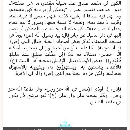
الكون في مقعد صدق عند مليك مقتدر، ما هي صفته؟..
يقول صاحب تفسير الميزان: “ويمكن أن يراد به كون مقامهم،
وما لهم فيه صدقاً لا يشوبه كذب، فلهم حضور لا غيبة معه،
وقرب لا بعد معه، ونعمة لا نقمة معها، وسرور لا غم معه،
وبقاء لا فناء معه”.. كل هذه الدرجات، من الممكن أن نصل
إليها في دار الدنيا.. عن جابر قال: بينا رسول الله (ص) يوماً في
مسجد المدينة، فذكر بعض أصحابه الجنة، فقال النبي (ص):
(يا أبا دجانة!.. أما علمت أن من أحبنا، وابتلي بمحبتنا؛ أسكنه
الله -تعالى- معنا؟.. ثم تلا: ﴿فِي مَقْعَدِ صِدْقٍ عِندَ مَلِيكٍ
مُّقْتَدِرٍ﴾).. بعض الأوقات يبتلى الإنسان بمحبة أهل البيت (ع):
فالأعداء يشمتون به، ويستهزؤون به، ويثيرونه بالاستهزاء
بعقائده؛ ولكن جزاءه الجنة مع النبي (ص) وآله في الآخرة.
فإذن، إذا أوذي الإنسان في الله -عز وجل-، وفي طاعة الله -عز
وجل-، وعُيّر بمحبة علي وآل علي (ع)؛ فهو مرشح لأن يكون
في مقعد الصدق.