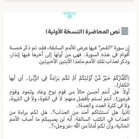
نص المحاضرة (النسخة الأولية)
إن سورة “القمر” فيها عرض للأمم السابقة، فقد تم ذكر خمسة
أقوام في هذه السورة.. فهي من أولها إلى آخرها فيها إنذار،
وذكر لعذاب تلك الأمم ماعدا الآيتين الأخيرتين.
﴿أَكُفَّارُكُمْ خَيْرٌ مِّنْ أُوْلَئِكُمْ أَمْ لَكُم بَرَاءَةٌ فِي الزُّبُرِ﴾.. أي أيها
الكفار!..
أولاً: هل أنتم أحسن حالاً من قوم نوح وعاد وثمود وقوم
فرعون!.. أنتم لستم بأفضل منهم: لا في القوة، ولا في الثروة،
ولا في كثرة العدد والعدة!..
ثانياً: هل استثناكم أحد من العذاب؟.. هل لكم براءة من
العذاب في الكتب السالفة: أنه لن يصيبكم ما أصاب الأمم
الخالية، وأن لكم أماناً من الله -عز وجل-؟..