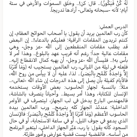
لَهُ كُنْ فَيَكُونُ﴾.. قال: كن!.. وخلق السموات والأرض في ستة
أيام؛ لأنه -سبحانه وتعالى- أرادها تدريجاً.
الدرس العملي:
كأن رب العالمين يريد أن يقول: يا أصحاب الحوائج العظام، إن
كنتم تريدون المقامات الراقية؛ فعليكم بالدعاء!.. إن البعض
قد يطلب مقامات المنقطعين إلى الله -عز وجل- وهي
مقامات عالية جداً؛ رغم أنه قريب عهد بالبلوغ.. وهذا أمر لا
بأس به!.. فليسأل الله -عز وجل- أن يهبه كمال الانقطاع إليه..
فلعله في ليلة من الليالي، رب العالمين يستجيب له ﴿وَمَا أَمْرُنَا
إِلاَّ وَاحِدَةٌ كَلَمْحٍ بِالْبَصَرِ﴾.. لذا، عليه أن لا ييأس من روح الله،
فالأيام كفيلة بأن يصل إلى هذه الدرجات إن شاء الله -تعالى-..
مثلاً: بالنسبة لجهاز الحاسوب: بعض الأوقات يستخدمه
الإنسان للكتابة، وهذا أمر بسيط.. وأحياناً يتصرف بالشاشة،
فالمهندس البارع يدخل في لب الجهاز، ليتصرف في الأوامر
الداخلية؛ عندئذ الجهاز كله يتبرمج.. ورب العالمين بيده
الحاسوب الأعظم ﴿وَمَا أَمْرُنَا إِلاَّ وَاحِدَةٌ كَلَمْحٍ بِالْبَصَرِ﴾: فالإنسان
الذي يدعو في جوف الليل، أو في ساعة الاستجابة، أو في حال
السجود كأنه يقول: يا رب، غيّر الجهاز الداخلي، ليتغير البرنامج
من أساسه.. فالقضية ليست قضية عوارض وأمور طارئة.