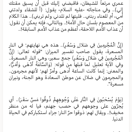
عمري مرتعاً للشيطان، فاقبضني إليك قبل أن يسبق مقتك
إلي).. وفي مناجاته -عليه السلام- يقول: (أ للشقاء ولدتني
أمي، أم للعناء ربتني.. فليتها لم تلدني ولم تربني).. هذا الكلام
من المعصوم بلسان حال الأمة!.. وبالتالي، فإنه يمكن أن نقول:
أن عذاب الأمم اللاحقة، أعظم من عذاب الأمم السابقة!..
﴿إِنَّ الْمُجْرِمِينَ فِي ضَلالٍ وَسُعُرٍ﴾.. هذه هي نهايتهم؛ في النار
المسعرة، يقول صاحب تفسير الميزان: “قوله تعالى: ﴿إِنَّ
الْمُجْرِمِينَ فِي ضَلالٍ وَسُعُرٍ﴾ جمع سعير، وهي النار المسعرة..
وفي الآية تعليل لما قبلها من قوله: ﴿وَالسَّاعَةُ أَدْهَى وَأَمَرُّ﴾،
والمعنى: إنما كانت الساعة أدهى وأمرّ لهم؛ لأنهم مجرمون..
والمجرمون في ضلال عن موطن السعادة وهو الجنة، ونيران
مسعرة”.
﴿يَوْمَ يُسْحَبُونَ فِي النَّارِ عَلَى وُجُوهِهِمْ ذُوقُوا مَسَّ سَقَرَ﴾.. أي
يُجرّون على وجوههم في حصب جهنم، فيا له من منظر
مخيف!.. ويقال لهم: ذوقوا حرّ النار؛ جزاء استكباركم في الحياة
الدنيا.