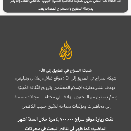
ملاحظة: هذا النص تنزيل لصوت محاضرة الشيخ حبيب الكاظمي فقط، ولم يمر
بمرحلة التنقيح واستخراج المصادر بعد.
شبكة السراج في الطريق إلى الله
شبكة السراج في الطريق إلى الله؛ موقع ثقافي، إعلامي وتبليغي،
يهدف لنشر معارف الإسلام المحمّدي وترويج الثّقافة الدّينيّة،
يضمّ بساتين من المحتوى الهادف في مختلف المجالات، مضافا
إلى محاضرات ومؤلّفات سماحة الشّيخ حبيب الكاظمي.
تمّت زيارة موقع سراج ٤,٨٠٠,٠٠٠ مرة خلال الستة أشهر
الماضية، كما ظهر في نتائج البحث في محركات