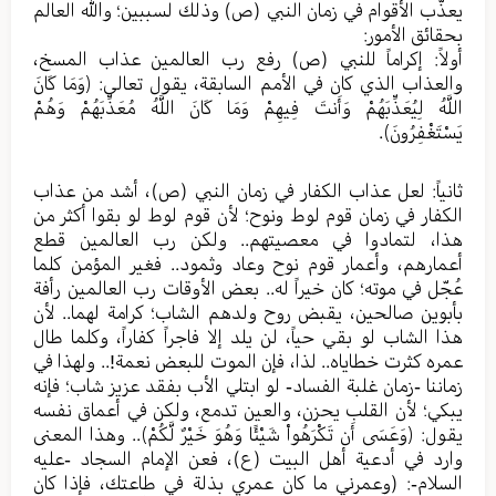
يعذّب الأقوام في زمان النبي (ص) وذلك لسببين؛ والله العالم
بحقائق الأمور:
أولاً: إكراماً للنبي (ص) رفع رب العالمين عذاب المسخ،
والعذاب الذي كان في الأمم السابقة، يقول تعالى: ﴿وَمَا كَانَ
اللَّهُ لِيُعَذِّبَهُمْ وَأَنتَ فِيهِمْ وَمَا كَانَ اللَّهُ مُعَذِّبَهُمْ وَهُمْ
يَسْتَغْفِرُونَ﴾.
ثانياً: لعل عذاب الكفار في زمان النبي (ص)، أشد من عذاب
الكفار في زمان قوم لوط ونوح؛ لأن قوم لوط لو بقوا أكثر من
هذا، لتمادوا في معصيتهم.. ولكن رب العالمين قطع
أعمارهم، وأعمار قوم نوح وعاد وثمود.. فغير المؤمن كلما
عُجّل في موته؛ كان خيراً له.. بعض الأوقات رب العالمين رأفة
بأبوين صالحين، يقبض روح ولدهم الشاب؛ كرامة لهما.. لأن
هذا الشاب لو بقي حياً، لن يلد إلا فاجراً كفاراً، وكلما طال
عمره كثرت خطاياه.. لذا، فإن الموت للبعض نعمة!.. ولهذا في
زماننا -زمان غلبة الفساد- لو ابتلي الأب بفقد عزيز شاب؛ فإنه
يبكي؛ لأن القلب يحزن، والعين تدمع، ولكن في أعماق نفسه
يقول: ﴿وَعَسَى أَن تَكْرَهُواْ شَيْئًا وَهُوَ خَيْرٌ لَّكُمْ﴾.. وهذا المعنى
وارد في أدعية أهل البيت (ع)، فعن الإمام السجاد -عليه
السلام-: (وعمرني ما كان عمري بذلة في طاعتك، فإذا كان