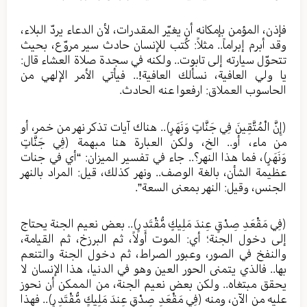
فإذن، المؤمن بإمكانه أن يغيّر المقدرات، لأن الدعاء يردّ البلاء،
وقد أبرم إبراماً.. مثلاً: كُتب للإنسان حادث سير مروّع، بحيث
تتحوّل سيارته إلى تابوت.. ولكنه في سجدة صلاة العشاء قال:
يا ولي العافية، نسألك العافية!.. فيأتي الأمر الإلهي من
الحاسوب العملاق: ارفعوا عنه الحادث.
﴿إِنَّ الْمُتَّقِينَ فِي جَنَّاتٍ وَنَهَرٍ﴾.. هناك آيات تذكر نهر من خمر، أو
من ماء، أو.. الخ، ولكن العبارة هنا مبهمة ﴿فِي جَنَّاتٍ
وَنَهَرٍ﴾، فما هذا النهر؟.. جاء في تفسير الميزان: “أي في جنات
عظيمة الشأن، بالغة الوصف.. ونهر كذلك، قيل: المراد بالنهر
الجنس، وقيل: النهر بمعنى السعة”.
﴿فِي مَقْعَدِ صِدْقٍ عِندَ مَلِيكٍ مُّقْتَدِرٍ﴾.. بعض نعيم الجنة يحتاج
إلى دخول الجنة؛ أي: الموت أولاً، ثم البرزخ، ثم القيامة،
والنفخ في الصور، وعبور الصراط، ثم دخول الجنة والتنعم
بها.. فالذي يتمنى الحور العين وهو في الدنيا، هذا الإنسان لا
يحقق مبتغاه.. ولكن بعض نعيم الجنة، من الممكن أن نحوز
عليه من الآن، ومنه ﴿فِي مَقْعَدِ صِدْقٍ عِندَ مَلِيكٍ مُّقْتَدِرٍ﴾.. فهذا