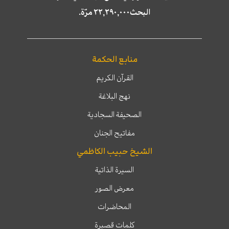
البحث٢٢,٢٩٠,٠٠٠ مرّة.
منابع الحكمة
القرآن الكريم
نهج البلاغة
الصحيفة السجادية
مفاتيح الجنان
الشيخ حبيب الكاظمي
السيرة الذاتية
معرض الصور
المحاضرات
كلمات قصيرة