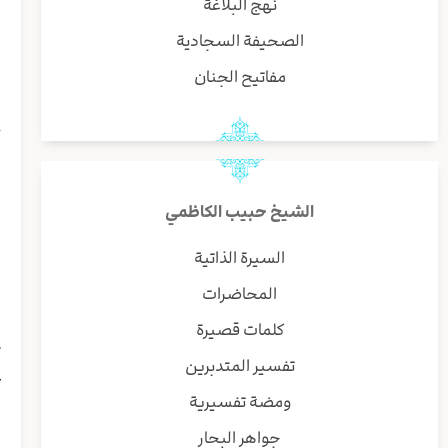
نهج البلاغة
ب
الصحيفة السجادية
و
مفاتيح الجنان
ح
ا
و
ب
الشيخ حبيب الكاظمي
و
ا
السيرة الذاتية
المحاضرات
ا
و
كلمات قصيرة
ث
تفسير المتدبرين
ع
ا
ومضة تفسيرية
ا
جواهر البحار
أ