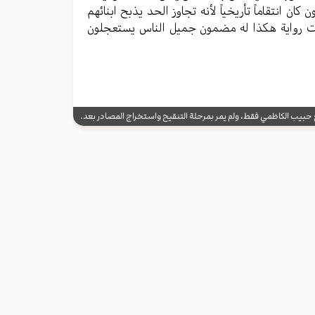
ن انتقاماً تأريخياً لأنه تجاوز الحد يذبح ابنائهم
يت رواية هكذا له مضمون جميل الناس يستعجلون
يب الكاظمي فقط، ولم يمر بمرحلة التنقيح واستخراج المصادر بعد.