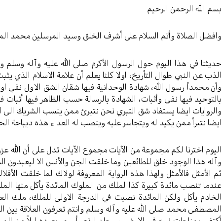
سم الله الرحمن الرحيم
افضل الصلاة وأتم السلام على أشرف الخلق وسيد المرسلين محمد الم
ديثنا في هذا اليوم حول الرسول الأكرم صلى الله عليه وآله وسلم وم
لذب عن النبي طوال التأريخ، اولا كلنا يعلم أن علامة الاسلام الذي يثبت 
أن محمداً رسول الله، شهادة الوحدانية فيها شقان الشق الاول نفي اوله
التوحيد فيها نفي وأثبات، الشهادة بالرسالة حسب الظاهر فيها أثبات ف
الروايات ايضا يستفاد شق التبري نحن نتبرئ ممن ينسب الشريك الى الله
يضا نتبرأ ممن يكيد له ويتجاسر عليه وينصب له العداء هذه ديباجة ال
ليوم اخترنا لكم مجموعة من الآيات مجموع الآيات تدل على أن الله ع
آله هذا الوجود خلق للطائعين وما خلقت الجن والأنس الا ليعبدون الذي
م الأمثل فالأمثل ولهذا هذه الرواية المعروفة لولاك لما خلقت الأفلاك
ندما تنصب مائدة كبيرة كذا لملك من الملوك المائدة يأكل منها الم
لخادم يأكل ولكن المائدة نصبت في الدرجة الاولى للملك، ملك العبا
لمصطفى محمد صلى الله عليه وآله وسلم وانتم تعرفون العلاقة بين النب
كتفى بمناجات نبيه في الارض، سبحان الذي أسرى بعبده ليلاً من الم