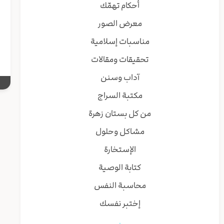
أحكام تهمّك
ف
و
معرض الصور
ه
مناسبات إسلامية
تحقيقات ومقالات
آداب وسنن
مكتبة السراج
من كل بستان زهرة
مشاكل وحلول
الإستخارة
كتابة الوصية
محاسبة النفس
إختبر نفسك