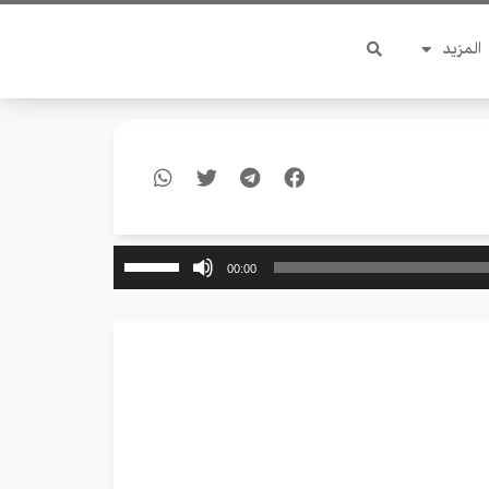
المزيد
استخدم
00:00
مفاتيح
الأسهم
أعلى/
أسفل
لزيادة
أو
خفض
مستوى