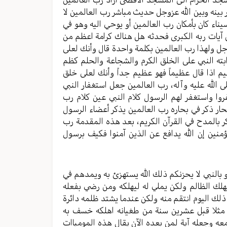
 بينه وبين الله عزوجل حديث مباشر رب العالمين لا
اء كان بأمكان رب العالمين أو يوحي اليه وهو في
من آيات ربه الكبرى فحدثه هل هناك كرامة اعظم من
عزوجل ولهذا رب العالمين بكلمة واحدة قال وأنك لعلى
ه النبي على الخلق الكرم والشجاعة والحلم كظم
 اذا قال عظيماً فهو عظيم جداً وأنك لعلى خلق
لله عليه وآله، رب العالمين جعل استغفار النبي
روا واستغفر لهم الرسول كلام النبي عين كلام رب
حار ذكر في بحاره رب العالمين يذكر أعضاء الرسول
كر بالمدح في القرآن الكريم، بعد هذه المقدمة رب
منين إن الله يدافع عن الذين آمنوا فكيف برسول
 أو بالنبي لا يحزنكم ذلك الله يستهزئ به ويمدهم في
يهلك الظالم ولكن يملي له ليهلكه ومن رضي بفعله
 ذلك اليوم انتقم منه ولكن عندما يشتد ظلمه دائرة
ن مثلا قبل عشرين سنة من طغيانه اهلكه خسف به
ه وجعله آية لمن بعده الآن يقال هذه المومياات