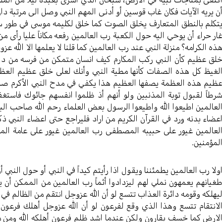
ن يريه الآيات فكان غاب قوسين أو أدنى المهم النبي وصل الى مرتبة دار
تكلم بالنطق المتعارف يخلق الصوت كما خلق لكليمه موسى في طور سين
ار حراء أن يوحي اليه حول الكعبة رب العالمين رفعه مكاناً عليا رأى 
ذه الكرامه؟ منزلة النبي عند رب العالمين كما قلنا لا يعلمها الا الله 
لق عظيم كأن النبي ركب المكارم كيف انسان متمكن من فرسه من دابت
لغيظ كل هذه الصفات كأنها مطية النبي وأنك لعلى خلق عظيم العظيم
ظيم هذه العظمة يصفها العظيم هذا يكفي في مدح النبي الأكرم صلى ا
رطاً لقبول توبة المذنبين ولو أنهم أذ ظلموا انفسهم جائوك فاستغف
لعالمين اطيعوا الله واطيعوا الرسول بعض العلماء رحم الله صاحب الب
عضاء بدنه ورد في القرآن الكريم من اراد فليراجع حتى اعضاء النبي ذ
لعالمين غيور على حبيبه المصطفى رب العالمين غيور على عامة المؤ
لمؤمنين.
ولا رب العالمين يطمئننا ويقول اذا رأيتم كيداً في النبي أو حول النبي
غيانهم يعمهون نملي لهم ليزدادوا أثماً رب العالمين من الممكن أن 
يهلكه وقومه دائرة العذاب تتسع لو أن الله عزوجل انتقم من الظالم في
لانتقام تتسع وهذا الذي وقع لفرعون لو أن الله عزوجل أهلك فرعو
لارض كما خسف بقارون ولكن عندما اشد ظلم فرعون أهلكه الله ومن مع