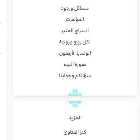
أ
مسائل وردود
ي
المؤلفات
غ
ه
السراج المنير
خ
لكل زوج وزوجة
ا
ع
الوصايا الأربعون
ش
صورة اليوم
ا
ا
سؤالكم وجوابنا
ا
ا
ا
ط
المزيد
ل
ا
كنز الفتاوىٰ
ا