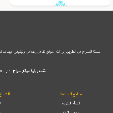
شبكة السراج في الطريق إلى الله؛ موقع ثقافي، إعلامي وتبليغي، يهدف ل
تمّت زيارة موقع سراج ٤,٨٠٠,٠٠٠ مرة خلال الستة أشهر الماضية، كما ظهر في نتائج البحث في محركات البحث٢٢,٢٩٠,٠٠٠ مرّة.
منابع الحكمة
الشيخ
القرآن الكريم
ا
نهج البلاغة
م