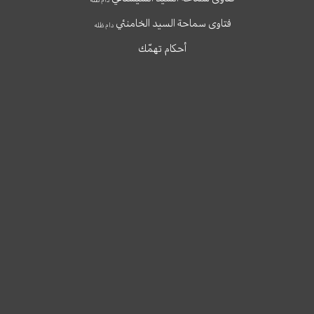
فتاوى سماحة السيد الخامنئي
دام ظله
أحكام تهمّك