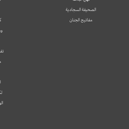
الصحيفة السجادية
مفاتيح الجنان
ك
وم
تفس
م
ا
لك
ال