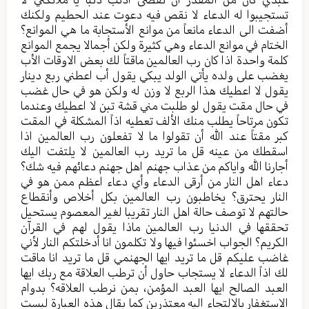
تستجيبوا له الدعاء لا نقص فيه دعوت عند الحطيم ولكنك
أضفت الى الدعاء مانعاً من موانع الأستجابة ما هي الموانع؟
الختام في موانع الدعاء وهي كثيرة ولكن أجمالا يجمع الموانع
كلمة واحدة اذا كان رب العالمين ماقتاً لك بعض الاوقات الأب
يغضب على ولده يأتي الولد يبكي يقول أب اعطني ربع دينار
يقول لا اعطيك هذا الربع لا وزن له ولكن هو في حال غضب
في حال مقت يقول لو طلبت مني قشة تبن لا اعطيك وعندما
تكون مرتاحاً يطلب منك الألف تعطيه اذاً المشكلة في المقت
كبر مقتاً عند الله أن تقولوا ما لا تفعلون رب العالمين اذا
اسقطك من عينه قل ما تريد رب العالمين لا يلتفت اليك
أجارنا الله واياكم من عذاب جهنم اهل جهنم دعائهم فيه شك؟
دعاء اهل النار من أرقى الدعاء وأي دعاء اعظم ممن هو في
النار يحترق؟ يخاطبون رب العالمين بكل أخلاص وأنقطاع
حالتهم لا توصف حالة اهل النار تقريبا لغير المعصوم يستحيل
تحققها في الدنيا رب العالمين ماذا يقول لهم في القرآن
الكريم؟ الجواب اخسئوا فيها ولا تكلمون انا أدخلتكم النار لأني
غاضب عليكم قل ما تريد ايها الجهنمي قل ما تريد انا ماقت
لك اذاً الدعاء لا يستجاب حاول أن ترطب العلاقة مع ربك ايها
العبد الصالح ايها العبد المؤمن، بمن نرطب العلاقه؟ بدوام
الاستغفار بالالتجاء اليه معتذرين كما يقال هذه العبارة ليست