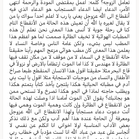
تعامل الزوجه؟ كلمه: اعمل بمقتضى المودة والرحمة انتهى
الأمر، الدعاء ايضا الدعاء المستجاب هو الدعاء الذي فيه
أنقطاع الى الله عزوجل يعني يا رب لا اعلم احداً سواك يا من
لا يقال لغيره يا الله أن تعيش هذه الحالة من الأنقطاع التام
كنا في رحلة جوية لا أنسى هذا المعنى نحن نعلم أن هذه
المطبات الهوائية لا تخيف الطائرة صممت لما هو اعظم هذا
المطب ليس بشيء، ولكن عامة الناس وخاصة النساء لا
يعلمن هذا المعنى كان مطب هوائي مزعج المهم رأينا حقيقتاً
حالة الأنقطاع في السماء لا من موقف لا من مكان تقف فيها
الطائرة لا مهندس لا كذا اما الموت ارتطاماً بالارض أو نزولاً في
قاع البحر مثلا حقيقتا اقول هذا الانسان المنقطع طبعا صراخ
الأطفال والنساء من موجبات الاستجابة مثلا اقول يا ليت بني
آدم في مطباته الحياتية هكذا يلتجئ يأخذ كتاباً يتمتم هكذا
ويطلب حاجته لماذا في الجو هكذا تصرخ ولا تستحي ممن
هو بجانبك؟ يقول الآن الموت أمامنا اذا وصلت لهذه الحالة
من الانقطاع في الطائرة وإن كانت وهمية الموت وهمي فيها
أنت دعوت دعاء مستجاباً ولهذا الانقطاع الى الله عزوجل
ومعرفة أن الحاجة عنده هذا أهم أدب ولكن مع ذلك نذكر
بعض الآداب المناسبة اولا اخواني انا اتكلم عن نفسي لا
أتجاسر على عبد من عباد الله انا لست مؤدباً في خطاب ربي
خذها من اليوم درساً ثابتا لا تقل اللهم الا وأنت في هيئة لا