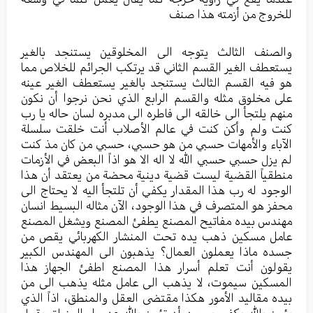
للخروج من أزمته هذا صنف
والصنف الثالث يتوجه الى المخلوقين يستنجد بالغير
يستعطف الغير القسم الثاني قد يرتكب الجرائم للخلاص مما
هو فيه القسم الثالث يستنجد بالغير يستعطف الغير عينه
على مخلوق مثله والقسم الرابع الذي نحن نرجوا أن نكون
منهم يلتجأ الى خالقه الى فاطره الى مدبره لسان حاله يا رب
كنت ولم وأكن كنت في عالم الأصلاب أنت خلقت سلسلة
الآباء والأمهات حسبي من هو حسبي، حسبي من كان مذ كنت
لم يزل حسبي حسبي الله لا اله الا هو اذاً البعض في الأزمات
منطقياً القضية ليست قضية دينية محضة من يعتقد أن هذا
الوجود له رب هذا المقدار يكفي أن تلتجأ اليه لا يحتاج الى
محفز هو المتصرف في هذا الوجود، الآن مثاله البسيط انسان
مهندس بيده مفاتيح المصنع يطفئ المصنع ويشغل المصنع
عامل مسكين ذهب يده تحت المنشار الكهربائي يقص من
جسده ماذا يعملون العمال؟ يذهبون الى المهندس الكبير
يقولون أنت تعلم أسرار هذا المصنع اطفئ الجهاز هذا
المسكين سيموت، لا يذهب الى عامل مثله يذهب الى من
بيده مقاليد الأمور هكذا مقتضى العقل والمنطق، اذاً الذي
يؤمن بالله يكفي بمجرد أن تؤمن بالله عزوجل المنطق يقول