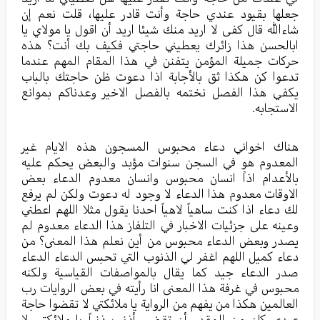
جعلها بقيود عندي حاجة وأنت قادر عليها، قلت نعم إن
شاءالله قال كفى لا اريد منك شيئا اريد أن اقول يا مولاي يا
ابالحسن هذا زائرك يعطيني حاجتي فكيف بك أنت؟ هذه
حركات جميلة المؤمن يتفنن في هذا المقام المهم عندما
تدعوا كن هكذا ثق بالأجابة اذا دعوت ظن حاجتك بالباب
يكفي هذا الفصل نختمه بالفصل الاخير وعدناكم بموانع
الاستجابه.
هناك اخواني دعاء محبوس المسجون هذه الايام غير
المعدوم هو في السجن سنوات مؤبد والبعض يحكم عليه
بالأعدام اذاً انسان محبوس وانسان معدوم الدعاء بعض
الاوقات معدوم هذا الدعاء لا وجود له دعوت ولكن لم يرفع
لك دعاء اذا كنت ساهياً لاهياً احدنا يقول مثلا اللهم اعطني
وعينه على جزئيات الاخبار في التلفاز هذا الدعاء معدوم لم
يصدر وبعض الدعاء محبوس من أين نعلم هذا المعنى؟ من
دعاء كميل اللهم اغفر لي الذنوب التي تحبس الدعاء الدعاء
صدر الدعاء جيد كما يقال بالمواصفات القياسية ولكنه
محبوس في غرفة هذا المعنى انا رأيته في بعض الروايات رب
العالمين هكذا من يفهم من الرواية يا ملائكتي لا تقضوا حاجة
عبدي كان من المقدر أن تقضى أذنب ذنباً يا ملائكتي لا