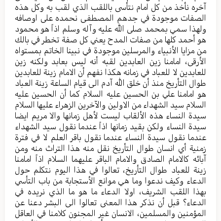
آخره نأخذ من كل امام نتأسى باللقب الذي لقب به وكل هذه
الصفات موجودة في جدهم المصطفى نحمده على اوصافه
ولهذا سمي بمحمد صلى الله عليه وآله وسلم اذاً هو محمود
هو أحمد كلها من صفات المدح يعني كل صفة تخطر في بالك
من مزايا الأنبياء والمرسلين موجودة في نبينا الخاتم بمستواه
الأرقى، امامنا زين العابدين لقبه أنه ليس بعابد ولكنه زين
للعابدين لا للعباد في زمانه هكذا نفهم أن الامام زينة للعابدين
طوال التأريخ منذ أن خلق الله آدم الى قيام الساعة زينة العباد
هو امامنا علي بن الحسين عليه السلام كما أن الحسين عليه
السلام سيد الشهداء من الاولين والآخرين الزهراء عليها السلام
سيدة النساء هذه الألقاب ليست لأهل زمانها والا مريم ايضا
سيدة النساء ولكن بقيد زمانها اذاً عندما نقول سيد الشهداء
عندما نقول سيدة النساء عندما نقول باقر العلم لا في فترة
زمنية أي انسان طوال التأريخ نقل منه هذا التراث منه ومن
آبائه كالامام الصادق والامام الباقر عليهما السلام اذاً امامنا
زينة للعباد طوال التأريخ، تعالوا في هذا اليوم نتكلم حول
الدعاء وكيف ندعوا وما هي موانع الأستجابة من باب التأسي
بهذا اللقب الشريف، اولا الدعاء ما هو ما الذي نريده في
الدعاء؟ قبل أن نذكر هذا المعنى تعالوا الى البشر دعنا عن
المؤمنين والمسلمين، الانسان غير المجنون كلامنا في العاقل