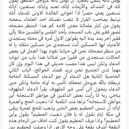
لك في الشدائد والأزمات اياك نعبد واياك نستعين، اياك
نستعين يعني حصراً اذاً اخواني الفائدة الاولى للدعاء أنك
ترتبط بصاحب القرار لا تتعب نفسك احد العلماء سمعته
يقول من كبار علمائنا معنى كلامه كم هذا المنظر مضحك
تصور فقير على باب المسجد يأخذ الفلس والفلسين مثلا يأتي
فقير آخر يمد يده اليه يقولون الاول أمره في محله يستجدي
الأغنياء ايها المسكين أنت تستجدي من مسكين مثلك يا له
من منظر مضحك نحن في حياتنا نقوم بهذا العمل في بعض
الحالات نستجدي من فقيرا من امثالنا هذا باب من ابواب
الدعاء ولكن ليس هذا مصب حديثي في هذا اليوم وإن كان
مهماً لدى الجميع نحن نريد قضاء الحوائج، الباب الثاني
الخاصية الثانية هل الدعاء أن جو الدعاء المسكنة الحاجة
تربطك بالله عزوجل تجعلك تأنس به اوله حاجة ولكن حين
الدعاء يتحول الى اُنس غير الملهوف يقرأ الدعاء الملهوف
يناجي ربه انا رأيت بعض الداعين في مواطن الاستجابة أين
مواطن الاستجابه؟ تراها عند الكعبة اذا ذهبت الحج والعمرة
اياك أن تنسى الحطيم بعض الناس يذهب للحج لعمرة يبقى
في مكة ايام تقول له يا فلان ذهبت الحطيم؟ يقول وأين
الحطيم؟ واذا عرف الحطيم يقول كنت اخاف من الزحام هذه
البقعة أشرف بقعة على وجه الارض اذا وصلت للحطيم بين