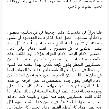
يومك وبأسمك وانا فيه ضيفك وجارك فأضفني وأجرني فأنك
تحب الضيافة والاجاره
قلنا مراراً في مناسبات الائمة جميعا في كل مناسبة معصوم
ولادةً أو استشهاداً افضل احياء لذكر ذلك المعصوم أن نتأسى
بصفته أن نتأسى بلقبه الذي يلقب به لو تأسيت بكل امام
بلقبه المتميز به كل معصوم له لقب الامام الباقر الامام
الصادق الامام الرضا الامام الجواد هؤلاء لهم القاب هذه
الألقاب منتسبة الى صفاتهم وذواتهم حتى الامامين
العسكريين البعض يقول كيف نتأسى بهذا اللقب هذا نسبة
الى محلة في سامراء أين الأنتاسب أين الأقتداء؟ الجواب ايضا
في بطن هذا اللقب لئن الامام ما الذي اخرجه من المدينة كان
الامام الهادي بجوار جده المصطفى ما الذي اخرجه الى هذه
البلدة التي دفن فيها الآن جهاده الحاكم كان يخاف على
وجوده فجعله تحت النظر في تلك المحلة في ذلك المكان اذاً
اتفاقا لقب العسكريين يفهم منه الثورة والقيامة ضد الحاكم
الجائر ومواجهة الطغاة هذا في ضمن هذا اللقب المهم لكل
امام لقبه الامام كان كاظم الغيظ الامام الحسن كان حليماً الى