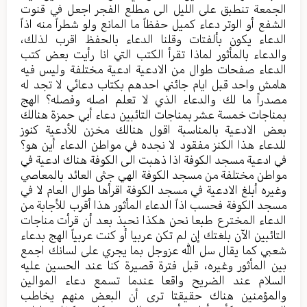
الجمعة تنطبق على الليل الى مطلع الفجر اجعل في قنوت
الشفع أو الوتر دعاء كميل حفظاً ما المانع ولو شطراً منه اذاً
الدعاء يكون بألفتات وقلنا الدعاء بالحفظ اقرب لذلك،
والدعاء بالمأثور لماذا تقرأ الكتب التي انا رأيت بعض كتب
الدعاء صفحات طوال من الادعية ادعية مختلفة وليس فيه
هامش واحد قبل ايام جائني احدهم بكتاب دعائي لا تجد له
مصدراً ما لك والدعاء الذي لا تعلم اصله وفصله؟ الهج
بمناجات خمسة عشر بمناجات التائبين دعاء أبي حمزة هنالك
بعض الادعية بالمناسبة اقول هنالك مخزن للأدعية كنوز
للدعاء هذا الكنز مفقود لا نجده في مواطن الدعاء أين هو؟
في ادعية مسجد الكوفة اذا ذهبت الى الكوفة هناك ادعية في
مواطن مختلفة من مسجد الكوفة الهي جثى العائد بالمعاصي
وغيره أبلغ الادعية في مسجد الكوفة اقرأها طوال العام لا في
مسجد الكوفة فحسب اذاً الدعاء المأثور هذا أقرب للأجابة من
الدعاء المخترع طبعا نحن هكذا نحبذ بعد أن قرأت مناجات
التائبين الآن بلغتك إن لم تكن عربيا أو كنت عربياً الهج بدعاء
شعبي كما يقال سل الله عزوجل بما يجري على لسانك اجمع
بين المأثور وغيره، قبل فترة قصيرة كنا عند الحسين عليه
السلام عند الضريح واقعا عندما تسمع دعاء الموالين
والمؤمنين هناك حقيقتا ترى أن البعض منهم يخاطب