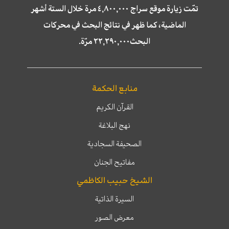
تمّت زيارة موقع سراج ٤,٨٠٠,٠٠٠ مرة خلال الستة أشهر
الماضية، كما ظهر في نتائج البحث في محركات
البحث٢٢,٢٩٠,٠٠٠ مرّة.
منابع الحكمة
القرآن الكريم
نهج البلاغة
الصحيفة السجادية
مفاتيح الجنان
الشيخ حبيب الكاظمي
السيرة الذاتية
معرض الصور