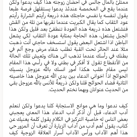
ممتلئ بالمال جالس في احضان زوجته هذا كيف يدعوا ولكن
عندما يقع في المخمصة عندئذ يدعوا يستقلهل فرصة طبعا
يقول لنفسه يا نفسي حاجتك هذه ذريعة رأيتم الشرارة رأيتم
عود الثقاب كما يقال الكبريت عندما نقربها من تلة من القش
فتشتعل هذه ذريعة هذه العودة تنطفئ بعد قليل ولكن هذا
الجبل يشتعل، هذه الحاجة بمثابة عودة الثقاب لكي يشعل
الباطن اذا اشتعل البعض يقول استسخف حاجتي أنت ذهبت
مثلا عند الحائر تحت القبة تطلب شفاء مرض وجع ألم في
بطنك في رأسك عندما تذهب الى هناك وتعيش تلك الحالة
من الأنقطاع تقول لا أفكر في بطني ولا في رأسي هذا المقام
ليس مقام طلب هكذا أمور انسك بالله عزوجل ينسيك
الحوائج اذاً اخواني الدعاء بين يدي الله عزوجل هذا خاصيته
الثانية قضاء الحوائج قلنا ولكن ذريعةٌ للأنس بالله عزوجل بقي
من الحديث عنوانان وبهما نختم الحديث.
كيف ندعوا وما هي موانع الاستجابة كلنا يدعوا ولكن لنعلم
أدب الدعاء، قبل أن أذكر أدب الدعاء هذا المعنى يعجبني
بعض الناس له خاصية التركيز في الكلام يقول كلمة يغنيك عن
كتاب، يقول أهم أدب من آداب الزيارة أن تعرف أن المزور حي
هذا أهم الآداب ورأس الآداب أسرار العلاقة الزوجية كيف