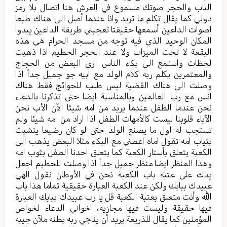
الباب والحجر صوتك مسموع في العرش هنا اتصال بلا رمز
دولي كما يقال تكلم ما تريد وانا عندما أصل الى هناك طبعا
اصوات الداعين أسمعها حقيقتا تعجبني طريقة الداعين يبدوا
المكان الوحيد الذي فيه توجه من مسجد الحرام هي هذه
البقعة لا تحت الميزاب ولا عند الحجر الحطيم اذا ذهبت
لحظات واستمع الى بكاء الناس ارى البعض من الحجاج
والمعتمرين يكلم ربه كلام الولد مع ابيه جو جميل جداً اذا
وصلت الى هناك القضية ليس طلب للحوائج فقط هناك
انس مع رب العالمين وبالمناسبة ايضا حتى تذكرنا بالدعاء
نحن عندما الطفل عندما يريد من امه شيئا الآن الأب نحن
الآباء قلوبنا ليست كالأمهات الطفل اذا اراد من امه شيئا ولم
تستجب له اول ما يصنع الولد حتى لو كان رضيعا يتشبث
بثياب امه تقول اماه اعطني مع البكاء مثلا البعض يذهب الى
الكعبة يتعلق بأستار الكعبة كما يتعلق احدنا الطفل بثوب امه
وهذا المنظر ايضا منظر جميل جداً اذا وصلت للحطيم اجعل
يدك على عتبة باب الكعبة نحن في الأوطان نقول الهي
عبيدك ببابك ولكن عند الكعبة العبارة حقيقية تماما هذا باب
الله وأنت متعلق بعتبة الكعبة قل يا رب عبيدك ببابك العبارة
فيها حقيقة وليست فيها مجازيه، اخواني الدعاء لخواص
المؤمنين كما يقال للذريعة يريد أن يناجي ربه بطنه ملآن جيبه