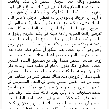
المعصوم وكأنه أمامه أعجبني البعض كان هكذا يخاطب
الحسين عليه السلام واقعا أثر في في ذلك الموقف كان يقول
يعني يا اباعبدالله اسالك كذا وكذا ولكن لا اريد أن أشق عليك
لا أريد أن احرجك يا مولاي إن لم تعطني حاجتي لا بأس انا لا
اطالبك بشيء يتكلم مع الامام بكل أريحية وكأنه جالس في
الضريح يعني انا اطلب ولا أثقل عليك بالطلب ثم كان يشم
تعرفون رائحة الضريح رائحة طيبة كان يشم الضريح ويقول ما
اطيب رائحتك لا يقول رائحة الضريح يقول أنت ما اطيب
رائحتك ويتكلم مع الامام كأنه يغازل حبيباً له المهم ارجع
واقول من آداب الدعاء بعد المأثور أن تتكلم هكذا بكلام هذا
المعنى من باب الطريف بعض الشباب مثلا يطلب زيجة يطلب
زوجة صالحة البعض هكذا ايضا من مصاديق الدعاء الشعبي
الدعاء الفطري مثلا يقول للأمام لو طلب منك ولدك علي
الأكبر أن تزوجه اما كنت تستجيب له وانا ولدك المعنوي
اطلب منك أن تزوجني مثلا هناك قصص تنقل من مشاهد اهل
البيت من هذا القبيل البعض يتفنن في الدعاء المسترسل في
الدعاء الفطري والمجرب أن من يدعوا بهذه الطريقة من
الدعاء مستجاب له لا بأس بطرفة ثالثة كنت عند الرضا عليه
السلام انقل لكم هكذا التفنن في الدعاء احد الطلبة احد
العلماء في سحن الرضا عليه السلام قال لي يا فلان إن كانت
لي عندك من حاجة وأنت تقدر عليها هل تعطيني ما اريد