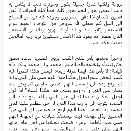
برواية ولكنها عبارة جميلة يقول وجودك ذنب لا يقاس به
ذنب البعض يقول للغير يقول كلك خطأ كلك أنحراف لا فعل
فعلين الانسان اذا دقق النظر يرى وجوده كله عيباً من الصباح
الى الليل كم تعطي لله عزوجل من التوجه، المهم دوام
الاستغفار وثانيا اياك واياك أن تستهزئ بربك في الاستغفار
الذي يعصي ثم يعود هذا الانسان مستهزئ بربه رب العالمين
يمقت هكذا عبد.
واخيراً نختمها بأمر يفتح القلب يريح النفس؛ الدعاء معلق
حتى تبتدأه وتختمه بالصلاة على محمد وآل محمد ولكن بأية
كيفية؟ لا بأس هذا ايضا طرفة رابعه: البعض هكذا انظروا اليه
كيف البعض يدعوا يقول هكذا مثلا اللهم صلي على النبي وآله
ثم يرفع يده الى السماء اللهم اعطني حاجتي ثم ينزل يده
يصلي على النبي وآله وهو يمشي هذا هكذا الدعاء؟ انا اقول
اجعل العكس عندما تصلي على النبي وآله ارفع يدك الى
السماء بتوجه قل يا رب هذا النبي له حق عظيم علينا فدى
بنفسه وذريته من أجلنا اللهم ارفع درجته من آل النبي من؟
الحسين بذل مهجته فيك ليستنقذ عبادك من الجهالة اللهم
صلي عليه فاطمة الزهراء ضحت بحياتها من أجل امام زمانها
اللهم صلي عليها يا رب اميرالمؤمنين صبر وفي العين قذى