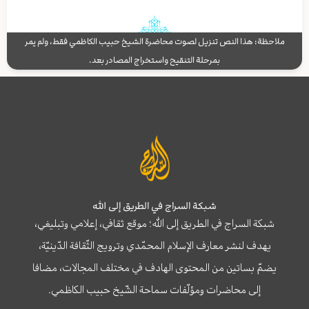
ملاحظة: هذا النص تنزيل لصوت محاضرة الشيخ حبيب الكاظمي فقط، ولم يمر
بمرحلة التنقيح واستخراج المصادر بعد.
شبكة السراج في الطريق إلى الله
شبكة السراج في الطريق إلى الله؛ موقع ثقافي، إعلامي وتبليغي،
يهدف لنشر معارف الإسلام المحمّدي وترويج الثّقافة الدّينيّة،
يضمّ بساتين من المحتوى الهادف في مختلف المجالات، مضافا
إلى محاضرات ومؤلّفات سماحة الشّيخ حبيب الكاظمي.