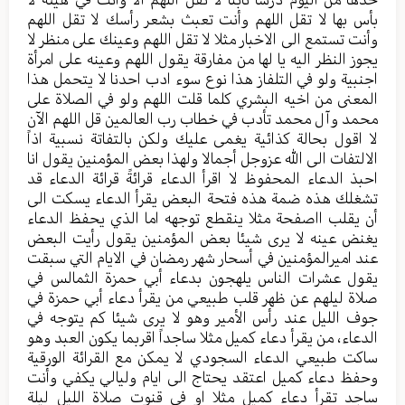
بأس بها لا تقل اللهم وأنت تعبث بشعر رأسك لا تقل اللهم
وأنت تستمع الى الاخبار مثلا لا تقل اللهم وعينك على منظر لا
يجوز النظر اليه يا لها من مفارقة يقول اللهم وعينه على امرأة
اجنبية ولو في التلفاز هذا نوع سوء ادب احدنا لا يتحمل هذا
المعنى من اخيه البشري كلما قلت اللهم ولو في الصلاة على
محمد وآل محمد تأدب في خطاب رب العالمين قل اللهم الآن
لا اقول بحالة كذائية يغمى عليك ولكن بالتفاتة نسبية اذاً
الالتفات الى الله عزوجل أجمالا ولهذا بعض المؤمنين يقول انا
احبذ الدعاء المحفوظ لا اقرأ الدعاء قرائةً قرائة الدعاء قد
تشغلك هذه ضمة هذه فتحة البعض يقرأ الدعاء يسكت الى
أن يقلب ااصفحة مثلا ينقطع توجهه اما الذي يحفظ الدعاء
يغنض عينه لا يرى شيئا بعض المؤمنين يقول رأيت البعض
عند اميرالمؤمنين في أسحار شهر رمضان في الايام التي سبقت
يقول عشرات الناس يلهجون بدعاء أبي حمزة الثمالس في
صلاة ليلهم عن ظهر قلب طبيعي من يقرأ دعاء أبي حمزة في
جوف الليل عند رأس الأمير وهو لا يرى شيئا كم يتوجه في
الدعاء، من يقرأ دعاء كميل مثلا ساجداً اقربما يكون العبد وهو
ساكت طبيعي الدعاء السجودي لا يمكن مع القرائة الورقية
وحفظ دعاء كميل اعتقد يحتاج الى ايام وليالي يكفي وأنت
ساجد تقرأ دعاء كميل مثلا او في قنوت صلاة الليل ليلة