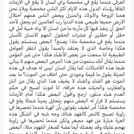
العرفي عندما يقع في مخمصة وأي انسان لا يقع في الأزمات
اتفاقا رؤساء الدول هذه الايام اكثر الناس مخمصةً وبلاءً نحن
همنا الزوجة والاولاد والمنزل وبعض الناس همهم أحتلال
الارض جميعا طبيعي هذه الدنيا رب العالمين لم يجعل لأحد
الحق أن ينفذ فيها كل مآربه ما من انسان الا وله خيبة أمل في
حقل أو حقلين أو عشرات الحقول المهم الانسان كأنسان
عندما يقع في مخمصة ماذا يصنع؟ البعض يستسلم يقول
هكذا وخاصة الذي لا يعتقد بالمبدأ يقول انتظر العوامل
الطبيعية انا سمعت من بعض الأطباء هكذا حتى غير المؤمن
عندما يقال أنك ستموت من هذا المرض البعض منهم لا يبالي
طبعا هذه اللامبالات كما يقال انسان ليس له هدف في هذه
الحياة يقول ما قيمة وجودي حتى اخاف من الموت؟ ما بعد
الموت هو الفناء والفناء لا يخيف هذا الذي يقال من النار
والعقارب والحيات هذه خرافه، انا اموت اصبح في حكم
العدم هباء منثور، ارجع واقول البعض هكذا أمام الأزمات
يستسلم لا قرار له البعض منهم يتحايل يميناً شمالا يقع في
مخمصة هكذا أمر لطيف يقولون بأن الهرة عندما تحصرها في
زاوية تصبح كالنمر كالفهد هناك وجه شبه في الشكل هذه
العرة عبارة عن فهد مصغر ولكن عندما تحصرها في زاوية
يهجم عليك وقد يعضك أيما عضة كصغار الفهود مثلا، البعض
عندما يقع في زاوية حرجة كما يقال يعمل كلما في وسعه