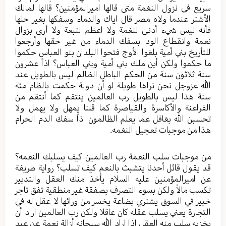
سريع في نزول النغمة متى قالها اميرالمؤمنين؟ قالها لمالك
الأشتر عندما ولاه مصر قال اياك والدماء وسفكها بغير حلها
فأنه ليس شيء أدنى لنغمة ولا اعظم لتبعة ولا أرى بزوال
نعمة وانقطاع الود بسفك الدماء من غير حقها وأرجعوا
للتأريخ بني أمية بلغوا الأوج فتحوا البلدان بنو العباس حكموا
ما حكموا ولكن أين ملك بني أمية وبني العباس؟ اذاً عشرون
سنة ثلاثون سنة من الحكم الباطل الظالم ليس بالطويل عند
الله عزوجل نحن نراها طويلة لو أن دولة حكمت بالظام مئة
سنة هذا ليس بالطويل رب العالمين ينتقم كما أنتقم من
الفراعنة والأكاسرة والقياصرة كما قلنا يمهل ولا يهمل ولا
تحسبن الله بغافل عما يعلم الظالمون اذاً سفك الدم الحرام
هذا من موجبات تعجيل النغمه.
من موجبات سلب النعمة رب العالمين كيف يسلبك النعمه؟
قد يقول قائل أحدنا يتشبث بالنعم كيف تسلب؟ رواية طريفة
عن اميرالمؤمنين عليه السلام يأخذ منك العقل والتدبير
تكسب مالاً ولكن بسوء التصرف بصفقة غير منطقية تفق تاجر
خبير في السوق يشتري بضاعة يخسر من ورائها لا عقل له في
التجارة يعني يسلب عقله كان عاقلا ولكن رب العالمين اراد أن
يخزيه سلب منه العقل اذا اراد الله سبحانه أزالة نعمة عن عبد