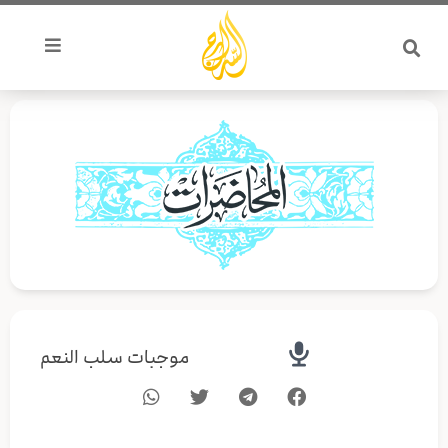
خطي
لى
لمحتوى
موجبات سلب النعم