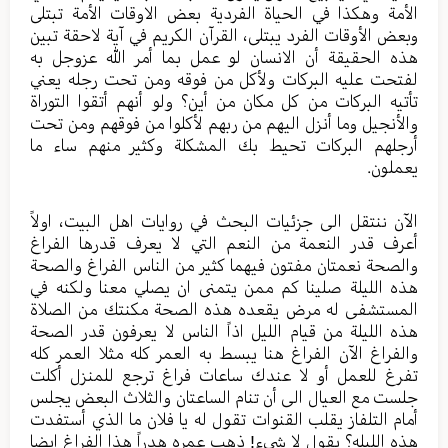
الأمة وهكذا في الحياة الفردية بعض الاوقات الأمة تبتلى
وبعض الأوقات الفرد يبتلى، القرآن الكريم في آية لاحقة تبين
هذه الحقيقة أن الانسان لو عمل بما أمر الله عزوجل به
لفتحت عليه البركات ولأكل من فوقه ومن تحت رجله يعني
تأتيه البركات من كل مكان من أين؟ ولو أنهم أتقوا التوراة
والأنجيل وما أنزل اليهم من ربهم لأكلوا من فوقهم ومن تحت
أرجلهم البركات تحيط بك المشكلة وكثير منهم ساء ما
يعملون.
الآن ننتقل الى جزئيات البحث في روايات اهل البيت، اولاً
أعرف قدر النعمة من النعم التي لا يعرف قدرها الفراغ
والصحة نعمتان مفتون فيهما كثير من الناس الفراغ والصحة
هذه الليلة صلينا كم ممن يتمنى ان يصلي معنا ولكنه في
المستشفى له مرض يقعده هذه الصحة مكنتك من الصلاة
هذه الليلة من قيام الليل اذاً الناس لا يعرفون قدر الصحة
والفراغ الآن الفراغ هنا يبسط به العمر كله مثلا العمر كله
تفرغ للعمل أو لا عندك ساعات فراغ ترجع للمنزل أكلت
جلست مع العيال الى أن تنام الساعتان والثلاث البعض يجلس
أمام التلفاز يقلب القنوات تقول له يا فلان ما الذي أستفدت
هذه الليله؟ يقول لا شيء! ذهب عمره هدراً هذا الفراغ ايضا