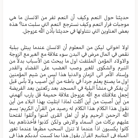
حديثنا حول النعم وكيف أن النعم تفر من الانسان ما هي
موجبات فرار النعم وكيف نسترجع النعم التي سلبت منا؟ هذه
بعض العناوين التي نتناولها في حديثنا بأذن الله عزوجل.
اولا اخواني ليكن من المعلوم أن الانسان عندما يبتلى ببلبة
نقص في المال مرض في البدن سوء علاقة مع الغير مع الزوجة
والاولاد المؤمن الملتفت اول ما يبحث عن الأسباب بدلاً من
التبرم والشكوى للغير وصب الغضب على القضاء والقدر
وإسناد الأمر الى الزمان والدنيا هذا ليس من شيم المؤمنين
اول ما يصنع يعلم جرداً في باطنه من أين أصيب ولا بأس قبل
أن يفكر في منشأ البلية في المسجد بعد ركعتين بعد الفريضة
إجعل علاقتك مع الله عزوجل علاقة حميمة قل يارب ألهمني
من أين أصبت من أين أكلت لماذا ابتليت بهذا البلاء من أين
نقول هذا الكلام هذا الكلام له رصيد من القرآن الكريم؛ بسم
الله الرحمن الرحيم ولو أن اهل القرى آمنوا وأتقوا لفتحنا
عليهم بركات من السماء والارض ولكن كذبوا فأخذناهم بما
كانوا يكسبون اذاً عندما لا تنزل السحب مطرها عندما تغور
المياه في الينابيع القرآن يقول هذا بما كسبت أيديكم هذا في