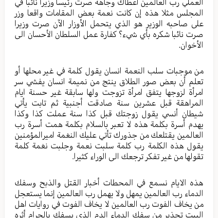
العملي رب العالمين أعطاك وجاهة صرت رئيساً وزيراً نائبا في
المجلس مثلا هذه إن كانت نعمة بعض المقامات واقعا وزر
على صاحبه الوزير هو الذي يتحمل الأوزار الآن صرت وزيرا
صرت نائبا شكره بأي شيء؟ كفارة عمل السلطان الأحسان الى
الأخوان.
من موجبات سلب النعمة انسان يقول كلمة في غير محلها أو
تعلم أن بعض صور الطلاق ينتج من نميمة انسان يفشي سر
امرأة لزوجها يتفق امرأة تزوجت ولها سابقة غير حسنة ايام
المراهقة قبل عشرين سنة صادقت أجنبية ثم تابت يأتي
شيطان أنسي يقول زوجتك قبل كذا سنة عملت كذا وكذا
يهدم أسرة بكلمة هذه لا تعبر بالسلام بكلمة همت أسرة رب
العالمين يقتلعك من جذورك تأتي عليك النغمة اميرالمؤمنين
يقول هذه الكلمة رب كلمة سلبت نعمة وجلبت نغمة كلمة
تقولها من غير تفكر ترجعك الى الوراء كثيرا.
هذه الايام نسمع في المحطات أخبار القتل والذبح وسفك
الدماء رب العالمين يمهل ولا يهمل رب العالمين إنما يستعجل
من يخاف الفوت رب العالمين لا يخاف الفوت في روايات اهل
البيت تحذير من سفك الدماء الدم الذي يسفك بالحرام أثره