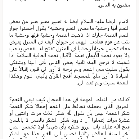
مفتون به الناس.
الامام الرضا عليه السلام ايضا له تعبير معبر يعبر عن بعض
النعم أنها وحشية ما معنى النعم وحشيه؟ يقول أحسنوا جوار
النعم النعمة جارك اذا ذهبت النعمة وحشية فإنها وحشية ما
نئت عن قوم فعادت اليهم، مر حيوان أليف في المنزل يعيش
معك تحبس حيواناً وحشياً في المنزل تفتح له القفص يذهب
ولا يعود نعمة الأيمان نعمة الأقبال نعمة العافية السلامة اذا
ذهبت لا ترجع اليك ثانية بعض الناس يأتي الينا ويشتكي
يقول سلبت مني النعم ولم ترجع لا أرى في قلبي إقبالاً على
العبادة لا أرى ملياً للمسجد أفتح القرآن يأتيني النوم وهكذا
النعمة سلبت ولم تعد الي.
كذلك من النقاط المهمة في هذا المجال كيف نبقي النعم؟
الطريق الذي يجعلك تحافظ على النعم إجمالا شكر النعمة
شكر النعمة ليس بأن تقول لله شكرا ثلاث مرات وانتهى أو
عشرة مرات إعملوا آل داوود شكرا الشكر بالعمل لا باللسان
فتح الله عليك باب الرزق شكره بأي شيء؟ اولا تخمس المال
آخر السنة الفائض وثانيا تحسن الى الغير هذا هو الشكر