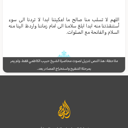
اللهم لا تسلب منا صالح ما اعكيتنا ابدا لا تردنا الى سوء
أستنقذتنا منه ابدا ابلغ سلامنا الى امام زماننا واردظ الينا منه
السلام والفانحة مع الصلوات.
ملاحظة: هذا النص تنزيل لصوت محاضرة الشيخ حبيب الكاظمي فقط، ولم يمر
بمرحلة التنقيح واستخراج المصادر بعد.