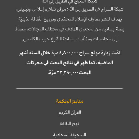
شبكة السراج في الطريق إلى الله
شبكة السراج في الطريق إلى الله؛ موقع ثقافي، إعلامي وتبليغي،
يهدف لنشر معارف الإسلام المحمّدي وترويج الثّقافة الدّينيّة،
يضمّ بساتين من المحتوى الهادف في مختلف المجالات، مضافا
إلى محاضرات ومؤلّفات سماحة الشّيخ حبيب الكاظمي.
تمّت زيارة موقع سراج ٤,٨٠٠,٠٠٠ مرة خلال الستة أشهر
الماضية، كما ظهر في نتائج البحث في محركات
البحث٢٢,٢٩٠,٠٠٠ مرّة.
منابع الحكمة
القرآن الكريم
نهج البلاغة
الصحيفة السجادية