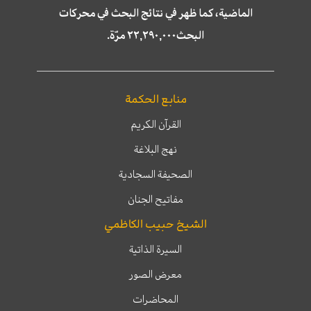
الماضية، كما ظهر في نتائج البحث في محركات
البحث٢٢,٢٩٠,٠٠٠ مرّة.
منابع الحكمة
القرآن الكريم
نهج البلاغة
الصحيفة السجادية
مفاتيح الجنان
الشيخ حبيب الكاظمي
السيرة الذاتية
معرض الصور
المحاضرات