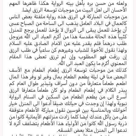
ولعله من حسن بره بأهل بيته الرواية هكذا ظاهرها المهم
الأحسان الى اهل البيت من موجبات توسعة الرزق ايضا.
من موجبات المباركة في الرزق هذه رواية ملفتة بعض الناس
كالعمال في البلاد العامل يذهب الى الساحة من الصباح عسى
أن يؤخذ للعمل يبقى الى الزوال لا يؤخذ للعمل يرجع للمنزل
كئيباً هذه الحالة مقدسة هذا من أكرم العباد الى الله عزوجل
طلب درهماً فلم يقدر عليه عن الامام الصادق عليه السلام
ولهذا نقول للأخوة للشباب وغيرهم كن ساعياً في طلب الرزق
إن رزقت فهو المطلوب وإن لم ترزق تعطى هذا المقام
المعنوي أكرم ما يكون العبد الى الله.
كذلك من موحبات توسعة الرزق إطعام الطعام مع الأسف
البعض منا في ليلة يطعم الطعام بمال وفير لو وفر هذا المال
اطعم طعاماً متعارفاً من دون أسراف وتبذير طوال العام كم
يبذر الكلام في إطعام الطعام ولو كان طعاماً متعارفا الرزق
أسرع الى من يطعم الطعام من السكين في السنام الرواية
نبوية ولهذا إن وجدت في حياتك ضيقا أدعوا الى المنزل خيار
أخوانك وبالمناسبة بين قوسين نقول مباركة الأطعام متوقفة
على من ياكل عندك ايضا كلما زادت منزلتهم الأيمانية كانوا من
ذرية رسول الله كانوا من الأولياء هذا الأطعام يتضاعف أثره لا
تدعوا الى المنزل مثلا بعض الفسقه.