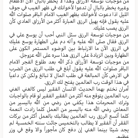
من موجبات توسعة الأرزاق وهذا لا يخطر بالبال الآن الأطعام
وغيره يخطر بالبال أن تدعوا لأخوانك في ظهر الغيب في جوف
الليل اذا دعوت لأخوانك بظهر الغيب الامام الباقر صلوات الله
عليه يقول فإنه يهيل الرزق العبارة أكثر من الأرزاق العادي كأن
الرزق يصب عليك.
من موجبات توسعة الرزق سئل النبي أحب أن يوسع علي في
الرزق فقال صلى الله عليه وآله دم على الطهارة يوسع عليك
في الرزق الآن ما الارتباط بين الوضوء المستمر الكون على
الطهارة وبين الزيادة على الرزق هذا سره على الله عزوجل.
من موجبات توسعة الأرزاق ذكر الله بعد طلوع الفجر الامام
الباقر صلوات الله عليه يقول أبلغ في طلب الرزق من الضرب
في الارض كأن المبالغة في طلب المال لا تبالغ ولكن كن داعياً
في هذا الوقت رب العالمين يفتح لك الرزق.
أمران نختم بهما الحديث الانسان الفقير ليس كالغني الغني
رب العالمين يتوقع منه أكثر من الفقير الفقير لو قام بالواجبات
وترك المحرمات هذا يكفي من رضي من الله باليسير من
المعاش رضي الله منه باليسير من العمل كلما زادت النعمة
كلما أتسع الرزق رب العالمين يطالبك بالعمل أكثر من بركات
الققر أن الفقير لا يطالب بالتخميس جائت سنته الخمسية لم
يجد شيئا بينما الغني إن دفع كان مأجوراً والا وقع في وزر
عظيم.