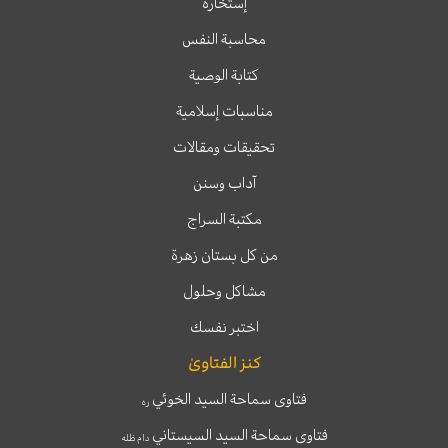
إستخارة
محاسبة النفس
كتابة الوصية
مناسبات إسلامية
تحقيقات ومقالات
آداب وسنن
مكتبة السراج
من كل بستان زهرة
مشاكل وحلول
اختبر نفسك
كنز الفتاوىٰ
فتاوى سماحة السيد الخوئي
ره
فتاوى سماحة السيد السيستاني
دام ظله