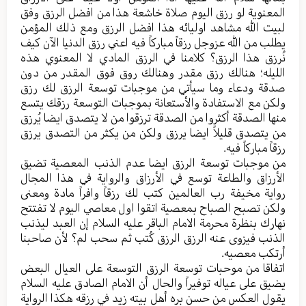
المعنوية لو رزق اليوم صلاة خاشعة هذا من افضل الرزق وفق
لبيت الله مشاهد اوليائه هذا افضل الرزق ومع ذلك المؤمن
يطلب من الله عزوجل رزقاً مباركاً فيه اعني رزق الدنيا الآن كيف
نُرزق هذا الرزق؟ كلامنا في الرزق المادي لا المعنوي هذه
الليله؛ هنالك رزق مقدر وهنالك روق فوق المقدر من دون
صدقة ودعاء وما سيأتي من موجبات توسعة الرزق لك رزق
ولكن مع الاستفادة والأستعانة بموجبات التوسعة رزقك يتسع
منها الصدقة أكثروا من الصدقة ترزقوا من لا يتصدق ايضا يُرزق
من يتصدق قليلاً ايضا يرزق ولكن من يكثر من التصدق يرزق
رزقاً مباركاً فيه.
من موجبات توسعة الرزق ايضا عدم الذنب المعصية تضيق
الأرزاق والطاعة توسع في الأرزاق والرواية في هذا المجال
رواية مخيفة رب العالمين كتب لك رزقاً وافراً مادة ومعنى
ولكن تصبح الصباح بمعصية اتقوا اول معاصي اليوم لا تفتتح
نهارك بنظرة محرمة الامام الباقر عليه السلام إن العبد ليذنب
الذنب فيزوى عنه الرزق الرزق كُتب ثم سحب لم؟ لأن صاحبنا
أرتكب معصيه.
اتفاقا من موحبات توسعة الرزق التوسعة على العيال البعض
يضيق على عياله توفيراً والحال أن الامام الصادق عليه السلام
يقول العكس من حسن بره أهل بيته زيد في رزقه هكذا الرواية