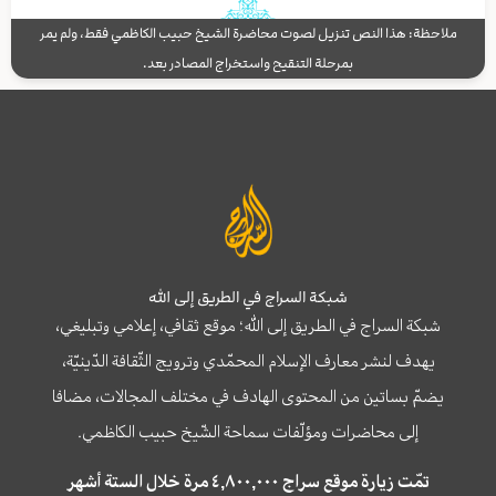
ملاحظة: هذا النص تنزيل لصوت محاضرة الشيخ حبيب الكاظمي فقط، ولم يمر
بمرحلة التنقيح واستخراج المصادر بعد.
شبكة السراج في الطريق إلى الله
شبكة السراج في الطريق إلى الله؛ موقع ثقافي، إعلامي وتبليغي،
يهدف لنشر معارف الإسلام المحمّدي وترويج الثّقافة الدّينيّة،
يضمّ بساتين من المحتوى الهادف في مختلف المجالات، مضافا
إلى محاضرات ومؤلّفات سماحة الشّيخ حبيب الكاظمي.
تمّت زيارة موقع سراج ٤,٨٠٠,٠٠٠ مرة خلال الستة أشهر