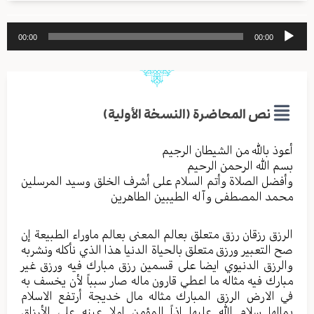
مشغل
00:00
00:00
الصوت
نص المحاضرة (النسخة الأولية)
أعوذ بالله من الشیطان الرجیم
بسم الله الرحمن الرحیم
وأفضل الصلاة وأتم السلام علی أشرف الخلق وسید المرسلین
محمد المصطفی وآله الطیبین الطاهرین
الرزق رزقان رزق متعلق بعالم المعنى بعالم ماوراء الطبيعة إن
صح التعبير ورزق متعلق بالحياة الدنيا هذا الذي نأكله ونشربه
والرزق الدنيوي ايضا على قسمين رزق مبارك فيه ورزق غير
مبارك فيه مثاله ما اعطي قارون ماله صار سبباً لأن يخسف به
في الارض الرزق المبارك مثاله مال خديجة أرتفع الاسلام
بمالها سلام الله عليها اذاً المؤمن اولا عينه على الأرزاق