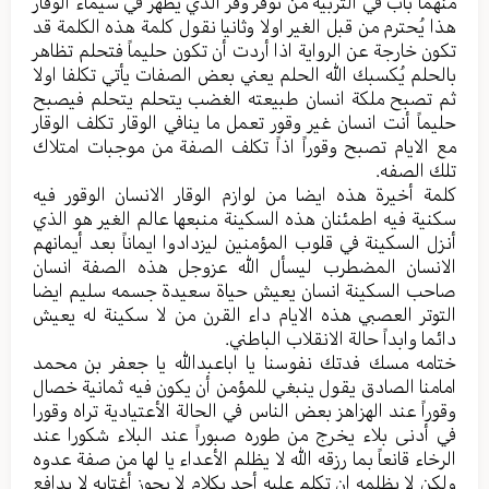
منهما باب في التربية من توقر وُقر الذي يظهر في سيماء الوقار
هذا يُحترم من قبل الغير اولا وثانيا نقول كلمة هذه الكلمة قد
تكون خارجة عن الرواية اذا أردت أن تكون حليماً فتحلم تظاهر
بالحلم يُكسبك الله الحلم يعني بعض الصفات يأتي تكلفا اولا
ثم تصبح ملكة انسان طبيعته الغضب يتحلم يتحلم فيصبح
حليماً أنت انسان غير وقور تعمل ما ينافي الوقار تكلف الوقار
مع الايام تصبح وقوراً اذاً تكلف الصفة من موجبات امتلاك
تلك الصفه.
كلمة أخيرة هذه ايضا من لوازم الوقار الانسان الوقور فيه
سكنية فيه اطمئنان هذه السكينة منبعها عالم الغير هو الذي
أنزل السكينة في قلوب المؤمنين ليزدادوا ايماناً بعد أيمانهم
الانسان المضطرب ليسأل الله عزوجل هذه الصفة انسان
صاحب السكينة انسان يعيش حياة سعيدة جسمه سليم ايضا
التوتر العصبي هذه الايام داء القرن من لا سكينة له يعيش
دائما وابداً حالة الانقلاب الباطني.
ختامه مسك فدتك نفوسنا يا اباعبدالله يا جعفر بن محمد
امامنا الصادق يقول ينبغي للمؤمن أن يكون فيه ثمانية خصال
وقوراً عند الهزاهز بعض الناس في الحالة الأعتيادية تراه وقورا
في أدنى بلاء يخرج من طوره صبوراً عند البلاء شكورا عند
الرخاء قانعاً بما رزقه الله لا يظلم الأعداء يا لها من صفة عدوه
ولكن لا يظلمه إن تكلم عليه أحد بكلام لا يجوز أغتابه لا يدافع