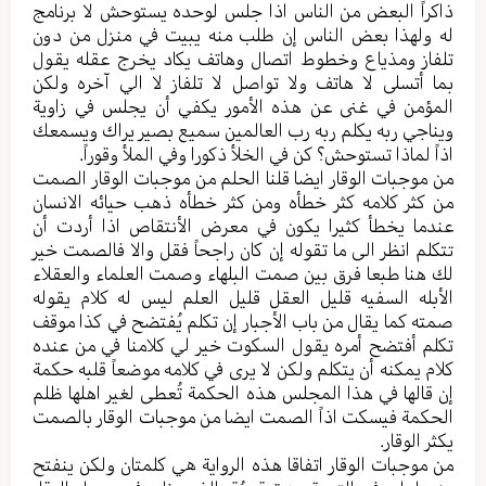
ذاكراً البعض من الناس اذا جلس لوحده يستوحش لا برنامج
له ولهذا بعض الناس إن طلب منه يبيت في منزل من دون
تلفاز ومذياع وخطوط اتصال وهاتف يكاد يخرج عقله يقول
بما أتسلى لا هاتف ولا تواصل لا تلفاز لا الي آخره ولكن
المؤمن في غنى عن هذه الأمور يكفي أن يجلس في زاوية
ويناجي ربه يكلم ربه رب العالمين سميع بصير يراك ويسمعك
اذاً لماذا تستوحش؟ كن في الخلأ ذكورا وفي الملأ وقوراً.
من موجبات الوقار ايضا قلنا الحلم من موجبات الوقار الصمت
من كثر كلامه كثر خطأه ومن كثر خطأه ذهب حيائه الانسان
عندما يخطأ كثيرا يكون في معرض الأنتقاص اذا أردت أن
تتكلم انظر الى ما تقوله إن كان راجحاً فقل والا فالصمت خير
لك هنا طبعا فرق بين صمت البلهاء وصمت العلماء والعقلاء
الأبله السفيه قليل العقل قليل العلم ليس له كلام يقوله
صمته كما يقال من باب الأجبار إن تكلم يُفتضح في كذا موقف
تكلم أفتضح أمره يقول السكوت خير لي كلامنا في من عنده
كلام يمكنه أن يتكلم ولكن لا يرى في كلامه موضعاً قلبه حكمة
إن قالها في هذا المجلس هذه الحكمة تُعطى لغير اهلها ظلم
الحكمة فيسكت اذاً الصمت ايضا من موجبات الوقار بالصمت
يكثر الوقار.
من موجبات الوقار اتفاقا هذه الرواية هي كلمتان ولكن ينفتح