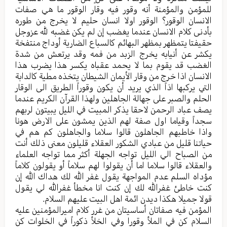
للمؤمن والمؤمنة أنه وقور فيه وقار الوقور ما هي صفات
الانسان الوقور؟ الوقور اولا انسان حليم لا يخرج من طوره
بأدنى كلام الانسان عندما يغضب إن لم يكن غضبه لله عزوجل
حقيفتا يتمظهر بمظهر البهائم كالسباع الضارية أوداج منتفخة
يكشر عن أنيابه يخرج الزبد من فمه وقد يرتعش من شدة
الغضب قد يقوم بما لا يحمد عقباه يكسر هذا يضرب هذا
الانسان اذا خرج من وقار الأيمان الشيطان يتخذه مطية كالدابة
التي يركبها اذاً الذي يريد أن يكون وقوراً الطريق الى الوقار
الحلم والصبر على جهالة الجاهلين ولهذا القرآن الكريم عندما
يصف عباد الرحمن لاحقا يذكر المبيت في الليل يبيتون لربهم
سجداً وقياما اول صفة لهم الذين يمشون على الارض هونا
واذا خاطبهم الجاهلون قالوا سلاما والجاهلون كم هم في
حياتنا قليل من عبادي الشكور العقلاء قليلون معنى ذلك أنت
من الصباح الي الليل تواجه الجهلة أكثر مما تواجه العلماء
والعقلاء قالوا سلاما اما أن يقولوا لهم سلاماً أو يقولون كلاماً
مؤداه السلم عدم المواجهة يقول غفر الله لك هداك الله إن
كنت خاطئ غفرالله لك إن كنت انا مخطأ غفرالله لي يقول
قولا جميلا هكذا ديدن ائمة اهل البيت عليهم السلام.
المؤمن فيه صفاتان أساسيتان من غرر كلام اميرالمؤمنين عليه
السلام كن في الملأ وقورا وفي الخلأ ذكوراً في الخلوات كن