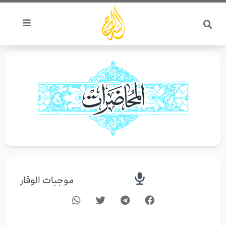
خطي
لى
لمحتوى
موجبات الوقار