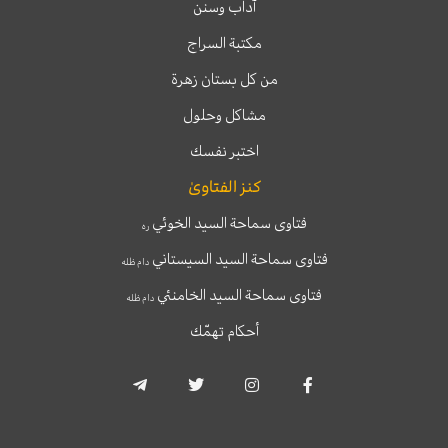
آداب وسنن
مكتبة السراج
من كل بستان زهرة
مشاكل وحلول
اختبر نفسك
كنز الفتاوىٰ
فتاوى سماحة السيد الخوئي
ره
فتاوى سماحة السيد السيستاني
دام ظله
فتاوى سماحة السيد الخامنئي
دام ظله
أحكام تهمّك
T
T
I
F
e
w
n
a
l
i
s
c
e
t
t
e
g
t
a
b
r
e
g
o