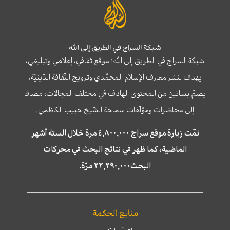
شبكة السراج في الطريق إلى الله
شبكة السراج في الطريق إلى الله؛ موقع ثقافي، إعلامي وتبليغي،
يهدف لنشر معارف الإسلام المحمّدي وترويج الثّقافة الدّينيّة،
يضمّ بساتين من المحتوى الهادف في مختلف المجالات، مضافا
إلى محاضرات ومؤلّفات سماحة الشّيخ حبيب الكاظمي.
تمّت زيارة موقع سراج ٤,٨٠٠,٠٠٠ مرة خلال الستة أشهر
الماضية، كما ظهر في نتائج البحث في محركات
البحث٢٢,٢٩٠,٠٠٠ مرّة.
منابع الحكمة