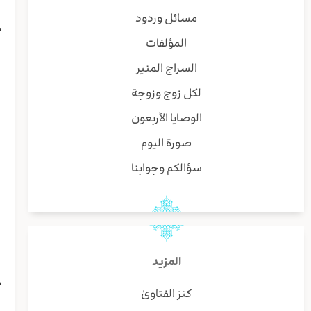
مسائل وردود
م
المؤلفات
ي
س
السراج المنير
ا
لكل زوج وزوجة
و
الوصايا الأربعون
صورة اليوم
ا
سؤالكم وجوابنا
٢. أداء الأمان
٣. ترك ال
المزيد
م
كنز الفتاوىٰ
ص