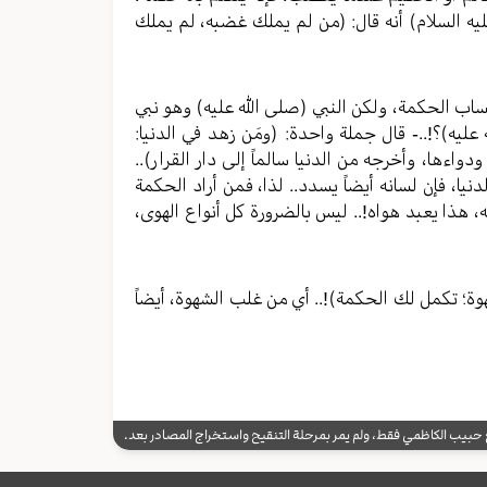
ليه السلام) أنه قال: (من لم يملك غضبه، لم يملك
كتساب الحكمة، ولكن النبي (صلی الله عليه) وهو نبي
ليه)؟!..- قال جملة واحدة: (ومَن زهد في الدنيا:
دواءها، وأخرجه من الدنيا سالماً إلى دار القرار)..
ا، فإن لسانه أيضاً يسدد.. لذا، فمن أراد الحكمة
، هذا يعبد هواه!.. ليس بالضرورة كل أنواع الهوى،
لشهوة؛ تكمل لك الحكمة)!.. أي من غلب الشهوة، أيضاً
يب الكاظمي فقط، ولم يمر بمرحلة التنقيح واستخراج المصادر بعد.