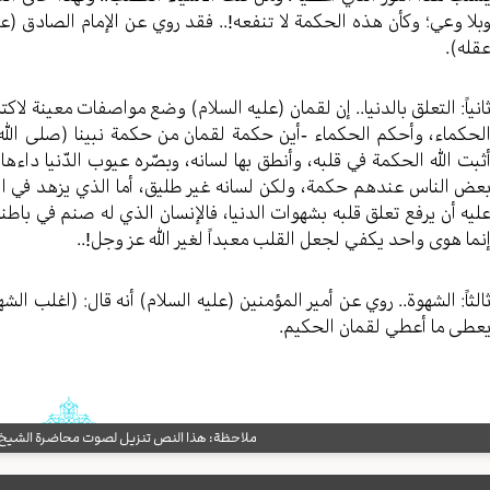
بلا وعي؛ وكأن هذه الحكمة لا تنفعه!.. فقد روي عن الإمام الصادق (ع
قله).
انياً: التعلق بالدنيا.. إن لقمان (عليه السلام) وضع مواصفات معينة لا
لحكماء، وأحكم الحكماء -أين حكمة لقمان من حكمة نبينا (صلی الله ع
ثبت الله الحكمة في قلبه، وأنطق بها لسانه، وبصّره عيوب الدّنيا داءها و
عض الناس عندهم حكمة، ولكن لسانه غير طليق، أما الذي يزهد في الدني
ليه أن يرفع تعلق قلبه بشهوات الدنيا، فالإنسان الذي له صنم في باطنه
نما هوى واحد يكفي لجعل القلب معبداً لغير الله عز وجل!..
الثاً: الشهوة.. روي عن أمير المؤمنين (عليه السلام) أنه قال: (اغلب ا
عطى ما أعطي لقمان الحكيم.
ملاحظة: هذا النص تنزيل لصوت محاضرة الشيخ حب