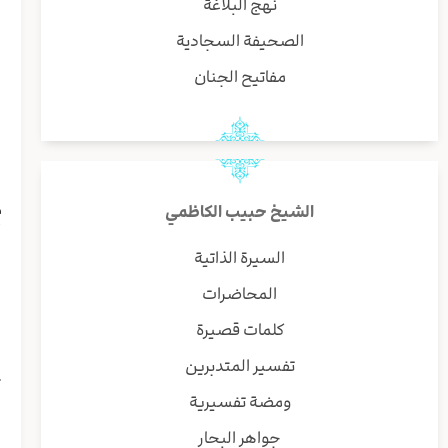
نهج البلاغة
ا
الصحيفة السجادية
مفاتيح الجنان
إ
ا
ي
ي
م
الشيخ حبيب الكاظمي
أ
و
السيرة الذاتية
ط
المحاضرات
(
ا
كلمات قصيرة
تفسير المتدبرين
ث
ومضة تفسيرية
ا
و
جواهر البحار