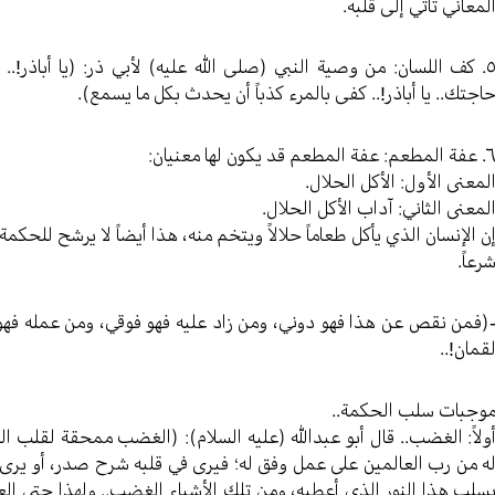
لمعاني تأتي إلى قلبه.
٥. كف اللسان: من وصية النبي (صلی الله عليه) لأبي ذر: (يا أباذر!.
اجتك.. يا أباذر!.. كفى بالمرء كذباً أن يحدث بكل ما يسمع).
المطعم: عفة المطعم قد يكون لها معنيان:
لمعنى الأول: الأكل الحلال.
لمعنى الثاني: آداب الأكل الحلال.
ن الإنسان الذي يأكل طعاماً حلالاً ويتخم منه، هذا أيضاً لا يرشح للحك
رعاً.
(فمن نقص عن هذا فهو دوني، ومن زاد عليه فهو فوقي، ومن عمله فهو م
قمان!..
وجبات سلب الحكمة..
ولاً: الغضب.. قال أبو عبدالله (عليه السلام): (الغضب ممحقة لقلب ال
ه من رب العالمين على عمل وفق له؛ فيرى في قلبه شرح صدر، أو يرى في ق
سلب هذا النور الذي أعطيه، ومن تلك الأشياء الغضب.. ولهذا حتى الع