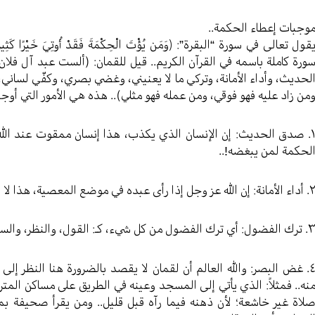
وجبات إعطاء الحكمة..
قول تعالى في سورة “البقرة”: ﴿وَمَن يُؤْتَ الْحِكْمَةَ فَقَدْ أُوتِيَ خَيْرًا
ورة كاملة باسمه في القرآن الكريم.. قيل للقمان: (ألست عبد آل فلان؟.
لحديث، وأداء الأمانة، وتركي ما لا يعنيني، وغضي بصري، وكفّي لسا
من زاد عليه فهو فوقي، ومن عمله فهو مثلي).. هذه هي الأمور التي أوج
١. صدق الحديث: إن الإنسان الذي يكذب، هذا إنسان ممقوت عند الله
لحكمة لمن يبغضه!..
ة: إن الله عز وجل إذا رأى عبده في موضع المعصية، هذا لا يعطيه من حكمته شيئاً.
فضول: أي ترك الفضول من كل شيء، كـ: القول، والنظر، والسماع..الخ.
٤. غض البصر: والله العالم أن لقمان لا يقصد بالضرورة هنا النظر إل
نه.. فمثلاً: الذي يأتي إلى المسجد وعينه في الطريق على مساكن المتر
لاة غير خاشعة؛ لأن ذهنه فيما رآه قبل قليل.. ومن يقرأ صحيفة بما