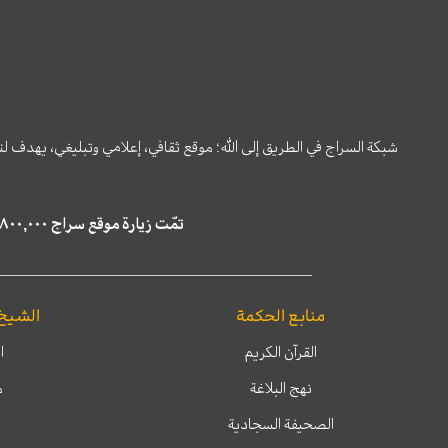
شبكة السراج في الطريق إلى الله؛ موقع ثقافي، إعلامي وتبليغي، يهدف ل
تمّت زيارة موقع سراج ٤,٨٠٠,٠٠٠ مرة خلال الستة أشهر الماضية، كما ظهر في نتائج البحث في محركات البحث٢٢,٢٩٠,٠٠٠ مرّة.
منابع الحكمة
الشيخ
القرآن الكريم
ا
نهج البلاغة
م
الصحيفة السجادية