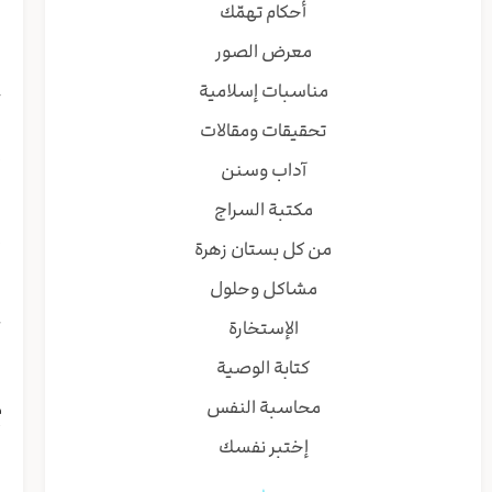
ا
أحكام تهمّك
معرض الصور
مناسبات إسلامية
ح
تحقيقات ومقالات
٦. عفة 
آداب وسنن
ا
ا
مكتبة السراج
إ
من كل بستان زهرة
ش
مشاكل وحلول
-
الإستخارة
ل
كتابة الوصية
محاسبة النفس
م
أ
إختبر نفسك
ل
ي