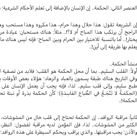
لعنصر الثاني: الحكمة.. إن الإنسان بالإضافة إلى تعلم الأحكام الشرعية؛
ن الشريعة تقول: هذا حلال وهذا حرام، هذا مكروه وهذا مستحب وه
لراجح أن يرتكب هذا المباح أم لا؟!.. مثلاً: هناك مستحبان: عيادة 
ختار!.. أما بالنسبة للاختيار بين الحرام وبين المباح؛ فإنه ليس هناك 
علم بها طريقه إلى أين!..
نشأ الحكمة..
ولاً: القلب السليم.. بما أن محل الحكمة هو القلب؛ فلابد من تصفية الق
في التاريخ هناك طبقة يسمون بالعباد والزهاد؛ هؤلاء بعض الأوقات يرت
بع سليم، وإلى قلب سليم.. لذا، فإنه يجب أن يعمل الإنسان على تص
الحِكمَـةُ لا تَنْجَـعُ في الطِّباعِ الفاسِدَةِ)؛ كأن الحكمة بذرة أو ن
لحكمة!..
انياً: مراقبة الروافد.. إن الحكمة تحتاج إلى قلب خال من المشوشات، ف
لكثير من المشوشات.. لذا، فإن المؤمن لديه مراقبة لفضول: النظر، و
الأذن؛ يجب مراقبتها.. والذي يراقب ويحكم السيطرة على هذه الروافد؛