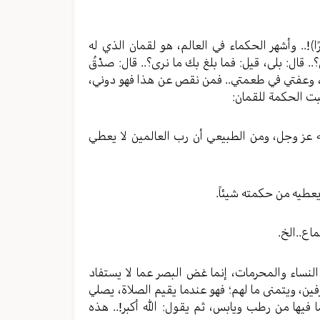
 كَثِيرًا﴾!.. وأشهر الحكماء في العالم، هو لقمان الذي له
. قال: بلى، قيل: فما بلغ بك ما نرى؟.. قال: صدْقُ
ني، وعفتي في طعمتي.. فمن نقص عن هذا فهو دوني،
بت الحكمة للقمان:
 عز وجل، ومن الطبيعي أن رب العالمين لا يعطي
ى النساء والمحرمات، إنما غض البصر عما لا يستفاد
فين، ويتمنى ما لهم؛ فهو عندما يقيم الصلاة، يصلي
 فيها من رطب ويابس، ثم يقول: الله أكبر!.. هذه