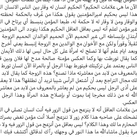
لآن ما هي علامات الحكيم؟ الحكيم انسان له وقار بين الناس الانسان ال
ذا ليس بحكيم اميرالمؤمنين يقول هكذا من عُرف بالحكمة لحظته الع
الوقار ومن لا وقار له لا حكمة له، طبعا المؤمن ينبسط أي يرتاح في الك
ير مؤمن اعلم أنه ليس بعاقل العاقل الحكيم هكذا يتودد الى المؤمني
بتذل بإنبساطه الى غير الحميم الآن الحميم الوالدان الحميم الزوجة
قيلاً وقوراً ولكن مع الأخوان مع الوالدين مع الزوجة إنبسط يعني أخرج 
بعد ايام علم أنها لا تصلح له امرأة على كل حال ليس لها ذلك الأيمان
ما يقال تورطت بها وكما العكس مؤمنة صالحة مدح لها فلان وبين ق
لناس يعتمد على تزكيتك فيتورط بهذا الرجل أو بالمراة الآن انسان تو
المعروف من لابد من معاشرته ماذا تصنع؟ هذه الزوجة كما يقال لابد أن
ك مجال التراجع بعد أن أشتعل الرأس شيبا تريد أن تطلقها؟ هذا لا يعق
لى أذى الرجل ليس بحكيم من لم يعاشر بالمعروف من لابد من معاشرت
لله له من ذلك مخرجا إما بموت أو بإصلاح هذه المرأة وهذا الرج
لعكس.
ن علامات العاقل أنه لا ينزعج من قول الزور فيه أنت انسان تصلي في 
ضحك على صاحبه هذا كلام زور لا تنزعج أصلا أنت مؤمن تغض بصرك ال
لمحارم ما لك وهذا الكلام؟ ليس بعاقل من أنزعج من قول الزور فيه ولا
رة يقول ماشاءالله ما هذا النور في وجهك رآك لدقائق أكتشف فيك النو