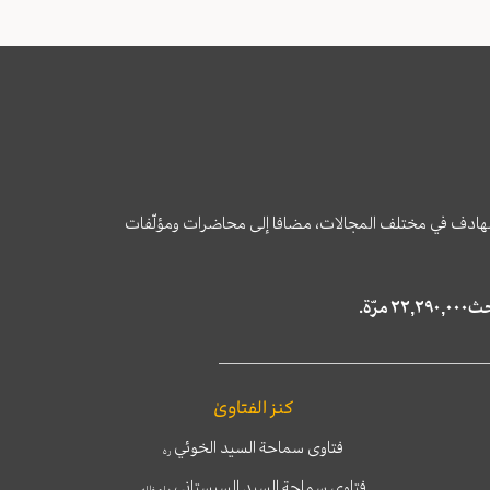
وى الهادف في مختلف المجالات، مضافا إلى محاضرات ومؤلّفات
كنز الفتاوىٰ
فتاوى سماحة السيد الخوئي
ره
فتاوى سماحة السيد السيستاني
دام ظله