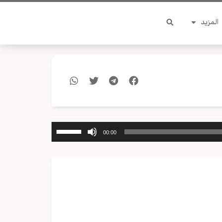
المزيد
استخدم
00:00
مفاتيح
الأسهم
أعلى/
أسفل
لزيادة
أو
خفض