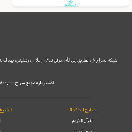
شبكة السراج في الطريق إلى الله؛ موقع ثقافي، إعلامي وتبليغي، يهدف ل
تمّت زيارة موقع سراج ٤,٨٠٠,٠٠٠ مرة خلال الستة أشهر الماضية، كما ظهر في نتائج البحث في محركات البحث٢٢,٢٩٠,٠٠٠ مرّة.
منابع الحكمة
الشيخ
القرآن الكريم
ا
نهج البلاغة
م