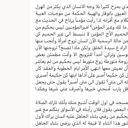
ذي بمزح كثيرا بلا وجه الانسان الذي يكثر من الهزل
يون بالوقار والهيبة الحكمة من موجبات العيبة
لام مع أقرانه اذا رأيت مؤمناً يرتاح في الحديث مع
ن ما لك وغير المؤمن؟ اميرالمؤمنين ليس بحكيم من
 الحميم الأخ المؤمن لا تنبسط الى غير الحميم كن
من حالة الرسمية الآن انسان تزوج امرأة وأنجب منها
 الرادع سيدة الخلق ولكن ماذا تصنع؟ تزوجتها الآن
وسين وتزكي أحداً للتزويج الا وأنت مطمئن بعض
رط زوجة متورطة زوج متورط ليس بحكيم من لم يعاشر
 تعيش معها انتهي الأمر ايام الخطوبة والعقد كان
ل كن حكيما أصبر على أذاها ايتها كن حكيمة أصبري
ه الى متى؟ تقول الى متى أصبر؟ يقول حتى يجعل
ل قل يارب أمنحني خيرها وأصرف عني شرها وهكذا
المسجد في اول الوقت اُشيع عنك بأنك تارك الصلاة
بعض يقول فلان رأيناه في الأسواق يتكلم مع غير
 بحكيم من رضي بثناء الجاهل عليه انسان يراك لأول
ر هذا الثناء لا قيمة له الذي يرضى بثناء الجاهل