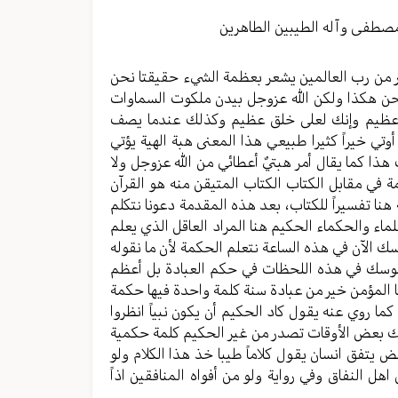
مستوى
الصوت.
مصطفی وآله الطیبین الطاهرین
ر من رب العالمين يشعر بعظمة الشيء حقيقتا نحن
ر نحن هكذا ولكن الله عزوجل بيدن ملكوت السماوات
م عظيم وإنك لعلى خلق عظيم وكذلك عندما يصف
وتي خيراً كثيرا طبيعي هذا المعنى هبة الهية يؤتي
ذا كما يقال أمر هبتيٌ أعطائي من الله عزوجل ولا
ة في مقابل الكتاب الكتاب المتيقن منه هو القرآن
نا تفسيراً للكتاب، بعد هذه المقدمة دعونا نتكلم
اء والحكماء الحكيم هنا المراد العاقل الذي يعلم
 الآن في هذه الساعة نتعلم الحكمة لأن ما نقوله
جلوسك في هذه اللحظات في حكم العبادة بل أعظم
ا المؤمن خير من عبادة سنة كلمة واحدة فيها حكمة
كما روي عنه يقول كاد الحكيم أن يكون نبياً انظروا
ذلك بعض الأوقات تصدر من غير الحكيم كلمة حكمية
ض يتفق انسان يقول كلاماً طيبا خذ هذا الكلام ولو
 النفاق وفي رواية ولو من أفواه المنافقين اذاً