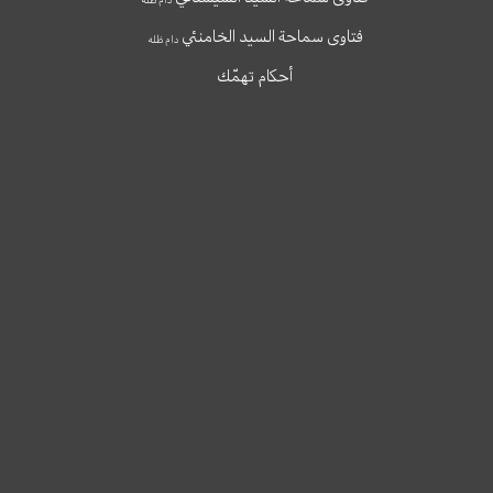
فتاوى سماحة السيد الخامنئي
دام ظله
أحكام تهمّك