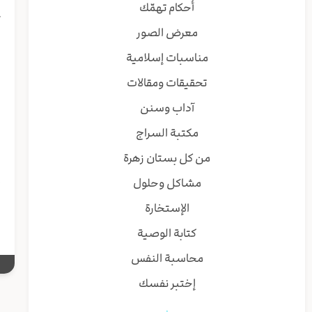
ه
أحكام تهمّك
ك
معرض الصور
ا
ب
مناسبات إسلامية
ل
تحقيقات ومقالات
ش
ص
آداب وسنن
س
مكتبة السراج
ب
من كل بستان زهرة
إ
مشاكل وحلول
ا
الإستخارة
كتابة الوصية
محاسبة النفس
إختبر نفسك