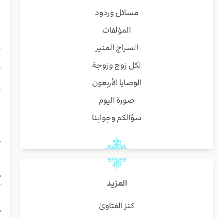
ا
مسائل وردود
ه
المؤلفات
و
غ
السراج المنير
أ
لكل زوج وزوجة
ث
و
الوصايا الأربعون
ك
صورة اليوم
ا
ب
سؤالكم وجوابنا
ل
ع
ا
ا
م
المزيد
ت
ا
كنز الفتاوىٰ
م