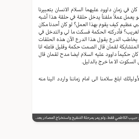
 في زمان داوود عليهما السلام الانسان بتعبيرنا
يعمل عملاً ملفتاً يدخل حلقة في حلقة هذا أشبه
بي عظيم كيف يقوم بهذا العمل؟ لو كان أحدنا مكان
ل الغريب؟ فأدركته الحكمة فسكت ما لي والتدخل في
ت يخاطب الدرع يقول هذا الدرع الآن هذه الحلقات
متشابكة لقمان قال الصمت حكمة وقليل فاعله انا
ان حكيماً داوود عليه السلام ايضا مدح لقمان قال
لسكوت الا ما خرج بالدليل.
ائك ابلغ سلامنا الى امام زماننا واردد الينا منه
يب الكاظمي فقط، ولم يمر بمرحلة التنقيح واستخراج المصادر بعد.