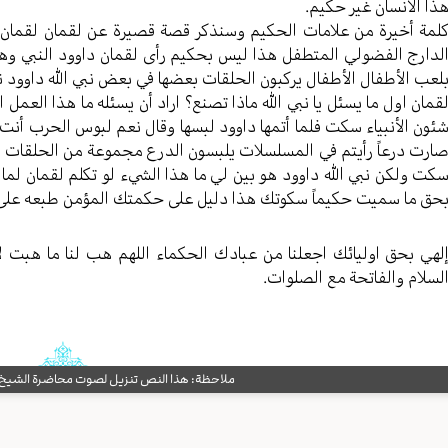
ذا الانسان غير حكيم.
لمة أخيرة من علامات الحكيم وسنذكر قصة قصيرة عن لقمان لقمان كان
لدارج الفضولي المتطفل هذا ليس بحكيم رأى لقمان داوود النبي وهو 
لعب الأطفال الأطفال يركبون الحلقات بعضها في بعض نبي الله داوود ن
قمان اول ما يسئل يا نبي الله ماذا تصنع؟ اراد أن يسئله ما هذا العم
ئون الأنبياء سكت فلما أتمها داوود لبسها وقال نعم لبوس الحرب أن
ارت درعاً رأيتم في المسلسلات يلبسون الدرع مجموعة من الحلقات ال
كت ولكن نبي الله داوود هو بين لي ما هذا الشيء لو تكلم لقمان لما ك
حق ما سميت حكيماً سكوتك هذا دليل على حكمتك المؤمن طبعه على ا
لهي بحق اوليائك اجعلنا من عبادك الحكماء اللهم هب لنا ما هبت لأولي
لسلام والفاتحة مع الصلوات.
ملاحظة: هذا النص تنزيل لصوت محاضرة الشيخ حب