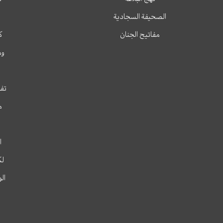
الصحيفة السجادية
مفاتيح الجنان
ك
وم
تفس
م
ا
لك
ال