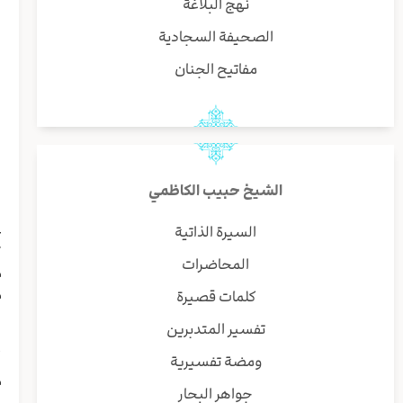
نهج البلاغة
ب
و
الصحيفة السجادية
مفاتيح الجنان
ر
ب
و
ا
ا
ي
الشيخ حبيب الكاظمي
ا
ع
السيرة الذاتية
ت
المحاضرات
م
م
كلمات قصيرة
ه
تفسير المتدبرين
ا
أ
ومضة تفسيرية
م
جواهر البحار
ا