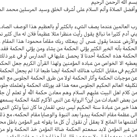
سم الله الرحمن الرحیم
أفضل الصلاة وأتم السلام علی أشرف الخلق وسید المرسلین محمد ال
ب العالمين عندما يصف الشيء بالكثير أو بالعظيم هذا الوصف الصاد
ني آدم كثيرا ما نبالغ يقول رأيت منظرا مثلا عظيماً فلان له مال كثي
الأرض عندما يقول عسى أن يبعثك ربك مقاماً محمودا هذا المقا
لحكمة بأنه الخير الكثير يؤتي الحكمة من يشاء ومن يؤتي الحكمة فقد أ
لحكمة هذه الحكمة أحدنا لا يحصل عليها في المدارس أو في غير ذلك ه
عطيه الا الخواص من عباده المؤمنين ولهذا القرآن الكريم جعل الحكم
لكريم في مقابل الكتاب هنالك الحكمة ايضا طبعا اذا لم يجعل الحكمة ه
ن موجبات الحكمة وآثار الحكمة اولا من طرق الحكمة الجلوس مع العلم
كليفه العالم الحكيم الجلوس معه هذا قد يورثك الحكمة ولعلمك جلوسك
ن كلام اهل البيت عليهم السلام وهم معادن حكمة الله أو تعلم أن 
ن بعض العبادات من أين؟ الرواية عن النبي الأكرم كلمة الحكمة يسمعه
ذا خير من عبادة سنة الحكيم ليس بنبي لقمان ما كان نبياً ولكن النبي 
لى عظمة مقام الحكمة يبدوا بعد النبوة والوصايا مقام الحكمه، مع 
غتنمها ما المانع لا يعقل أن نقول أن كل ما يقوله غير المؤمن باطل مح
ن غير المؤمن لابد سمعتم الحكمة ضالة المؤمن خذ الحكمة ولو من اهل
لمؤمن يهمه ما قيل ولا يهمه من قال اذاً هذا ايضا من صفات المؤمن.