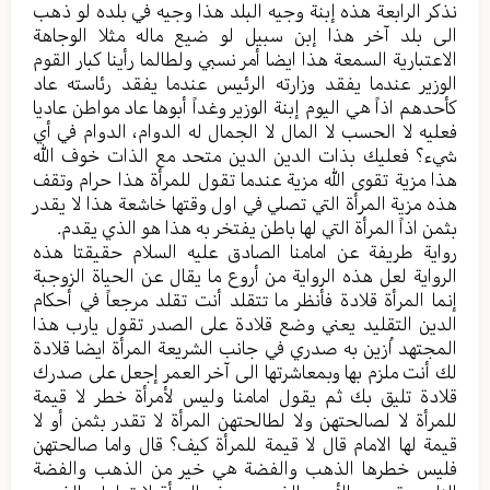
نذكر الرابعة هذه إبنة وجيه البلد هذا وجيه في بلده لو ذهب
الى بلد آخر هذا إبن سبيل لو ضيع ماله مثلا الوجاهة
الاعتبارية السمعة هذا ايضا أمر نسبي ولطالما رأينا كبار القوم
الوزير عندما يفقد وزارته الرئيس عندما يفقد رئاسته عاد
كأحدهم اذاً هي اليوم إبنة الوزير وغداً أبوها عاد مواطن عاديا
فعليه لا الحسب لا المال لا الجمال له الدوام، الدوام في أي
شيء؟ فعليك بذات الدين الدين متحد مع الذات خوف الله
هذا مزية تقوى الله مزية عندما تقول للمرأة هذا حرام وتقف
هذه مزية المرأة التي تصلي في اول وقتها خاشعة هذا لا يقدر
بثمن اذاً المرأة التي لها باطن يفتخر به هذا هو الذي يقدم.
رواية طريفة عن امامنا الصادق عليه السلام حقيقتا هذه
الرواية لعل هذه الرواية من أروع ما يقال عن الحياة الزوجبة
إنما المرأة قلادة فأنظر ما تتقلد أنت تقلد مرجعاً في أحكام
الدين التقليد يعني وضع قلادة على الصدر تقول يارب هذا
المجتهد اُزين به صدري في جانب الشريعة المرأة ايضا قلادة
لك أنت ملزم بها وبمعاشرتها الى آخر العمر إجعل على صدرك
قلادة تليق بك ثم يقول امامنا وليس لأمرأة خطر لا قيمة
للمرأة لا لصالحتهن ولا لطالحتهن المرأة لا تقدر بثمن أو لا
قيمة لها الامام قال لا قيمة للمرأة كيف؟ قال واما صالحتهن
فليس خطرها الذهب والفضة هي خير من الذهب والفضة