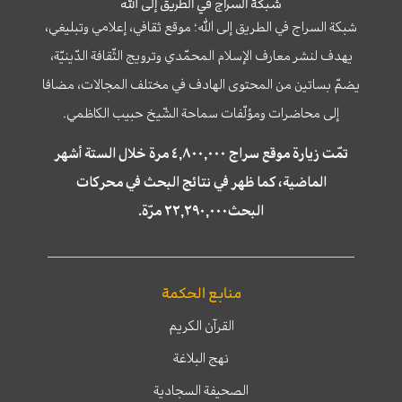
شبكة السراج في الطريق إلى الله
شبكة السراج في الطريق إلى الله؛ موقع ثقافي، إعلامي وتبليغي،
يهدف لنشر معارف الإسلام المحمّدي وترويج الثّقافة الدّينيّة،
يضمّ بساتين من المحتوى الهادف في مختلف المجالات، مضافا
إلى محاضرات ومؤلّفات سماحة الشّيخ حبيب الكاظمي.
تمّت زيارة موقع سراج ٤,٨٠٠,٠٠٠ مرة خلال الستة أشهر
الماضية، كما ظهر في نتائج البحث في محركات
البحث٢٢,٢٩٠,٠٠٠ مرّة.
منابع الحكمة
القرآن الكريم
نهج البلاغة
الصحيفة السجادية