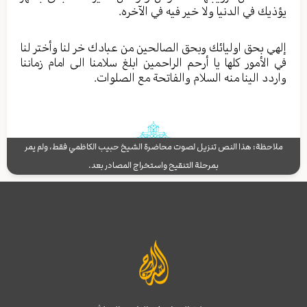
يؤذيك في الدنيا ولا خير فيه في الآخره.
إلهي بحق اوليائك وبحق الصالحين من عبادك خر لنا وأختر لنا
في الأمور كلها يا أرحم الراحمين ابلغ سلامنا الى امام زماننا
واردد الينا منه السلام والفاتحة مع الصلوات.
ملاحظة: هذا النص تنزيل لصوت محاضرة الشيخ حبيب الكاظمي فقط، ولم يمر
بمرحلة التنقيح واستخراج المصادر بعد.