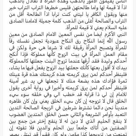
الناس يقيمون الأمور بالذهب وهذه المرأة لا تعادل بالذهب
اذاً لا قيمة لها واما طالحتهن فليس خطرها التراب التراب خير
منها ويقول الكافر يا ليتني كنت ترابا اذاً الطالحة أقل من
التراب والصالحة أغلى من الذهب كلمة جميلة لامامنا الصادق
عليه السلام يعني لا قيمة للمرأة.
النبي الأكرم ايضا من نفس المعين الامام الصادق من معين
رسول الله إنما النكاح رق النكاح عبودية تجعل نفسك رقاً
للمرأة وتصبح المرأة رقيقة لك لا شرعا هي حرة ولكن في
مقام العمل المرأة في بيت الزوج كأنها مملوكة فإذا أنكح
أحدكم وليدة فقد أرقها عندما تزوج البنت جعلتها كالمملوكة
بيدك لا أقول بعتها كأنك جعلتها بيد الزوج يفعل فيها ما يشاء،
فلينظر أحدكم لمن يرق كريمته هذه كريمتك هذه قرة عينك
ثمرة فؤادك هذه بضعة منك لا تجعلها في يد غير أمينة
فلينظر أحدكم لمن يرق كريمته وأخيرا في رواية أخرى يقول
للامام إن لي ذا قرابة قد خطب الي وفي خلقه سوء سيء
الخلق قال لا تزوجه إن كان سيء الخلق يعني وإن كان ظاهره
متديناً نحن دائما نشترط شرطين في الزيجة الصالحة التدين
التعبد بأوامر الشريعة والثاني حسن الخلق المتدين الغضوب
لا ينفع الحليم الذي لا دين له لا ينفع إختر من جمع بين
الصفتين من أتاك جامعاً بين الحلم والدين فلا تفوته إن
تمنعت من تزويجها كذا مؤمن ولو كان فقيراً قد تبتلى بصهر