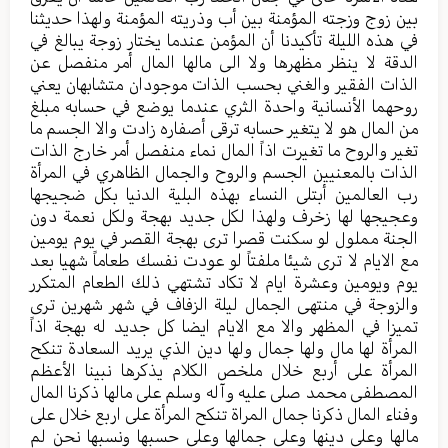
بين زوج وزجته المؤمنة بين أب وذريته المؤمنة ولهذا حديثنا
في هذه الليلة تأكيدنا أن المؤمن عندما يختار زوجة يبالغ في
الدقة لا ينظر مظهرها ولا الى مالها المال أمر منفصل عن
الذات الفقير والغني بحسب الذات موجودان متشابهان يعني
روحهما الأنسانية واحدة الثري عندما يوضع في حسابه مبلغ
من المال هو لا يتغير حسابه ترقى أصفاره زادت والا الجسم ما
تغير والروح ما تغيرت اذاً المال نماء منفصل أمر خارج الذات
الذات بالمعنيين الجسم والروح والجمال الظاهري في المرأة
رب العالمين أبتلى النساء بهذه البلية الدنيا بكل ضجيجها
وعجيجها لها زخرف ولهذا لكل جديد بهجة ولكل نعمة دون
الجنة مملول لو سكنت قصرا ترى بهجة القصر في يوم يومين
مع الايام لا ترى شيئا ملفتاً لو عودت نفسك طعاماً شهيا بعد
يوم ويومين وعشرة ايام لا تكاد تشتهي ذلك الطعام المتكرر
والزوجة في منتهى الجمال ليلة الزفاف في شهر شهرين ترى
تميزا في المظهر والا مع الايام ايضا كل جديد له بهجة اذاً
المرأة لها مال ولها جمال ولها دين الذي يريد السعادة تنكح
المرأة على أربع خلال ملخص الكلام يذكرها نبينا الأعظم
المصطفى محمد صلى عليه وآله وسلم على مالها ذكرنا المال
وفناء المال ذكرنا جمال المراة تنكح المرأة على اربع خلال على
مالها وعلى دينها وعلى جمالها وعلى حسبها ونسبها نحن لم