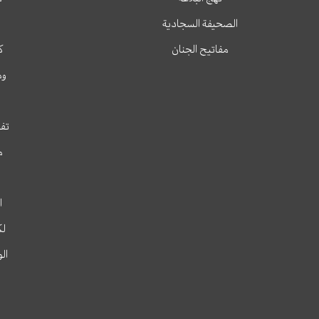
الصحيفة السجادية
مفاتيح الجنان
ك
وم
تفس
م
ا
لك
ال