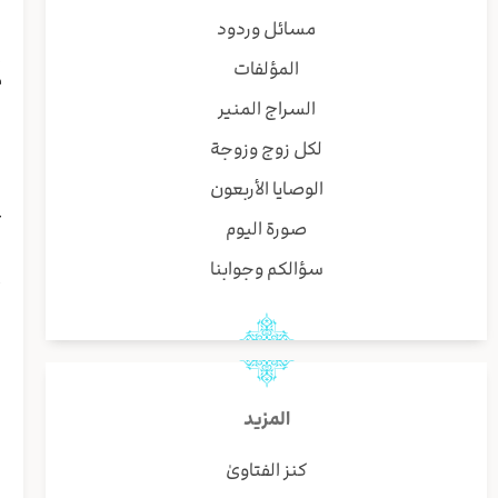
ا
مسائل وردود
إ
المؤلفات
م
ا
السراج المنير
ا
لكل زوج وزوجة
س
ا
الوصايا الأربعون
ع
صورة اليوم
ی
و
سؤالكم وجوابنا
أ
ا
ا
ی
ا
المزيد
ا
كنز الفتاوىٰ
و