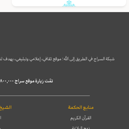
شبكة السراج في الطريق إلى الله؛ موقع ثقافي، إعلامي وتبليغي، يهدف ل
تمّت زيارة موقع سراج ٤,٨٠٠,٠٠٠ مرة خلال الستة أشهر الماضية، كما ظهر في نتائج البحث في محركات البحث٢٢,٢٩٠,٠٠٠ مرّة.
منابع الحكمة
الشيخ
القرآن الكريم
ا
نهج البلاغة
م