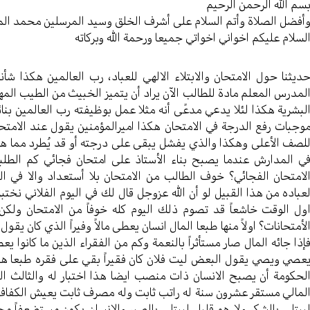
سم الله الرحمن الرحیم
أفضل الصلاة وأتم السلام علی أشرف الخلق وسید المرسلین محمد ال
لسلام علیکم اخواني اخواتي جمیعا ورحمة الله وبرکاته
دیثنا حول الامتحان والابتلاء الالهي للعباد، رب العالمین هکذا شأن
لمدرس المعلم مادة للطالب الآن یراد أن یتمیز الخبیث من الطیب المه
لبشریة هکذا لئلا یدعي مدعًی أنه مثلا عمل بوظیفته رب العالمین بن
وجبات رفع الدرجة في الامتحان هکذا امیرالمؤمنین یقول عند الامتحا
لصف الأعلی وهکذا والذي یفشل یبقی علی درجته أو قد یُطرد مما هو فی
ي المدارش عندما یصبح بناء الأستاذ علی امتحان فجائي کم الطلب
لامتحان الفجائي؟ خوف الطالب من الامتحان بلا أستعداد والا في ال
عباده من هذا القبیل لو أن الله عزوجل قال لك في الیوم الفلاني نخت
ول الوقت خاشعاً قد تصوم ذلك الیوم کله خوفاً من الامتحان ولکن 
لأمتحانات؟ اولاً منها طبعا المال انسان یعطی مالاً وفیراً الذي کان یقو
إذا جائه المال صار مستأثراً بالنعمة وکم من الفقراء الذین ما کانوا 
عصي ویصي یقول البعض لیت فلان کان فقیراً بقي علی فقره طبعا هو ا
لحکومة أن یصبح الانسان ذات منصب ایضا هذا اختبار له والثالث ال
لمالي مستقر عشرون سنة له راتب ثابت وله مصرف ثابت یعیش الکفاف هنیئ
یبتلی بالشکر ولا هو قلیل لیبتلی بالصبر والانسان یکون مستضعفاً مح