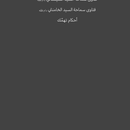
فتاوى سماحة السيد الخامنئي
دام ظله
أحكام تهمّك