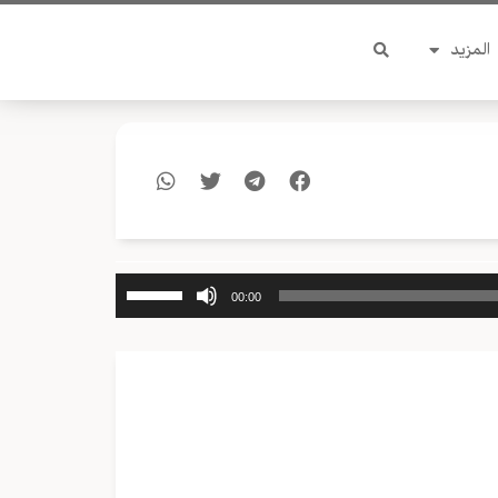
المزيد
استخدم
00:00
مفاتيح
الأسهم
أعلى/
أسفل
لزيادة
أو
خفض