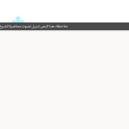
ملاحظة: هذا النص تنزيل لصوت محاضرة الشيخ حب