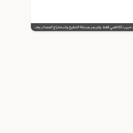
يب الكاظمي فقط، ولم يمر بمرحلة التنقيح واستخراج المصادر بعد.