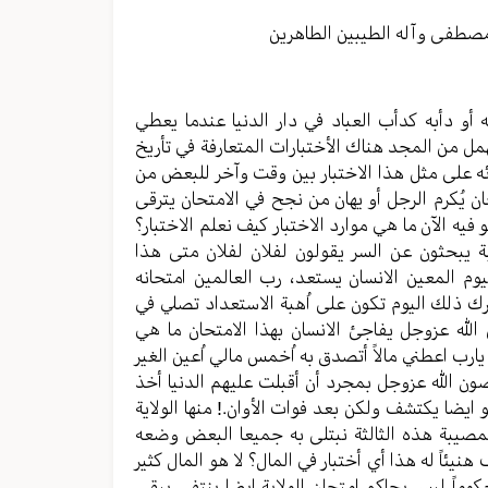
مستوى
الصوت.
مصطفی وآله الطیبین الطاهرین
ه أو دأبه كدأب العباد في دار الدنیا عندما یعطي
مل من المجد هناك الأختبارات المتعارفة في تأريخ
ائه علی مثل هذا الاختبار بین وقت وآخر للبعض من
ن یُکرم الرجل أو یهان من نجح في الامتحان یترقی
ه الآن ما هي موارد الاختبار کیف نعلم الاختبار؟
ة یبحثون عن السر یقولون لفلان لفلان متی هذا
یوم المعین الانسان یستعد، رب العالمین امتحانه
برك ذلك الیوم تکون علی اُهبة الاستعداد تصلي في
الله عزوجل یفاجئ الانسان بهذا الامتحان ما هي
ل یارب اعطني مالاً أتصدق به اُخمس مالي اُعین الغیر
یعصون الله عزوجل بمجرد أن أقبلت علیهم الدنیا أخذ
یضا یکتشف ولکن بعد فوات الأوان.! منها الولایة
مصیبة هذه الثالثة نبتلی به جمیعا البعض وضعه
اً له هذا أي أختبار في المال؟ لا هو المال کثیر
کوماً لیس بحاکم امتحان الولایة ایضا ینتفي یبقی