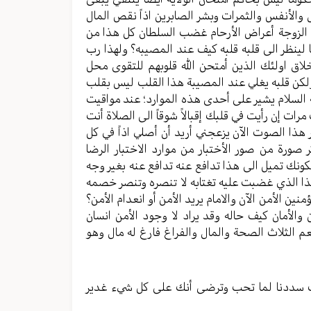
والأنفس والثمرات وبشر الصابرین اذاً نقص المال
 الزوجة أعراض الأرحام غضب السلطان کل هذا من
ا لینظر الی قلبه قلبه کیف عند المصیبه؟ ولهذا رب
لاق اولئك الذین أمتحن الله قلوبهم للتقوی محل
 ولکن قلبه یغلي عند المصیبة هذا القلب لیس بقلب
السلام یشیر علی أحدی هذه الموارد؛ عند مواقیت
ات إن رأيت في قلبك إقبالاً شوقاً الی الصلاة أنت
 هذا الصوت الآن یزعجني أرید أن أصلي اذاً في کل
 صورة من صور الأختبار من موارد الاختبار الرضا
ونك تمیل الی هذا تدافع عنه تدافع عنه بغیر وجه
ا الذي غضبت علیه تغتابه لا تنصره وتنصر خصمه
نین الأمن الآن والامام یرید الأمن أو انعدام الأمن؟
 والأمان کیف حاله وقد یراد لا وجود الأمن انسان
لنعم الثلاث الصحة والمال والفراغ فارغ له مال وهو
رات سددنا لما تحب وترضی أنك علی کل شيء غدیر