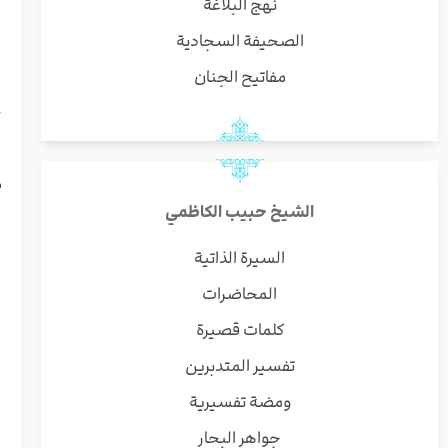
نهج البلاغة
ب
و
الصحيفة السجادية
ا
مفاتيح الجنان
ح
ا
ا
م
ل
الشيخ حبيب الكاظمي
ف
ا
السيرة الذاتية
ل
المحاضرات
ا
ا
كلمات قصيرة
ف
تفسير المتدبرين
ی
ا
ومضة تفسيرية
ا
جواهر البحار
ل