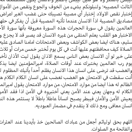
لثالث المصیبه؛ ولنبلونکم بشيء من الخوف والجوع ونقص من الأموال 
ختبار نقص الاولاد إختبار أي مصیبة تصیبك حتی غضب الغیر اعراض
صادیق المصیبة اذاً الانسان عندما تأتیه المصیبة قبل أن یفکر في حله
لعالمین یقول في سورة الحجرات هذه السورة معروفة بأنها سورة الأخ
لاختبار هو القلب یعلم المتقي من غیره الانسان قد یصبر قد لا یجزع
لیم، هناك ایضا بعض الکواشف وبعض الامتحانات امامنا الصادق علیه 
لصلاة کیف محافظتهم علیها أنت في کل یوم تُختبر خمس مرات أو ثلاث مر
لی خیر لو أن الانسان بعض الناس یسمع الاذان یقول لیت الأذان تأخر
وم رب العالمین یختبرك عند أوقات الصلاة، امیرالمؤمنین ایضا یذکر
الغضب قد ترضی علی انسان هذا الانسان یظلم أحداً یأتيك المظلوم لک
نت سقطت في الامتحان هو الغضب تغضب علی انسان الکلام الکلام هذ
لظالم له هذا ایضا من موارد الامتحان، من موارد الامتحان یقول امیرالمؤم
لکلام له وجهان یعني عند الأمن یعني أختبروه في الأمن اذا فقد الأمن
عیش الأمن والأمان فیبطر یصبح انساناً عاطلاً باطلاً لا یستثمر هذه ا
نسان معافی ومع ذلك لا یتقدم في مضمار العبودیه.
للهم بحق اولیائم أجعل من عبادك الصالحین خذ بأیدینا عند العث
الفاتحة مع الصلوات.