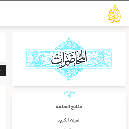
خطي
لى
لمحتوى
مشغ
الص
منابع الحكمة
ا
القرآن الكريم
و