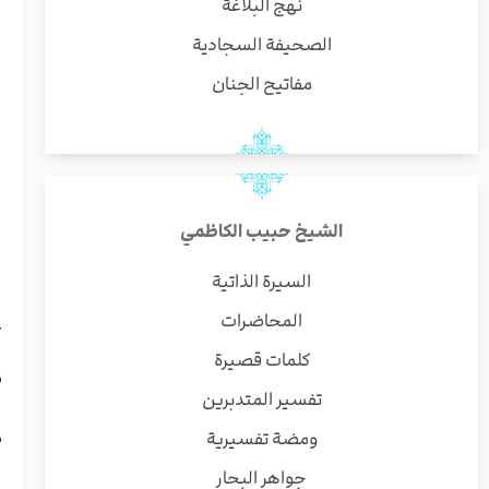
نهج البلاغة
الصحيفة السجادية
ا
مفاتيح الجنان
ا
ل
و
الشيخ حبيب الكاظمي
ه
ل
السيرة الذاتية
و
المحاضرات
ع
ي
كلمات قصيرة
م
تفسير المتدبرين
م
ومضة تفسيرية
ف
جواهر البحار
ا