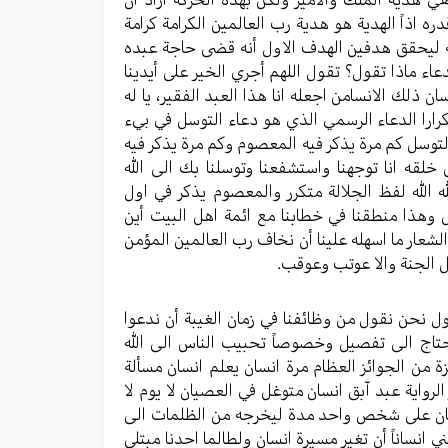
 اذاً الهدية هو هدية رب العالمين الكرامة كرامة
ئه ليحقق هدفين الهدف الاول أنه قضى حاجة عبده
عاء ماذا تقول؟ تقول اللهم أجري الخير على أيدينا
 ذلك الانسامن اجعله انا هذا العبد الفقير، يا له
 وتكرارا الدعاء الرسمي الذي هو دعاء التوسل في بيء
التوسل كم مرة يذكر فيه المعصوم وكم مرة يذكر فيه
 خلقه انا توجهنا واستشفعنا وتوسلنا بك الى الله
لله الله لفظ الجلالة متكرر والمعصوم يذكر في اول
 وهذا منطقنا في خطابنا مع ائمة اهل البيت أين
شعار ما اسهله علينا أن نخاف رب العالمين المؤمن
ل الجنة والا عوتب وعوقب.
ول نحن نقول من وظائفنا في زمان الغيبة أن ندعوا
حتاج الى تفصيل وخصوصاً تحبيب الناس الى الله
ن الجوائز العظام مرة انسان يعلم انسان مسألة
لرواية عبد آبق انسان متوغل في العصيان لا يوم لا
لانسان على شخص واحد مدة ليخرجه من الظلمات الى
ي انساناً أن تغير مسيرة انسان ولطالما احدنا مبتلى