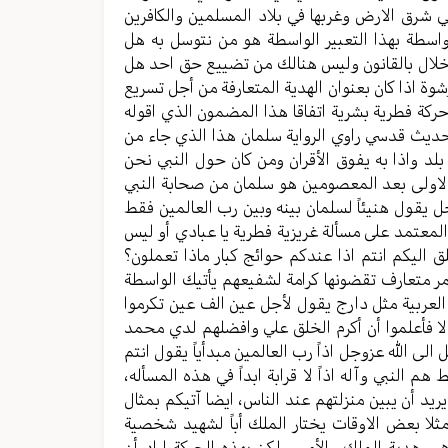
في شرق الارض وغربها في بلاد المسلمين والكافرين
واسطة بهذا التعبير الواسطة هو من نتوسل به هل
أخلال بالقانون وليس هنالك من تضييع حق احد هل
وة اذا كان بعنوان الهدية المتعارفة من أجل تسريع
اً حركة فطرية بشرية اتفاقا هذا المضمون الذي اقوله
 حديث قدسي راوي الرواية سلمان هذا الذي جاء من
بلد واذا به يفوق الأقران ومن كان حول النبي نحن
الاولى بعد المعصومين هو سلمان من صحابة النبي
 يقول هنيئاً لسلمان بينه وبين رب العالمين فقط
المعتمد على مسألة غريزية فطرية يا عبادي أو ليس
ق اليكم انتم اذا عندكم حوائج كبار ماذا تعملون؟
متعارف تقضونها كرامة لشفيعهم يأتيك الواسطة
العربية مثل دارج يقول لأجل عين الف عين تكرموا
الا فأعلموا أن أكرم الخلق علي وافضلهم لدي محمد
لى الله عزوجل اذاً رب العالمين مبدأياً يقول انتم
النبي وآله اذاً لا قرابة ابداً في هذه المسأله،
يد أن يبين منزلتهم عند الناس، ايضا آتيكم بمثال
مثلا بعض الاوقات يختار الملك أباً لشهيد شخصية
ي هدية الملك والأمير ولكن بهذه الحركة اراد أن