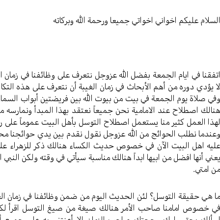
لسلام عليكم اخواني اخواتي جميعا ورحمة الله وبركاته
تفقنا في ايام الجمعة بفضل الله عزوجل نتعرف على وظائفنا في زمان ال
ا يؤدي دوره من أهم الأبحاث في زمان الغيبة أن نتعرف على هذه التك
في صلاة يوم الجمعة في بيت من بيوت الله بين فريضتين أبواب السماء
نالك اصطلاح عند الامامية نحن جميعاً نعتقد بهذا المبدأ ونمارسه من 
هذا العمل كثير منا يستعمل اصطلاح التوسل بأهل البيت عموماً على رأ
عندما نطلب الحوائج من الله عزوجل نقول نقدم بين يدي حوائجنا مح
ليه اهل البيت الآن في خصوص حديث الكساء هنالك ذكر للزهراء عليها 
عني أنها افضل من ابيها ابداً هنالك مناسبة سيأتي في وقته ولكن النبي 
ن امتي.
ا هي حقيقة التوسل؟ لئن الحديث اليوم من ضمن وظائفنا في زمان الغ
ي خصوص امامنا صاحب الأمر هنالك صيغة من صيغ التوسل اقرأ لكم 
سألك بحق وليك وحجتك صاحب الزمان الا أعنتني به على جميع أ