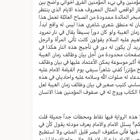
لمؤمنين وفي بيء المؤمنين الفرق اخواني واضح بين
تظار الواقعي المثال المعروف هذه الايام الذي ينتظر
مبخر المائدة ممدودة من الصباح العائلة تعمل هذا
ان له منطق شعري شاعري هذا ليس له واقع ابداً.
ان الغيبة ولو كان دوراً بسيطاً يقال في نار نمرود
اهيم عليه السلام يقولون كانت تأتي المرأة والرجل
د أن يكون له دور في تأجيج هذه النار هكذا في
في صفحات محدودة من أجل بيان وظائف زمان الغيبة
 أكبر موسوعة يمكن الأعتماد عليها في بيان وظائف
مؤتزراً كفني شاهراً سيفي يوم القيامة الامام عليه
 الدعاء له صلوات الله وسلامه عليه واحاديثي في هذه
أساسي كتيب صغير في بيان وظائف زمان الغيبة لعل
ا الكتاب وروج له في صفوف المؤمنين هذا الانسان
ا هذه الرواية فيها نقاط ومحطات جداً جميلة قلت
كم؟ يسئل الامام والامام يعرف مودته يقول كأن في
 فيها فأني مكفوف البصر قليل المشي ولا استطيع
حب الامام عليه السلام قال هاتي حاجتك ماذا تريد