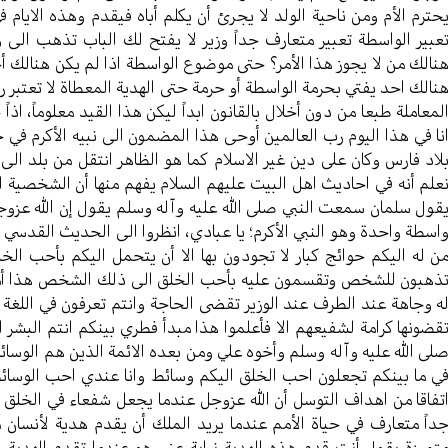
حترم الأم ومن ناحية الولد لا يجرئ أن يكلم أباه فيقدم وهذه الايام 
عبير الواسطة تعبير متعارف جداً وزير لا يفتح لك الباب تذهب الى 
نالك من لا يجوز هذا الأمر؟ حتى موضوع الواسطة اذا لم يكن هنالك 
نالك احد يفتي بحرمة الواسطة أو حرمة حتى الهدية المعطاة لا تعتبر رش
لمعاملة طبعا من دون أخلال بالقانون ابداً ليكن هذا القيد معلوماً، اذ
نا في هذا اليوم رب العالمين أوحى هذا المضمون الى نبيه الأكرم في
لاد فارس وكان على دين غير الاسلام كما هو الظاهر انتقل من بلد الى 
علم أنه في احاديث اهل البيت عليهم السلام يفهم منها أن الشخصية 
قول سلمان سمعت النبي صلى الله عليه وآله وسلم يقول إن الله عزوجل
اسطة واحدة وهو النبي الأكرم؛ يا عبادي، انظروا الى الحديث القدسي 
ن له اليكم حوائج كبار لا تجودون بها الا أن يتحمل اليكم بأحب الخل
ذهبون للشخص وتقسمون عليه بأحب الخلق الى ذلك الشخص هذا أمر 
ه وجاهة عند الطرف عند الوزير تقضى الحاجة وانتم تعرفون في اللغة 
قضونها كرامة لشفيعهم الا فأعلموا هذا مبدأ فطري بينكم انتم البشر 
لى الله عليه وآله وسلم وأخوه علي ومن بعده الائمة الذين هم الوسائل ا
ي ما بينكم تجعلون احب الخلق اليكم وسائط وانا عندي احب الوسائط هم 
تفاقا من اهداف التوسل أن الله عزوجل عندما يجعل شفعاء في الخلق ير
داً متعارف في حياة الأمم عندما يريد الملك أن يقدم هدية لأنسان 
تميزة يقول أنت قدم هذه الهدية نيابة عني هو عندما تقدم الهدية ه