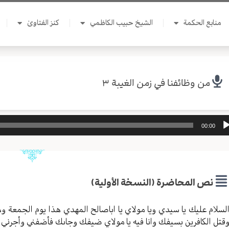
منابع الحكمة
الشيخ حبيب الكاظمي
كنز الفتاوىٰ
من وظائفنا في زمن الغيبة ٣
ل
00:00
وت
نص المحاضرة (النسخة الأولية)
لسلام عليك يا سيدي ويا مولاي يا اباصالح المهدي هذا يوم الجمعة و
قتل الكافرين بسيفك وانا فيه يا مولاي ضيفك وجاىك فأضفني وأجرني ف