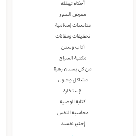
أحكام تهمّك
ي
ت
معرض الصور
ه
مناسبات إسلامية
ه
ا
تحقيقات ومقالات
ا
آداب وسنن
ب
ن
مكتبة السراج
ي
من كل بستان زهرة
و
م
مشاكل وحلول
ت
الإستخارة
ل
ت
كتابة الوصية
ص
محاسبة النفس
ف
ا
إختبر نفسك
ج
م