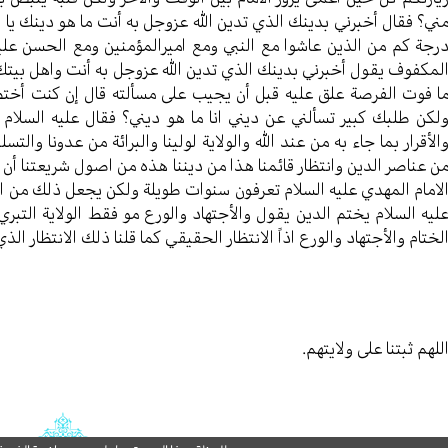
ني؟ فقال أخبرني بدينك الذي تدين الله عزوجل به أنت ما هو دينك يا ا
رجة كم من الذين عاشوا مع النبي ومع اميرالمؤمنين ومع الحسن عليه
لمكفوف يقول أخبرني بدينك الذي تدين الله عزوجل به أنت واهل بيتك لأد
ا فوت الفرصة علق عليه قبل أن يجيب على مسألته قال إن كنت أخ
لكن طلبك كبير تسألني عن ديني انا ما هو ديني؟ فقال عليه السلام اول
الأقرار بما جاء به من عند الله والولاية لولينا والبرائة من عدونا والتسل
ن عناصر الدين وانتظار قائمنا هذا من ديننا هذه من اصول شريعتنا أن ننت
لامام المهدي عليه السلام تعرفون سنوات طويلة ولكن يجعل ذلك من اص
ليه السلام يختم الدين يقول والأجتهاد والورع مو فقط الولاية التبري 
لختام والأجتهاد والورع اذاً الانتظار الحقيقي كما قلنا ذلك الانتظار ال
للهم ثبتنا على ولايتهم.