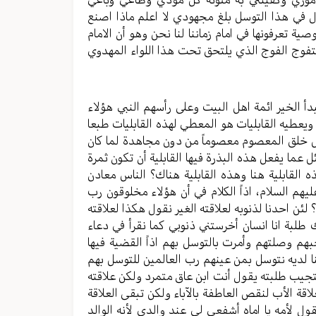
ل في هذا التوسل بلغ مجهودي لا اعلم ماذا اصنع
 تعرفونها في امام زماننا لنا نحن وهو أن الامام
 تتفوج الفوج الذي يلتحق تحت هذا اللواء المهدوي
أ الخير ائمة اهل البيت وعلى رأسهم النبي هؤلاء
يعطيه القابليات هو المعطي لهذه القابليات طبعا
وجل خلق المعصوم معصوماً من دون مجاهدة لما كان
 عما يفعل هذه البذرة فيها القابلية أن تكون ثمرة
ه القابلية هنا وهذه القابلية هناك؟ الناس معادن
هم السلام، اذاً الكلام في أن هؤلاء مخلوقون رب
ئن احدنا لذنوبه لعلاقته الغير نقول هكذا لعلاقته
 طلبة انا انسان أخرستني ذنوبي كما نقرأ في دعاء
 وصلتهم وأمرت بالتوسل بهم اذاً القضية فيها
تنا لديه نتوسل بمن عينهم رب العالمين للتوسل بهم
يستجيب طلبته يقول أنت ابن عاق متمرد ولكن علاقته
علاقة الأب لنقص العاطفة بالآباء ولكن تبقى العلاقة
ول لأمه يا اماه أشفعي لي عند والدي لأنه الوالد