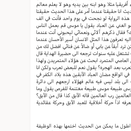
ريقيا مثلا وهو ابنه بين يديه وهو لا يعلم معالم
يث انا حقيقتا عندما أمر على هذا الحديث حقيقتا
ق هذه الرواية لو نجحت في يوم واحد فأنت في الف
 الغني عن العباد يقول يا موسى قم بعمل الناس
 فقال ذكرهم آلائي ونعمائي ليحبوني أنت عندما
يه تعرفون هذا المثل الانسان أسير الأحسان عندما
 ترد آبقاً عن بابي أو ضالاً عن فنائي افضل لك من
رب تشتغل عليه سنوات ترجعه الى حضيرة الهداية قال
ل العاصي المتمرد ابحث عن هؤلاء المتمريدن ولهذا
 تعرب بعد الهجره؟ يقول نعم للبعض تعرب ولكن انا
ي الواقع مضان العباد الآبقين هذه بلاد الكفر في
الى بلد ليس فيه عالم فهؤلاء ارجعهم الى دائرة
 موسى طبيعة موسى طبيعة مغتنمة للفرص يقول وما
لمين رب العالمين قاله الآبق كذا قال من الآبق؟
فه اذاً حركة أخلاقية للعبد الآبق وحركة عقائدية
ي اطول ما يمكن من الحديث اختمها بهذه الوظيفة