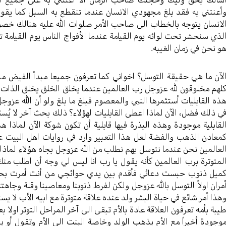
أعنتني به فقد بلغ مجهودي الانسان عندما تنقطع به السبل كما يقو
لانسان يتوجه بالخطاب الى صاحب الأمر صلوات الله عليه هنالك خصوصية
لذي سنحشر تحت لوائه يوم القيامة عندما الأفواج الناس يوم القيامة
و نحن في زمان الغيبه.
لآن ما هي حقيقة التوسل؟ اخواني كما تعرفون جميعا مبدأ الفيض مبد
لهم مخلوقون لله عزوجل رب العالمين عندما يخلق الخلق يخلق الذات و
ذه القابليات أستثمرها النبي والمعصوم فبلغ ما بلغ ولو أن الله عز
ي ذلك فضل، الآن لماذا اعطى القابليات لهؤلاء؟ ذلك بحث آخر لا يُسئل
لقابلية موجودة وهذه البذرة فيها قابلية أن تكون شوكة الآن لماذا هذ
معادن الذهب والفضة لعل هذا التعبير وارد في روايات اهل البيت علي
لعالمين نحن عندما نتوسل بهم نطلب من الله عزوجل بجاه هؤلاء لماذا؟ ل
لمتوترة برب العالمين كأنه يقول يا رب انا ليس لي وجه أن اطلب منك
ميل ذنوب حبست دعائي فأقدم بين يدي حوائجي من أنت أمرت بحبهم
مران اولاً التوسل بالله عزوجل ولكن لفرط ذنوبنا ومعاصينا وقلة وجاه
هذا أمر شائع في حياة البشر ولد عنده علاقة متوترة مع ابيه الأب لا 
يبة بأمه تعرفون العلاقة عادة بالأم تبقى الى آخر المراحل التوتر اولا ب
وجودة أخيراً مع الأم يذهب الولد وخاصة البنت الى الأم وتقول أو يق