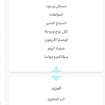
و
مسائل وردود
ا
المؤلفات
ا
ه
السراج المنير
لكل زوج وزوجة
ا
الوصايا الأربعون
ك
ه
صورة اليوم
ف
سؤالكم وجوابنا
ا
ك
ا
ا
ك
أ
المزيد
و
ط
كنز الفتاوىٰ
م