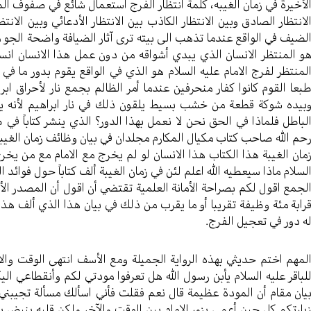
لأخيرة في زمان الغيبه، كلمة انتظار الفرج استعمال شائع في صفوف ا
لانتظار الصادق وبين الانتظار الكاذب بين الانتظار الأدعائي وبين الان
لضيف في الواقع عندما تذهب الى بيته ترى آثار الضيافة واضحة الجو 
و المنتظر الانسان الذي يبدي أشواقه من دون عمل هذا الانسان انس
لمنتظر لفرج الامام عليه السلام هو الذي في الواقع يقوم بدور ما في زم
بعا القوم كانوا كفار منحرفين عندما أمر الظالم بجمع نار لأحراق ابر
بيده شوكة قطعة من خشب بسيط يلقون ذلك في نار ابراهيم لأنه يري
لباطل فلماذا في الحق نحن لا نعمل بهذا الدور؟ الذي ينشر كتاباً 
حم الله صاحب كتاب مكيال المكارم مجلدان في بيان وظائف زمان الغيبة
مان الغيبة هذا الكتاب هذا الانسان لو لم يخرج مع الامام مع من يخرج 
لسلام ماذا سيعطيه الله اعلم لئن في زمان الغيبة ألف كتاباً حول فوائد
لجمع اقول لكم بصراحة الأمانة العلمية تقتضي أن اقول أن المصدر ال
رابة مئة وظيفة تقريبا أو ما يقرب من ذلك في بيان هذا الذي ألف هذ
ه دور في تعجيل الفرج.
لمهم اختم حديثي بهذه الرواية الجميلة ومع الأسف انتهى الوقت وال
لباقر عليه السلام يأبن رسول الله هل تعرفوا مودتي لكم وأنقطاعي الي
يان مقام أن المودة عظيمة قال نعم فقلت فأني اسألك مسألة تجيبني
يارتكم كل حين أعمى يزور الامام بين الوقت والآخر ولكن قلبه ينبض ب