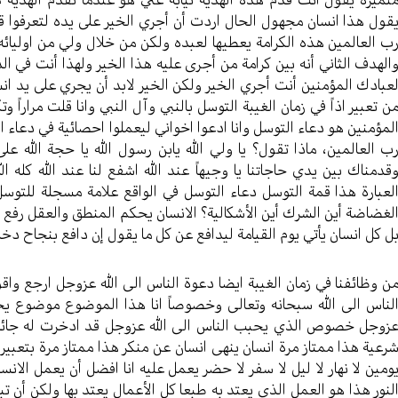
قول هذا انسان مجهول الحال اردت أن أجري الخير على يده لتعرفوا قدره
ب العالمين هذه الكرامة يعطيها لعبده ولكن من خلال ولي من اوليا
الهدف الثاني أنه بين كرامة من أجرى عليه هذا الخير ولهذا أنت في الد
عبادك المؤمنين أنت أجري الخير ولكن الخير لابد أن يجري على يد انسان
ن تعبير اذاً في زمان الغيبة التوسل بالنبي وآل النبي وانا قلت مراراً
لمؤمنين هو دعاء التوسل وانا ادعوا اخواني ليعملوا احصائية في دعاء 
ب العالمين، ماذا تقول؟ يا ولي الله يابن رسول الله يا حجة الله على
قدمناك بين يدي حاجاتنا يا وجيهاً عند الله اشفع لنا عند الله كله ا
لعبارة هذا قمة التوسل دعاء التوسل في الواقع علامة مسجلة للتوسل
لغضاضة أين الشرك أين الأشكالية؟ الانسان يحكم المنطق والعقل رفع ال
ل كل انسان يأتي يوم القيامة ليدافع عن كل ما يقول إن دافع بنجاح دخ
ن وظائفنا في زمان الغيبة ايضا دعوة الناس الى الله عزوجل ارجع واق
لناس الى الله سبحانه وتعالى وخصوصاً انا هذا الموضوع موضوع ي
زوجل خصوص الذي يحبب الناس الى الله عزوجل قد ادخرت له جائزة م
رعية هذا ممتاز مرة انسان ينهى انسان عن منكر هذا ممتاز مرة بتعبير ا
ومين لا نهار لا ليل لا سفر لا حضر يعمل عليه انا افضل أن يعمل ا
لنور هذا هو العمل الذي يعتد به طبعا كل الأعمال يعتد بها ولكن أن تبن