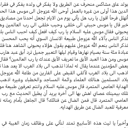
ولد عاق مشاكس منحرف عن الطريق ولا يفكر في ولده يفكر في فقراء أف
لدين هذا أولى من غيره بالعمل أوحى الله عزوجل الى موسى هذا الحد
تهلل فرحاً اقول يا رب هل يأتي يوم من الايام تجعل احدنا من مصادي
ير قال يا موسى حببني الى خلقي وحبب خلقي الي رب العالمين وهو
حبوني فقال موسى عليه السلام يا رب كيف افعل كيف احبب الناس بك؟
ذكر الناس بآلاء الله عزوجل طبيعة الانسان السوي أنه يحب المحسن ال
ذكر الناس بنعم الله عزوجل عليهم يقول هؤلاء يحبوني الشاهد هنا فلئن
بادة مئة سنة بصيام نهارها وقيام ليلها التعبير جميل ترد آبق عبد ها
وسى ومن هذا العبد الآبق ما تعريف الآبق عندك يا رب العالمين؟ فقا
عض المؤمنين عندما يقال له لماذا تذهب الى بلاد الغرب الا يعد هذا
ذهب الى بلاد الغرب لألقي القبض على الفارين من طاعة الله عزوجل ف
لاد المسلمين هنالك العلماء وائمة المساجد والخطباء وغيره اذهب 
لهداية العاصي المتمرد قال موسى عليه السلام وانتم تعرفون طبيعة
لك بيمينك عصاي اهش بها الى آخره يريد أن يطيل الحديث مع رب العا
لعاصي المتمرد قال فمن الضال عن فنائك؟ قال الجاهل بأمام زمانه تعر
عرفية للعبد الضال عن طريق الهدايه.
أخيراً يا ليت هذه الأسابيع تمتد لنأتي على وظائف زمان الغيبة ف