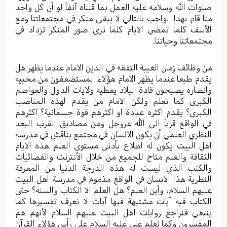
صلوات الله وسلامه عليه العمل بما قلناه آنفاً لو أن كل واحد
منا قام بهذا الواجب بالتالي لا يبقى منكر في مجتمعاتنا ومع
الأسف كلما تمضي الايام كلما نرى صور المنكر تزداد في
مجتمعاتنا وحياتنا.
من وظائف زمان الغيبة التفقه في الدين الامام عندما يظهر هل
يقدم طبعا عندما يظهر الامام هؤلاء المستضعفون من محبيه
وانصاره يصبحون قادة البلاد يعطيه ولايات الدول والعواصم
الكبرى كما نعلم ولكن الامام من يقدم لهذه المناصب
الكبرى؟ يقدم اكثره عبادة او اكثرهم قوة جسمانية؟ اكثرهم
في الواقع قرباً الى الله عزوجل ومن مصاديق القرب البعد
النظري العلمي أن يكون الانسان في مجتمع يناقش في مدرسة
اهل البيت يكون له اطلاع بأدنى مستوى العلم هذه الايام
الثقافة والعلم متاح للجميع من خلال الأنترنت والفصائيات
والكتب الذي ليست له هذه الدرجة الدنيا من المعرفة
النظرية هذا الانسان في الواقع مذموم في مدرسة اهل البيت
عليهم السلام، وأين العلم؟ هل العلم الا الكتاب والسنه؟ حتى
الكتاب فيه آيات مشتبهة فيها آيات لا نعرف تفسيرها كما
ينبغي فنراجع روايات اهل البيت عليهم السلام لأنهم هم
المفسرون وكما نعلم علي عليه السلام على رأس هؤلاء القرآن