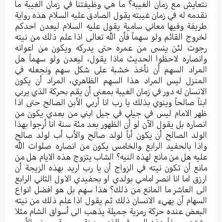
نتعايش مع زمان الغيبه؟ ما هي وظيفتنا في زمان الغيبة ما
نقدمه له في زمان غيبته يقول الصادق عليه السلام هذه رواية
طريفة وفيها معاني سامية يقول عليه السلام ليعدن احدكم
لخروج القائم ولو سهماً فأن الله تعالى اذا علم ذلك من نيته
رجوت لئن ينسى من عمره حتى يدركه ويكون من اعوانه
وانصاره لاحظوا الحديث ماذا يقول، ليعدن ولو سهماً هل
المراد السهم أن نأخذ خشبة على شكل سهم ونجعله في
المنزل ليس المراد هذا السهم الظاهري، المراد أن يكون
الانسان له دور في زمان الغيبة بمعنى أن يقم بحركة الذي يربي
ابناً صالحاً وينوي بذلك يا رب انا أربي الأبن الصالح حتى اذا
ظهر الامام ليس في جيلي في جيل ابني من بعدي يكون من
انصاره بل يقول الآن لو أن الظهور بعد مئة سنة انا أرجوا بهذا
الولد الصالح أن يكون أباً لولد صالح والأب أب لولد صالح
واذا بالحفيد الرابع والخامس يكون من انصاره صلوات الله
عليه هل من مانع لهذه النيه؟ الشاب يتزوج هذه الايام هل من
مانع أن تكون نيته في الزواج أن يا رب اريد بهذه الزيجة أن
ارزق اما انا انصر امامي بولدي او بحفيدي الاول الثاني الرابع
الى العاشر ما المانع من ذلك؟ هذا سهم بل هو افضل انواع
السهام أن يهيء الانسان ذلك ثم يقول اذا علم ذلك من نيته
البعض عنده حركة رمزية جميلة يذهب الى أسواق الشام مثلا
يشتري سيفاً هذه السيوف الذي مزينة مرصعة ببعض الأمور