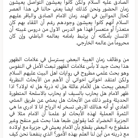
الصادق عليه السلام ولكن كانوا يعيشون التواصل يعيشون
زمان الحضور ونحن كذلك ايضا يعني حالنا في هذا العصر
كحال الموالين في الهند زمان الامام الصادق والباقر عليهم
السلام أنهم كانوا يعيشون وجودهم رغم أن اللقاء بهم كان
متعذراً أو متعسراً فهذا هو الدرس الاول من دروس غيبته أن
الانسان بأمكانه أن يرتبط بامامه بعالمه الباطني وإن كان
محروماً من عالمه الخارجي.
من وظائف زمان الغيبة البعض يسترسل في علامات الظهور
هذا بحث جيد لا بأس علامات الظهور تبعث الأمل في النفوس
وهو بحث علمي مطروح في روايات اهل البيت عليهم السلام
ولكن اعتقد اخواني اخواتي أن الأهم من الأبحاث النظرية
البعض يبحث هل للأمام عائلة هل له ذرية هل له اولاد؟ اذا
ظهر الامام هل يحارب بالسيف او يحارب بالاسلحة المتطورة
الحديثة وغير ذلك من الأبحاث هل يمشي عن طريق المشي
العادي أو أنه هنالك الارض تسخر له الرياح انا لا ادري ما هي
الثمرة العملية لهذه الأبحاث لو علمنا أن الامام مثلا في
الجزيرة الخضراء كما يقولون طبعا هذا بحث غير منقح وغير
مقطوع به البعض يقطع بأن الامام يعيش في جزيرة مع اولاده
مع ذريته من أين لنا العلم بهذه الأمور؟ الذي ينفعنا نحن كيف