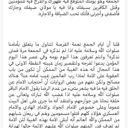
الجمعة وهو يومك المتوقع فيه ظهورك والفرج فيه للمؤمنين
وقتل الكافرين بسيفك وانا فيه يا مولاي ضيفك وجارك
فأضفني وأجرني فأنك تحب الضيافة والاجاره.
قلنا أن ايام الجمع نعمة الفرصة لتناول ما يتعلق بأمامنا
صلوات الله وسلامه عليه اذا لم نذكره في الجمعة مرة فمتى
نذكره؟ وانتم تعرفون هذا اليوم يومه وفي عصر هذا اليوم
المؤمن يدعوا لفرجه ولتقصير زمان غيبته النقطة الاولى في
هذا المجال أنه هذه الغيبة من الممكن أن تكون من باب
العقوبة على الامة لماذا رب العالمين غيب امامه عنا؟ هناك
مصالح ولكن نفهم من بعض الروايات أن أحتجاب الامام عن
الخلق فيه ما فيه يشعر بشيء من عدم الرضا يقول الامام الباقر
صلوات الله وسلامه عليه اذا غضب الله تبارك وتعالى عن
خلقه نحانا عن جوارحهم واعتقد أنه ما جرى على اهل البيت
عموماً وعلى خصوص الامام الجواد والامام الهادي والامام
العسكري هؤلاء كلهم قتلوا مسمومين وهم في ريعان شبابهم
من الممكن والله العالم أنه أبتلى الامة بهذه الغيبة لئن الامة
لم تعرف قدر ائمتهم صلوات الله عليهم الائمة جائوا لهداية