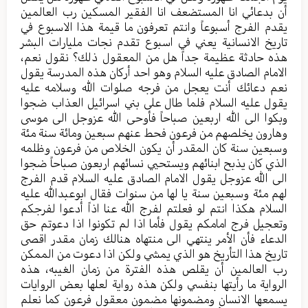
أن بدعائي انا المستضعف انا الفقير المسكين رب العالمين
يقدم الفرج أسبوعاً وانتم تعرفون ما قيمة هذا الاسبوع في
تاريخ الانسانية يعني في اسبوع تقدم نجات مليارات البشر
هذه حادثة عظيمة جداً هل من المعقول ذلك؟ نقول نعم،
الامام الصادق عليه السلام وهو احد أركان هذه المدرسة يقول
نعم دعائك أنت يعجل من فرجه صلوات الله وسلامه عليه
يقول عليه السلام فلما طال على بني اسرائيل العذاب ضجوا
وبكوا الى الله اربعين صباحاً فأوحى الله عزوجل الى موسى
وهارون يخلصهم من فرعون فحط عنهم سبعين ومائة سنة مئة
وسبعين سنة كان المقدر أن يكون الخلاص من فرعون وظلمه
الذي كان يذبح ابنائهم ويستحيي نسائهم اربعون صباحاً ضجوا
الى الله عزوجل يقول الامام الصادق عليه السلام قدم الفرج
لهم مئة وسبعين سنة يا لها من سنوات فقال ابوعبدالله عليه
السلام هكذا انتم لو فعلتم لفرج الله عنا اذاً أدعوا لفرجكم
وتعجيل فرج امامكم يقول فأما اذا لم تكونوا اذا دعوتم حق
الدعاء فأن الأمر ينتهي الى منتهاه هنالك زمان مقدر اقصى
تاريخ هذا التأريخ هو الذي يمشي ولكن اذا دعوت من الممكن
رب العالمين أن يقلص هذه الفترة من زمان الغيبه، هذه
الرواية ما رأيتها بنفسي ولكن هذه رواية لعلها بعض الروايات
يسمعها الانسان ومضمونها مضمون معقول فرعون كما نعلم