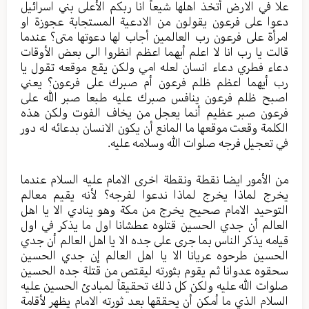
علا في الارض أتخذ اهلها شيعاً انا ربكم الأعلى بني اسرائيل
دعوا على فرعون يقولون من الادعية المستجابة عجوزة او
امرأة على فرعون رب العالمين أجاب لها دعوتها متى؟ عندما
قالت يا رب انا لا اعلم أيهما اعظم انظروا الى بعض الأوقات
دعاء فطري دعاء انسان لعله امي ولكن يقع موقعه تقول يا
رب أيهما اعظم ظلم فرعون أم صبرك على فرعون؟ يعني
اصبح ظلم فرعون ينافس صبرك عليه طبعا صبر الله على
فرعون صبر عظيم أنما يعجل من يخاف الفوت ولكن هذه
الكلمة وقعت موقعها ما المانع أن يكون الانسان بدعائه له دور
في تعجيل فرجه صلوات الله وسلامه عليه.
من الأمور ايضا نقطة ونقطة اخرى الامام عليه السلام عندما
يخرج لماذا يخرج لماذا ندعوا لفرجه؟ لأنه يقيم معالم
التوحيد الامام صحيح يخرج من مكة وهو ينادي الا يا اهل
العالم أن جدي الحسين قتلوه عطشانا اول ما يذكر في اول
قيامه يذكر الناس بما جرى على جده الا يا اهل العالم أن جدي
الحسين طرحوه عريانا الا يا اهل العالم إن جدي الحسين
سحقوه عدوانا ثم يقوم بثورته ليقتص من قتلة جده الحسين
صلوات الله عليه ولكن كل ذلك تحقيقاً لمبادئ الحسين عليه
السلام الذي ما أمكن أن يحققها بعد ثورته الامام يظهر لأقامة