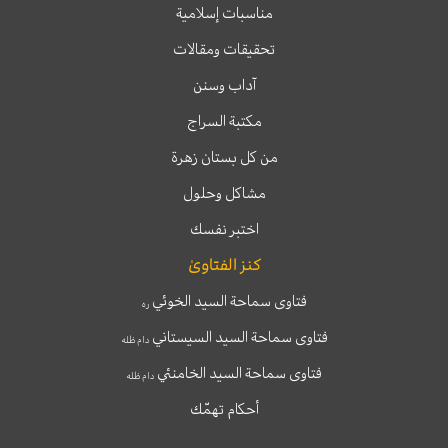
مناسبات إسلامية
تحقيقات ومقالات
آداب وسنن
مكتبة السراج
من كل بستان زهرة
مشاكل وحلول
اختبر نفسك
كنز الفتاوىٰ
فتاوى سماحة السيد الخوئي
ره
فتاوى سماحة السيد السيستاني
دام ظله
فتاوى سماحة السيد الخامنئي
دام ظله
أحكام تهمّك
T
T
I
F