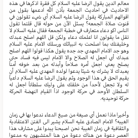
معالم الدين يقول الرضا عليه السلام كل فقرة اذكرها في هذه
الاحاديث في احاديث الجمعة بأذن الله ادعمها بقول من
اقوالهم المباركة يقول الرضا عليه السلام أي شيء تقولون في
قنوت صلاة الجمعه؟ يسئل الآن من حوله قال قلتما تقول
الناس اكو دعاء متعارف في خطبة الجمعة فقال عليه السلام لا
تقل ما يقولون انا اعلمك دعاء ولكن قل اللهم اصلح عبدك
وخليفتك بما اصلحت به انبيائك ورسلك الامام عليه السلام
وهو جد الامام المهدي جد جده يقول هكذا قولوا اللهم اصلح
عبدك أي اجعل له الصلاح والا الامام ليس فيه فساد حتى
يصلح يعني اجعل أمره صلاحاً وأبدله من بعد خوفه أمناً
يعبدك لا يشرك به شيئا يدعوا لولده المهدي عليه السلام أن
يقيم الحق في هذا الوجود وثم يقول الرضا عليه السلام داعياً
له ولا تجعل لأحداً من خلقك على وليك سلطاناً اجعل له
السلطان الأوحد في حركة الوجود اذاً القيام النهضة الحركة
حركة توحيديه.
وأخيرا ماذا نعمل أي صيغة من صيغ الدعاء ندعوا بها في زمان
الغيبه؟ الامام الصادق عليه السلام يشير الى الفتن الاعتقادية
والثقافية في زمان الغيبة نحن اصبحنا يبدوا على مشارف هذا
العصر دعوة من هناك دعوة من هنا المتشبهون به مدعوا