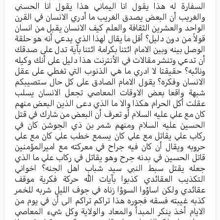
السفارة له هذا يقول انا اليماني هذا يقول انا الحسني
والغريب أن البعض يصدق الغريب ما أدري الانسان في القرن
الواحد والعشرين الثقافة والعلم كيف الانسان يقبل من انسان
قولاً من دون دليل؟ أقل ما يقال لهذا الذي يدعي أنه هو حلقة
الوصل بينه وبين الامام ائتنا بكرامة ائتنا بآية تدل على صدقك
أن تدعي وتنشر مقالات في الأنترنت هذا دليل على أنك وكيله
ونائبه؟ حقيقتا لا ادري ما هي الذنوب التي تغطي على عقل
الانسان وفكره؟ يقول الامام الصادق على كل حال ستصيبكم
شبهة واقعا بعض الاوقات المعاصي تجعل الانسان يسلب
عقلت أكل الحرام هكذا والا ما الذي دعى الذين البعض منهم
كان مع علي عليه السلام أو تعرف أن البعض من شارك في قتل
الحسين عليه السلام ومنهم شمر بن ذي الجوشن كان في
ركاب علي يقاتل مع علي كان يسمع خطب علي كان مع علي
حروبه ويقال أن كان فيه جراح في معركته مع اميرالمؤمنين
قاتل الحسين في بدنه جرح وهو يقاتل في ركاب علي ما الذي
جعله يقتل سبط النبي سيد شباب اهل الجنه؟ اخواني
التكذيب العقائدي كذبوا بآيات الله حركة فكرية موقف
عقائدي ولكن اساؤوا السوؤا زناه في جوف الليل شربه للخمر
كذبه غيبته فسقه فجوره هذا تراكم تراكم الى أن في يوم من
الايام أخذ ينكر المبدأ والمعاد والولاية وكل شيء المعاصي