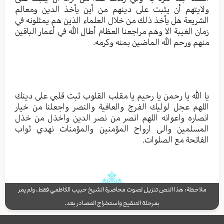
ولايتهم أن يثبت على دينهم من أين يأخذ الدين ومعالم
الشريعة هل يأخذ ذلك من خلال العلماء الذين هم يمثلونه في
زمان الغيبة الا وهم مراجعنا العظام أطال الله في أعمار الباقين
منهم ورحم الله الماضين بمنه وكرمه.
يا الله يا رحمن يا رحيم يا مقلب القلوب ثبت قلبي على دينك
اللهم عجل لوليك الفرج والعافية والنصر واجعلنا من خيار
انصاره واعوانه اللهم انصر من نصر الدين واخذل من خذل
المسلمين والى ارواح المؤمنين والمؤمنات نهدي ثواب
الفاتحة مع الصلوات.
ملاحظة: هذا النص تنزيل لصوت محاضرة الشيخ حبيب الكاظمي فقط، ولم يمر
بمرحلة التنقيح واستخراج المصادر بعد.