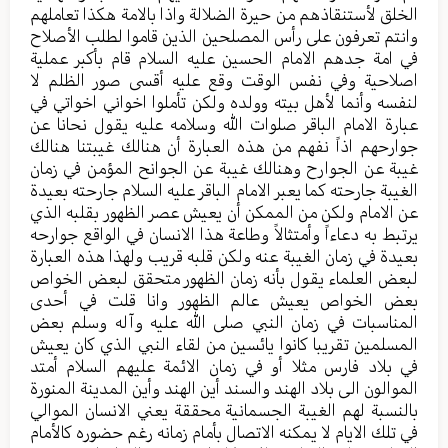
الخلق لأستنقاذهم من حيرة الضلالة واذا بالامة هكذا تعاملهم
وانتم تعرفون على رأس المصلحين الذين قاموا لطلب الأصلاح
في امة جدهم الامام الحسين عليه السلام قام بأكبر عملية
اصلاحية وفي نفس الوقت وقع عليه أقسى صور الظلم لا
لنفسه وأنما لأهل بيته وولده ولكن تأملوا اخواني اخواتي في
عبارة الامام الباقر صلوات الله وسلامه عليه يقول نحانا عن
جوارحهم اذاً نفهم من هذه العبارة أن هنالك غيبتنا هنالك
غيبة عن الجوارح وهنالك غيبة عن الجوانح المؤمن في زمان
الغيبة جارحته كما يعبر الامام الباقر عليه السلام جارحته بعيدة
عن الامام ولكن من الممكن أن يعيش عصر الظهور بقلبه الذي
يرتبط به دعاءاً وأمتثالاً وطاعة هذا الانسان في الواقع جوارحه
بعيدة في زمان الغيبة عنه ولكن قلبه قريب ولهذا هذه العبارة
لبعض العلماء يقول بأنه زمان الظهور متحقق لبعض الخواص
بعض الخواص يعيش عالم الظهور وانا قلت في أحدى
المناسبات في زمان النبي صلى الله عليه وآله وسلم بعض
المسلمين تقريبا كانوا يائسين من لقاء النبي الذي كان يعيش
في بلاد فارس مثلا أو في زمان الائمة عليهم السلام أمتد
الموالون الى بلاد الهند والسند أين الهند وأين المدينة المنورة
بالنسبة لهم الغيبة الجسمانية محققة يعني الانسان الموالي
في تلك الايام لا يمكنه الاتصال بأمام زمانه رغم حضوره كالأمام