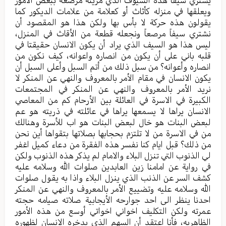
ويعلقها في منزله كأثاث أو كعلامة من علامات الديكور كما
يقولون هذه حركة لا بأس بها ولكن هذا هو المقصود أن
نشتري سيفاً مرصعاً ونجعله قطعة من الأقاث في المنزل،
ليس هذا هو السيف الذي يراد أن يكون الانسان حقيقتا في
قلبه باني على أن يكون من انصاره واعوانه، كيف نكون من
انصاره وأعوانه؟ من سبل ذلك من أتم السبل وأعلى السبل أن
يكون الانسان في مقام الأمر بالمعروف والنهي عن المنكر لا
نريد الأمر بالمعروف والنهي عن المنكر في المجتمعات
الكبيرة في الاسرة في العائلة بين الأرحام كم من المعاصي
الانسان يراها لا يسمعها يراها في عائلته في ذريته هو عم
لبعض البنات هو خال لبعض البنات هو اب للأسرة وهنالك
من في الاسرة من لا تلتزم بحجابها بصلاتها بتقواها أين نحن
من ذلك؟ قبل ايام كنا نفسر هذه الفقرة من دعاء كميل اغفر
لي الذنوب التي تنزل البلاء والامام لم يذكر هذه الذنوب ولكن
في رواية عن امامنا زين العابدين صلوات الله وسلامه عليه
كشف السر عن الذنب الذي ينزل البلاء واذا به يقول صلوات
الله وسلامه عليه وتضييع الأمر بالمعروف والنهي عن المنكر
احدنا ينظر الى احد جوارحه الأيجابية صلاته صيامه حجته
عمرته ولكن التكليف اخواني اخواتي أوسع من هذه الأمور
الظاهريه، فأنا اعتقد أن السهم الذي يدخره الانسان لظهوره