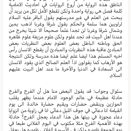
الناطق هذه الرواية من أروع الروايات في احاديث الامامية
كلمة فصل هي رواية واحدة ولكن تقطع الأمل لكل من يريد أن
يبحث عن العلم في غير مدرستهم يقول الباقر عليه السلام
لراويين هما سلمة والحكم يقول شرقا وغربا اذهب يمين
وشمال شرقا وغربا لن تجدا علماً صحيحاً الا شيئا يخرج من
عندنا اهل البيت قد تجد علوم ولكن علوم مزيفة علوم ظاهره
الحق وباطنه الباطل بعض العلوم بعض النظريات بعض
المبادئ عاقبة هذه النظريات والمبادئ أن يقطع الانسان رأس
اخيه المسلم هذا ايضا علم ايضا هذه مدرسة ولكن النتيجة
هو الأرهاب كما يقولون اذاً العلم الصالح الذي يقود الانسان
الى السعادة في الدنيا والآخرة ما عند اهل البيت عليهم
السلام.
سئوال وجواب؛ قد يقول البعض منا هل أن الفرج والفرج
حادثة عظيمة في عالم الوجود الامام عندما يظهر يقلب
الموازين وينقض حضارات ويقيم حضارة خالدة الى يوم
القيامة انا دعائي في جوف الليل دعائي انا في زاوية من الزوايا
دعاء عجوزة في بيتها هل هذا الدعاء يعجل الفرج؟ حادثة
بهذه الأهمية الفرج مثلا مكتوب في اليوم الفلاني طبعا في
يوم الجمعة ظهوره ولكن في الأسبوع الفلاني ظهوره هل يعقل