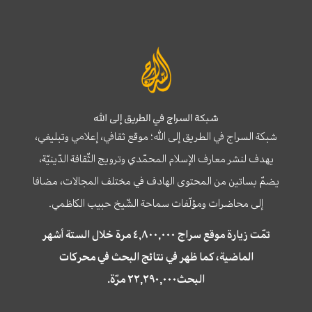
شبكة السراج في الطريق إلى الله
شبكة السراج في الطريق إلى الله؛ موقع ثقافي، إعلامي وتبليغي،
يهدف لنشر معارف الإسلام المحمّدي وترويج الثّقافة الدّينيّة،
يضمّ بساتين من المحتوى الهادف في مختلف المجالات، مضافا
إلى محاضرات ومؤلّفات سماحة الشّيخ حبيب الكاظمي.
تمّت زيارة موقع سراج ٤,٨٠٠,٠٠٠ مرة خلال الستة أشهر
الماضية، كما ظهر في نتائج البحث في محركات
البحث٢٢,٢٩٠,٠٠٠ مرّة.