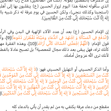
الذي سأقوله تحفة هذا اليوم لزوار الحسين (ع) ينقلبون بها إلى أه
(استجبنا وكذلك ننجي)، ولكن الحسين في يوم عرفة له ذكر شبيه بالذكر 
إِلَهَ إِلَّا أَنْتَ سُبْحَانَكَ إِنِّي كُنْتُ مِنَ الظَّالِمِينَ).
إن الإمام الحسين (ع) بعد أن عدد الآلاء الإلهية في البدن وفي الر
(
اِنْدَفَعَ فِي اَلْمَسْأَلَةِ وَ اِجْتَهَدَ فِي اَلدُّعَاءِ وعَيْنَاهُ تَقْطُرَانِ دُمُوعاً
)
[9]
، وأ
قول الإمام: (
اَللَّهُمَّ اِجْعَلْنِي أَخْشَاكَ كَأَنِّي أَرَاكَ
)
[10]
، وهذه الفقرة مه
كأنك تراه، فهل يبقى بعد ذلك مجال للمعصية؟ بل تصبح عادلا بالفطر
لأنك ترى الله عز وجل أمامك.
وأما الذكر الحسيني أو التهليل الحسيني فهو: (
لاٰ إِلٰهَ إِلاّٰ أَنْتَ سُبْحٰانَكَ 
كُنْتُ مِنَ اَلْمُسْتَغْفِرِينَ لاَ إِلَهَ إِلاَّ أَنْتَ سُبْحَانَكَ إِنِّي كُنْتُ مِنَ اَلْمُوَحِّدِينَ لاَ 
إِلاَّ أَنْتَ سُبْحَانَكَ إِنِّي كُنْتُ مِنَ اَلْوَجِلِينَ لاَ إِلَهَ إِلاَّ أَنْتَ سُبْحَانَكَ إِنِّي كُنْ
اَلرَّاغِبِينَ لاَ إِلَهَ إِلاَّ أَنْتَ سُبْحَانَكَ إِنِّي كُنْتُ مِنَ اَلْمُهَلِّلِينَ لاَ إِلَهَ إِلاَّ أَنْتَ س
إِنِّي كُنْتُ مِنَ اَلْمُسَبِّحِينَ لاَ إِلَهَ إِلاَّ أَنْتَ سُبْحَانَكَ إِنِّي كُنْتُ مِنَ اَلْمُكَبِّرِينَ
)
11]
مقطع من دعاء عرفة يكتفي به من لم يقدر أن يأتي بالدعاء كله