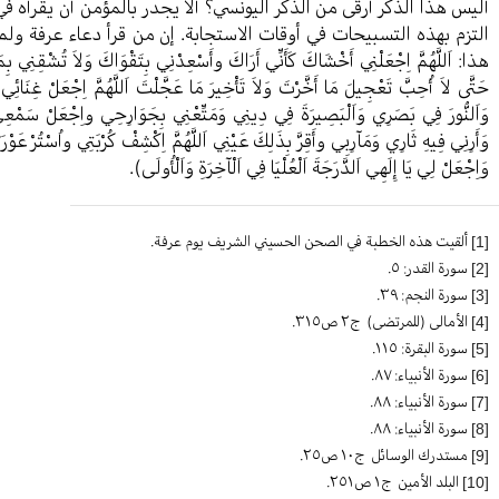
أليس هذا الذكر أرقى من الذكر اليونسي؟ ألا يجدر بالمؤمن أن يقرأه ف
التزم بهذه التسبيحات في أوقات الاستجابة. إن من قرأ دعاء عرفة ولم
هذا: اَللَّهُمَّ اِجْعَلْنِي أَخْشَاكَ كَأَنِّي أَرَاكَ وأَسْعِدْنِي بِتَقْوَاكَ وَلاَ تُشْقِنِي
حَتَّى لاَ أُحِبَّ تَعْجِيلَ مَا أَخَّرْتَ وَلاَ تَأْخِيرَ مَا عَجَّلْتَ اَللَّهُمَّ اِجْعَلْ غِنَ
وَاَلنُّورَ فِي بَصَرِي وَاَلْبَصِيرَةَ فِي دِينِي وَمَتِّعْنِي بِجَوَارِحِي واِجْعَلْ سَمْعِي
وَأَرِنِي فِيهِ ثَارِي وَمَآرِبِي وأَقِرَّ بِذَلِكَ عَيْنِي اَللَّهُمَّ اِكْشِفْ كُرْبَتِي واُسْتُرْ عَ
وَاِجْعَلْ لِي يَا إِلَهِي اَلدَّرَجَةَ اَلْعُلْيَا فِي اَلْآخِرَةِ وَاَلْأُولَى).
[1]
ألقيت هذه الخطبة في الصحن الحسيني الشريف يوم عرفة.
[2]
سورة القدر: ٥.
[3]
سورة النجم: ٣٩.
[4]
الأمالی (للمرتضی) ج٢ ص٣١٥.
[5]
سورة البقرة: ١١٥.
[6]
سورة الأنبياء: ٨٧.
[7]
سورة الأنبياء: ٨٨.
[8]
سورة الأنبياء: ٨٨.
[9]
مستدرك الوسائل ج١٠ ص٢٥.
[10]
البلد الأمین ج١ ص٢٥١.