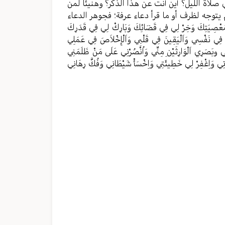
ي صلاة الليل؟ أين أنت عن هذا الذكر؟ وهنيئا لمن
 يتوجه لظرف أو ما قرأ دعاء عرفة؛ فجوهر الدعاء
 بِمَعْصِيَتِكَ وَخِرْ لِي فِي قَضَائِكَ وَبَارِكْ لِي فِي قَدَرِكَ
ائِي فِي نَفْسِي وَاَلْيَقِينَ فِي قَلْبِي وَاَلْإِخْلاَصَ فِي عَمَلِي
 وبَصَرِي اَلْوَارِثَيْنِ مِنِّي وَاُنْصُرْنِي عَلَى مَنْ ظَلَمَنِي
وْرَتِي وَاِغْفِرْ لِي خَطِيئَتِي وَاِخْسَأْ شَيْطَانِي وَفُكَّ رِهَانِي