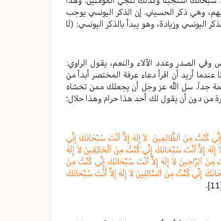
ليهم، وهي ذكر الحسيني. إن الذكر اليونسي يوجب
اليونسي وزيادة، وهو يبدأ بالذكر اليونسي: (لَا
أس وفي الصدر وعدد الآلاء والنعم، يقول الراوي:
نا عندما أريد أن اقرأ دعاء عرفة المختصر أبدأ من
مة جداً. سل الله عز وجل أن يجعلك ممن تخشاه
ة من دون أن يقول لك أحد هذا حرام وهذا حلال؛
إِنِّي كُنْتُ مِنَ اَلظّٰالِمِينَ لاَ إِلَهَ إِلاَّ أَنْتَ سُبْحَانَكَ إِنِّي
إِلَهَ إِلاَّ أَنْتَ سُبْحَانَكَ إِنِّي كُنْتُ مِنَ اَلْخَائِفِينَ لاَ إِلَهَ
تُ مِنَ اَلرَّاجِينَ لاَ إِلَهَ إِلاَّ أَنْتَ سُبْحَانَكَ إِنِّي كُنْتُ مِنَ
ُبْحَانَكَ إِنِّي كُنْتُ مِنَ اَلسَّائِلِينَ لاَ إِلَهَ إِلاَّ أَنْتَ سُبْحَانَكَ
.
[