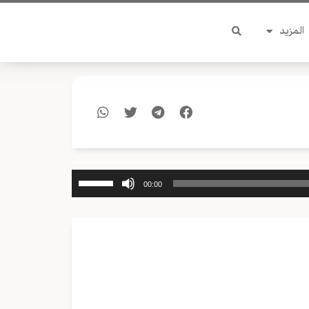
المزيد
استخدم
00:00
مفاتيح
الأسهم
أعلى/
أسفل
لزيادة
أو
خفض