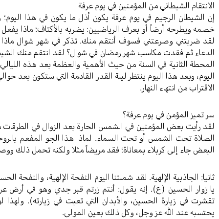
الانتقام الشيطاني من المؤمنين في يوم عرفة
إن الشيطان الرجيم في يوم عرفة يكون أذل ما يكون في هذا اليوم؛ و
خصمه ويطرحه أرضاً أو بعرف الرياضيين: يضربه بالأكتاف؛ ماذا يفعل إن
لقد ضربتني وصرعتني فسوف أنتقم منك. تذكر في شهر شوال ماذا جر
الدعاء ثم فقدت مكاسب شهر رمضان في شوال؟ لقد انتقم منك الشيطان
المحطة الثانية في السنة من حيث الأهمية والعظمة بعد هذه الليالي. إ
اليوم، وبعد هذا اليوم ينتظر ليلة القدر القادمة التي ستكون بعد ح
الاقتراب من انتهاء النهار.
سر تميز المؤمن في يوم عرفة؟
لقد رأيت بعض المؤمنين في الشمس الحارة بعد الزوال في الطرقات 
الصلاة تحت الشمس أو تحت السماء. لماذا هذا الجو المفعم بالروحان
البعض جاء إلى كربلاء بمعاناة؛ فقد مريضاً مثلا ولكنه تحمل ذلك وو
ثانيا: الجاذبية الإلهية. لقد شملتنا اليوم النفحة الإلهية، والنفحة الح
يا زوار الحسين (ع). إنه يقول: أنتم زرتم قبر جدي وهو في أرض عرف
تقشرت في زيارة الحسين، والأبدان التي تعبت في زيارته). ولهذا 
يحتسبه عند الله عز وجل، وكل ذلك بعين المولى.