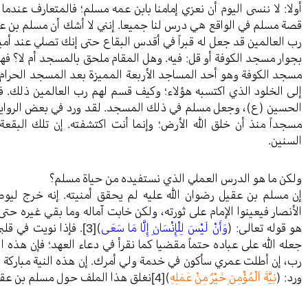
أولا: لا ننسى اليوم أن نعزي إمامنا بابن عمه مسلم؛ فالمتعارف عندما 
قصة مسلم في الواقع هي درس لنا جميعا. إنني لا أشك أن مسلم بن عقي
رب العالمين قد جعل له قبراً في أقدس البقاع حتى إنك تصلي عند أمير
بجوار مسجد الكوفة أو قل: فيه. وهل المقام ملحق بالمسجد أم لا؟ فهذا
مسجد الكوفة وهو أحد المساجد الأربعة المميزة بعد المسجد الحرام
إلى الخلود الذي اكتسبه هؤلاء؛ وكيف قسم لهم رب العالمين ذلك. 
الحسين (ع)، وجعل مسلم في ذلك المسجد. لقد ورد في بعض الروايات 
مسجداً منذ أن خلق الله الأرض؛ وإنما أنت اكتشفته. إن تلك البقعة
السنين.
ولكن ما هو الدرس العملي الذي نستفيده من حياة مسلم؟
إن مسلم بن عقيل رضوان الله عليه لم يحقق أمنيته. إنه خرج لي
الأنصار فيعينوا الإمام على ثورته، ولكن خابت آماله وما بقي غيره 
هو قوله تعالى: (
وَأَنْ لَيْسَ لِلْإِنْسَانِ إِلَّا مَا سَعَى
)
[3]
. فإذا نويت في قلب
جعله الله على عباده حتماً مقضيا كما نقرأ في دعاء العهد؛ فإن هذه ال
رب، إن أطلت عمري سأكون في خدمة ولي أمرك. إن هذه النية مباركة وع
ورد: (
نِيَّةَ اَلْمُؤْمِنِ خَيْرٌ مِنْ عَمَلِهِ
)
[4]
نغلق هذا الملف حول مسلم بن عقي