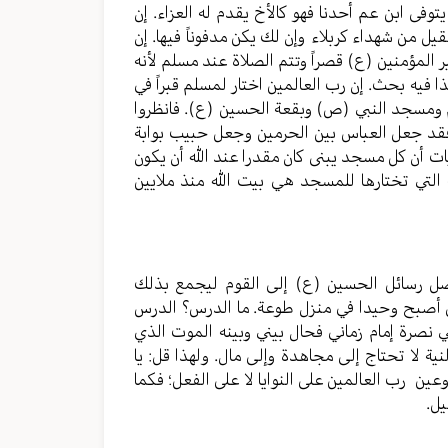
يتوفى ابن عم أحدنا فهو كالأخ يقدم له العزاء. إن
ل من شهداء كربلاء وإن لك يكن مدفوناً فيها. إن
 المؤمنين (ع) قصراً وتتم الصلاة عند مسلم لأنه
 فيه بحث. إن رب العالمين اختار لمسلم قبراً في
 ومسجد النبي (ص) وبقعة الحسين (ع). فانظروا
فقد جعل العباس بين الحرمين وجعل حبيب بوابة
أن كل مسجد يبنى كان مقدرا عند الله أن يكون
 التي تختارها للمسجد هي بيت الله منذ ملايين
وصل رسائل الحسين (ع) إلى القوم ليجمع بذلك
حتى أصبح وحيدا في منزل طوعة. ما الدرس؟ الدرس
ي نصرة إمام زماني فحال بيني وبينه الموت الذي
نية لا تحتاج إلى مجاهدة وإلى مال. ولهذا قل: يا
ين رب العالمين على النوايا لا على الفعل؛ فكما
ل.