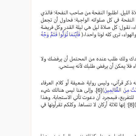
اة الليل. اطلبوا النفحة من صاحب النفحة؛ فالذي
لنفحة في كل صلواته الواجبة؛ فحاول أن تجعل
ء، نقول: كل صلاة ليل هي ليلة القدر وكل فريضة
هواء، ترى كله لونا واحدا،(
فَأَيْنَمَا تُوَلُّوا فَثَمَّ وَجْهُ
لوحدك ولك طلب عنده من المحتمل أن يرفضك ولا
ء فلا يمكن أن يرفض طلبك لأنه يستحي.
نه ذكر قرآني، وليس رواية ضعيفة أو كلام العرفاء
نْتُ مِنَ الظَّالِمِينَ
)
[6]
. وإلى هنا ليس هنالك شيء
اء للتفريع، فبمجرد أن دعوت تأتي الاستجابة. وهذا
[8]
؛ إنها ثلاثة أركان لا تنساها. وكلكم تقرأونها في
ن؛ سبحانك استجبنا وكذلك ننجي المؤمنين. وهذا