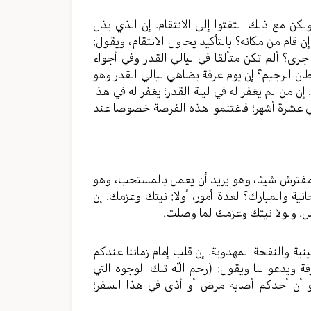
لكن مع ذلك التفتوا إلى الانتقام. إن الذي يذل
 قام من مكانه؟ بالتأكيد يحاول الانتقام، ويقول:
ى؟ ألم تكن متألقا في ليالي القدر وفي أجواء
 الرجيم؟ إن يوم عرفة يضاهي ليالي القدر وهو
ن من لم يغفر له في ليلة القدر؛ يغفر له في هذا
والي عشرة أشهر؛ فاغتنموا هذه الفرصة خصوصا عند
مفترش شيئا، وهو يريد أن يعمل بالمستحب، وهو
ية والمبارك؟ لعدة أمور، أولا: نيتك وعزمك. إن
صل. ولولا نيتك وعزمك لما وصلت.
سينية والنفحة المهدوية. إن قلب إمام زماننا عندكم
ة ويدعو لنا ويقول: (رحم الله تلك الوجوه التي
لو أن أحدكم أصابه مرض أو أذى في هذا السفر؛