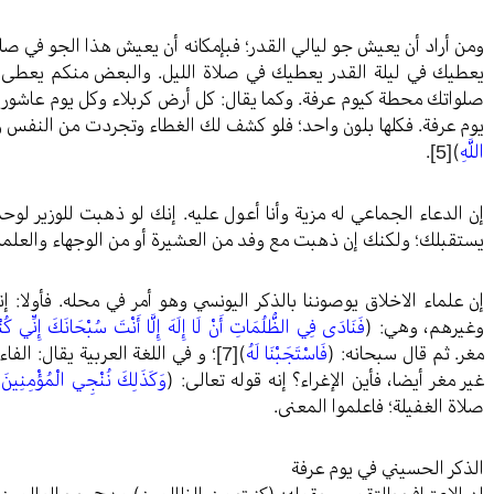
ومن أراد أن يعيش جو ليالي القدر؛ فبإمكانه أن يعيش هذا الجو في صل
يعطيك في ليلة القدر يعطيك في صلاة الليل. والبعض منكم يعطى ا
صلواتك محطة كيوم عرفة. وكما يقال: كل أرض كربلاء وكل يوم عاشورا
يوم عرفة. فكلها بلون واحد؛ فلو كشف لك الغطاء وتجردت من النفس وال
اللَّهِ
)
[5]
.
إن الدعاء الجماعي له مزية وأنا أعول عليه. إنك لو ذهبت للوزير 
يستقبلك؛ ولكنك إن ذهبت مع وفد من العشيرة أو من الوجهاء والعلما
إن علماء الاخلاق يوصوننا بالذكر اليونسي وهو أمر في محله. فأولا: إ
وغيرهم، وهي: (
فَنَادَى فِي الظُّلُمَاتِ أَنْ لَا إِلَهَ إِلَّا أَنْتَ سُبْحَانَكَ إِنِّي كُ
مغر. ثم قال سبحانه: (
فَاسْتَجَبْنَا لَهُ
)
[7]
؛ و في اللغة العربية يقال: الف
غير مغر أيضا، فأين الإغراء؟ إنه قوله تعالى: (
وَكَذَلِكَ نُنْجِي الْمُؤْمِنِينَ
)
صلاة الغفيلة؛ فاعلموا المعنى.
الذكر الحسيني في يوم عرفة
إن الاعتراف بالتقصير، بقوله: (كنت من الظالمين) مدح رب العالمي